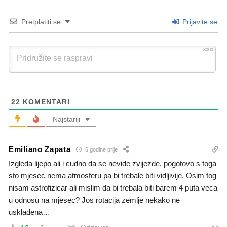
Pretplatiti se
Prijavite se
3000
22
KOMENTARI
Najstariji
Emiliano Zapata
6 godine prije
Izgleda lijepo ali i cudno da se nevide zvijezde, pogotovo s toga
sto mjesec nema atmosferu pa bi trebale biti vidljivije. Osim tog
nisam astrofizicar ali mislim da bi trebala biti barem 4 puta veca
u odnosu na mjesec? Jos rotacija zemlje nekako ne
uskladena…