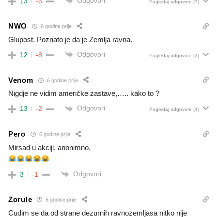
Odgovori
13
-6
Pogledaj odgovore
(7)
NWO
6 godine prije
Glupost. Poznato je da je Zemlja ravna.
Odgovori
12
-8
Pogledaj odgovore
(3)
Venom
6 godine prije
Nigdje ne vidim američke zastave,….. kako to ?
Odgovori
13
-2
Pogledaj odgovore
(4)
Pero
6 godine prije
Mirsad u akciji, anonimno.
Odgovori
3
-1
Zorule
6 godine prije
Cudim se da od strane dezurnih ravnozemljasa nitko nije