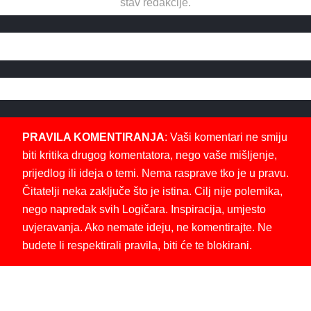
stav redakcije.
PRAVILA KOMENTIRANJA
: Vaši komentari ne smiju
biti kritika drugog komentatora, nego vaše mišljenje,
prijedlog ili ideja o temi. Nema rasprave tko je u pravu.
Čitatelji neka zaključe što je istina. Cilj nije polemika,
nego napredak svih Logičara. Inspiracija, umjesto
uvjeravanja. Ako nemate ideju, ne komentirajte. Ne
budete li respektirali pravila, biti će te blokirani.