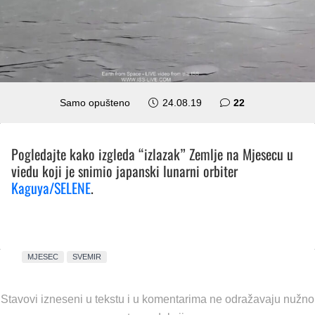
komentara
Samo opušteno
24.08.19
22
Pogledajte kako izgleda “izlazak” Zemlje na Mjesecu u
viedu koji je snimio japanski lunarni orbiter
Kaguya/SELENE
.
MJESEC
SVEMIR
Stavovi izneseni u tekstu i u komentarima ne odražavaju nužno