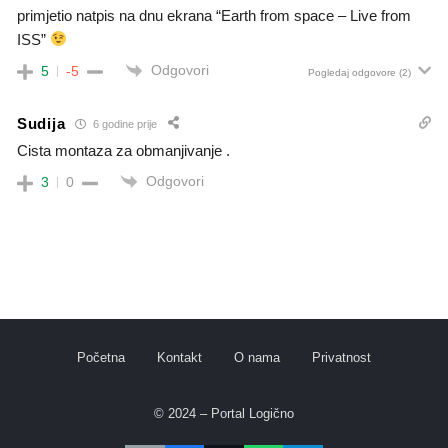
primjetio natpis na dnu ekrana “Earth from space – Live from
ISS”
Odgovori
5
-5
Pogledaj odgovore
(2)
Sudija
6 godine prije
Cista montaza za obmanjivanje .
Odgovori
3
0
Početna
Kontakt
O nama
Privatnost
© 2024 – Portal Logično