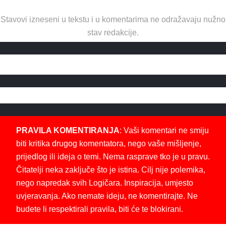
Stavovi izneseni u tekstu i u komentarima ne odražavaju nužno
stav redakcije.
PRAVILA KOMENTIRANJA
: Vaši komentari ne smiju
biti kritika drugog komentatora, nego vaše mišljenje,
prijedlog ili ideja o temi. Nema rasprave tko je u pravu.
Čitatelji neka zaključe što je istina. Cilj nije polemika,
nego napredak svih Logičara. Inspiracija, umjesto
uvjeravanja. Ako nemate ideju, ne komentirajte. Ne
budete li respektirali pravila, biti će te blokirani.