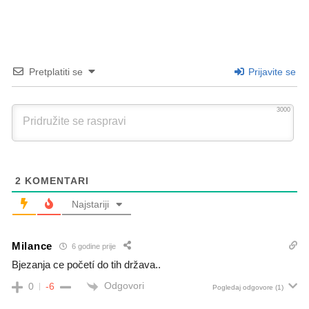
Pretplatiti se
Prijavite se
3000
2
KOMENTARI
Najstariji
Milance
6 godine prije
Bjezanja ce početí do tih država..
Odgovori
0
-6
Pogledaj odgovore
(1)