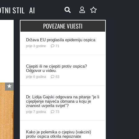
OTNI STIL
AI
POVEZANE VIJESTI
Država EU proglasila epidemiju ospica
komentar
prije 3 godine
71
Cijepiti ili ne cijepiti protiv ospica?
Odgovor u videu.
komentara
prije 6 godina
63
Dr. Lidija Gajski odgovara na pitanje “je li
cijepljenje najveća obmana u koju je
znanost uvjerila svijet”?
komentara
prije 7 godina
73
Kako je polemika o cjepivu (vakcini)
protiv ospica otkrila nepoznate