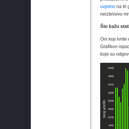
uvjetno
na tri
neizbrisivu mrl
Što kažu sta
Oni koji tvrde
Grafikon ispod
koje su odgov