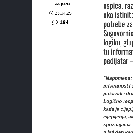
ospica, ra
379 posts
oko istini
23.04.25
potrebe za
komentara
184
Sugovornic
logiku, glu
tu informa
pedijatar –
“Napomena: O
pristranost 
pokazati i dr
Logično respe
kada je cijep
cijepljenja,
spoznajama. I
u isti dan kao