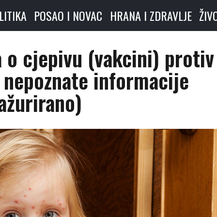
LITIKA
POSAO I NOVAC
HRANA I ZDRAVLJE
ŽIV
o cjepivu (vakcini) protiv
a nepoznate informacije
ažurirano)