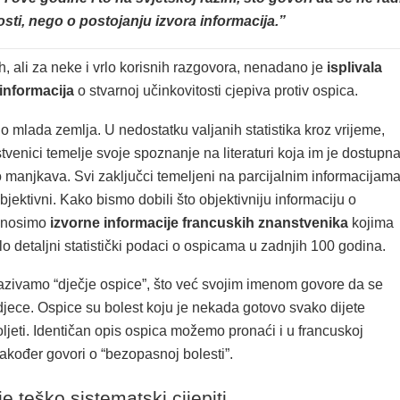
sti, nego o postojanju izvora informacija.”
h, ali za neke i vrlo korisnih razgovora, nenadano je
isplivala
informacija
o stvarnoj učinkovitosti cjepiva protiv ospica.
lo mlada zemlja. U nedostatku valjanih statistika kroz vrijeme,
tvenici temelje svoje spoznanje na literaturi koja im je dostupna
o manjkava. Svi zaključci temeljeni na parcijalnim informacijam
bjektivni. Kako bismo dobili što objektivniju informaciju o
enosimo
izvorne informacije francuskih znanstvenika
kojima
lo detaljni statistički podaci o ospicama u zadnjih 100 godina.
azivamo “dječje ospice”, što već svojim imenom govore da se
 djece. Ospice su bolest koju je nekada gotovo svako dijete
ljeti. Identičan opis ospica možemo pronaći i u francuskoj
a također govori o “bezopasnoj bolesti”.
 je teško sistematski cijepiti