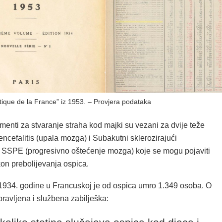
stique de la France” iz 1953. – Provjera podataka
menti za stvaranje straha kod majki su vezani za dvije teže
encefalitis (upala mozga) i Subakutni sklerozirajući
s SSPE (progresivno oštećenje mozga) koje se mogu pojaviti
n prebolijevanja ospica.
 1934. godine u Francuskoj je od ospica umro 1.349 osoba. O
ravljena i službena zabilješka: