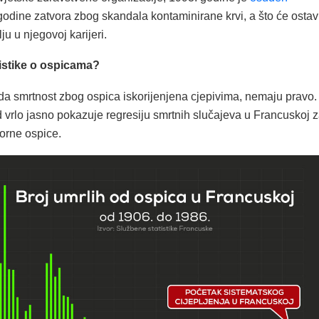
 godine zatvora zbog skandala kontaminirane krvi, a što će ostavi
ju u njegovoj karijeri.
tistike o ospicama?
 da smrtnost zbog ospica iskorijenjena cjepivima, nemaju pravo.
 vrlo jasno pokazuje regresiju smrtnih slučajeva u Francuskoj 
orne ospice.