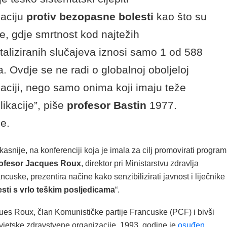
aciju
protiv bezopasne bolesti
kao što su
e, gdje smrtnost kod najtežih
taliziranih slučajeva iznosi samo 1 od 588
. Ovdje se ne radi o globalnoj oboljeloj
aciji, nego samo onima koji imaju teže
ikacije”, piše
profesor Bastin
1977.
e.
asnije, na konferenciji koja je imala za cilj promovirati program
ofesor Jacques Roux
, direktor pri Ministarstvu zdravlja
cuske, prezentira načine kako senzibilizirati javnost i liječnike
sti s vrlo teškim posljedicama
“.
ues Roux, član Komunističke partije Francuske (PCF) i bivši
vjetske zdravstvene organizacije, 1993. godine je
osuđen