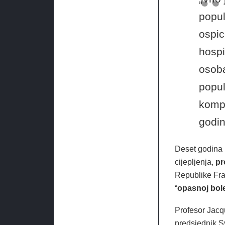
popul
ospic
hospi
osoba
popul
kompl
godin
Deset godina k
cijepljenja,
pr
Republike Fran
“
opasnoj bole
Profesor Jacq
predsjednik S