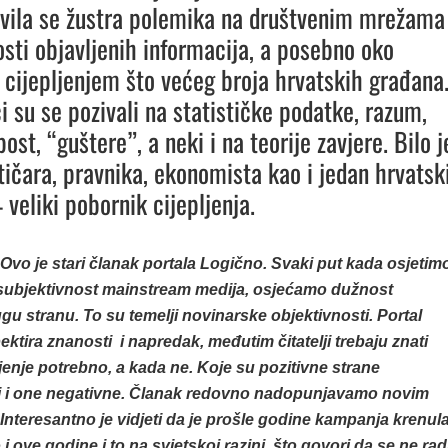
zvila se žustra polemika na društvenim mrežama
tosti objavljenih informacija, a posebno oko
 cijepljenjem što većeg broja hrvatskih građana
i su se pozivali na statističke podatke, razum,
post, “guštere”, a neki i na teorije zavjere. Bilo j
tičara, pravnika, ekonomista kao i jedan hrvatsk
 veliki pobornik cijepljenja.
vo je stari članak portala Logično. Svaki put kada osjetim
i subjektivnost mainstream medija, osjećamo dužnost
ugu stranu. To su temelji novinarske objektivnosti. Portal
ktira znanosti i napredak, međutim čitatelji trebaju znati
ljenje potrebno, a kada ne. Koje su pozitivne strane
 ali i one negativne. Članak redovno nadopunjavamo novim
nteresantno je vidjeti da je prošle godine kampanja krenul
 i ove godine i to na svjetskoj razini, što govori da se ne rad