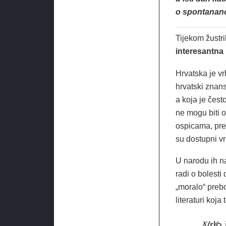
o spontanano
Tijekom žustri
interesantna 
Hrvatska je vr
hrvatski znans
a koja je čest
ne mogu biti o
ospicama, pr
su dostupni vr
U narodu ih n
radi o bolesti
„moralo“ prebo
literaturi koj
„Vrlo