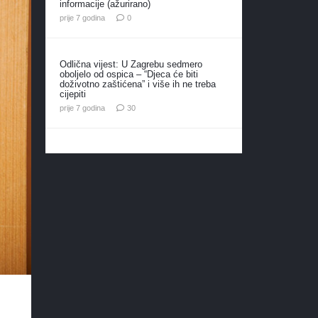
informacije (ažurirano)
prije 7 godina
0
Odlična vijest: U Zagrebu sedmero
oboljelo od ospica – “Djeca će biti
doživotno zaštićena” i više ih ne treba
cijepiti
komentara
prije 7 godina
30