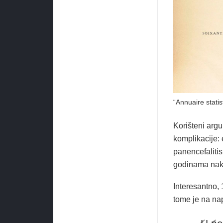
“Annuaire stati
Korišteni argu
komplikacije: 
panencefaliti
godinama nako
Interesantno,
tome je na nap