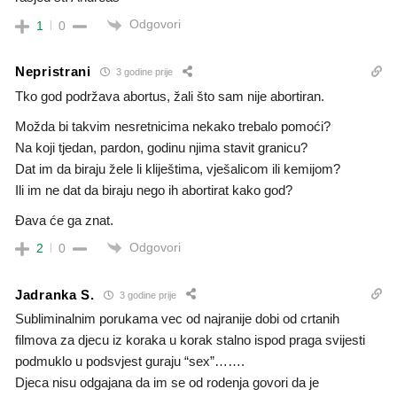
Odgovori
1
0
Nepristrani
3 godine prije
Tko god podržava abortus, žali što sam nije abortiran.
Možda bi takvim nesretnicima nekako trebalo pomoći?
Na koji tjedan, pardon, godinu njima stavit granicu?
Dat im da biraju žele li kliještima, vješalicom ili kemijom?
Ili im ne dat da biraju nego ih abortirat kako god?
Đava će ga znat.
Odgovori
2
0
Jadranka S.
3 godine prije
Subliminalnim porukama vec od najranije dobi od crtanih
filmova za djecu iz koraka u korak stalno ispod praga svijesti
podmuklo u podsvjest guraju “sex”…….
Djeca nisu odgajana da im se od rodenja govori da je