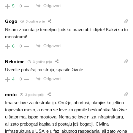
Odgovori
5
0
Gogo
3 godine prije
Nisam znao da je temeljno ljudsko pravo ubiti dijete! Kakvi su to
monstrumi!
Odgovori
6
0
Nekoime
3 godine prije
Uvedite pobačaj na struju, spasite živote.
Odgovori
4
0
mrdo
3 godine prije
Ima se love za destrukciju. Oružje, abortusi, ukrajinsko jeftino
topovsko meso, a nema se love za gomile beskučnika što žive
u šatorima, ispod mostova. Nema se love ni za infrastrukturu,
ali zato prebogati kapitalisti postaju još bogatiji. Civilna
infrastruktura u USA je u fazi akutnog raspadanja, ali zato vojna