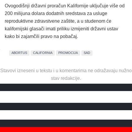
Ovogodišnji državni proračun Kalifornije uključuje više od
200 milijuna dolara dodatnih sredstava za usluge
reproduktivne zdravstvene zaštite, a u studenom će
kalifornijski glasači imati priliku izmijeniti državni ustav
kako bi zajamčili pravo na pobačaj.
ABORTUS
CALIFORNIA
PROMOCIJA
SAD
Stavovi izneseni u tekstu i u komentarima ne odražavaju nužno
stav redakcije.