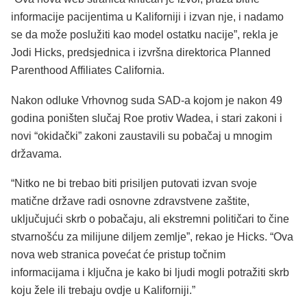
informacije pacijentima u Kaliforniji i izvan nje, i nadamo
se da može poslužiti kao model ostatku nacije”, rekla je
Jodi Hicks, predsjednica i izvršna direktorica Planned
Parenthood Affiliates California.
Nakon odluke Vrhovnog suda SAD-a kojom je nakon 49
godina poništen slučaj Roe protiv Wadea, i stari zakoni i
novi “okidački” zakoni zaustavili su pobačaj u mnogim
državama.
“Nitko ne bi trebao biti prisiljen putovati izvan svoje
matične države radi osnovne zdravstvene zaštite,
uključujući skrb o pobačaju, ali ekstremni političari to čine
stvarnošću za milijune diljem zemlje”, rekao je Hicks. “Ova
nova web stranica povećat će pristup točnim
informacijama i ključna je kako bi ljudi mogli potražiti skrb
koju žele ili trebaju ovdje u Kaliforniji.”