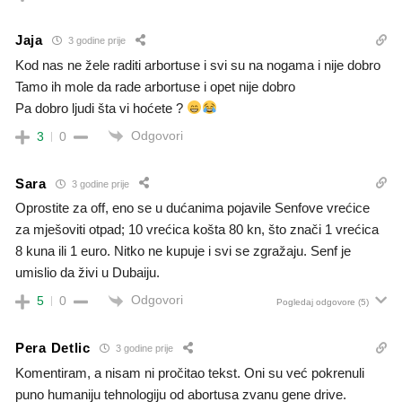
Jaja
3 godine prije
Kod nas ne žele raditi arbortuse i svi su na nogama i nije dobro
Tamo ih mole da rade arbortuse i opet nije dobro
Pa dobro ljudi šta vi hoćete ?
Odgovori
3
0
Sara
3 godine prije
Oprostite za off, eno se u dućanima pojavile Senfove vrećice
za mješoviti otpad; 10 vrećica košta 80 kn, što znači 1 vrećica
8 kuna ili 1 euro. Nitko ne kupuje i svi se zgražaju. Senf je
umislio da živi u Dubaiju.
Odgovori
5
0
Pogledaj odgovore
(5)
Pera Detlic
3 godine prije
Komentiram, a nisam ni pročitao tekst. Oni su već pokrenuli
puno humaniju tehnologiju od abortusa zvanu gene drive.