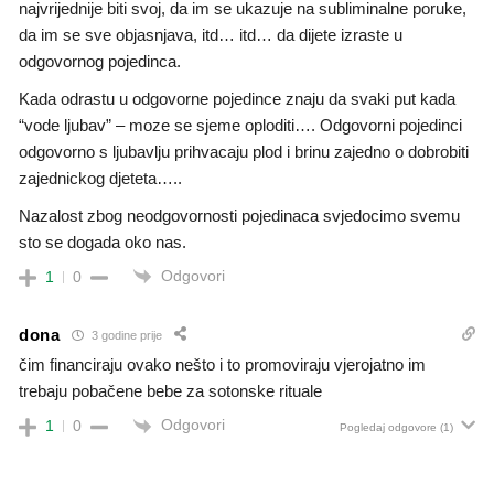
najvrijednije biti svoj, da im se ukazuje na subliminalne poruke,
da im se sve objasnjava, itd… itd… da dijete izraste u
odgovornog pojedinca.
Kada odrastu u odgovorne pojedince znaju da svaki put kada
“vode ljubav” – moze se sjeme oploditi…. Odgovorni pojedinci
odgovorno s ljubavlju prihvacaju plod i brinu zajedno o dobrobiti
zajednickog djeteta…..
Nazalost zbog neodgovornosti pojedinaca svjedocimo svemu
sto se dogada oko nas.
Odgovori
1
0
dona
3 godine prije
čim financiraju ovako nešto i to promoviraju vjerojatno im
trebaju pobačene bebe za sotonske rituale
Odgovori
1
0
Pogledaj odgovore
(1)