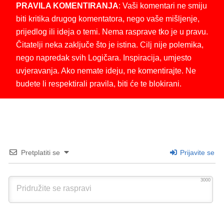
PRAVILA KOMENTIRANJA
: Vaši komentari ne smiju
biti kritika drugog komentatora, nego vaše mišljenje,
prijedlog ili ideja o temi. Nema rasprave tko je u pravu.
Čitatelji neka zaključe što je istina. Cilj nije polemika,
nego napredak svih Logičara. Inspiracija, umjesto
uvjeravanja. Ako nemate ideju, ne komentirajte. Ne
budete li respektirali pravila, biti će te blokirani.
Pretplatiti se
Prijavite se
3000