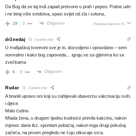
Da Bog da se taj truli zapad pretvorio u prah i pepeo. Putine udri
i ne biraj više sredstva, spasi svijet od zla i sotona..
Odgovori
19
0
Pogledaj odgovore
(5)
držnedaj
3 godine prije
U mafijaškoj tvorevini sve je in, dozvoljeno i opravdano – sem
normalno i kako bog zapoveda… igraju se sa gijimima ko sa
zvečkama
Odgovori
5
0
Rudar
3 godine prije
A branili upravo oni koji su zahtjevali obaveznu vakcinaciju svih,
i djece.
Malo čudno.
Mlada žena, u drugom tjednu trudnoće primila kakcinu, nakon
mjesec dana tkz. spontani pobačaj, nakon toga drugi pokušaj
začeća, na prvom pregledu ne čuju otkucaje srca.