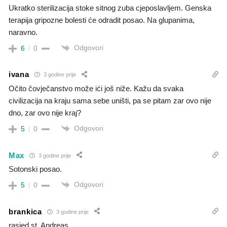
Ukratko sterilizacija stoke sitnog zuba cjeposlavljem. Genska
terapija gripozne bolesti će odradit posao. Na glupanima,
naravno.
Odgovori
6
0
ivana
3 godine prije
Očito čovječanstvo može ići još niže. Kažu da svaka
civilizacija na kraju sama sebe uništi, pa se pitam zar ovo nije
dno, zar ovo nije kraj?
Odgovori
5
0
Max
3 godine prije
Sotonski posao.
Odgovori
5
0
brankica
3 godine prije
rasjed st. Andreas