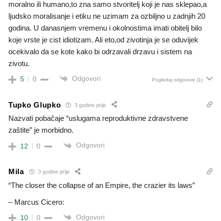
moralno ili humano,to zna samo stvoritelj koji je nas sklepao,a
ljudsko moralisanje i etiku ne uzimam za ozbiljno u zadnjih 20
godina. U danasnjem vremenu i okolnostima imati obitelj bilo
koje vrste je cist idiotizam. Ali eto,od zivotinja je se oduvijek
ocekivalo da se kote kako bi odrzavali drzavu i sistem na
zivotu.
Odgovori
5
0
Pogledaj odgovore
(1)
Tupko Glupko
3 godine prije
Nazvati pobačaje “uslugama reproduktivne zdravstvene
zaštite” je morbidno.
Odgovori
12
0
Mila
3 godine prije
“The closer the collapse of an Empire, the crazier its laws”
– Marcus Cicero:
Odgovori
10
0