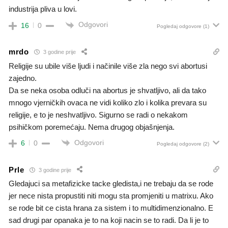
industrija pliva u lovi.
Odgovori
16
0
Pogledaj odgovore
(1)
mrdo
3 godine prije
Religije su ubile više ljudi i načinile više zla nego svi abortusi
zajedno.
Da se neka osoba odluči na abortus je shvatljivo, ali da tako
mnogo vjerničkih ovaca ne vidi koliko zlo i kolika prevara su
religije, e to je neshvatljivo. Sigurno se radi o nekakom
psihičkom poremećaju. Nema drugog objašnjenja.
Odgovori
6
0
Pogledaj odgovore
(2)
Prle
3 godine prije
Gledajuci sa metafizicke tacke gledista,i ne trebaju da se rode
jer nece nista propustiti niti mogu sta promjeniti u matrixu. Ako
se rode bit ce cista hrana za sistem i to multidimenzionalno. E
sad drugi par opanaka je to na koji nacin se to radi. Da li je to