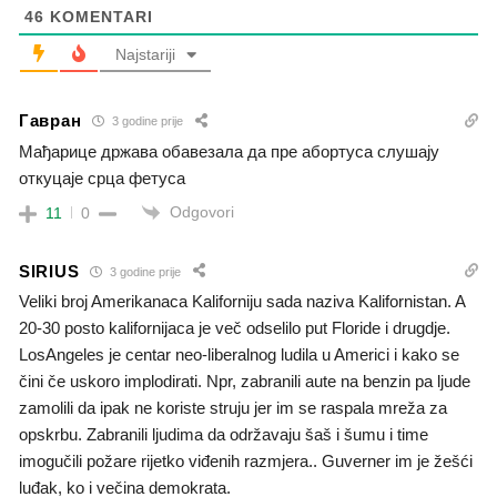
46
KOMENTARI
Najstariji
Гавран
3 godine prije
Мађарице држава обавезала да пре абортуса слушају
откуцаје срца фетуса
Odgovori
11
0
SIRIUS
3 godine prije
Veliki broj Amerikanaca Kaliforniju sada naziva Kalifornistan. A
20-30 posto kalifornijaca je več odselilo put Floride i drugdje.
LosAngeles je centar neo-liberalnog ludila u Americi i kako se
čini če uskoro implodirati. Npr, zabranili aute na benzin pa ljude
zamolili da ipak ne koriste struju jer im se raspala mreža za
opskrbu. Zabranili ljudima da održavaju šaš i šumu i time
imogučili požare rijetko viđenih razmjera.. Guverner im je žešći
luđak, ko i večina demokrata.