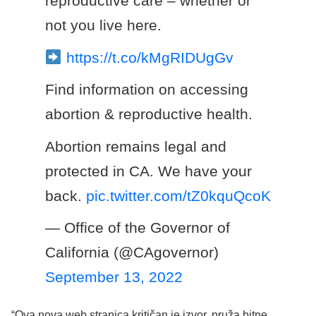
reproductive care – whether or
not you live here.
https://t.co/kMgRIDUgGv
Find information on accessing
abortion & reproductive health.
Abortion remains legal and
protected in CA. We have your
back.
pic.twitter.com/tZ0kquQcoK
— Office of the Governor of
California (@CAgovernor)
September 13, 2022
“Ova nova web stranica kritičan je izvor, pruža bitne