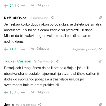
Odgovori
24
0
NeBudiOvca
3 godine prije
Je li rekao koliko dugo nakon poroda ubijanje djeteta još smatra
abortusom. Koliko se sjećam zadnje su predložili 28 dana.
Mislim da bi ovakvi progresivci to morali podići na barem
godinu dana.
Odgovori
14
0
Pogledaj odgovore
(2)
Tucker Carlson
3 godine prije
Postoji cak i mogućnost da,prilikom pokušaja pljačke ili
ubojstva-sha je postalo najnormalnija stvar u shithole californiji-
dodje do spontanog pobačaja u traziteljice usluge,jel..
svestranost kulture smrti.prokleti bili.
Odgovori
10
0
Josip
3 godine prije