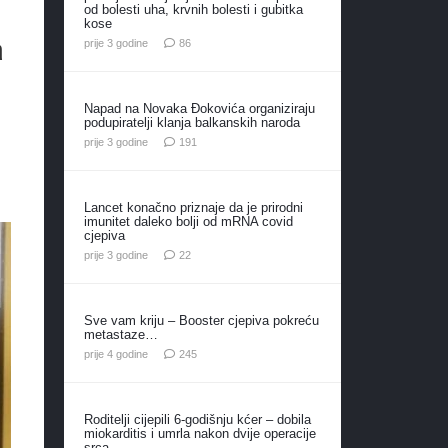
,
od bolesti uha, krvnih bolesti i gubitka
kose
a
komentara
prije 3 godine
86
Napad na Novaka Đokovića organiziraju
podupiratelji klanja balkanskih naroda
komentar
prije 3 godine
191
Lancet konačno priznaje da je prirodni
imunitet daleko bolji od mRNA covid
cjepiva
komentara
prije 3 godine
22
Sve vam kriju – Booster cjepiva pokreću
metastaze…
komentara
prije 4 godine
245
Roditelji cijepili 6-godišnju kćer – dobila
miokarditis i umrla nakon dvije operacije
srca