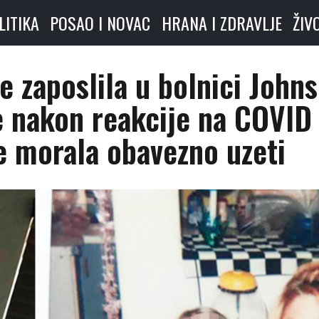
LITIKA
POSAO I NOVAC
HRANA I ZDRAVLJE
ŽIV
 zaposlila u bolnici Johns
e nakon reakcije na COVID
je morala obavezno uzeti