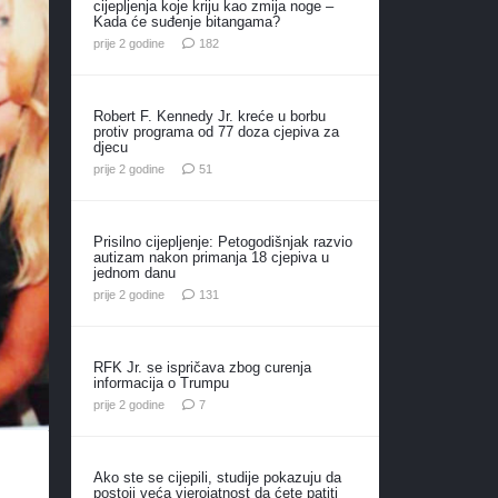
cijepljenja koje kriju kao zmija noge –
Kada će suđenje bitangama?
komentara
prije 2 godine
182
Robert F. Kennedy Jr. kreće u borbu
protiv programa od 77 doza cjepiva za
djecu
komentar
prije 2 godine
51
Prisilno cijepljenje: Petogodišnjak razvio
autizam nakon primanja 18 cjepiva u
jednom danu
komentar
prije 2 godine
131
RFK Jr. se ispričava zbog curenja
informacija o Trumpu
komentara
prije 2 godine
7
Ako ste se cijepili, studije pokazuju da
postoji veća vjerojatnost da ćete patiti