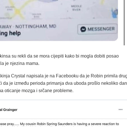
insa su rekli da se mora cijepiti kako bi mogla dobiti posao
ala je njezina mama.
kinja Crystal napisala je na Facebooku da je Robin primila drug
či da je između perioda primanja dva uboda prošlo nekoliko da
ma oticanje mozga i srčane probleme.