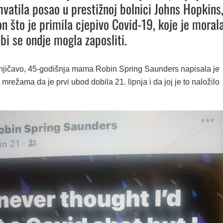
hvatila posao u prestižnoj bolnici Johns Hopkins
n što je primila cjepivo Covid-19, koje je moral
 bi se ondje mogla zaposliti.
njičavo, 45-godišnja mama Robin Spring Saunders napisala je
mrežama da je prvi ubod dobila 21. lipnja i da joj je to naložilo