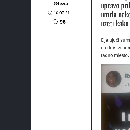
upravo pri
654 posts
umrla nako
10.07.21
uzeti kako
komentara
96
Djelujući sum
na društvenim 
radno mjesto.