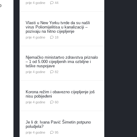
komentara
prije 4 godine
44
o
Vlasti u New Yorku tvrde da su našli
virus Poliomijelitisa u kanalizaciji –
pozivaju na hitno cijepljenje
komentara
prije 4 godine
18
Njemačko ministartvo zdravstva priznalo
– 1 od 5.000 cijepljenih ima ozbiljne i
teške nuspojave
komentara
prije 4 godine
82
Korona režim i obavezno cijepljenje još
nisu pobijeđeni
komentara
prije 4 godine
60
Je li dr. Ivana Pavić Šimetin potpuno
poludjela?
komentara
prije 4 godine
95