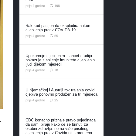
komentara
prije 4 godine
198
Rak kod pacijenata eksplodira nakon
cijepljenja protiv COVIDA-19
komentara
prije 4 godine
55
Upozorenje cijepljenim: Lancet studija
pokazuje slabljenje imuniteta cijepljenih
ljudi tijekom mjeseci!
komentara
prije 4 godine
78
U Njemačkoj i Austriji rok trajanja covid
cjepiva ponovno produžen za tri mjeseca
komentara
prije 4 godine
25
,
CDC konačno priznaje pravo pojedinaca
da sami biraju kako će se brinuti za
osobni zdravlje: nema više prisilnog
cijepljenja protiv Covida niti karantena