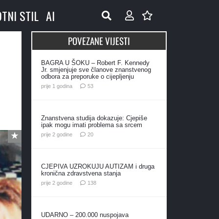
OTNI STIL
AI
POVEZANE VIJESTI
BAGRA U ŠOKU – Robert F. Kennedy
Jr. smjenjuje sve članove znanstvenog
odbora za preporuke o cijepljenju
komentara
prije 1 godina
53
Znanstvena studija dokazuje: Cjepiše
ipak mogu imati problema sa srcem
komentara
prije 2 godine
20
CJEPIVA UZROKUJU AUTIZAM i druga
kronična zdravstvena stanja
komentara
prije 2 godine
138
UDARNO – 200.000 nuspojava