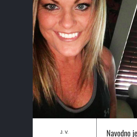
Navodno je
J. V.