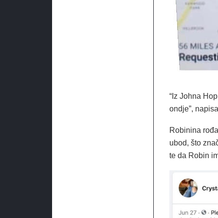
“Iz Johna Hopk
ondje”, napis
Robinina rođa
ubod, što zna
te da Robin i