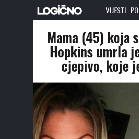
VIJESTI
PO
Mama (45) koja se
Hopkins umrla j
cjepivo, koje 