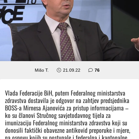
komentara
Mišo T.
21.09.22
76
Vlada Federacije BiH, putem Federalnog ministarstva
zdravstva dostavila je odgovor na zahtjev predsjednika
BOSS-a Mirnesa Ajanovića za pristup informacijama –
ko su članovi Stručnog savjetodavnog tijela za
imunizaciju Federalnog ministarstva zdravstva koji su
donosili faktički obavezne antikovid preporuke i mjere,
na osnovu kojih su postupale i federalna i kantonalne