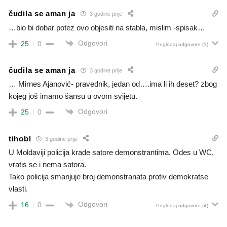
čudila se aman ja
3 godine prije
…bio bi dobar potez ovo objesiti na stabla, mislim -spisak…
Odgovori
25
0
Pogledaj odgovore
(1)
čudila se aman ja
3 godine prije
… Mirnes Ajanović- pravednik, jedan od….ima li ih deset? zbog
kojeg još imamo šansu u ovom svijetu.
Odgovori
25
0
tihobl
3 godine prije
U Moldaviji policija krade satore demonstrantima. Odes u WC,
vratis se i nema satora.
Tako policija smanjuje broj demonstranata protiv demokratse
vlasti.
Odgovori
16
0
Pogledaj odgovore
(4)