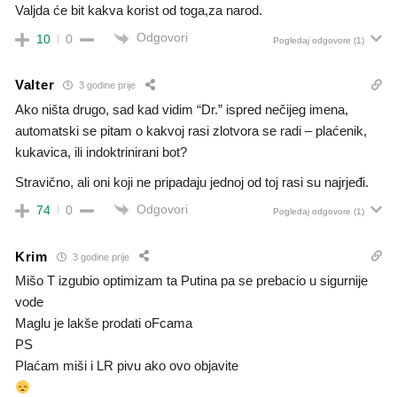
Valjda će bit kakva korist od toga,za narod.
Odgovori
10
0
Pogledaj odgovore
(1)
Valter
3 godine prije
Ako ništa drugo, sad kad vidim “Dr.” ispred nečijeg imena,
automatski se pitam o kakvoj rasi zlotvora se radi – plaćenik,
kukavica, ili indoktrinirani bot?
Stravično, ali oni koji ne pripadaju jednoj od toj rasi su najrjeđi.
Odgovori
74
0
Pogledaj odgovore
(1)
Krim
3 godine prije
Mišo T izgubio optimizam ta Putina pa se prebacio u sigurnije
vode
Maglu je lakše prodati oFcama
PS
Plaćam miši i LR pivu ako ovo objavite