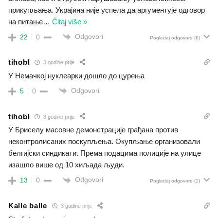
прикупљања. Украјина није успела да аргументује одговор
на питање
…
Čitaj više »
Odgovori
22
0
Pogledaj odgovore
(6)
tihobl
3 godine prije
У Немачкој нуклеарки дошло до цурења
Odgovori
5
0
tihobl
3 godine prije
У Бриселу масовне демонстрације грађана против
неконтролисаних поскупљења. Окупљање организовали
белгијски синдикати. Према подацима полиције на улице
изашло више од 10 хиљада људи.
Odgovori
13
0
Pogledaj odgovore
(1)
Kalle balle
3 godine prije