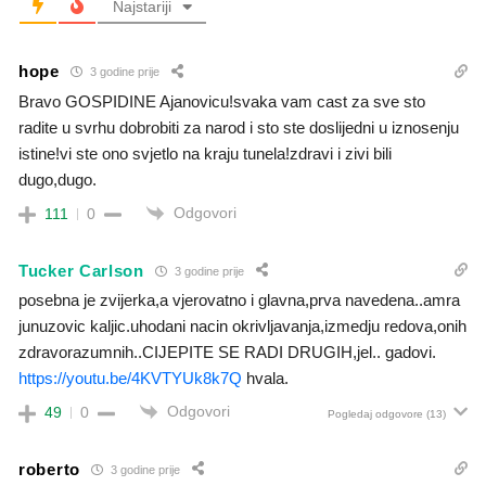
Najstariji
hope
3 godine prije
Bravo GOSPIDINE Ajanovicu!svaka vam cast za sve sto
radite u svrhu dobrobiti za narod i sto ste doslijedni u iznosenju
istine!vi ste ono svjetlo na kraju tunela!zdravi i zivi bili
dugo,dugo.
Odgovori
111
0
Tucker Carlson
3 godine prije
posebna je zvijerka,a vjerovatno i glavna,prva navedena..amra
junuzovic kaljic.uhodani nacin okrivljavanja,izmedju redova,onih
zdravorazumnih..CIJEPITE SE RADI DRUGIH,jel.. gadovi.
https://youtu.be/4KVTYUk8k7Q
hvala.
Odgovori
49
0
Pogledaj odgovore
(13)
roberto
3 godine prije