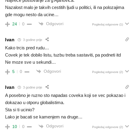
Najvece postovanje za g Ajanovica.
Nazalost malo je takvih cestitih ljudi u politici, ili na polozajima
gde mogu nesto da ucine…
Odgovori
24
0
Pogledaj odgovore
(1)
Ivan
3 godine prije
Kako trcis pred rudu…
Covek je tek dobilo listu, tuzbu treba sastaviti, pa podneti itd
Ne moze sve u sekundi…
Odgovori
5
0
Pogledaj odgovore
(2)
Ivan
3 godine prije
A posebno je ruzno sto napadas coveka koji se vec pokazao i
dokazao u otporu globalistima.
Sta si ti ucinio?
Lako je bacati se kamenjem na druge…
Odgovori
10
0
Pogledaj odgovore
(2)