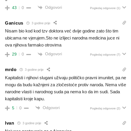
Odgovori
43
0
Pogledaj odgovore
(1)
Ganicus
3 godine prije
Nisam bio kod kod tzv doktora već dvije godine zato što tim
ubicama ne vjerujem.Sto ne izlijeci narodna medicina juce ni
ova njihova farmako otrovima
Odgovori
29
0
Pogledaj odgovore
(7)
mrdo
3 godine prije
Kapitalisti i njihovi slugani uživaju političko pravni imunitet, pa ne
mogu da budu kažnjeni za zločestoće protiv naroda. Nema više
narodne vlasti i narodnog suda pa nema ko da im sudi. Sada
kapitalisti kroje kapu.
Odgovori
5
0
Pogledaj odgovore
(2)
Ivan
3 godine prije