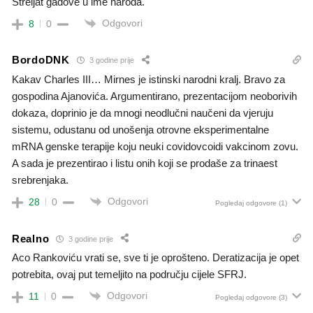
Streljat gadove u ime naroda.
Odgovori
8
0
BordoDNK
3 godine prije
Kakav Charles III… Mirnes je istinski narodni kralj. Bravo za
gospodina Ajanovića. Argumentirano, prezentacijom neoborivih
dokaza, doprinio je da mnogi neodlučni naučeni da vjeruju
sistemu, odustanu od unošenja otrovne eksperimentalne
mRNA genske terapije koju neuki covidovcoidi vakcinom zovu.
A sada je prezentirao i listu onih koji se prodaše za trinaest
srebrenjaka.
Odgovori
28
0
Pogledaj odgovore
(1)
Realno
3 godine prije
Aco Rankoviću vrati se, sve ti je oprošteno. Deratizacija je opet
potrebita, ovaj put temeljito na području cijele SFRJ.
Odgovori
11
0
Pogledaj odgovore
(3)