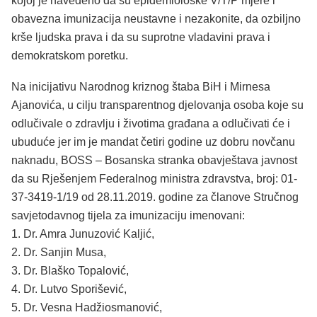
kojoj je navedeno da su epidemiološke V/T/P mjere i
obavezna imunizacija neustavne i nezakonite, da ozbiljno
krše ljudska prava i da su suprotne vladavini prava i
demokratskom poretku.
Na inicijativu Narodnog kriznog štaba BiH i Mirnesa
Ajanovića, u cilju transparentnog djelovanja osoba koje su
odlučivale o zdravlju i životima građana a odlučivati će i
ubuduće jer im je mandat četiri godine uz dobru novčanu
naknadu, BOSS – Bosanska stranka obavještava javnost
da su Rješenjem Federalnog ministra zdravstva, broj: 01-
37-3419-1/19 od 28.11.2019. godine za članove Stručnog
savjetodavnog tijela za imunizaciju imenovani:
1. Dr. Amra Junuzović Kaljić,
2. Dr. Sanjin Musa,
3. Dr. Blaško Topalović,
4. Dr. Lutvo Sporišević,
5. Dr. Vesna Hadžiosmanović,