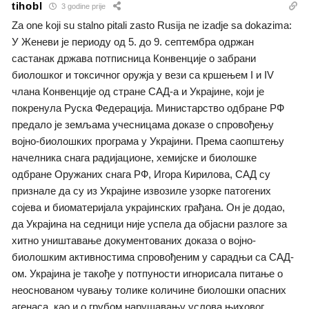
tihobl
3 godine prije
Za one koji su stalno pitali zasto Rusija ne izadje sa dokazima:
У Женеви је периоду од 5. до 9. септембра одржан
састанак држава потписница Конвенције о забрани
биолошког и токсичног оружја у вези са кршењем I и IV
члана Конвенције од стране САД-а и Украјине, који је
покренула Руска Федерација. Министарство одбране РФ
предало је земљама учесницама доказе о спровођењу
војно-биолошких програма у Украјини. Према саопштењу
начелника снага радијационе, хемијске и биолошке
одбране Оружаних снага РФ, Игора Кирилова, САД су
признале да су из Украјине извозиле узорке патогених
сојева и биоматеријала украјинских грађана. Он је додао,
да Украјина на седници није успела да објасни разлоге за
хитно уништавање документованих доказа о војно-
биолошким активностима спровођеним у сарадњи са САД-
ом. Украјина је такође у потпуности игнорисала питање о
неоснованом чувању толике количине биолошки опасних
агенаса, као и о грубом нарушавању услова њиховог