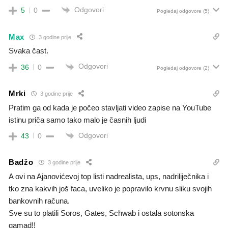
Odgovori
5
0
Pogledaj odgovore
(5)
Max
3 godine prije
Svaka čast.
Odgovori
36
0
Pogledaj odgovore
(2)
Mrki
3 godine prije
Pratim ga od kada je počeo stavljati video zapise na YouTube
istinu priča samo tako malo je časnih ljudi
Odgovori
43
0
Badžo
3 godine prije
A ovi na Ajanovićevoj top listi nadrealista, ups, nadriliječnika i
tko zna kakvih još faca, uveliko je popravilo krvnu sliku svojih
bankovnih računa.
Sve su to platili Soros, Gates, Schwab i ostala sotonska
gamad!!