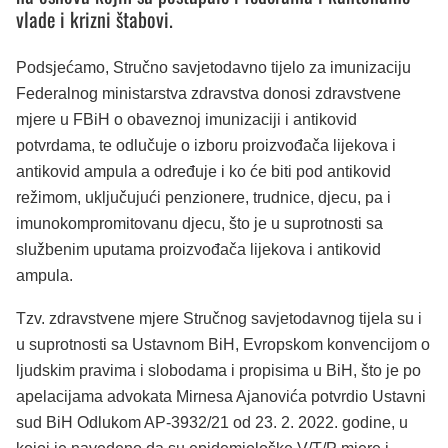
vlade i krizni štabovi.
Podsjećamo, Stručno savjetodavno tijelo za imunizaciju
Federalnog ministarstva zdravstva donosi zdravstvene
mjere u FBiH o obaveznoj imunizaciji i antikovid
potvrdama, te odlučuje o izboru proizvođača lijekova i
antikovid ampula a određuje i ko će biti pod antikovid
režimom, uključujući penzionere, trudnice, djecu, pa i
imunokompromitovanu djecu, što je u suprotnosti sa
službenim uputama proizvođača lijekova i antikovid
ampula.
Tzv. zdravstvene mjere Stručnog savjetodavnog tijela su i
u suprotnosti sa Ustavnom BiH, Evropskom konvencijom o
ljudskim pravima i slobodama i propisima u BiH, što je po
apelacijama advokata Mirnesa Ajanovića potvrdio Ustavni
sud BiH Odlukom AP-3932/21 od 23. 2. 2022. godine, u