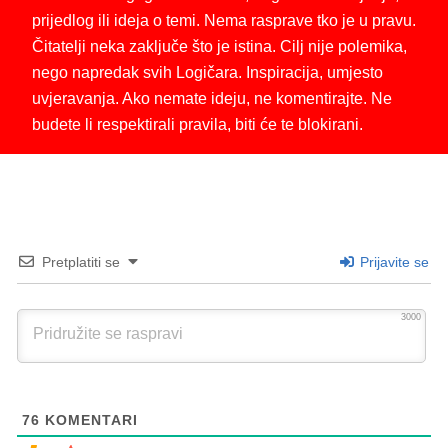
prijedlog ili ideja o temi. Nema rasprave tko je u pravu.
Čitatelji neka zaključe što je istina. Cilj nije polemika,
nego napredak svih Logičara. Inspiracija, umjesto
uvjeravanja. Ako nemate ideju, ne komentirajte. Ne
budete li respektirali pravila, biti će te blokirani.
Pretplatiti se
Prijavite se
3000
76
KOMENTARI