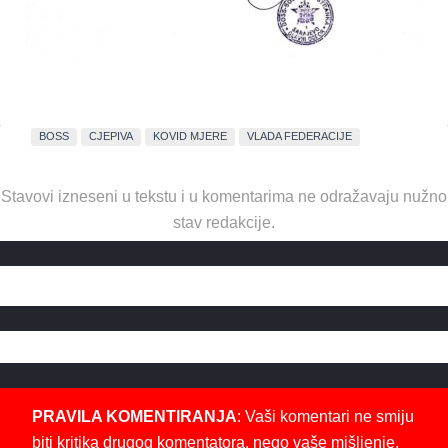
BOSS
CJEPIVA
KOVID MJERE
VLADA FEDERACIJE
Stavovi izneseni u tekstu i u komentarima ne odražavaju nužno
stav redakcije.
PRAVILA KOMENTIRANJA
: Vaši komentari ne smiju
biti kritika drugog komentatora, nego vaše mišljenje,