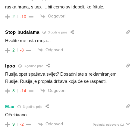
ruska hrana, slurp. …bit cemo svi debeli, ko fritule.
Odgovori
2
-10
Stop budalama
3 godine prije
Hvalite me usta moja.. .
Odgovori
2
-8
Ipoo
3 godine prije
Rusija opet spašava svijet? Dosadni ste s reklamiranjem
Rusije. Rusija je propala država koja će se raspasti.
Odgovori
3
-14
Max
3 godine prije
Očekivano.
Odgovori
9
-2
Pogledaj odgovore
(1)