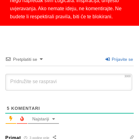
nego napredak svih Logičara. Inspiracija, umjesto
uvjeravanja. Ako nemate ideju, ne komentirajte. Ne
budete li respektirali pravila, biti će te blokirani.
Pretplatiti se
Prijavite se
3000
5
KOMENTARI
Najstariji
Primat
3 godine prije