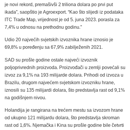
je novi rekord, premašivši 2 triliona dolara po prvi put
ikada”, saopštio je Agroexport. “Kao što slijedi iz podataka
ITC Trade Map, vrijednost je od 5. juna 2023. porasla za
7,4% u odnosu na prethodnu godinu.”
Udio 20 najvećih svjetskih izvoznika hrane iznosio je
69,8% u poređenju sa 67,9% zabilježenih 2021.
SAD su prošle godine ostale najveći izvoznik
poljoprivrednih proizvoda. Proizvođači u zemlji povećali su
izvoz za 9,1% na 193 milijarde dolara. Prihodi od izvoza u
Brazilu, drugom najvećem svjetskom izvozniku hrane,
iznosili su 135 milijardi dolara, što predstavlja rast od 9,1%
na godišnjem nivou.
Holandija je rangirana na trećem mestu sa izvozom hrane
od ukupno 121 milijardu dolara, što predstavlja skroman
rast od 1,6%. Njemačka i Kina su prošle godine bile četvrti