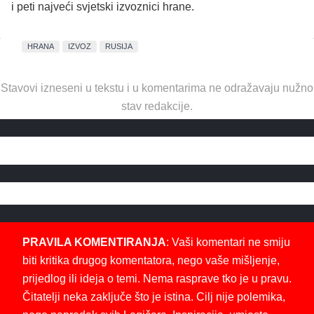
i peti najveći svjetski izvoznici hrane.
HRANA
IZVOZ
RUSIJA
Stavovi izneseni u tekstu i u komentarima ne odražavaju nužno
stav redakcije.
PRAVILA KOMENTIRANJA
: Vaši komentari ne smiju
biti kritika drugog komentatora, nego vaše mišljenje,
prijedlog ili ideja o temi. Nema rasprave tko je u pravu.
Čitatelji neka zaključe što je istina. Cilj nije polemika,