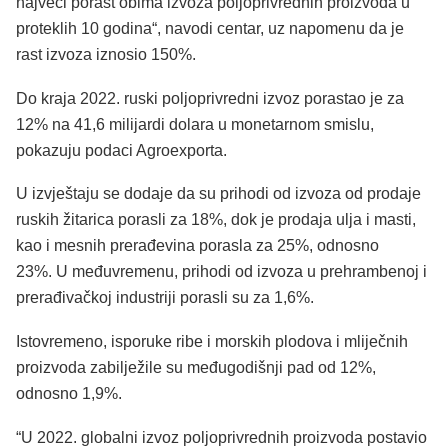
najveći porast obima izvoza poljoprivrednih proizvoda u
proteklih 10 godina“, navodi centar, uz napomenu da je
rast izvoza iznosio 150%.
Do kraja 2022. ruski poljoprivredni izvoz porastao je za
12% na 41,6 milijardi dolara u monetarnom smislu,
pokazuju podaci Agroexporta.
U izvještaju se dodaje da su prihodi od izvoza od prodaje
ruskih žitarica porasli za 18%, dok je prodaja ulja i masti,
kao i mesnih prerađevina porasla za 25%, odnosno
23%. U međuvremenu, prihodi od izvoza u prehrambenoj i
prerađivačkoj industriji porasli su za 1,6%.
Istovremeno, isporuke ribe i morskih plodova i mliječnih
proizvoda zabilježile su međugodišnji pad od 12%,
odnosno 1,9%.
“U 2022. globalni izvoz poljoprivrednih proizvoda postavio