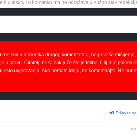
eni u tekstu i u komentarima ne odražavaju nužno stav redakcij
ri ne smiju biti kritika drugog komentatora, nego vaše mišljenje,
je u pravu. Čitatelji neka zaključe što je istina. Cilj nije polemika
mjesto uvjeravanja. Ako nemate ideju, ne komentirajte. Ne bude
Prijavite se
3000