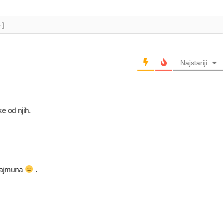
+]
Najstariji
e od njih.
 majmuna
.