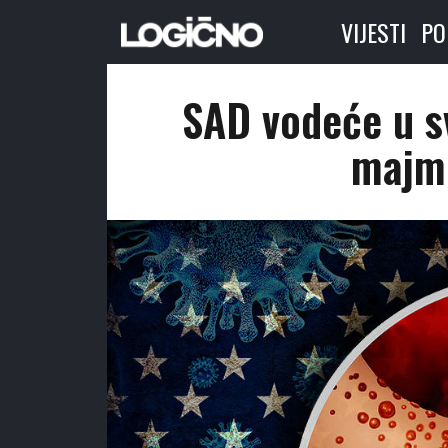
VIJESTI
PO
SAD vodeće u sv
majmu