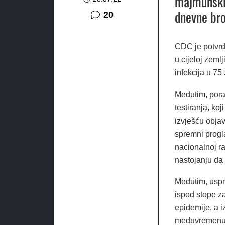
majmunskih
dnevne bro
komentara
20
CDC je potvrdi
u cijeloj zeml
infekcija u 75
Međutim, pora
testiranja, k
izvješću objav
spremni progla
nacionalnoj ra
nastojanju da 
Međutim, uspr
ispod stope z
epidemije, a i
međuvremenu i