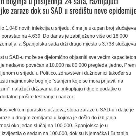
 boginja u posljednja 24 sata, razbijajući
jke zaraze dok su SAD u središtu nove epidemije
o 1.048 novih infekcija u srijedu, čime je ukupan broj slučajeva
ji porastao na 4.639. Do danas je zabilježeno više od 18.000
 zemalja, a Španjolska sada drži drugo mjesto s 3.738 slučajeva
st u SAD-u može se djelomično objasniti sve većim kapaciteto
oji je nedavno povećan s 10.000 na 80.000 pregleda tjedno. Pre
ljenom u srijedu u Politico, zdravstveni dužnosnici također su
siti majmunske boginje “stanjem koje se mora prijaviti na
zini”, nalažući državama da prikupljaju i dijele podatke u
dodatno prošire testiranje i nadzor.
kos velikom porastu slučajeva, stopa zaraze u SAD-u i dalje je
araze u drugim zemljama u kojima je došlo do izbijanja
znosi oko jedan slučaj na 100 000. Španjolska je u
zvijestila o sedam na 100.000, dok su Njemačka i Britanija