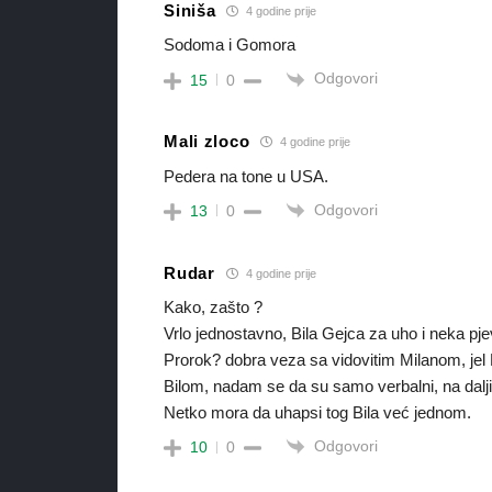
Siniša
4 godine prije
Sodoma i Gomora
Odgovori
15
0
Mali zloco
4 godine prije
Pedera na tone u USA.
Odgovori
13
0
Rudar
4 godine prije
Kako, zašto ?
Vrlo jednostavno, Bila Gejca za uho i neka p
Prorok? dobra veza sa vidovitim Milanom, jel
Bilom, nadam se da su samo verbalni, na dalj
Netko mora da uhapsi tog Bila već jednom.
Odgovori
10
0