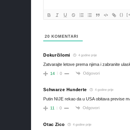
{}
[
20
KOMENTARI
Dokurčilomi
4 godine prije
Zatvarajte letove prema njima i zabranite ulask
Odgovori
14
0
Schwarze Hunderte
4 godine prije
Putin NIJE rekao da u USA obitava previse
Odgovori
11
0
Otac Zico
4 godine prije