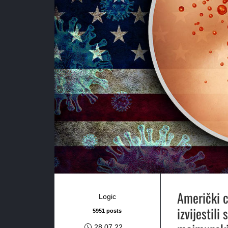
Američki c
Logic
izvijestili
5951 posts
28.07.22