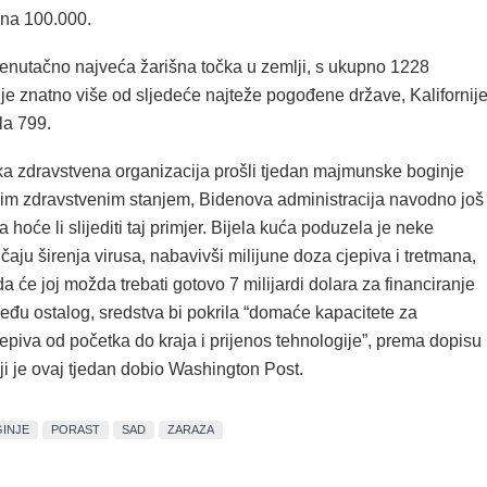
ri na 100.000.
renutačno najveća žarišna točka u zemlji, s ukupno 1228
 je znatno više od sljedeće najteže pogođene države, Kalifornije
ila 799.
ska zdravstvena organizacija prošli tjedan majmunske boginje
tnim zdravstvenim stanjem, Bidenova administracija navodno još
 hoće li slijediti taj primjer. Bijela kuća poduzela je neke
čaju širenja virusa, nabavivši milijune doza cjepiva i tretmana,
da će joj možda trebati gotovo 7 milijardi dolara za financiranje
eđu ostalog, sredstva bi pokrila “domaće kapacitete za
epiva od početka do kraja i prijenos tehnologije”, prema dopisu
ji je ovaj tjedan dobio Washington Post.
INJE
PORAST
SAD
ZARAZA