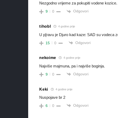
Nezgodno vrijeme za pokupiti vodene kozice.
Odgovori
9
0
tihobl
4 godine prije
U p[ravu je Djuro kad kaze: SAD su vodeca ze
Odgovori
15
0
nekoime
4 godine prije
Najviše majmuna, pa i najviše boginja.
Odgovori
9
0
Keki
4 godine prije
Nuspojave br 2
Odgovori
6
0