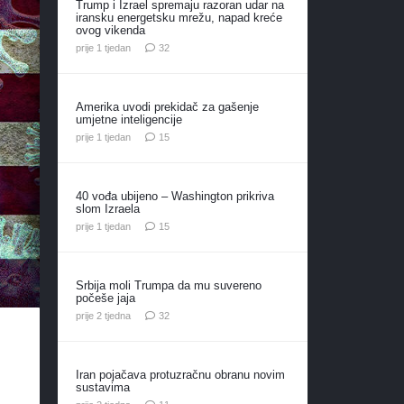
Trump i Izrael spremaju razoran udar na
iransku energetsku mrežu, napad kreće
ovog vikenda
komentara
prije 1 tjedan
32
Amerika uvodi prekidač za gašenje
umjetne inteligencije
komentara
prije 1 tjedan
15
40 vođa ubijeno – Washington prikriva
slom Izraela
komentara
prije 1 tjedan
15
Srbija moli Trumpa da mu suvereno
počeše jaja
komentara
prije 2 tjedna
32
Iran pojačava protuzračnu obranu novim
sustavima
komentara