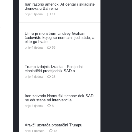
Iran razorio američki AI centar i skladište
dronova u Bahreinu
komentara
prije 3 tjedna
11
,
Umro je monstrum Lindsey Graham,
čudovište kojeg se normalni ljudi stide, a
elite ga hvale
komentara
prije 4 tjedna
55
Trump izdajnik Izraela – Posljednji
cionistički predsjednik SAD-a
komentara
prije 4 tjedna
28
Iran zatvorio Hormuški tjesnac dok SAD
ne odustane od intervencija
komentara
prije 4 tjedna
8
Arakči uzvraća prostačini Trumpu
komentara
prije 1 mjesec
18