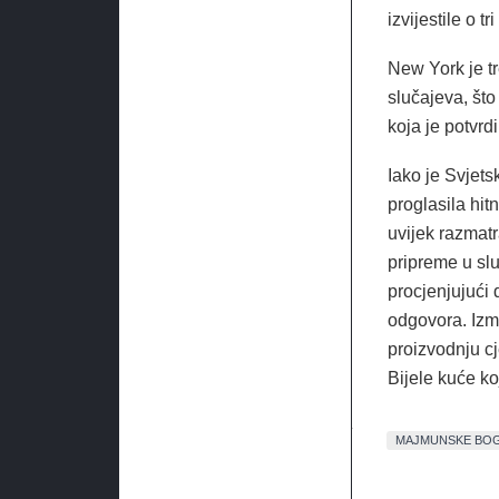
izvijestile o t
New York je t
slučajeva, što
koja je potvrd
Iako je Svjet
proglasila hi
uvijek razmatra
pripreme u slu
procjenjujući 
odgovora. Izm
proizvodnju cj
Bijele kuće ko
MAJMUNSKE BOG