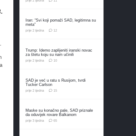
prije 2 tjedna
11
.
Iran: “Svi koji pomaži SAD, legitimna su
meta”
komentara
prije 2 tjedna
12
.
Trump: Idemo zaplijeniti iranski novac
za štetu koju su nam učinili
m
komentara
prije 2 tjedna
10
ma
SAD je već u ratu s Rusijom, tvrdi
Tucker Carlson
komentara
prije 2 tjedna
15
Maske su konačno pale, SAD priznale
da oduvijek rovare Balkanom
komentara
prije 3 tjedna
65