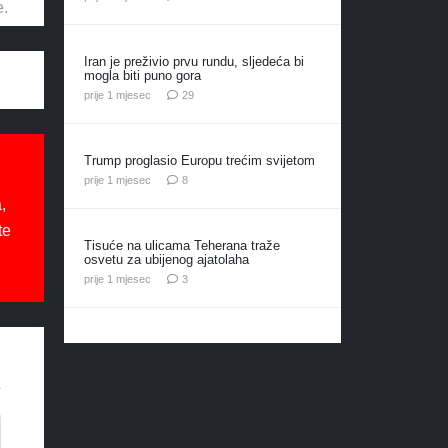
e.
Iran je preživio prvu rundu, sljedeća bi
mogla biti puno gora
komentara
prije 1 mjesec
29
Trump proglasio Europu trećim svijetom
komentara
prije 1 mjesec
8
,
te
Tisuće na ulicama Teherana traže
osvetu za ubijenog ajatolaha
komentara
prije 1 mjesec
3