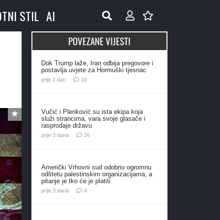
OTNI STIL
AI
POVEZANE VIJESTI
Dok Trump laže, Iran odbija pregovore i
postavlja uvjete za Hormuški tjesnac
komentara
prije 1 dan
18
Vučić i Plenković su ista ekipa koja
služi strancima, vara svoje glasače i
rasprodaje državu
komentara
prije 3 dana
26
Američki Vrhovni sud odobrio ogromnu
odštetu palestinskim organizacijama, a
pitanje je tko će je platiti
komentara
prije 3 dana
4