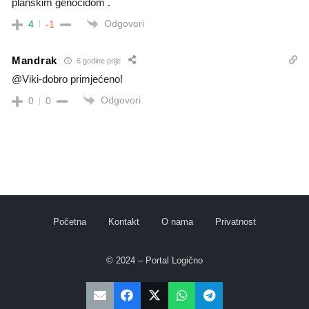
planskim genocidom .
Odgovori
4
-1
Mandrak
6 godine prije
@Viki-dobro primjećeno!
Odgovori
0
0
Početna
Kontakt
O nama
Privatnost
© 2024 – Portal Logično