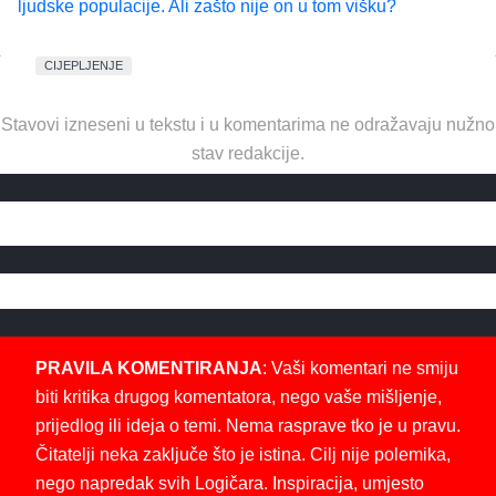
ljudske populacije. Ali zašto nije on u tom višku?
CIJEPLJENJE
Stavovi izneseni u tekstu i u komentarima ne odražavaju nužno
stav redakcije.
PRAVILA KOMENTIRANJA
: Vaši komentari ne smiju
biti kritika drugog komentatora, nego vaše mišljenje,
prijedlog ili ideja o temi. Nema rasprave tko je u pravu.
Čitatelji neka zaključe što je istina. Cilj nije polemika,
nego napredak svih Logičara. Inspiracija, umjesto