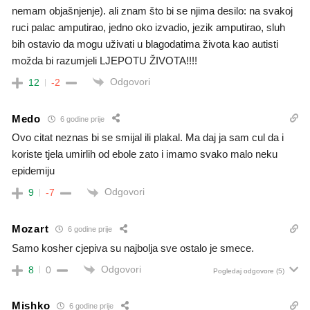
nemam objašnjenje). ali znam što bi se njima desilo: na svakoj
ruci palac amputirao, jedno oko izvadio, jezik amputirao, sluh
bih ostavio da mogu uživati u blagodatima života kao autisti
možda bi razumjeli LJEPOTU ŽIVOTA!!!!
Odgovori
12
-2
Medo
6 godine prije
Ovo citat neznas bi se smijal ili plakal. Ma daj ja sam cul da i
koriste tjela umirlih od ebole zato i imamo svako malo neku
epidemiju
Odgovori
9
-7
Mozart
6 godine prije
Samo kosher cjepiva su najbolja sve ostalo je smece.
Odgovori
8
0
Pogledaj odgovore
(5)
Mishko
6 godine prije