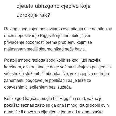
djetetu ubrizgano cjepivo koje
uzrokuje rak?
Razlog zbog kojeg postavljamo ovo pitanja nije na bilo koji
način nepoštivanje Riggs ili njezine obitelji, već
privlačenje pozornosti prema problemu kojim se
mainstream mediji sigurno nikad neće baviti.
Postoji mnogo razloga zbog kojih se kod ljudi razvija
karcinom, a vjerojatno je da je većina slučajeva posljedica
višestrukih složenih čimbenika. No, vezu cjepiva ne treba
zanemariti, pogotovo jer političari i dalje teže za
obaveznim cijepljenjem bez izuzeća.
Koliko god tragična mogla biti Riggsina smrt, važno je
pokušati saznati zašto su ga ona i mnogi drugi dobili ovih
dana. Je li obvezno cijepljenje jedan od razloga zašto