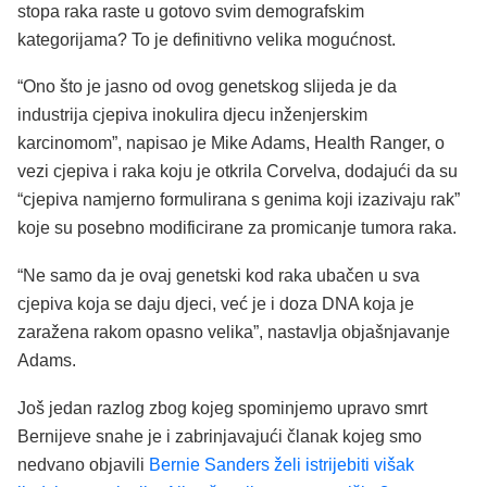
stopa raka raste u gotovo svim demografskim
kategorijama? To je definitivno velika mogućnost.
“Ono što je jasno od ovog genetskog slijeda je da
industrija cjepiva inokulira djecu inženjerskim
karcinomom”, napisao je Mike Adams, Health Ranger, o
vezi cjepiva i raka koju je otkrila Corvelva, dodajući da su
“cjepiva namjerno formulirana s genima koji izazivaju rak”
koje su posebno modificirane za promicanje tumora raka.
“Ne samo da je ovaj genetski kod raka ubačen u sva
cjepiva koja se daju djeci, već je i doza DNA koja je
zaražena rakom opasno velika”, nastavlja objašnjavanje
Adams.
Još jedan razlog zbog kojeg spominjemo upravo smrt
Bernijeve snahe je i zabrinjavajući članak kojeg smo
nedvano objavili
Bernie Sanders želi istrijebiti višak