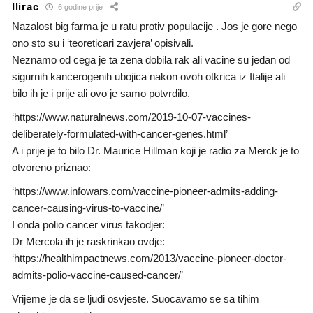
Ilirac
6 godine prije
Nazalost big farma je u ratu protiv populacije . Jos je gore nego
ono sto su i ‘teoreticari zavjera’ opisivali.
Neznamo od cega je ta zena dobila rak ali vacine su jedan od
sigurnih kancerogenih ubojica nakon ovoh otkrica iz Italije ali
bilo ih je i prije ali ovo je samo potvrdilo.
‘https://www.naturalnews.com/2019-10-07-vaccines-
deliberately-formulated-with-cancer-genes.html’
A i prije je to bilo Dr. Maurice Hillman koji je radio za Merck je to
otvoreno priznao:
‘https://www.infowars.com/vaccine-pioneer-admits-adding-
cancer-causing-virus-to-vaccine/’
I onda polio cancer virus takodjer:
Dr Mercola ih je raskrinkao ovdje:
‘https://healthimpactnews.com/2013/vaccine-pioneer-doctor-
admits-polio-vaccine-caused-cancer/’
Vrijeme je da se ljudi osvjeste. Suocavamo se sa tihim