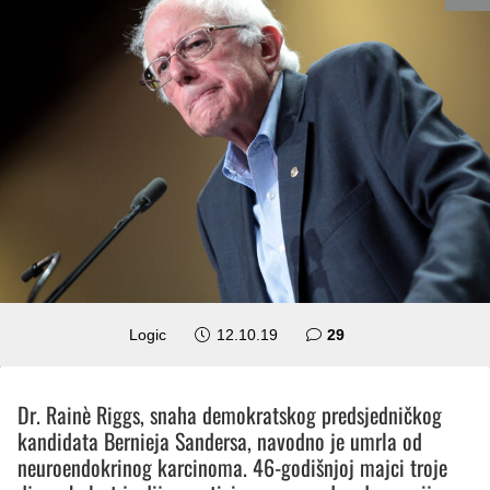
komentara
Logic
12.10.19
29
Dr. Rainè Riggs, snaha demokratskog predsjedničkog
kandidata Bernieja Sandersa, navodno je umrla od
neuroendokrinog karcinoma. 46-godišnjoj majci troje