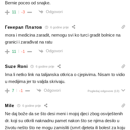
Bernie poceo od snajke.
Odgovori
11
-3
Генерал Платов
6 godine prije
mora i medicina zaradit, nemogu svi ko turci gradit bolnice na
granici i zarađivat na ratu
Odgovori
11
-1
Suze Roni
6 godine prije
Ima li netko link na talijanska otkrica o cjepivima. Nisam to vidio
u medijima jer to valjda skrivaju.
Odgovori
7
-1
Pogledaj odgovore
(13)
Mile
6 godine prije
Ne daj bože da se što desi meni i mojoj djeci zbog osviještenih
dr. koji su otkrili naknadnu pamet nakon što se njima desilo u
životu nešto što ne mogu zamisliti (smrt djeteta ili bolest za koju