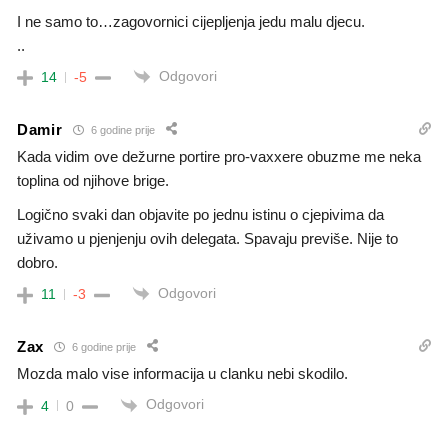
I ne samo to…zagovornici cijepljenja jedu malu djecu.
..
Odgovori
14
-5
Damir
6 godine prije
Kada vidim ove dežurne portire pro-vaxxere obuzme me neka
toplina od njihove brige.
Logično svaki dan objavite po jednu istinu o cjepivima da
uživamo u pjenjenju ovih delegata. Spavaju previše. Nije to
dobro.
Odgovori
11
-3
Zax
6 godine prije
Mozda malo vise informacija u clanku nebi skodilo.
Odgovori
4
0