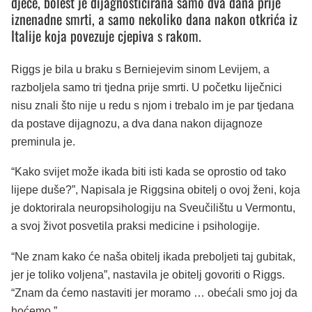
djece, bolest je dijagnosticirana samo dva dana prije
iznenadne smrti, a samo nekoliko dana nakon otkrića iz
Italije koja povezuje cjepiva s rakom.
Riggs je bila u braku s Berniejevim sinom Levijem, a
razboljela samo tri tjedna prije smrti. U početku liječnici
nisu znali što nije u redu s njom i trebalo im je par tjedana
da postave dijagnozu, a dva dana nakon dijagnoze
preminula je.
“Kako svijet može ikada biti isti kada se oprostio od tako
lijepe duše?”, Napisala je Riggsina obitelj o ovoj ženi, koja
je doktorirala neuropsihologiju na Sveučilištu u Vermontu,
a svoj život posvetila praksi medicine i psihologije.
“Ne znam kako će naša obitelj ikada preboljeti taj gubitak,
jer je toliko voljena”, nastavila je obitelj govoriti o Riggs.
“Znam da ćemo nastaviti jer moramo … obećali smo joj da
hoćemo.”