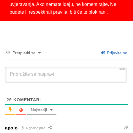
uvjeravanja. Ako nemate ideju, ne komentirajte. Ne
budete li respektirali pravila, biti će te blokirani.
Pretplatiti se
Prijavite se
3000
29
KOMENTARI
Najstariji
apolo
6 godine prije