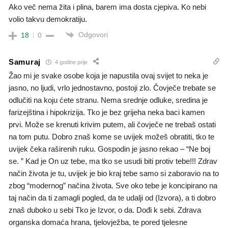
Ako več nema žita i plina, barem ima dosta cjepiva. Ko nebi
volio takvu demokratiju.
Odgovori
18
0
Samuraj
4 godine prije
Žao mi je svake osobe koja je napustila ovaj svijet to neka je
jasno, no ljudi, vrlo jednostavno, postoji zlo. Čovječe trebate se
odlučiti na koju ćete stranu. Nema srednje odluke, sredina je
farizejština i hipokrizija. Tko je bez grijeha neka baci kamen
prvi. Može se krenuti krivim putem, ali čovječe ne trebaš ostati
na tom putu. Dobro znaš kome se uvijek možeš obratiti, tko te
uvijek čeka raširenih ruku. Gospodin je jasno rekao – “Ne boj
se. ” Kad je On uz tebe, ma tko se usudi biti protiv tebe!!! Zdrav
način života je tu, uvijek je bio kraj tebe samo si zaboravio na to
zbog “modernog” načina života. Sve oko tebe je koncipirano na
taj način da ti zamagli pogled, da te udalji od (Izvora), a ti dobro
znaš duboko u sebi Tko je Izvor, o da. Dođi k sebi. Zdrava
organska domaća hrana, tjelovježba, te pored tjelesne