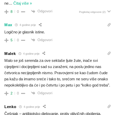
ne
…
Čitaj više »
Odgovori
8
0
Pogledaj odgovore
(2)
Max
4 godine prije
Logično je glasnik istine.
Odgovori
5
0
Malek
4 godine prije
Malo se još serenda za ove sektaše ljute žute, inače svi
cijepljeni i docijepljeni sad su zaraženi, na poslu jedino nas
četvorica necijepljenih nismo. Pravovjerni se kao čudom čude
pa kažu da imamo sreće i tako to, srećom ne seru više onako
nepokolebljivo da će i po četvrtu i po petu i po “kolko god treba”.
Odgovori
2
0
Lenko
4 godine prije
Češnjak – antibiotsko djelovanje, protiv gljivičnih oboljenja,