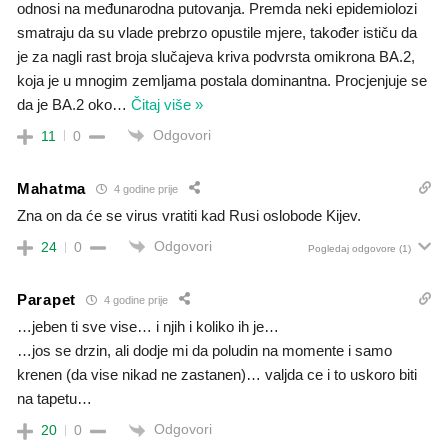
odnosi na međunarodna putovanja. Premda neki epidemiolozi
smatraju da su vlade prebrzo opustile mjere, također ističu da
je za nagli rast broja slučajeva kriva podvrsta omikrona BA.2,
koja je u mnogim zemljama postala dominantna. Procjenjuje se
da je BA.2 oko
…
Čitaj više »
Odgovori
11
0
Mahatma
4 godine prije
Zna on da će se virus vratiti kad Rusi oslobode Kijev.
Odgovori
24
0
Pogledaj odgovore
(1)
Parapet
4 godine prije
…jeben ti sve vise… i njih i koliko ih je…
…jos se drzin, ali dodje mi da poludin na momente i samo
krenen (da vise nikad ne zastanen)… valjda ce i to uskoro biti
na tapetu…
Odgovori
20
0