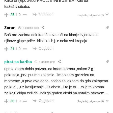
Kako to lijepo zvuči PROLJETNI BUSTER! Kao da
kažeš:visibaba.
Odgovori
25
0
Pogledaj odgovore
(1)
Zoran
4 godine prije
Baš me zanima dok kad će ovce ići na klanje i vjerovati u
njihove glupe priče. Idioti ko ih j..e neka svi krepaju
Odgovori
21
0
pirat sa kariba
4 godine prije
upravo sam dobio potvrdu da imam koronu ,nakon 2 g
pokusaja ,prvi put me zakacilo . Imao sam groznicu na
momente ,u prva dva dana ,hodao sa jaknom do grla zakopcan
po kuci , ,uz kasljucanje , i slabost ,,i to je to …to je ta korona
za koju ekipa zeli da ubrizga grafen oksid sa ostalim otrovom ..
Odgovori
30
0
Pogledaj odgovore
(6)