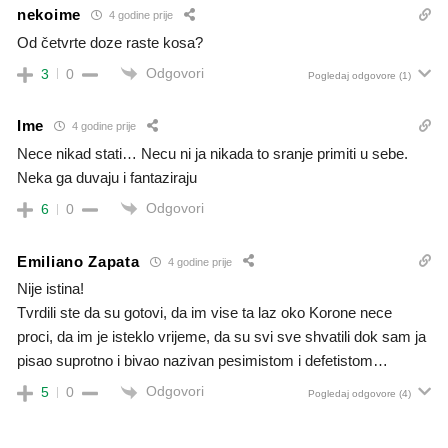
nekoime
4 godine prije
Od četvrte doze raste kosa?
Odgovori
3
0
Pogledaj odgovore
(1)
Ime
4 godine prije
Nece nikad stati… Necu ni ja nikada to sranje primiti u sebe.
Neka ga duvaju i fantaziraju
Odgovori
6
0
Emiliano Zapata
4 godine prije
Nije istina!
Tvrdili ste da su gotovi, da im vise ta laz oko Korone nece
proci, da im je isteklo vrijeme, da su svi sve shvatili dok sam ja
pisao suprotno i bivao nazivan pesimistom i defetistom…
Odgovori
5
0
Pogledaj odgovore
(4)