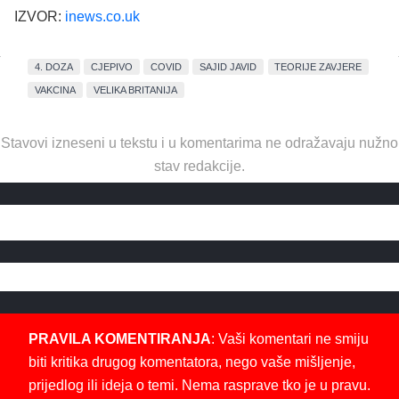
IZVOR:
inews.co.uk
4. DOZA
CJEPIVO
COVID
SAJID JAVID
TEORIJE ZAVJERE
VAKCINA
VELIKA BRITANIJA
Stavovi izneseni u tekstu i u komentarima ne odražavaju nužno
stav redakcije.
PRAVILA KOMENTIRANJA
: Vaši komentari ne smiju
biti kritika drugog komentatora, nego vaše mišljenje,
prijedlog ili ideja o temi. Nema rasprave tko je u pravu.