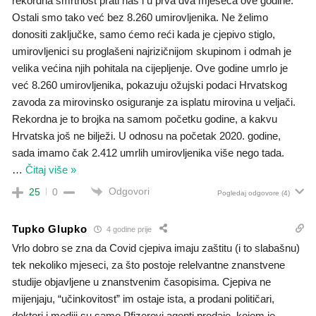
rekordna smrtnost prati nas i u prva dva mjeseca ove godine.
Ostali smo tako već bez 8.260 umirovljenika. Ne želimo
donositi zaključke, samo ćemo reći kada je cjepivo stiglo,
umirovljenici su proglašeni najrizičnijom skupinom i odmah je
velika većina njih pohitala na cijepljenje. Ove godine umrlo je
već 8.260 umirovljenika, pokazuju ožujski podaci Hrvatskog
zavoda za mirovinsko osiguranje za isplatu mirovina u veljači.
Rekordna je to brojka na samom početku godine, a kakvu
Hrvatska još ne bilježi. U odnosu na početak 2020. godine,
sada imamo čak 2.412 umrlih umirovljenika više nego tada.
…
Čitaj više »
Odgovori
25
0
Pogledaj odgovore
(4)
Tupko Glupko
4 godine prije
Vrlo dobro se zna da Covid cjepiva imaju zaštitu (i to slabašnu)
tek nekoliko mjeseci, za što postoje relelvantne znanstvene
studije objavljene u znanstvenim časopisima. Cjepiva ne
mijenjaju, “učinkovitost” im ostaje ista, a prodani političari,
doktori i mediji su samo Pfizerovi agenti prodaje, kojem je –