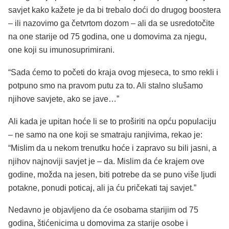
savjet kako kažete je da bi trebalo doći do drugog boostera
– ili nazovimo ga četvrtom dozom – ali da se usredotočite
na one starije od 75 godina, one u domovima za njegu,
one koji su imunosuprimirani.
“Sada ćemo to početi do kraja ovog mjeseca, to smo rekli i
potpuno smo na pravom putu za to. Ali stalno slušamo
njihove savjete, ako se jave…”
Ali kada je upitan hoće li se to proširiti na opću populaciju
– ne samo na one koji se smatraju ranjivima, rekao je:
“Mislim da u nekom trenutku hoće i zapravo su bili jasni, a
njihov najnoviji savjet je – da. Mislim da će krajem ove
godine, možda na jesen, biti potrebe da se puno više ljudi
potakne, ponudi poticaj, ali ja ću pričekati taj savjet.”
Nedavno je objavljeno da će osobama starijim od 75
godina, štićenicima u domovima za starije osobe i