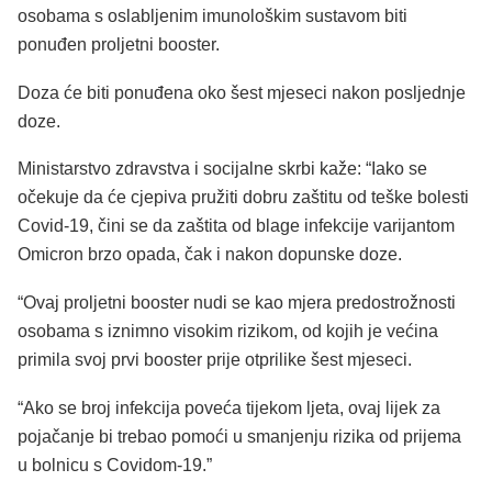
osobama s oslabljenim imunološkim sustavom biti
ponuđen proljetni booster.
Doza će biti ponuđena oko šest mjeseci nakon posljednje
doze.
Ministarstvo zdravstva i socijalne skrbi kaže: “Iako se
očekuje da će cjepiva pružiti dobru zaštitu od teške bolesti
Covid-19, čini se da zaštita od blage infekcije varijantom
Omicron brzo opada, čak i nakon dopunske doze.
“Ovaj proljetni booster nudi se kao mjera predostrožnosti
osobama s iznimno visokim rizikom, od kojih je većina
primila svoj prvi booster prije otprilike šest mjeseci.
“Ako se broj infekcija poveća tijekom ljeta, ovaj lijek za
pojačanje bi trebao pomoći u smanjenju rizika od prijema
u bolnicu s Covidom-19.”