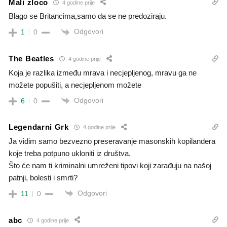
Mali zloco
4 godine prije
Blago se Britancima,samo da se ne predoziraju.
Odgovori
1
0
The Beatles
4 godine prije
Koja je razlika između mrava i necjepljenog, mravu ga ne
možete popušiti, a necjepljenom možete
Odgovori
6
0
Legendarni Grk
4 godine prije
Ja vidim samo bezvezno preseravanje masonskih kopilandera
koje treba potpuno ukloniti iz društva.
Što će nam ti kriminalni umreženi tipovi koji zarađuju na našoj
patnji, bolesti i smrti?
Odgovori
11
0
abc
4 godine prije