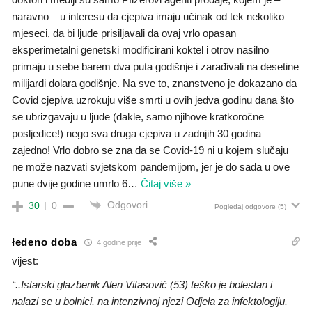
naravno – u interesu da cjepiva imaju učinak od tek nekoliko
mjeseci, da bi ljude prisiljavali da ovaj vrlo opasan
eksperimetalni genetski modificirani koktel i otrov nasilno
primaju u sebe barem dva puta godišnje i zarađivali na desetine
milijardi dolara godišnje. Na sve to, znanstveno je dokazano da
Covid cjepiva uzrokuju više smrti u ovih jedva godinu dana što
se ubrizgavaju u ljude (dakle, samo njihove kratkoročne
posljedice!) nego sva druga cjepiva u zadnjih 30 godina
zajedno! Vrlo dobro se zna da se Covid-19 ni u kojem slučaju
ne može nazvati svjetskom pandemijom, jer je do sada u ove
pune dvije godine umrlo 6
…
Čitaj više »
Odgovori
30
0
Pogledaj odgovore
(5)
łedeno doba
4 godine prije
vijest:
“..Istarski glazbenik Alen Vitasović (53) teško je bolestan i
nalazi se u bolnici, na intenzivnoj njezi Odjela za infektologiju,