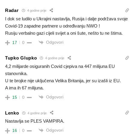
Radar
4 godine prije
I dok se ludilo u Ukrajini nastavlja, Rusija i dalje podržava svoje
Covid-19 zapadne partnere u određivanju NWO !
Rusiju verbalno gazi cijeli svijet a oni šute, nešto tu ne štima.
Odgovori
17
0
Tupko Glupko
4 godine prije
4,2 milijarde osiguranih Covid cjepiva na 447 milijuna EU
stanovnika.
U te brojke nije uključena Velika Britanija, jer su izašli iz EU.
A ima ih 67 milijuna.
Odgovori
15
0
Lenko
4 godine prije
Nastavlja se PLES VAMPIRA.
Odgovori
16
0