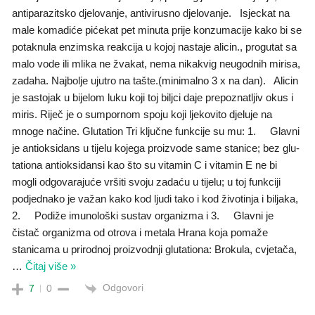
antiparazitsko djelovanje, antivirusno djelovanje. Isjeckat na
male komadiće pićekat pet minuta prije konzumacije kako bi se
potaknula enzimska reakcija u kojoj nastaje alicin., progutat sa
malo vode ili mlika ne žvakat, nema nikakvig neugodnih mirisa,
zadaha. Najbolje ujutro na tašte.(minimalno 3 x na dan). Alicin
je sastojak u bijelom luku koji toj biljci daje prepoznatljiv okus i
miris. Riječ je o sumpornom spoju koji ljekovito djeluje na
mnoge načine. Glutation Tri ključne funkcije su mu: 1. Glavni
je antioksidans u tijelu kojega proizvode same stanice; bez glu­
tationa antioksidansi kao što su vitamin C i vitamin E ne bi
mogli odgovarajuće vršiti svoju zadaću u tijelu; u toj funkciji
podjednako je važan kako kod ljudi tako i kod životinja i biljaka,
2. Podiže imunološki sustav organizma i 3. Glavni je
čistač organizma od otrova i metala Hrana koja pomaže
stanicama u prirodnoj proizvodnji glutationa: Brokula, cvjetača,
…
Čitaj više »
Odgovori
7
0