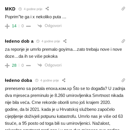
MKD
4 godine prije
Poprim”te ga i x nekoliko puta …
Odgovori
14
0
łedeno dob a
4 godine prije
za reponje je umrlo premalo goyima…zato trebaju nove i nove
doze…da ih se više pokoka
Odgovori
28
0
łedeno doba
4 godine prije
preneseno sa portala епоха.ком.хр Što se to događa? U zadnja
dva mjeseca preminulo je 8.260 umirovljenika Smrtnost nikada
nije bila veća. Crne rekorde oborili smo još krajem 2020.
godine, da bi 2021. kada je u Hrvatskoj službeno započelo
cijepljenje doživjeli potpunu katastrofu. Umrlo nas je više od 63
tisuće, a 95 posto od toga bili su umirovljenici. Nažalost,