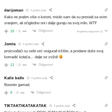
darijoman
4 godine prije
Kako ne pratim više o koroni, mislio sam da su prestali sa ovim
sranjem, ali očigledno oni i dalje guraju na svoj mlin. WTF
Odgovori
10
0
Pogledaj odgovore
(1)
Jomla
4 godine prije
proizvođači su sebi već osigurali tržište, a prodane duše svoj
komadić kolača… dalje se zviždi
Odgovori
12
0
Kalle balle
4 godine prije
Booster gamad.
Odgovori
9
0
TIKTAKTIKATAKATAK
4 godine prije