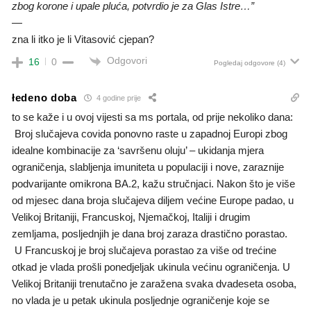
zbog korone i upale pluća, potvrdio je za Glas Istre…”
—
zna li itko je li Vitasović cjepan?
Odgovori
16
0
Pogledaj odgovore
(4)
łedeno doba
4 godine prije
to se kaže i u ovoj vijesti sa ms portala, od prije nekoliko dana:
Broj slučajeva covida ponovno raste u zapadnoj Europi zbog
idealne kombinacije za ‘savršenu oluju’ – ukidanja mjera
ograničenja, slabljenja imuniteta u populaciji i nove, zaraznije
podvarijante omikrona BA.2, kažu stručnjaci. Nakon što je više
od mjesec dana broja slučajeva diljem većine Europe padao, u
Velikoj Britaniji, Francuskoj, Njemačkoj, Italiji i drugim
zemljama, posljednjih je dana broj zaraza drastično porastao.
U Francuskoj je broj slučajeva porastao za više od trećine
otkad je vlada prošli ponedjeljak ukinula većinu ograničenja. U
Velikoj Britaniji trenutačno je zaražena svaka dvadeseta osoba,
no vlada je u petak ukinula posljednje ograničenje koje se