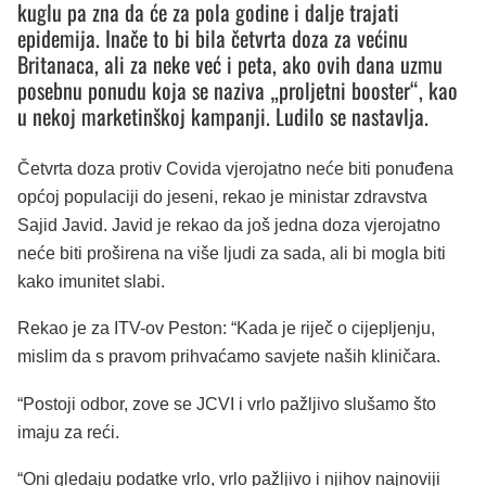
kuglu pa zna da će za pola godine i dalje trajati
epidemija. Inače to bi bila četvrta doza za većinu
Britanaca, ali za neke već i peta, ako ovih dana uzmu
posebnu ponudu koja se naziva „proljetni booster“, kao
u nekoj marketinškoj kampanji. Ludilo se nastavlja.
Četvrta doza protiv Covida vjerojatno neće biti ponuđena
općoj populaciji do jeseni, rekao je ministar zdravstva
Sajid Javid. Javid je rekao da još jedna doza vjerojatno
neće biti proširena na više ljudi za sada, ali bi mogla biti
kako imunitet slabi.
Rekao je za ITV-ov Peston: “Kada je riječ o cijepljenju,
mislim da s pravom prihvaćamo savjete naših kliničara.
“Postoji odbor, zove se JCVI i vrlo pažljivo slušamo što
imaju za reći.
“Oni gledaju podatke vrlo, vrlo pažljivo i njihov najnoviji