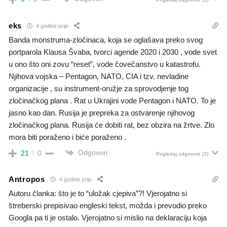
eks
4 godine prije
Banda monstruma-zločinaca, koja se oglašava preko svog
portparola Klausa Švaba, tvorci agende 2020 i 2030 , vode svet
u ono što oni zovu “reset”, vode čovečanstvo u katastrofu.
Njihova vojska – Pentagon, NATO, CIA i tzv. nevladine
organizacije , su instrument-oružje za sprovodjenje tog
zločinačkog plana . Rat u Ukrajini vode Pentagon i NATO. To je
jasno kao dan. Rusija je prepreka za ostvarenje njihovog
zločinačkog plana. Rusija će dobiti rat, bez obzira na žrtve. Zlo
mora biti poraženo i biće poraženo .
Odgovori
21
0
Pogledaj odgovore
(3)
Antropos
4 godine prije
Autoru članka: što je to “uložak cjepiva”?! Vjerojatno si
štreberski prepisivao engleski tekst, možda i prevodio preko
Googla pa ti je ostalo. Vjerojatno si mislio na deklaraciju koja