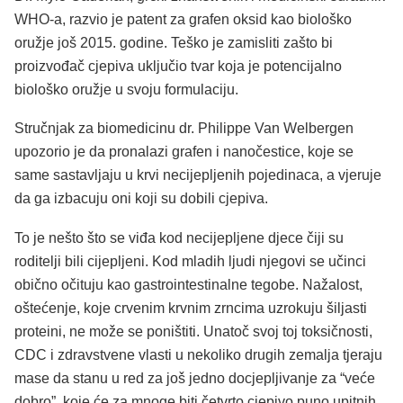
WHO-a, razvio je patent za grafen oksid kao biološko
oružje još 2015. godine. Teško je zamisliti zašto bi
proizvođač cjepiva uključio tvar koja je potencijalno
biološko oružje u svoju formulaciju.
Stručnjak za biomedicinu dr. Philippe Van Welbergen
upozorio je da pronalazi grafen i nanočestice, koje se
same sastavljaju u krvi necijepljenih pojedinaca, a vjeruje
da ga izbacuju oni koji su dobili cjepiva.
To je nešto što se viđa kod necijepljene djece čiji su
roditelji bili cijepljeni. Kod mladih ljudi njegovi se učinci
obično očituju kao gastrointestinalne tegobe. Nažalost,
oštećenje, koje crvenim krvnim zrncima uzrokuju šiljasti
proteini, ne može se poništiti. Unatoč svoj toj toksičnosti,
CDC i zdravstvene vlasti u nekoliko drugih zemalja tjeraju
mase da stanu u red za još jedno docjepljivanje za “veće
dobro”, koje će za mnoge biti četvrto cjepivo puno upitnih