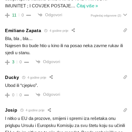
IMUNITET ; I COVJEK POSTAJE
…
Čitaj više »
Odgovori
11
0
Pogledaj odgovore
(2)
Emiliano Zapata
4 godine prije
Bla, bla , bla…
Najesen tko bude htio u kino ili na posao neka zavrne rukav ili
sjedi u stanu.
Odgovori
3
0
Ducky
4 godine prije
Ubod ili “cjepivo”.
Odgovori
0
0
Josip
4 godine prije
I nitko u EU da prozove, smijeni i spremi iza rešetaka onu
priglupu Ursulu i Europsku Komisiju za svu štetu koju su učinili