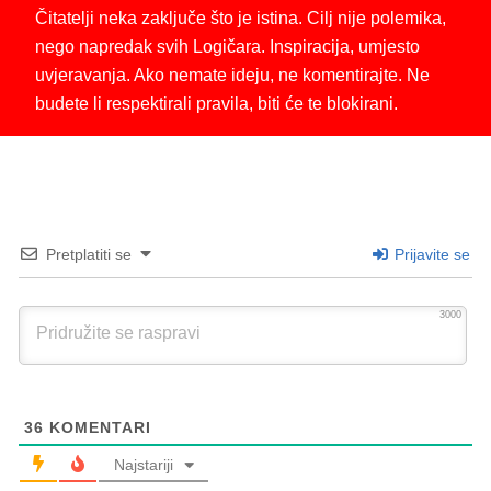
Čitatelji neka zaključe što je istina. Cilj nije polemika,
nego napredak svih Logičara. Inspiracija, umjesto
uvjeravanja. Ako nemate ideju, ne komentirajte. Ne
budete li respektirali pravila, biti će te blokirani.
Pretplatiti se
Prijavite se
3000
36
KOMENTARI
Najstariji