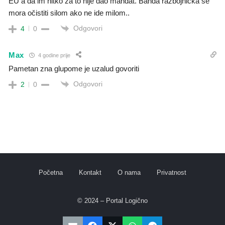
EU a da im nitko za to nije dao mandat. Banda razbojnička se
mora očistiti silom ako ne ide milom..
Odgovori
4
0
Max
4 godine prije
Pametan zna glupome je uzalud govoriti
Odgovori
2
0
Početna
Kontakt
O nama
Privatnost
© 2024 – Portal Logično