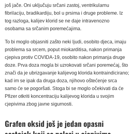
još jače. Oni uključuju srčani zastoj, ventrikularnu
fibrilaciju, bradikardiju, bol u prsima i druge probleme. Iz
tog razloga, kalijev klorid se ne daje intravenozno
osobama sa srčanim poremećajima.
To bi moglo objasniti zašto neki ljudi, osobito djeca, imaju
problema sa srcem, poput miokarditisa, nakon primanja
cjepiva protiv COVIDA-19, osobito nakon primanja druge
doze. Prva doza mogla bi uzrokovati srčani poremećaj, što
znači da je ubrizgavanje kalijevog klorida kontraindicirano;
kad im se ipak da druga doza, njihovo oštećenje srca
samo će se pogoršati. Stoga bi se moglo očekivati da će
Pfizer otkriti koncentraciju kalijevog klorida u svojim
cjepivima zbog javne sigurnosti.
Grafen oksid još je jedan opasni
sastojak koji se nalazi u cjepivima