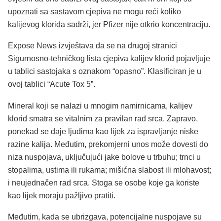
upoznati sa sastavom cjepiva ne mogu reći koliko
kalijevog klorida sadrži, jer Pfizer nije otkrio koncentraciju.
Expose News izvještava da se na drugoj stranici
Sigurnosno-tehničkog lista cjepiva kalijev klorid pojavljuje
u tablici sastojaka s oznakom “opasno”. Klasificiran je u
ovoj tablici “Acute Tox 5”.
Mineral koji se nalazi u mnogim namirnicama, kalijev
klorid smatra se vitalnim za pravilan rad srca. Zapravo,
ponekad se daje ljudima kao lijek za ispravljanje niske
razine kalija. Međutim, prekomjerni unos može dovesti do
niza nuspojava, uključujući jake bolove u trbuhu; trnci u
stopalima, ustima ili rukama; mišićna slabost ili mlohavost;
i neujednačen rad srca. Stoga se osobe koje ga koriste
kao lijek moraju pažljivo pratiti.
Međutim, kada se ubrizgava, potencijalne nuspojave su