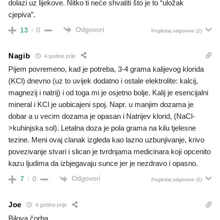
dolazi uz lijekove. Nitko ti neće shvatiti što je to “uložak
cjepiva”.
Odgovori
13
0
Pogledaj odgovore
(2)
Nagib
4 godine prije
Pijem povremeno, kad je potreba, 3-4 grama kalijevog klorida
(KCl) dnevno (uz to uvijek dodatno i ostale elektrolite: kalcij,
magnezij i natrij) i od toga mi je osjetno bolje. Kalij je esencijalni
mineral i KCl je uobicajeni spoj. Napr. u manjim dozama je
dobar a u vecim dozama je opasan i Natrijev klorid, (NaCl-
>kuhinjska sol). Letalna doza je pola grama na kilu tjelesne
tezine. Meni ovaj clanak izgleda kao lazno uzbunjivanje, krivo
povezivanje stvari i slican je tvrdnjama medicinara koji opcenito
kazu ljudima da izbjegavaju sunce jer je nezdravo i opasno.
Odgovori
7
0
Pogledaj odgovore
(2)
Joe
4 godine prije
Bilova čorba.