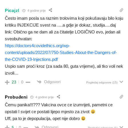
Picajzl
4 godine prije
Često imam posla sa raznim trolovima koji pokušavaju bilo koju
kritiku INJEKCIJE svest na ….a gdje je dokaz, studija….daj
link: Obično ga ne dam ali za čitatelje LOGIČNO evo, jedan ali
sveobuhvatan:
https://doctors4covidethics.org/wp-
content/uploads/2022/07/750-Studies-About-the-Dangers-of-
the-COVID-19-Injections.pdf
Uspio sam proći kroz (za sada 80, guta vrijeme), ali tko voli nek
izvoli…
Odgovori
23
0
Pogledaj odgovore
(15)
Probuđeni
4 godine prije
Čemu panika!!!??? Vakcina ovce ce izumrijeti, pametni ce
opstati I svijet ce postati lijepo mjesto za zivot
Uff, pa to je depopulacija, opet nije dobro
Odgovori
5
0
Pogledaj odgovore
(1)