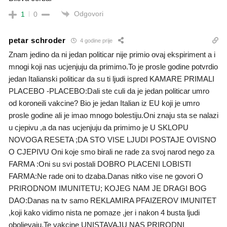
Odgovori
1
0
petar schroder
4 godine prije
Znam jedino da ni jedan politicar nije primio ovaj ekspiriment a i
mnogi koji nas ucjenjuju da primimo.To je prosle godine potvrdio
jedan Italianski politicar da su ti ljudi ispred KAMARE PRIMALI
PLACEBO -PLACEBO:Dali ste culi da je jedan politicar umro
od koroneili vakcine? Bio je jedan Italian iz EU koji je umro
prosle godine ali je imao mnogo bolestiju.Oni znaju sta se nalazi
u cjepivu ,a da nas ucjenjuju da primimo je U SKLOPU
NOVOGA RESETA ;DA STO VISE LJUDI POSTAJE OVISNO
O CJEPIVU Oni koje smo birali ne rade za svoj narod nego za
FARMA :Oni su svi postali DOBRO PLACENI LOBISTI
FARMA:Ne rade oni to dzaba.Danas nitko vise ne govori O
PRIRODNOM IMUNITETU; KOJEG NAM JE DRAGI BOG
DAO:Danas na tv samo REKLAMIRA PFAIZEROV IMUNITET
,koji kako vidimo nista ne pomaze ,jer i nakon 4 busta ljudi
oboljevaju.Te vakcine UNISTAVAJU NAS PRIRODNI