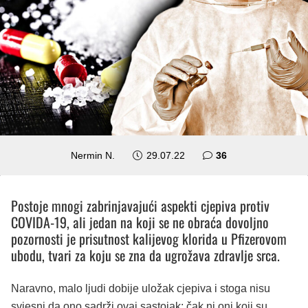
komentara
Nermin N.
29.07.22
36
Postoje mnogi zabrinjavajući aspekti cjepiva protiv
COVIDA-19, ali jedan na koji se ne obraća dovoljno
pozornosti je prisutnost kalijevog klorida u Pfizerovom
ubodu, tvari za koju se zna da ugrožava zdravlje srca.
Naravno, malo ljudi dobije uložak cjepiva i stoga nisu
svjesni da ono sadrži ovaj sastojak; čak ni oni koji su