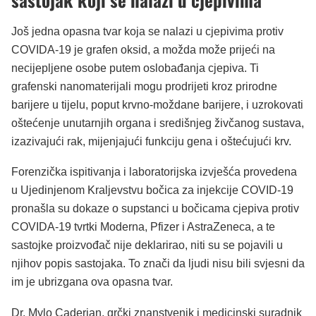
Još jedna opasna tvar koja se nalazi u cjepivima protiv
COVIDA-19 je grafen oksid, a možda može prijeći na
necijepljene osobe putem oslobađanja cjepiva. Ti
grafenski nanomaterijali mogu prodrijeti kroz prirodne
barijere u tijelu, poput krvno-moždane barijere, i uzrokovati
oštećenje unutarnjih organa i središnjeg živčanog sustava,
izazivajući rak, mijenjajući funkciju gena i oštećujući krv.
Forenzička ispitivanja i laboratorijska izvješća provedena
u Ujedinjenom Kraljevstvu bočica za injekcije COVID-19
pronašla su dokaze o supstanci u bočicama cjepiva protiv
COVIDA-19 tvrtki Moderna, Pfizer i AstraZeneca, a te
sastojke proizvođač nije deklarirao, niti su se pojavili u
njihov popis sastojaka. To znači da ljudi nisu bili svjesni da
im je ubrizgana ova opasna tvar.
Dr. Mylo Caderian, grčki znanstvenik i medicinski suradnik