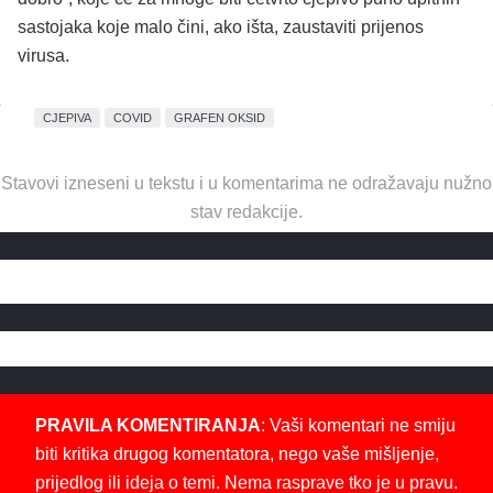
sastojaka koje malo čini, ako išta, zaustaviti prijenos
virusa.
CJEPIVA
COVID
GRAFEN OKSID
Stavovi izneseni u tekstu i u komentarima ne odražavaju nužno
stav redakcije.
PRAVILA KOMENTIRANJA
: Vaši komentari ne smiju
biti kritika drugog komentatora, nego vaše mišljenje,
prijedlog ili ideja o temi. Nema rasprave tko je u pravu.