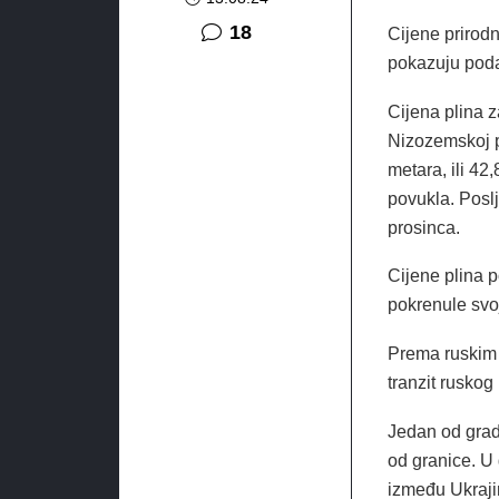
komentara
18
Cijene prirodn
pokazuju poda
Cijena plina z
Nizozemskoj p
metara, ili 42
povukla. Poslj
prosinca.
Cijene plina p
pokrenule svo
Prema ruskim 
tranzit ruskog
Jedan od grad
od granice. U 
između Ukrajin