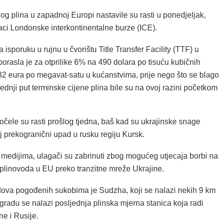
og plina u zapadnoj Europi nastavile su rasti u ponedjeljak,
ci Londonske interkontinentalne burze (ICE).
a isporuku u rujnu u čvorištu Title Transfer Facility (TTF) u
orasla je za otprilike 6% na 490 dolara po tisuću kubičnih
,82 eura po megavat-satu u kućanstvima, prije nego što se blago
ednji put terminske cijene plina bile su na ovoj razini početkom
očele su rasti prošlog tjedna, baš kad su ukrajinske snage
j prekogranični upad u rusku regiju Kursk.
medijima, ulagači su zabrinuti zbog mogućeg utjecaja borbi na
 plinovoda u EU preko tranzitne mreže Ukrajine.
ova pogođenih sukobima je Sudzha, koji se nalazi nekih 9 km
gradu se nalazi posljednja plinska mjerna stanica koja radi
e i Rusije.