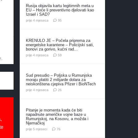
Rusija objavila kartu legitimnih meta u
EU – Hoće li preventivno djelovati kao
Izrael i SAD?
komentara
prije 4 mjeseca
95
KRENULO JE – Počela priprema za
energetske karantene – Policijski sati,
bonovi za gorivo, kućni rad…
komentara
prije 4 mjeseca
59
e.
Sud presudio – Poljska u Rumunjska
moraju platiti 2 milijarde dolara za
neiskorištena cjepiva Pfizer i BioNTech
komentara
prije 4 mjeseca
26
Pitanje je momenta kada će biti
napadnute američke vojne baze u
,
Rumunjskoj, na Kosovu, a možda i
Njemačkoj
te
komentara
prije 5 mjeseci
76