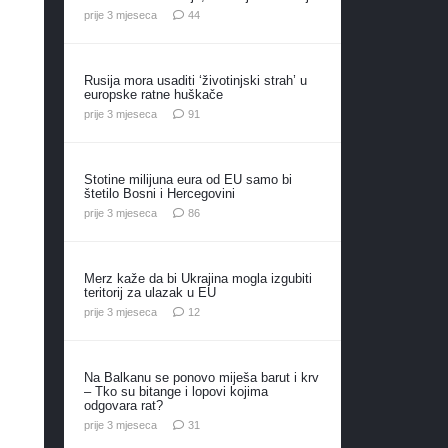
komentara
prije 3 mjeseca
44
Rusija mora usaditi ‘životinjski strah’ u
europske ratne huškače
komentar
prije 3 mjeseca
91
Stotine milijuna eura od EU samo bi
štetilo Bosni i Hercegovini
komentara
prije 3 mjeseca
86
Merz kaže da bi Ukrajina mogla izgubiti
teritorij za ulazak u EU
komentara
prije 3 mjeseca
12
Na Balkanu se ponovo miješa barut i krv
– Tko su bitange i lopovi kojima
odgovara rat?
komentar
prije 3 mjeseca
31