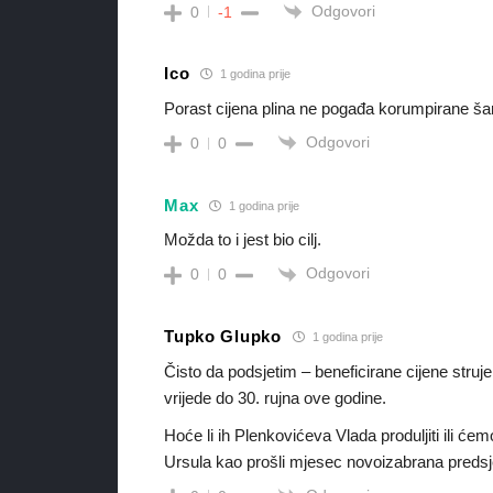
Odgovori
0
-1
Ico
1 godina prije
Porast cijena plina ne pogađa korumpirane šar
Odgovori
0
0
Max
1 godina prije
Možda to i jest bio cilj.
Odgovori
0
0
Tupko Glupko
1 godina prije
Čisto da podsjetim – beneficirane cijene stru
vrijede do 30. rujna ove godine.
Hoće li ih Plenkovićeva Vlada produljiti ili ćem
Ursula kao prošli mjesec novoizabrana predsje