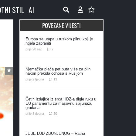
OTNI STIL
AI
POVEZANE VIJESTI
Europa se utapa u ruskom plinu koji je
htjela zabraniti
komentara
prije 20 sati
7
Njemačka plaća pet puta više za plin
nakon prekida odnosa s Rusijom
komentara
prije 2 tjedna
13
Četiri izdajice iz srca HDZ-a digle ruku u
EU parlamentu za masovnu špijunažu
građana
komentara
prije 3 tjedna
30
JEBE LUD ZBUNJENOG – Ratna