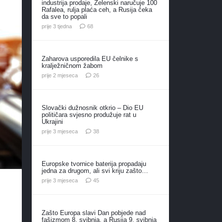
industrija prodaje, Zelenski naručuje 100
Rafalea, rulja plaća ceh, a Rusija čeka
da sve to popali
komentara
prije 3 tjedna
68
Zaharova usporedila EU čelnike s
kralježničnom žabom
komentara
prije 2 mjeseca
26
Slovački dužnosnik otkrio – Dio EU
političara svjesno produžuje rat u
Ukrajini
komentara
prije 3 mjeseca
38
Europske tvornice baterija propadaju
jedna za drugom, ali svi kriju zašto…
komentara
prije 3 mjeseca
45
Zašto Europa slavi Dan pobjede nad
fašizmom 8. svibnja, a Rusija 9. svibnja