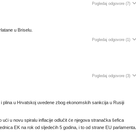
Pogledaj odgovore
(7)
latane u Briselu.
Pogledaj odgovore
(1)
Pogledaj odgovore
(3)
je i plina u Hrvatskoj uvedene zbog ekonomskih sankcija u Rusiji
o ući u novu spiralu inflacije odlučit će njegova stranačka šefica
dnica EK na rok od sljedećih 5 godina, i to od strane EU parlamenta