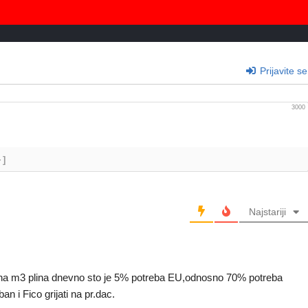
Prijavite se
3000
+]
Najstariji
iona m3 plina dnevno sto je 5% potreba EU,odnosno 70% potreba
n i Fico grijati na pr.dac.