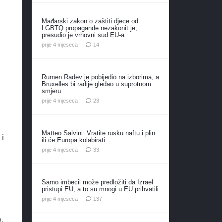
Mađarski zakon o zaštiti djece od
LGBTQ propagande nezakonit je,
presudio je vrhovni sud EU-a
komentara
prije 4 mjeseca
14
Rumen Radev je pobijedio na izborima, a
Bruxelles bi radije gledao u suprotnom
smjeru
komentara
prije 4 mjeseca
23
Matteo Salvini: Vratite rusku naftu i plin
 i
ili će Europa kolabirati
komentara
prije 4 mjeseca
33
Samo imbecil može predložiti da Izrael
pristupi EU, a to su mnogi u EU prihvatili
komentara
prije 4 mjeseca
137
,