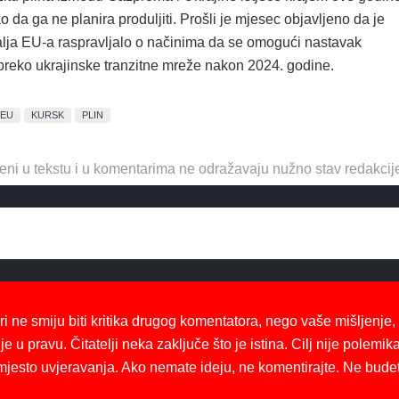
ao da ga ne planira produljiti. Prošli je mjesec objavljeno da je
lja EU-a raspravljalo o načinima da se omogući nastavak
 preko ukrajinske tranzitne mreže nakon 2024. godine.
EU
KURSK
PLIN
eni u tekstu i u komentarima ne odražavaju nužno stav redakcij
ri ne smiju biti kritika drugog komentatora, nego vaše mišljenje,
je u pravu. Čitatelji neka zaključe što je istina. Cilj nije polemika
mjesto uvjeravanja. Ako nemate ideju, ne komentirajte. Ne bude