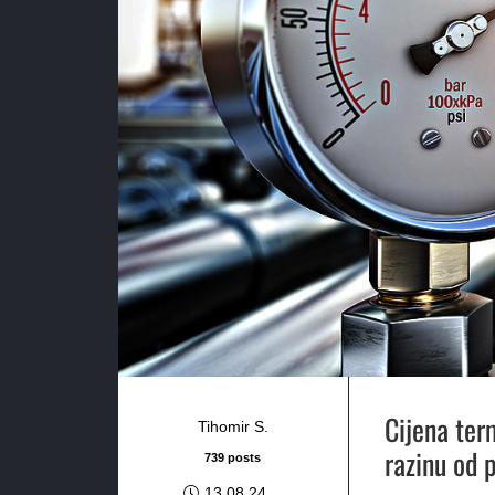
Cijena ter
Tihomir S.
razinu od 
739 posts
13.08.24