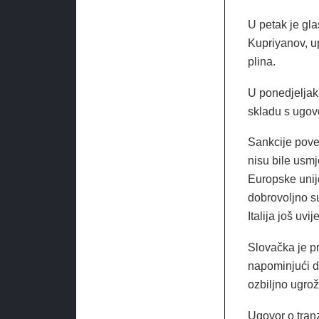
U petak je gl
Kupriyanov, u
plina.
U ponedjeljak 
skladu s ugov
Sankcije pove
nisu bile usm
Europske unij
dobrovoljno su
Italija još uvi
Slovačka je pr
napominjući d
ozbiljno ugro
Ugovor o tran