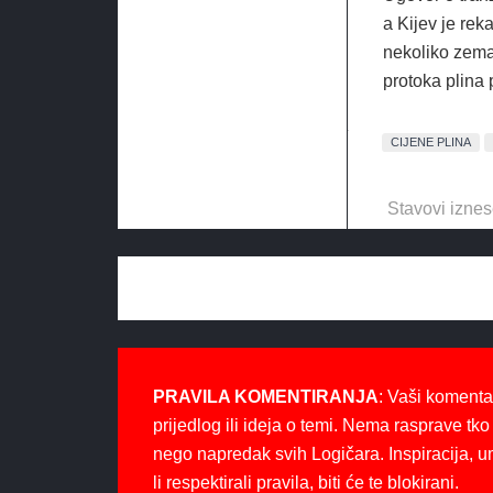
a Kijev je rek
nekoliko zema
protoka plina
CIJENE PLINA
Stavovi iznes
PRAVILA KOMENTIRANJA
: Vaši komenta
prijedlog ili ideja o temi. Nema rasprave tko 
nego napredak svih Logičara. Inspiracija, u
li respektirali pravila, biti će te blokirani.