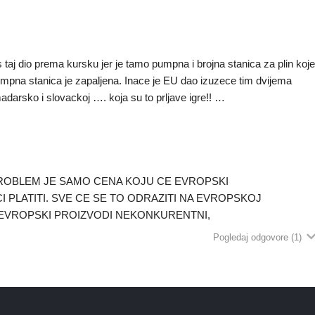
taj dio prema kursku jer je tamo pumpna i brojna stanica za plin koj
umpna stanica je zapaljena. Inace je EU dao izuzece tim dvijema
adarsko i slovackoj …. koja su to prljave igre!! …
ROBLEM JE SAMO CENA KOJU CE EVROPSKI
PLATITI. SVE CE SE TO ODRAZITI NA EVROPSKOJ
 EVROPSKI PROIZVODI NEKONKURENTNI,
Pogledaj odgovore
(1)