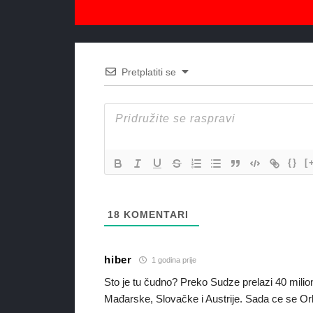
Pretplatiti se
{}
[
18
KOMENTARI
hiber
1 godina prije
Sto je tu čudno? Preko Sudze prelazi 40 mil
Mađarske, Slovačke i Austrije. Sada ce se Orba