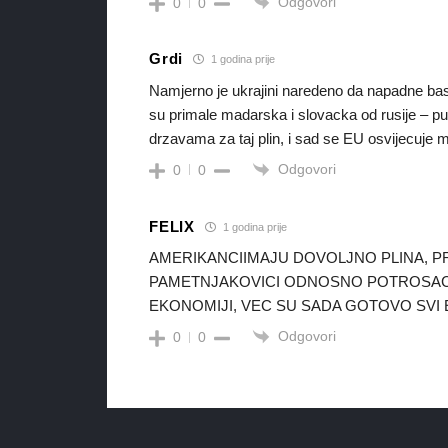
Odgovori
0
0
Grdi
1 godina prije
Namjerno je ukrajini naredeno da napadne bas 
su primale madarska i slovacka od rusije – p
drzavama za taj plin, i sad se EU osvijecuje m
Odgovori
0
0
FELIX
1 godina prije
AMERIKANCIIMAJU DOVOLJNO PLINA, P
PAMETNJAKOVICI ODNOSNO POTROSACI 
EKONOMIJI, VEC SU SADA GOTOVO SVI
Odgovori
0
0