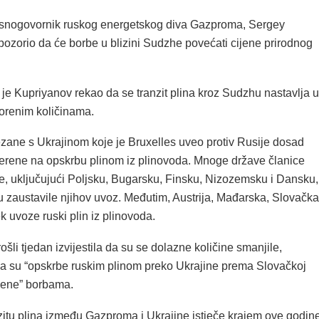
asnogovornik ruskog energetskog diva Gazproma, Sergey
pozorio da će borbe u blizini Sudzhe povećati cijene prirodnog
je Kupriyanov rekao da se tranzit plina kroz Sudzhu nastavlja u
orenim količinama.
zane s Ukrajinom koje je Bruxelles uveo protiv Rusije dosad
jerene na opskrbu plinom iz plinovoda. Mnoge države članice
e, uključujući Poljsku, Bugarsku, Finsku, Nizozemsku i Dansku,
 zaustavile njihov uvoz. Međutim, Austrija, Mađarska, Slovačka
jek uvoze ruski plin iz plinovoda.
ošli tjedan izvijestila da su se dolazne količine smanjile,
a su “opskrbe ruskim plinom preko Ukrajine prema Slovačkoj
žene” borbama.
zitu plina između Gazproma i Ukrajine istječe krajem ove godine