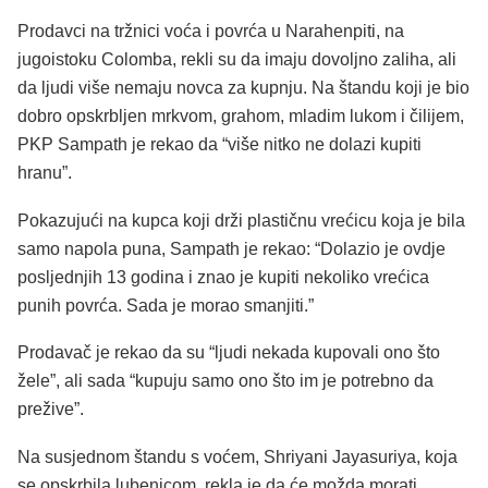
Prodavci na tržnici voća i povrća u Narahenpiti, na
jugoistoku Colomba, rekli su da imaju dovoljno zaliha, ali
da ljudi više nemaju novca za kupnju. Na štandu koji je bio
dobro opskrbljen mrkvom, grahom, mladim lukom i čilijem,
PKP Sampath je rekao da “više nitko ne dolazi kupiti
hranu”.
Pokazujući na kupca koji drži plastičnu vrećicu koja je bila
samo napola puna, Sampath je rekao: “Dolazio je ovdje
posljednjih 13 godina i znao je kupiti nekoliko vrećica
punih povrća. Sada je morao smanjiti.”
Prodavač je rekao da su “ljudi nekada kupovali ono što
žele”, ali sada “kupuju samo ono što im je potrebno da
prežive”.
Na susjednom štandu s voćem, Shriyani Jayasuriya, koja
se opskrbila lubenicom, rekla je da će možda morati