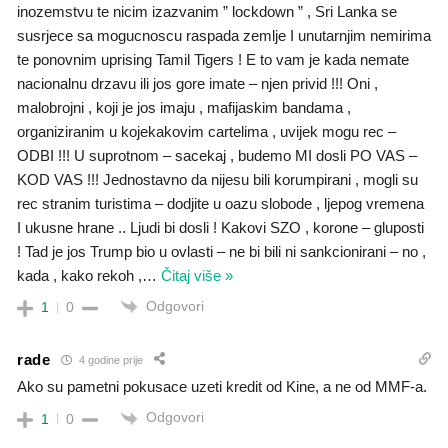
inozemstvu te nicim izazvanim ” lockdown ” , Sri Lanka se
susrjece sa mogucnoscu raspada zemlje I unutarnjim nemirima
te ponovnim uprising Tamil Tigers ! E to vam je kada nemate
nacionalnu drzavu ili jos gore imate – njen privid !!! Oni ,
malobrojni , koji je jos imaju , mafijaskim bandama ,
organiziranim u kojekakovim cartelima , uvijek mogu rec –
ODBI !!! U suprotnom – sacekaj , budemo MI dosli PO VAS –
KOD VAS !!! Jednostavno da nijesu bili korumpirani , mogli su
rec stranim turistima – dodjite u oazu slobode , ljepog vremena
I ukusne hrane .. Ljudi bi dosli ! Kakovi SZO , korone – gluposti
! Tad je jos Trump bio u ovlasti – ne bi bili ni sankcionirani – no ,
kada , kako rekoh ,
…
Čitaj više »
Odgovori
1
0
rade
4 godine prije
Ako su pametni pokusace uzeti kredit od Kine, a ne od MMF-a.
Odgovori
1
0