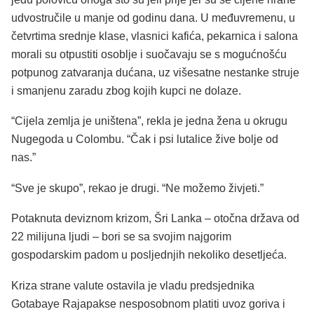
udvostručile u manje od godinu dana. U međuvremenu, u
četvrtima srednje klase, vlasnici kafića, pekarnica i salona
morali su otpustiti osoblje i suočavaju se s mogućnošću
potpunog zatvaranja dućana, uz višesatne nestanke struje
i smanjenu zaradu zbog kojih kupci ne dolaze.
“Cijela zemlja je uništena”, rekla je jedna žena u okrugu
Nugegoda u Colombu. “Čak i psi lutalice žive bolje od
nas.”
“Sve je skupo”, rekao je drugi. “Ne možemo živjeti.”
Potaknuta deviznom krizom, Šri Lanka – otočna država od
22 milijuna ljudi – bori se sa svojim najgorim
gospodarskim padom u posljednjih nekoliko desetljeća.
Kriza strane valute ostavila je vladu predsjednika
Gotabaye Rajapakse nesposobnom platiti uvoz goriva i