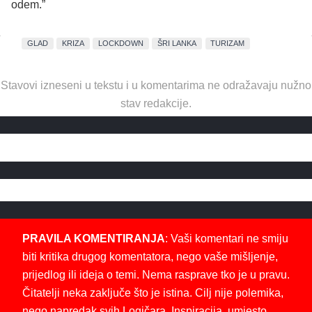
odem.”
GLAD
KRIZA
LOCKDOWN
ŠRI LANKA
TURIZAM
Stavovi izneseni u tekstu i u komentarima ne odražavaju nužno
stav redakcije.
PRAVILA KOMENTIRANJA
: Vaši komentari ne smiju
biti kritika drugog komentatora, nego vaše mišljenje,
prijedlog ili ideja o temi. Nema rasprave tko je u pravu.
Čitatelji neka zaključe što je istina. Cilj nije polemika,
nego napredak svih Logičara. Inspiracija, umjesto