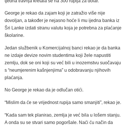
tjedna travnja kretala se na 300 rupija za dolar.
George je rekao da zajam koji je zatražio više nije
dovoljan, a također je nejasno hoće li mu ijedna banka iz
Šri Lanke izdati stranu valutu koja je potrebna za plaćanje
školarine.
Jedan službenik u Komercijalnoj banci rekao je da banka
ne izdaje devize novim studentima koji žele napustiti
zemlju, dok se oni koji su već bili u inozemstvu suočavaju
s “neumjerenim kašnjenjima” u odobravanju njihovih
plaćanja.
No George je rekao da je odlučan otići.
“Mislim da će se vrijednost rupija samo smanjiti”, rekao je.
“Kada sam tek planirao, zemlja je već bila u lošem stanju.
A onda su se stvari samo pogoršale. Naći ću način da