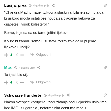
Lucija, prva
4 godine prije
“Chandra Madhumage, …kućna sluškinja, bila je zabrinuta da
bi uskoro mogla ostati bez novca za plaćanje lijekova za
dijabetes i visok kolesterol.”
Bome, izgleda da su tamo jeftini lijekovi.
Koliko bi zaradili samo u sustavu zdravstva da kupujemo
lijekove u Indiji?
Odgovori
4
0
Max
4 godine prije
To i jest bio cilj.
Odgovori
4
0
Schwarze Hunderte
4 godine prije
Nakon sveopce korupcije , zaduzivanja pod ludjackim uslovima
kod IMF , slugaranja , neformalnim centrima moci u