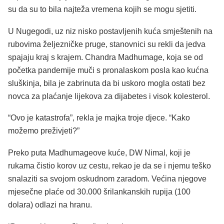
su da su to bila najteža vremena kojih se mogu sjetiti.
U Nugegodi, uz niz nisko postavljenih kuća smještenih na
rubovima željezničke pruge, stanovnici su rekli da jedva
spajaju kraj s krajem. Chandra Madhumage, koja se od
početka pandemije muči s pronalaskom posla kao kućna
sluškinja, bila je zabrinuta da bi uskoro mogla ostati bez
novca za plaćanje lijekova za dijabetes i visok kolesterol.
“Ovo je katastrofa”, rekla je majka troje djece. “Kako
možemo preživjeti?”
Preko puta Madhumageove kuće, DW Nimal, koji je
rukama čistio korov uz cestu, rekao je da se i njemu teško
snalaziti sa svojom oskudnom zaradom. Većina njegove
mjesečne plaće od 30.000 šrilankanskih rupija (100
dolara) odlazi na hranu.