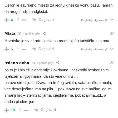
Cejlon je savršeno mjesto za jednu kinesku vojnu bazu. Taman
da mogu Indiju nadgledat.
Odgovori
4
0
Pogledaj odgovore
(1)
Mlata
4 godine prije
Hrvatska je sve karte bacila na predstojeću turističku sezonu
Odgovori
6
0
Pogledaj odgovore
(1)
łedeno doba
4 godine prije
pa to je i bio cilj plandemije i lokdauna– naškoditi beskorisnim
izjelicama i goyimima, da što više umiru …
pa ovu sirotinju u državama trećeg svijeta, satanistička kabala,
već desetljećima ima na piku, i pokušava na sve načine, da im
smanji broj– sterilizacijama, cjepljenjima, pobačajima..itd.. a
sada i plademijom
Odgovori
10
0