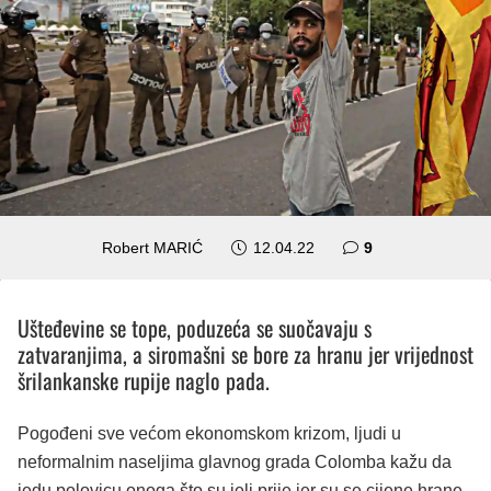
komentara
Robert MARIĆ
12.04.22
9
Ušteđevine se tope, poduzeća se suočavaju s
zatvaranjima, a siromašni se bore za hranu jer vrijednost
šrilankanske rupije naglo pada.
Pogođeni sve većom ekonomskom krizom, ljudi u
neformalnim naseljima glavnog grada Colomba kažu da
jedu polovicu onoga što su jeli prije jer su se cijene hrane