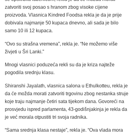
zatvoriti svoj posao s hranom zbog visoke cijene
proizvoda. Vlasnica Kindred Foodsa rekla je da je prije
dobivala najmanje 50 kupaca dnevno, ali sada je bilo
samo 10 ili 12 kupaca.
“Ovo su strašna vremena”, rekla je. “Ne možemo više
živjeti u Šri Lanki.”
Mnogi vlasnici poduzeća rekli su da je kriza najteže
pogodila srednju klasu.
Shiranshi Jayalath, vlasnica salona u Ethulkotteu, rekla je
da će možda morati zatvoriti trgovinu zbog nestanka struje
koje traju najmanje četiri sata tijekom dana. Govoreći na
prosvjedu ispred parlamenta, 43-godišnjakinja je rekla da
je već morala otpustiti tri svoja radnika.
“Sama srednja klasa nestaje”, rekla je. “Ova vlada mora