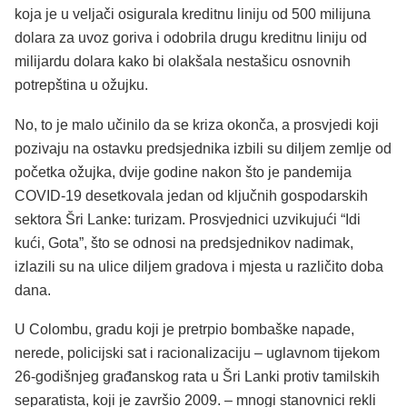
koja je u veljači osigurala kreditnu liniju od 500 milijuna
dolara za uvoz goriva i odobrila drugu kreditnu liniju od
milijardu dolara kako bi olakšala nestašicu osnovnih
potrepština u ožujku.
No, to je malo učinilo da se kriza okonča, a prosvjedi koji
pozivaju na ostavku predsjednika izbili su diljem zemlje od
početka ožujka, dvije godine nakon što je pandemija
COVID-19 desetkovala jedan od ključnih gospodarskih
sektora Šri Lanke: turizam. Prosvjednici uzvikujući “Idi
kući, Gota”, što se odnosi na predsjednikov nadimak,
izlazili su na ulice diljem gradova i mjesta u različito doba
dana.
U Colombu, gradu koji je pretrpio bombaške napade,
nerede, policijski sat i racionalizaciju – uglavnom tijekom
26-godišnjeg građanskog rata u Šri Lanki protiv tamilskih
separatista, koji je završio 2009. – mnogi stanovnici rekli