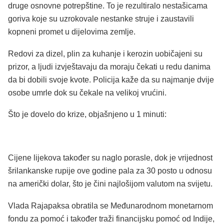
druge osnovne potrepštine. To je rezultiralo nestašicama
goriva koje su uzrokovale nestanke struje i zaustavili
kopneni promet u dijelovima zemlje.
Redovi za dizel, plin za kuhanje i kerozin uobičajeni su
prizor, a ljudi izvještavaju da moraju čekati u redu danima
da bi dobili svoje kvote. Policija kaže da su najmanje dvije
osobe umrle dok su čekale na velikoj vrućini.
Što je dovelo do krize, objašnjeno u 1 minuti:
Cijene lijekova također su naglo porasle, dok je vrijednost
šrilankanske rupije ove godine pala za 30 posto u odnosu
na američki dolar, što je čini najlošijom valutom na svijetu.
Vlada Rajapaksa obratila se Međunarodnom monetarnom
fondu za pomoć i također traži financijsku pomoć od Indije,