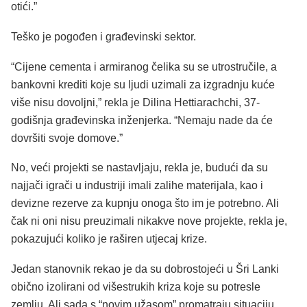
otići.”
Teško je pogođen i građevinski sektor.
“Cijene cementa i armiranog čelika su se utrostručile, a
bankovni krediti koje su ljudi uzimali za izgradnju kuće
više nisu dovoljni,” rekla je Dilina Hettiarachchi, 37-
godišnja građevinska inženjerka. “Nemaju nade da će
dovršiti svoje domove.”
No, veći projekti se nastavljaju, rekla je, budući da su
najjači igrači u industriji imali zalihe materijala, kao i
devizne rezerve za kupnju onoga što im je potrebno. Ali
čak ni oni nisu preuzimali nikakve nove projekte, rekla je,
pokazujući koliko je raširen utjecaj krize.
Jedan stanovnik rekao je da su dobrostojeći u Šri Lanki
obično izolirani od višestrukih kriza koje su potresle
zemlju. Ali sada s “novim užasom” promatraju situaciju