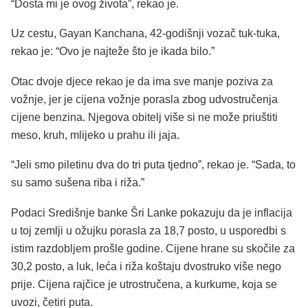
“Dosta mi je ovog života”, rekao je.
Uz cestu, Gayan Kanchana, 42-godišnji vozač tuk-tuka,
rekao je: “Ovo je najteže što je ikada bilo.”
Otac dvoje djece rekao je da ima sve manje poziva za
vožnje, jer je cijena vožnje porasla zbog udvostručenja
cijene benzina. Njegova obitelj više si ne može priuštiti
meso, kruh, mlijeko u prahu ili jaja.
“Jeli smo piletinu dva do tri puta tjedno”, rekao je. “Sada, to
su samo sušena riba i riža.”
Podaci Središnje banke Šri Lanke pokazuju da je inflacija
u toj zemlji u ožujku porasla za 18,7 posto, u usporedbi s
istim razdobljem prošle godine. Cijene hrane su skočile za
30,2 posto, a luk, leća i riža koštaju dvostruko više nego
prije. Cijena rajčice je utrostručena, a kurkume, koja se
uvozi, četiri puta.