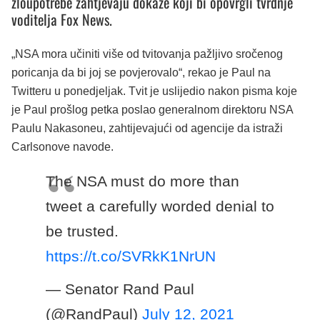
zloupotrebe zahtjevaju dokaze koji bi opovrgli tvrdnje
voditelja Fox News.
„NSA mora učiniti više od tvitovanja pažljivo sročenog
poricanja da bi joj se povjerovalo“, rekao je Paul na
Twitteru u ponedjeljak. Tvit je uslijedio nakon pisma koje
je Paul prošlog petka poslao generalnom direktoru NSA
Paulu Nakasoneu, zahtijevajući od agencije da istraži
Carlsonove navode.
The NSA must do more than
tweet a carefully worded denial to
be trusted.
https://t.co/SVRkK1NrUN
— Senator Rand Paul
(@RandPaul)
July 12, 2021