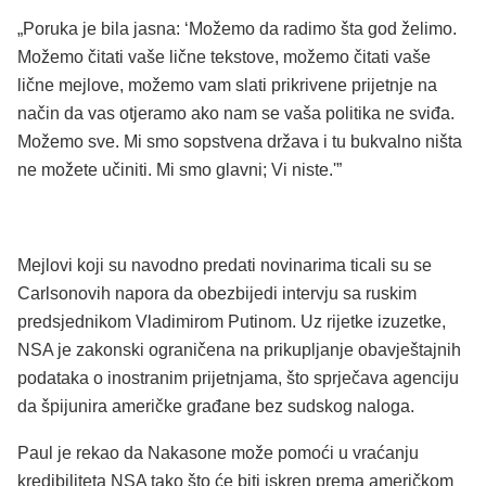
„Poruka je bila jasna: ‘Možemo da radimo šta god želimo.
Možemo čitati vaše lične tekstove, možemo čitati vaše
lične mejlove, možemo vam slati prikrivene prijetnje na
način da vas otjeramo ako nam se vaša politika ne sviđa.
Možemo sve. Mi smo sopstvena država i tu bukvalno ništa
ne možete učiniti. Mi smo glavni; Vi niste.'”
Mejlovi koji su navodno predati novinarima ticali su se
Carlsonovih napora da obezbijedi intervju sa ruskim
predsjednikom Vladimirom Putinom. Uz rijetke izuzetke,
NSA je zakonski ograničena na prikupljanje obavještajnih
podataka o inostranim prijetnjama, što sprječava agenciju
da špijunira američke građane bez sudskog naloga.
Paul je rekao da Nakasone može pomoći u vraćanju
kredibiliteta NSA tako što će biti iskren prema američkom