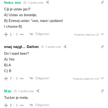
Neko ime
5 godine prije
Ciji je ustav jaci?
A) Ustav us boranije,
B) Enesej ustav: “use, nase i podase!
I choose B)
Odgovori
1
0
Pogledaj odgovore
(3)
onaj najgl... Dalton
5 godine prije
Do I want beer?
A) Yes
B) A
C) B
Odgovori
7
0
Pogledaj odgovore
(13)
Max
5 godine prije
Tucker je meta.
Odgovori
2
0