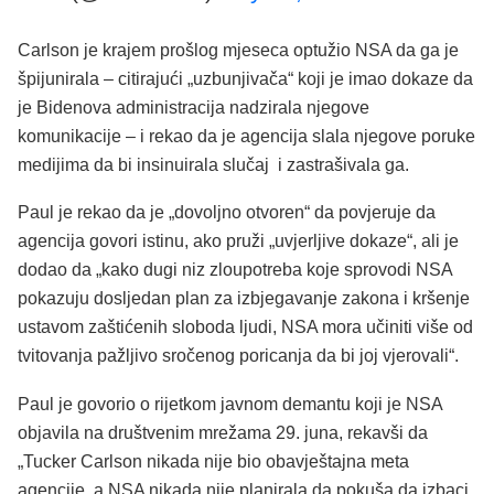
Carlson je krajem prošlog mjeseca optužio NSA da ga je
špijunirala – citirajući „uzbunjivača“ koji je imao dokaze da
je Bidenova administracija nadzirala njegove
komunikacije – i rekao da je agencija slala njegove poruke
medijima da bi insinuirala slučaj i zastrašivala ga.
Paul je rekao da je „dovoljno otvoren“ da povjeruje da
agencija govori istinu, ako pruži „uvjerljive dokaze“, ali je
dodao da „kako dugi niz zloupotreba koje sprovodi NSA
pokazuju dosljedan plan za izbjegavanje zakona i kršenje
ustavom zaštićenih sloboda ljudi, NSA mora učiniti više od
tvitovanja pažljivo sročenog poricanja da bi joj vjerovali“.
Paul je govorio o rijetkom javnom demantu koji je NSA
objavila na društvenim mrežama 29. juna, rekavši da
„Tucker Carlson nikada nije bio obavještajna meta
agencije, a NSA nikada nije planirala da pokuša da izbaci