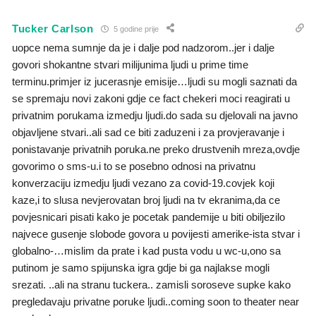
Tucker Carlson
5 godine prije
uopce nema sumnje da je i dalje pod nadzorom..jer i dalje
govori shokantne stvari milijunima ljudi u prime time
terminu.primjer iz jucerasnje emisije…ljudi su mogli saznati da
se spremaju novi zakoni gdje ce fact chekeri moci reagirati u
privatnim porukama izmedju ljudi.do sada su djelovali na javno
objavljene stvari..ali sad ce biti zaduzeni i za provjeravanje i
ponistavanje privatnih poruka.ne preko drustvenih mreza,ovdje
govorimo o sms-u.i to se posebno odnosi na privatnu
konverzaciju izmedju ljudi vezano za covid-19.covjek koji
kaze,i to slusa nevjerovatan broj ljudi na tv ekranima,da ce
povjesnicari pisati kako je pocetak pandemije u biti obiljezilo
najvece gusenje slobode govora u povijesti amerike-ista stvar i
globalno-…mislim da prate i kad pusta vodu u wc-u,ono sa
putinom je samo spijunska igra gdje bi ga najlakse mogli
srezati. ..ali na stranu tuckera.. zamisli soroseve supke kako
pregledavaju privatne poruke ljudi..coming soon to theater near