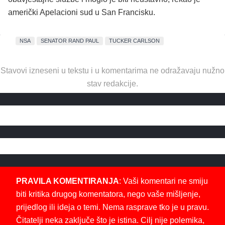
američki Apelacioni sud u San Francisku.
NSA
SENATOR RAND PAUL
TUCKER CARLSON
Stavovi izneseni u tekstu i u komentarima ne odražavaju nužno
stav redakcije.
PRAVILA KOMENTIRANJA
: Vaši komentari ne smiju
biti kritika drugog komentatora, nego vaše mišljenje,
prijedlog ili ideja o temi. Nema rasprave tko je u pravu.
Čitatelji neka zaključe što je istina. Cilj nije polemika,