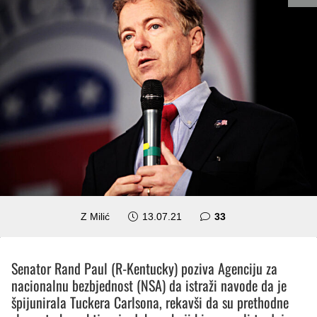
komentara
Z Milić
13.07.21
33
Senator Rand Paul (R-Kentucky) poziva Agenciju za
nacionalnu bezbjednost (NSA) da istraži navode da je
špijunirala Tuckera Carlsona, rekavši da su prethodne