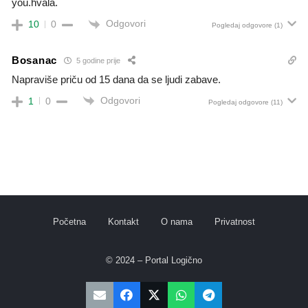
you.hvala.
Odgovori
10
0
Pogledaj odgovore
(1)
Bosanac
5 godine prije
Napraviše priču od 15 dana da se ljudi zabave.
Odgovori
1
0
Pogledaj odgovore
(11)
Početna
Kontakt
O nama
Privatnost
© 2024 – Portal Logično