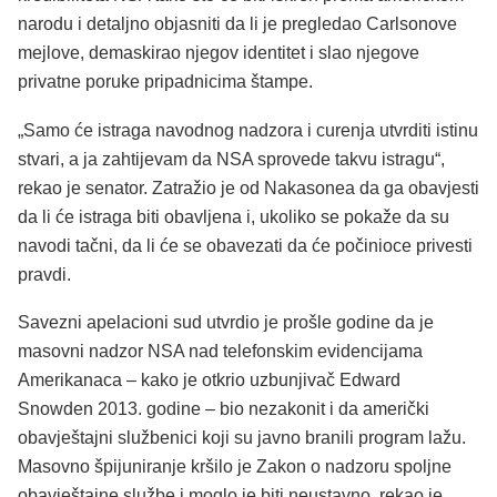
narodu i detaljno objasniti da li je pregledao Carlsonove
mejlove, demaskirao njegov identitet i slao njegove
privatne poruke pripadnicima štampe.
„Samo će istraga navodnog nadzora i curenja utvrditi istinu
stvari, a ja zahtijevam da NSA sprovede takvu istragu“,
rekao je senator. Zatražio je od Nakasonea da ga obavjesti
da li će istraga biti obavljena i, ukoliko se pokaže da su
navodi tačni, da li će se obavezati da će počinioce privesti
pravdi.
Savezni apelacioni sud utvrdio je prošle godine da je
masovni nadzor NSA nad telefonskim evidencijama
Amerikanaca – kako je otkrio uzbunjivač Edward
Snowden 2013. godine – bio nezakonit i da američki
obavještajni službenici koji su javno branili program lažu.
Masovno špijuniranje kršilo je Zakon o nadzoru spoljne
obavještajne službe i moglo je biti neustavno, rekao je