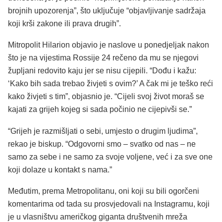
brojnih upozorenja”, što uključuje “objavljivanje sadržaja
koji krši zakone ili prava drugih”.
Mitropolit Hilarion objavio je naslove u ponedjeljak nakon
što je na vijestima Rossije 24 rečeno da mu se njegovi
župljani redovito kaju jer se nisu cijepili. “Dođu i kažu:
‘Kako bih sada trebao živjeti s ovim?’ A čak mi je teško reći
kako živjeti s tim”, objasnio je. “Cijeli svoj život moraš se
kajati za grijeh kojeg si sada počinio ne cijepivši se.”
“Grijeh je razmišljati o sebi, umjesto o drugim ljudima”,
rekao je biskup. “Odgovorni smo – svatko od nas – ne
samo za sebe i ne samo za svoje voljene, već i za sve one
koji dolaze u kontakt s nama.”
Međutim, prema Metropolitanu, oni koji su bili ogorčeni
komentarima od tada su prosvjedovali na Instagramu, koji
je u vlasništvu američkog giganta društvenih mreža