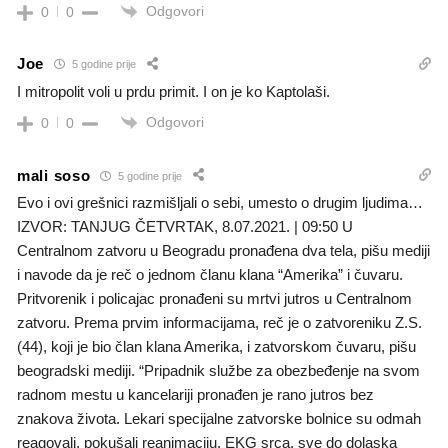
Odgovori
0
0
Joe
5 godine prije
I mitropolit voli u prdu primit. I on je ko Kaptolaši.
Odgovori
0
0
mali soso
5 godine prije
Evo i ovi grešnici razmišljali o sebi, umesto o drugim ljudima…
IZVOR: TANJUG ČETVRTAK, 8.07.2021. | 09:50 U
Centralnom zatvoru u Beogradu pronađena dva tela, pišu mediji
i navode da je reč o jednom članu klana “Amerika” i čuvaru.
Pritvorenik i policajac pronađeni su mrtvi jutros u Centralnom
zatvoru. Prema prvim informacijama, reč je o zatvoreniku Z.S.
(44), koji je bio član klana Amerika, i zatvorskom čuvaru, pišu
beogradski mediji. “Pripadnik službe za obezbeđenje na svom
radnom mestu u kancelariji pronađen je rano jutros bez
znakova života. Lekari specijalne zatvorske bolnice su odmah
reagovali, pokušali reanimaciju, EKG srca, sve do dolaska