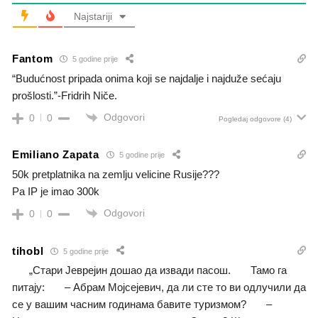
Najstariji
Fantom
5 godine prije
“Budućnost pripada onima koji se najdalje i najduže sećaju
prošlosti.”-Fridrih Niče.
Odgovori
0
0
Pogledaj odgovore
(4)
Emiliano Zapata
5 godine prije
50k pretplatnika na zemlju velicine Rusije???
Pa IP je imao 300k
Odgovori
0
0
tihobl
5 godine prije
„Стари Јеврејин дошао да извади пасош. Тамо га
питају: – Абрам Мојсејевич, да ли сте то ви одлучили да
се у вашим часним годинама бавите туризмом? –