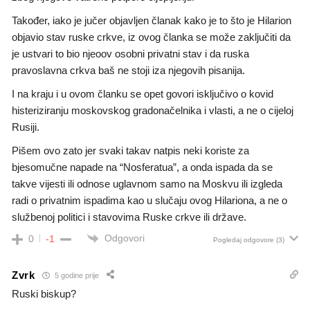
Također, iako je jučer objavljen članak kako je to što je Hilarion
objavio stav ruske crkve, iz ovog članka se može zaključiti da
je ustvari to bio njeoov osobni privatni stav i da ruska
pravoslavna crkva baš ne stoji iza njegovih pisanija.
I na kraju i u ovom članku se opet govori isključivo o kovid
histeriziranju moskovskog gradonačelnika i vlasti, a ne o cijeloj
Rusiji.
Pišem ovo zato jer svaki takav natpis neki koriste za
bjesomučne napade na “Nosferatua”, a onda ispada da se
takve vijesti ili odnose uglavnom samo na Moskvu ili izgleda
radi o privatnim ispadima kao u slučaju ovog Hilariona, a ne o
službenoj politici i stavovima Ruske crkve ili države.
Odgovori
0
-1
Pogledaj odgovore
(3)
Zvrk
5 godine prije
Ruski biskup?