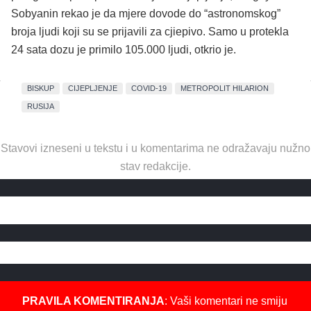
Sobyanin rekao je da mjere dovode do “astronomskog”
broja ljudi koji su se prijavili za cjiepivo. Samo u protekla
24 sata dozu je primilo 105.000 ljudi, otkrio je.
BISKUP
CIJEPLJENJE
COVID-19
METROPOLIT HILARION
RUSIJA
Stavovi izneseni u tekstu i u komentarima ne odražavaju nužno
stav redakcije.
PRAVILA KOMENTIRANJA
: Vaši komentari ne smiju