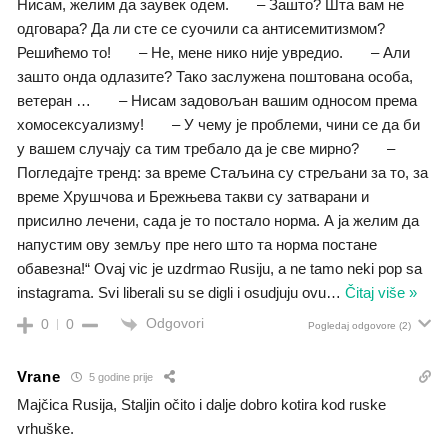
Нисам, желим да заувек одем. – Зашто? Шта вам не
одговара? Да ли сте се суочили са антисемитизмом?
Решићемо то! – Не, мене нико није увредио. – Али
зашто онда одлазите? Тако заслужена поштована особа,
ветеран … – Нисам задовољан вашим односом према
хомосексуализму! – У чему је проблеми, чини се да би
у вашем случају са тим требало да је све мирно? –
Погледајте тренд: за време Стаљина су стрељани за то, за
време Хрушчова и Брежњева такви су затварани и
присилно лечени, сада је то постало норма. А ја желим да
напустим ову земљу пре него што та норма постане
обавезна!“ Ovaj vic je uzdrmao Rusiju, a ne tamo neki pop sa
instagrama. Svi liberali su se digli i osudjuju ovu
…
Čitaj više »
Odgovori
0
0
Pogledaj odgovore
(2)
Vrane
5 godine prije
Majčica Rusija, Staljin očito i dalje dobro kotira kod ruske
vrhuške.