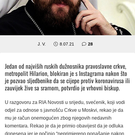
komentara
J. V.
8.07.21
28
Jedan od najviših ruskih dužnosnika pravoslavne crkve,
metropolit Hilarion, blokiran je s Instagrama nakon što
je pozvao sljedbenike da se cijepe protiv koronavirusa ili
zauvijek žive sa sramom, potvrdio je vrhovni biskup.
U razgovoru za RIA Novosti u srijedu, svećenik, koji vodi
odjel za odnose s javnošću Crkve u Moskvi, rekao je da
mu je račun onemogućen zbog njegovih nedavnih
komentara. Rekao je da je primio obavijest da je odluka
donesena jer je počinio “neprimjereno ponašanje nakon