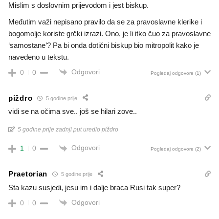
Mislim s doslovnim prijevodom i jest biskup.
Međutim važi nepisano pravilo da se za pravoslavne klerike i
bogomolje koriste grčki izrazi. Ono, je li itko čuo za pravoslavne
‘samostane’? Pa bi onda dotični biskup bio mitropolit kako je
navedeno u tekstu.
Odgovori
0
0
Pogledaj odgovore
(1)
piždro
5 godine prije
vidi se na očima sve.. još se hilari zove..
5 godine prije zadnji put uredio piždro
Odgovori
1
0
Pogledaj odgovore
(2)
Praetorian
5 godine prije
Sta kazu susjedi, jesu im i dalje braca Rusi tak super?
Odgovori
0
0