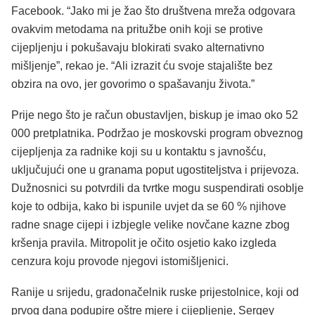
Facebook. “Jako mi je žao što društvena mreža odgovara
ovakvim metodama na pritužbe onih koji se protive
cijepljenju i pokušavaju blokirati svako alternativno
mišljenje”, rekao je. “Ali izrazit ću svoje stajalište bez
obzira na ovo, jer govorimo o spašavanju života.”
Prije nego što je račun obustavljen, biskup je imao oko 52
000 pretplatnika. Podržao je moskovski program obveznog
cijepljenja za radnike koji su u kontaktu s javnošću,
uključujući one u granama poput ugostiteljstva i prijevoza.
Dužnosnici su potvrdili da tvrtke mogu suspendirati osoblje
koje to odbija, kako bi ispunile uvjet da se 60 % njihove
radne snage cijepi i izbjegle velike novčane kazne zbog
kršenja pravila. Mitropolit je očito osjetio kako izgleda
cenzura koju provode njegovi istomišljenici.
Ranije u srijedu, gradonačelnik ruske prijestolnice, koji od
prvog dana podupire oštre mjere i cijepljenje, Sergey