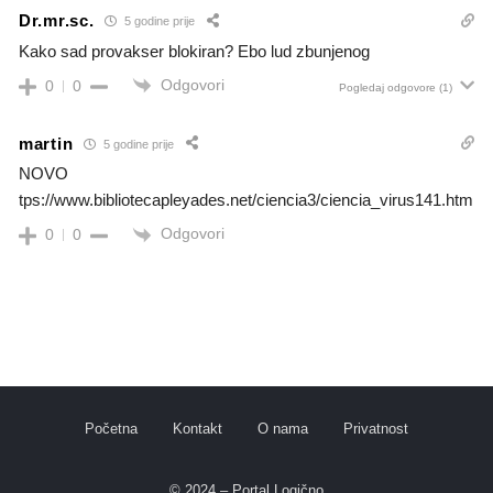
Dr.mr.sc.
5 godine prije
Kako sad provakser blokiran? Ebo lud zbunjenog
Odgovori
0
0
Pogledaj odgovore
(1)
martin
5 godine prije
NOVO
tps://www.bibliotecapleyades.net/ciencia3/ciencia_virus141.htm
Odgovori
0
0
Početna
Kontakt
O nama
Privatnost
© 2024 – Portal Logično