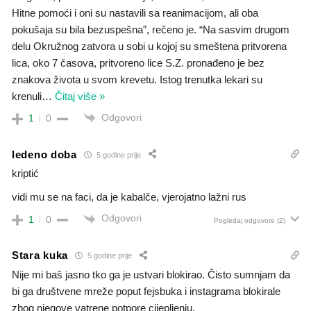
Hitne pomoći i oni su nastavili sa reanimacijom, ali oba
pokušaja su bila bezuspešna”, rečeno je. “Na sasvim drugom
delu Okružnog zatvora u sobi u kojoj su smeštena pritvorena
lica, oko 7 časova, pritvoreno lice S.Z. pronađeno je bez
znakova života u svom krevetu. Istog trenutka lekari su
krenuli
…
Čitaj više »
Odgovori
1
0
ledeno doba
5 godine prije
kriptić
vidi mu se na faci, da je kabalče, vjerojatno lažni rus
Odgovori
1
0
Pogledaj odgovore
(2)
Stara kuka
5 godine prije
Nije mi baš jasno tko ga je ustvari blokirao. Čisto sumnjam da
bi ga društvene mreže poput fejsbuka i instagrama blokirale
zbog njegove vatrene potpore cijepljenju.