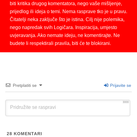
biti kritika drugog komentatora, nego vaše mišljenje,
prijedlog ili ideja o temi. Nema rasprave tko je u pravu.
Čitatelji neka zaključe što je istina. Cilj nije polemika,
nego napredak svih Logičara. Inspiracija, umjesto
uvjeravanja. Ako nemate ideju, ne komentirajte. Ne
budete li respektirali pravila, biti će te blokirani.
Pretplatiti se
Prijavite se
3000
28
KOMENTARI