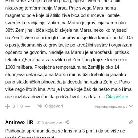
Elon Musk ako je to rekao priča gluposti. Nema i neće biti
nikakvog teraformiranja Marsa. Prije svega Mars nema
magnetno pole koje bi štitilo živa bića od sunčeve i ostale
svemirske radijacije. Zatim, na Marsu je gravitcija samo oko
38% Zemljine i bića koja bi živjela na Marsu nekoliko mjeseci
na Zemlji više ne bi mogli ni uspravno sjediti a kamoli hodati. Da
o posljedicama niske gravitacije po krvožilni sustav i organizam
općenito ne govorim. Nadalje na Marsu je atmosferski pritisak
tek oko 7,5 milibara za razliku od Zemljinog koji se kreće oko
1000 milibara, Prosječna temperatura na Zemlji je oko 14
stupnjeva celziusa, a na Marsu minus 63 i trebalo bi jaaaako
puno stakleničkih plinova da ju dovedu na razinu Zemlje. Puno
više nego što ih ima. A tu je i voda koje čak da nešto malo i ima
nije ni izbliza dovoljno da podrži život. I na kraju
…
Čitaj više »
Odgovori
0
0
Pogledaj odgovore
(7)
Antinwo HR
5 godine prije
Psihopata spreman da ga se lansira u 3 p.m. i da se više ne