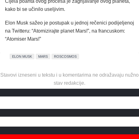
Cijela poanta ovog procesa je zagrijavanje ovog planeta,
kako bi se učinilo useljivim.
Elon Musk sažeo je postupak u jednoj rečenici podijeljenoj
na Twitteru: “Atomizirajte planet Mars!”, na francuskom:
“Atomiser Mars!”
ELON MUSK
MARS
ROSCOSMOS
Stavovi izneseni u tekstu i u komentarima ne odražavaju nužno
stav redakcije.