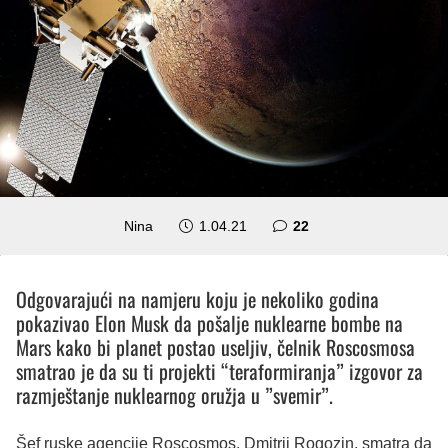
komentara
Nina
1.04.21
22
Odgovarajući na namjeru koju je nekoliko godina
pokazivao Elon Musk da pošalje nuklearne bombe na
Mars kako bi planet postao useljiv, čelnik Roscosmosa
smatrao je da su ti projekti “teraformiranja” izgovor za
razmještanje nuklearnog oružja u ”svemir”.
Šef ruske agencije Roscosmos, Dmitrij Rogozin, smatra da