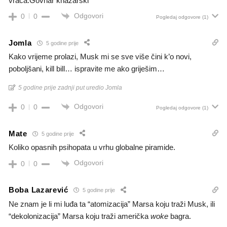
vraća.Govnar khazarski
Odgovori
0
0
Pogledaj odgovore
(1)
Jomla
5 godine prije
Kako vrijeme prolazi, Musk mi se sve više čini k’o novi,
poboljšani, kill bill… ispravite me ako griješim…
5 godine prije zadnji put uredio Jomla
Odgovori
0
0
Pogledaj odgovore
(1)
Mate
5 godine prije
Koliko opasnih psihopata u vrhu globalne piramide.
Odgovori
0
0
Boba Lazarević
5 godine prije
Ne znam je li mi luđa ta “atomizacija” Marsa koju traži Musk, ili
“dekolonizacija” Marsa koju traži američka
woke
bagra.