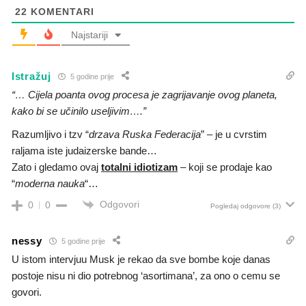
22
KOMENTARI
Najstariji
Istražuj
5 godine prije
“… Cijela poanta ovog procesa je zagrijavanje ovog planeta,
kako bi se učinilo useljivim….”
Razumljivo i tzv “
drzava Ruska Federacija
” – je u cvrstim
raljama iste judaizerske bande…
Zato i gledamo ovaj
totalni idiotizam
– koji se prodaje kao
“
moderna nauka
“…
Odgovori
0
0
Pogledaj odgovore
(3)
nessy
5 godine prije
U istom intervjuu Musk je rekao da sve bombe koje danas
postoje nisu ni dio potrebnog ‘asortimana’, za ono o cemu se
govori.