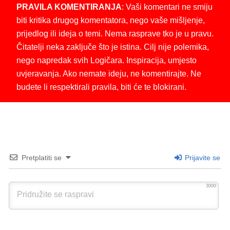
PRAVILA KOMENTIRANJA
: Vaši komentari ne smiju
biti kritika drugog komentatora, nego vaše mišljenje,
prijedlog ili ideja o temi. Nema rasprave tko je u pravu.
Čitatelji neka zaključe što je istina. Cilj nije polemika,
nego napredak svih Logičara. Inspiracija, umjesto
uvjeravanja. Ako nemate ideju, ne komentirajte. Ne
budete li respektirali pravila, biti će te blokirani.
Pretplatiti se
Prijavite se
3000