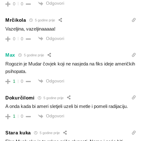
Odgovori
0
0
Mrčikola
5 godine prije
Vazeljina, vazeljinaaaaa!
Odgovori
0
0
Max
5 godine prije
Rogozin je Mudar čovjek koji ne nasjeda na fiks ideje američkih
psihopata.
Odgovori
1
0
Dokurčilomi
5 godine prije
A onda kada bi ameri sletjeli uzeli bi metle i pomeli radijaciju.
Odgovori
1
0
Stara kuka
5 godine prije