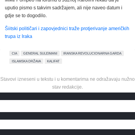
uputio pismo s takvim sadržajem, ali nije naveo datum i
gdje se to dogodilo.
Šiitski političari i zapovjednici traže protjerivanje američkih
trupa iz Iraka
CIA
GENERAL SULEIMANI
IRANSKA REVOLUCIONARNA GARDA
ISLAMSKA DRŽAVA
KALIFAT
Stavovi izneseni u tekstu i u komentarima ne odražavaju nužno
stav redakcije.