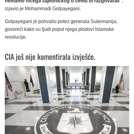
nemamo ničega zajedničkog o čemu bi razgovarali”
,
izjavio je Mohammadi Golpayegani.
Golpayegani je pohvalio potez generala Suleimanija,
govoreći kako su ljudi poput njega plodovi Islamske
revolucije.
CIA još nije komentirala izvješće.