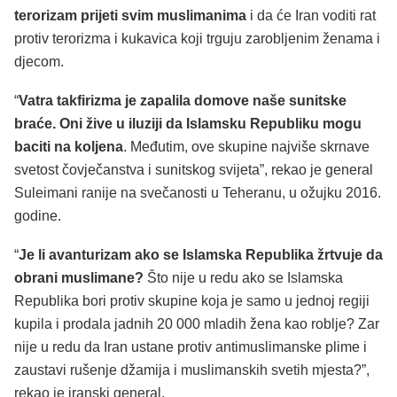
terorizam prijeti svim muslimanima
i da će Iran voditi rat
protiv terorizma i kukavica koji trguju zarobljenim ženama i
djecom.
“
Vatra takfirizma je zapalila domove naše sunitske
braće.
Oni žive u iluziji da Islamsku Republiku mogu
baciti na koljena
. Međutim, ove skupine najviše skrnave
svetost čovječanstva i sunitskog svijeta”, rekao je general
Suleimani ranije na svečanosti u Teheranu, u ožujku 2016.
godine.
“
Je li avanturizam ako se Islamska Republika žrtvuje da
obrani muslimane?
Što nije u redu ako se Islamska
Republika bori protiv skupine koja je samo u jednoj regiji
kupila i prodala jadnih 20 000 mladih žena kao roblje? Zar
nije u redu da Iran ustane protiv antimuslimanske plime i
zaustavi rušenje džamija i muslimanskih svetih mjesta?”,
rekao je iranski general.