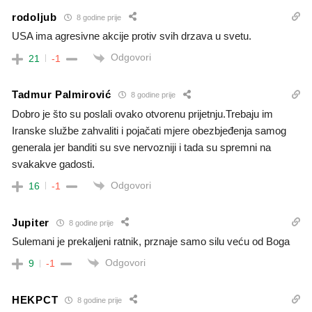
rodoljub
8 godine prije
USA ima agresivne akcije protiv svih drzava u svetu.
Odgovori
21
-1
Tadmur Palmirović
8 godine prije
Dobro je što su poslali ovako otvorenu prijetnju.Trebaju im
Iranske službe zahvaliti i pojačati mjere obezbjeđenja samog
generala jer banditi su sve nervozniji i tada su spremni na
svakakve gadosti.
Odgovori
16
-1
Jupiter
8 godine prije
Sulemani je prekaljeni ratnik, prznaje samo silu veću od Boga
Odgovori
9
-1
HEKPCT
8 godine prije