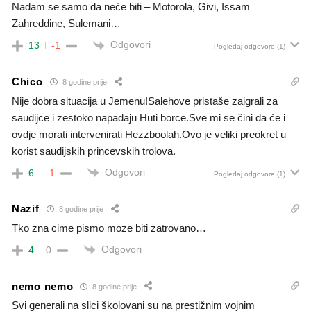
Nadam se samo da neće biti – Motorola, Givi, Issam
Zahreddine, Sulemani…
Odgovori
13
-1
Pogledaj odgovore
(1)
Chico
8 godine prije
Nije dobra situacija u Jemenu!Salehove pristaše zaigrali za
saudijce i zestoko napadaju Huti borce.Sve mi se čini da će i
ovdje morati intervenirati Hezzboolah.Ovo je veliki preokret u
korist saudijskih princevskih trolova.
Odgovori
6
-1
Pogledaj odgovore
(1)
Nazif
8 godine prije
Tko zna cime pismo moze biti zatrovano…
Odgovori
4
0
nemo nemo
8 godine prije
Svi generali na slici školovani su na prestižnim vojnim