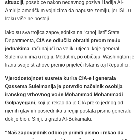
situaciji
, posebice nakon nedavnog poziva Hadija Al-
Amirija američkim vojnicima da napuste zemlju, jer ISIL u
Iraku više ne postoji.
Iako su sva trojica zapovjednika na “crnoj listi” State
Departmenta,
CIA se odlučila obratiti prvom među
jednakima
, računajući na veliki utjecaj koje general
Suleimani ima u regiji. Međutim, po običaju, Washington je
Iranu svoje strahove prenio prijeteći Islamskoj Republici.
Vjerodostojnost susreta kurira CIA-e i generala
Qassema Suleimanija je potvrdio načelnik osoblja
iranskog vrhovnog vođe Mohammad Mohammadi
Golpayegani,
koji je rekao da je CIA preko jednog od
njenih glavnih posrednika u regiji poslala pismo generalu
dok je bio u Siriji, u gradu Al-Bukamalu.
“Naš zapovjednik odbio je primiti pismo i rekao da