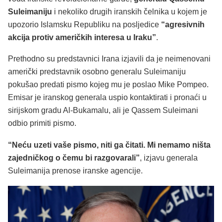
Suleimaniju
i nekoliko drugih iranskih čelnika u kojem je
upozorio Islamsku Republiku na posljedice
“agresivnih
akcija protiv američkih interesa u Iraku”
.
Prethodno su predstavnici Irana izjavili da je neimenovani
američki predstavnik osobno generalu Suleimaniju
pokušao predati pismo kojeg mu je poslao Mike Pompeo.
Emisar je iranskog generala uspio kontaktirati i pronaći u
sirijskom gradu Al-Bukamalu, ali je Qassem Suleimani
odbio primiti pismo.
“Neću uzeti vaše pismo, niti ga čitati. Mi nemamo ništa
zajedničkog o čemu bi razgovarali”
, izjavu generala
Suleimanija prenose iranske agencije.