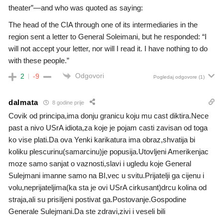
theater”—and who was quoted as saying:
The head of the CIA through one of its intermediaries in the
region sent a letter to General Soleimani, but he responded: “I
will not accept your letter, nor will I read it. I have nothing to do
with these people.”
Odgovori
2
-9
Pogledaj odgovore
(1)
dalmata
8 godine prije
Covik od principa,ima donju granicu koju mu cast diktira.Nece
past a nivo USrA idiota,za koje je pojam casti zavisan od toga
ko vise plati.Da ova Yenki karikatura ima obraz,shvatija bi
koliku plescurinu(samarcinu)je popusija.Utovljeni Amerikenjac
moze samo sanjat o vaznosti,slavi i ugledu koje General
Sulejmani imanne samo na BI,vec u svitu.Prijatelji ga cijenu i
volu,neprijateljima(ka sta je ovi USrA cirkusant)drcu kolina od
straja,ali su prisiljeni postivat ga.Postovanje.Gospodine
Generale Sulejmani.Da ste zdravi,zivi i veseli bili