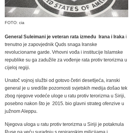
FOTO: cia
General Suleimani je veteran rata između Irana i Iraka
i
trenutno je zapovjednik Quds snaga Iranske
revolucionarne garde. Vrhovni vođa i institucije Islamske
republike su ga zadužile za vođenje rata protiv terorizma u
cijeloj regiji.
Unatoč vojnoj službi od gotovo četiri desetljeća, iranski
general je u središte pozornosti svjetskih medija došao tek
zbog njegove vodeće uloge u ratu protiv terorizma u Siriji,
posebno nakon što je 2015. bio glavni strateg ofenzive u
južnom Aleppu.
Njegova uloga u ratu protiv terorizma u Siriji je potaknula
Ruse na veću suradnju s proiranskim milicijama i