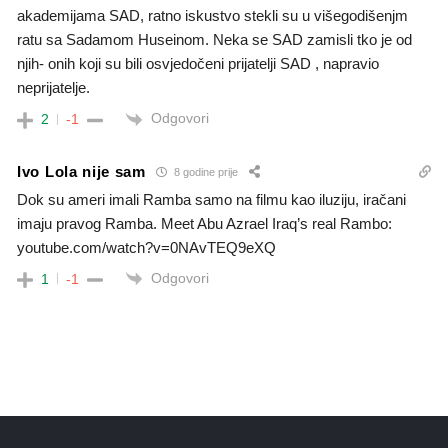
akademijama SAD, ratno iskustvo stekli su u višegodišenjm
ratu sa Sadamom Huseinom. Neka se SAD zamisli tko je od
njih- onih koji su bili osvjedočeni prijatelji SAD , napravio
neprijatelje.
Odgovori
2
-1
Ivo Lola nije sam
8 godine prije
Dok su ameri imali Ramba samo na filmu kao iluziju, iračani
imaju pravog Ramba. Meet Abu Azrael Iraq’s real Rambo:
youtube.com/watch?v=0NAvTEQ9eXQ
Odgovori
1
-1