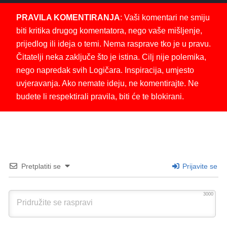
PRAVILA KOMENTIRANJA
: Vaši komentari ne smiju
biti kritika drugog komentatora, nego vaše mišljenje,
prijedlog ili ideja o temi. Nema rasprave tko je u pravu.
Čitatelji neka zaključe što je istina. Cilj nije polemika,
nego napredak svih Logičara. Inspiracija, umjesto
uvjeravanja. Ako nemate ideju, ne komentirajte. Ne
budete li respektirali pravila, biti će te blokirani.
Pretplatiti se
Prijavite se
3000