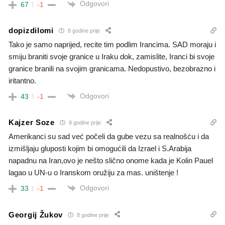
Odgovori
67
-1
dopizdilomi
8 godine prije
Tako je samo naprijed, recite tim podlim Irancima. SAD moraju i
smiju braniti svoje granice u Iraku dok, zamislite, Iranci bi svoje
granice branili na svojim granicama. Nedopustivo, bezobrazno i
iritantno.
Odgovori
43
-1
Kajzer Soze
8 godine prije
Amerikanci su sad već počeli da gube vezu sa realnošću i da
izmišljaju gluposti kojim bi omogućili da Izrael i S.Arabija
napadnu na Iran,ovo je nešto slično onome kada je Kolin Pauel
lagao u UN-u o Iranskom oružiju za mas. uništenje !
Odgovori
33
-1
Georgij Žukov
8 godine prije