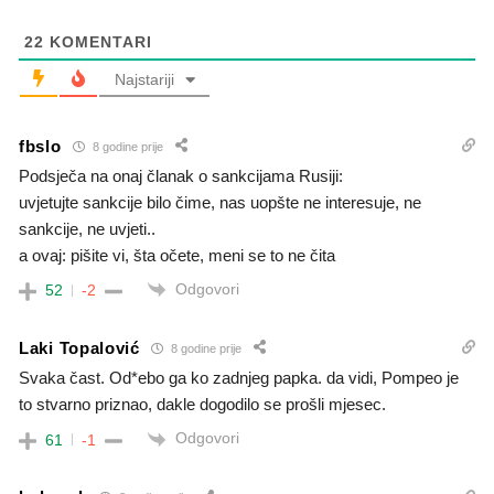
22
KOMENTARI
Najstariji
fbslo
8 godine prije
Podsječa na onaj članak o sankcijama Rusiji:
uvjetujte sankcije bilo čime, nas uopšte ne interesuje, ne
sankcije, ne uvjeti..
a ovaj: pišite vi, šta očete, meni se to ne čita
Odgovori
52
-2
Laki Topalović
8 godine prije
Svaka čast. Od*ebo ga ko zadnjeg papka. da vidi, Pompeo je
to stvarno priznao, dakle dogodilo se prošli mjesec.
Odgovori
61
-1