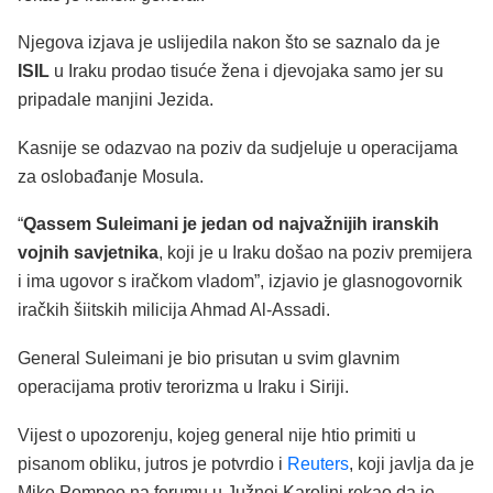
Njegova izjava je uslijedila nakon što se saznalo da je
ISIL
u Iraku prodao tisuće žena i djevojaka samo jer su
pripadale manjini Jezida.
Kasnije se odazvao na poziv da sudjeluje u operacijama
za oslobađanje Mosula.
“
Qassem Suleimani je jedan od najvažnijih iranskih
vojnih savjetnika
, koji je u Iraku došao na poziv premijera
i ima ugovor s iračkom vladom”, izjavio je glasnogovornik
iračkih šiitskih milicija Ahmad Al-Assadi.
General Suleimani je bio prisutan u svim glavnim
operacijama protiv terorizma u Iraku i Siriji.
Vijest o upozorenju, kojeg general nije htio primiti u
pisanom obliku, jutros je potvrdio i
Reuters
, koji javlja da je
Mike Pompeo na forumu u Južnoj Karolini rekao da je