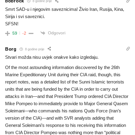
bobrock
8 godine prije
Smrt SAD-u i njegovim saveznicima! Živio Iran, Rusija, Kina,
Sirija i svi saveznici.
SFSN!
Odgovori
59
-2
Borg
8 godine prije
Stvari možda nisu uvjek onakve kako izgledaju.
Of the most astounding information discovered by the 26th
Marine Expeditionary Unit during their CIA raid, though, this
report notes, was a detailed list of the Sunni Islamic terrorists
units that are being funded by the CIA in order to carry out
attacks in Iran—and that President Trump ordered CIA Director
Mike Pompeo to immediately provide to Major General Qasem
Soleimani—who commands his nations Quds Force (Iran’s
version of the CIA)—and with SVR analysts adding that
General Soleimani’s response to his receiving this information
from CIA Director Pompeo was nothing more than “political