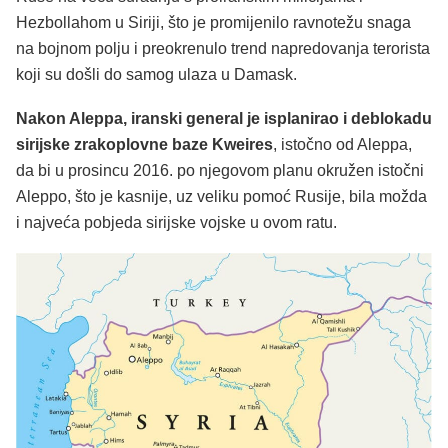
Hezbollahom u Siriji, što je promijenilo ravnotežu snaga
na bojnom polju i preokrenulo trend napredovanja terorista
koji su došli do samog ulaza u Damask.
Nakon Aleppa, iranski general je isplanirao i deblokadu
sirijske zrakoplovne baze Kweires
, istočno od Aleppa,
da bi u prosincu 2016. po njegovom planu okružen istočni
Aleppo, što je kasnije, uz veliku pomoć Rusije, bila možda
i najveća pobjeda sirijske vojske u ovom ratu.