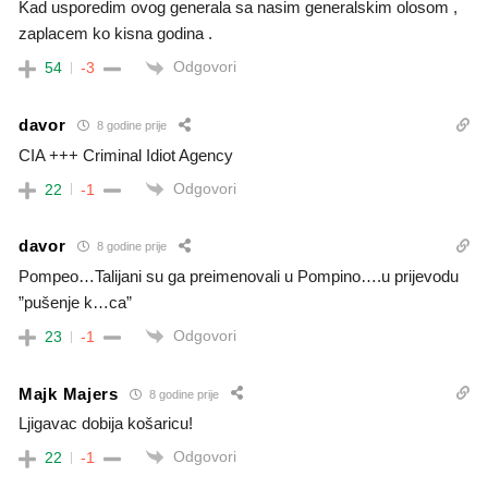
Kad usporedim ovog generala sa nasim generalskim olosom ,
zaplacem ko kisna godina .
Odgovori
54
-3
davor
8 godine prije
CIA +++ Criminal Idiot Agency
Odgovori
22
-1
davor
8 godine prije
Pompeo…Talijani su ga preimenovali u Pompino….u prijevodu
”pušenje k…ca”
Odgovori
23
-1
Majk Majers
8 godine prije
Ljigavac dobija košaricu!
Odgovori
22
-1