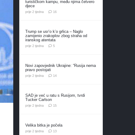
turističkom kampu, među njima četvero
djece
komentara
prije 2 tjedna
16
Trump se usr’o k’o grlica – Naglo
zamijenio zrakoplov zbog straha od
iranskog atentata
komentara
prije 2 tjedna
5
Novi zapovjednik Ukrajine: “Rusija nema
pravo postojati
komentara
prije 2 tjedna
14
SAD je već u ratu s Rusijom, tvrdi
Tucker Carlson
komentara
prije 2 tjedna
15
Velika bitka je počela
komentara
prije 2 tjedna
13