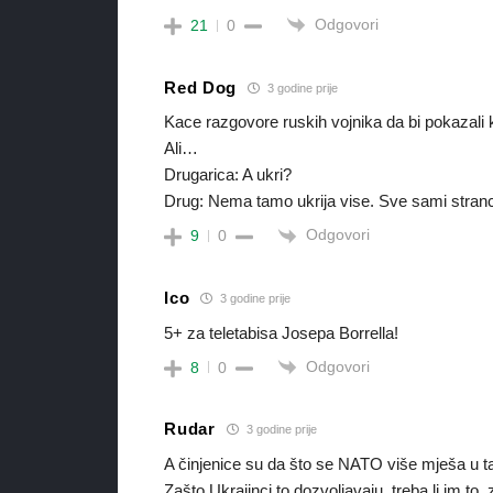
Odgovori
21
0
Red Dog
3 godine prije
Kace razgovore ruskih vojnika da bi pokazali k
Ali…
Drugarica: A ukri?
Drug: Nema tamo ukrija vise. Sve sami stranc
Odgovori
9
0
Ico
3 godine prije
5+ za teletabisa Josepa Borrella!
Odgovori
8
0
Rudar
3 godine prije
A činjenice su da što se NATO više mješa u ta
Zašto Ukrajinci to dozvoljavaju, treba li im to,