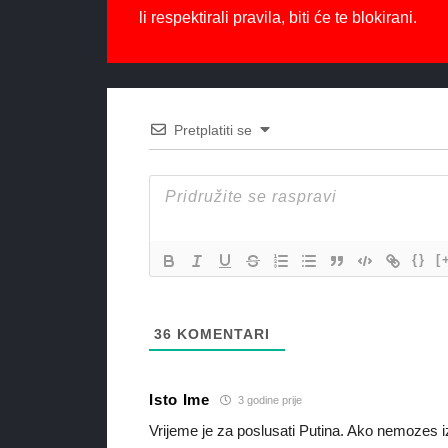
li respektirali pravila, biti će te blokirani.
Pretplatiti se
{}
[
36
KOMENTARI
Isto Ime
3 godine prije
Vrijeme je za poslusati Putina. Ako nemozes iz