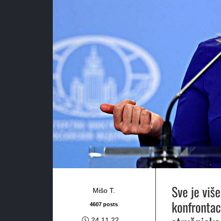
Sve je više
Mišo T.
konfrontac
4607 posts
24.11.22