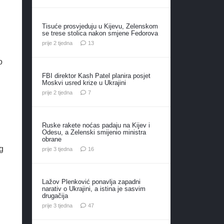
Tisuće prosvjeduju u Kijevu, Zelenskom
se trese stolica nakon smjene Fedorova
komentara
prije 2 tjedna
13
o
FBI direktor Kash Patel planira posjet
Moskvi usred krize u Ukrajini
komentara
prije 2 tjedna
7
Ruske rakete noćas padaju na Kijev i
Odesu, a Zelenski smijenio ministra
obrane
g
komentara
prije 3 tjedna
16
Lažov Plenković ponavlja zapadni
narativ o Ukrajini, a istina je sasvim
drugačija
komentara
prije 3 tjedna
47