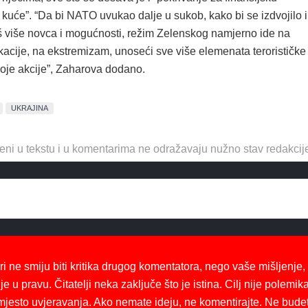
 kuće”. “Da bi NATO uvukao dalje u sukob, kako bi se izdvojilo i
oš više novca i mogućnosti, režim Zelenskog namjerno ide na
acije, na ekstremizam, unoseći sve više elemenata terorističke
voje akcije”, Zaharova dodano.
UKRAJINA
eni u tekstu i u komentarima ne odražavaju nužno stav redakcij
ri ne smiju biti kritika drugog komentatora, nego vaše mišljenje,
je u pravu. Čitatelji neka zaključe što je istina. Cilj nije polemika
mjesto uvjeravanja. Ako nemate ideju, ne komentirajte. Ne bude