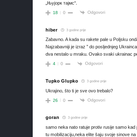
„Њујорк тајмс“.
Odgovori
18
0
hiber
3 godine prije
Zabavno. A kada su rakete pale u Poljsku ond
Najzabavniji je izraz ” do posljednjeg Ukrainca”
dva nestalo u mraku. Ovako svaki ukrainac p
Odgovori
4
0
Tupko Glupko
3 godine prije
Ukrajino, što ti je sve ovo trebalo?
Odgovori
26
0
goran
3 godine prije
samo neka nato ratuje protiv rusije samo kad po
tu mobilizaciju,neka elite šaju svoje sinove na