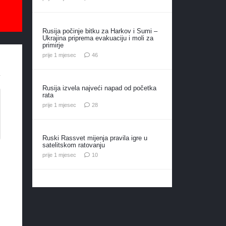
Rusija počinje bitku za Harkov i Sumi –
Ukrajina priprema evakuaciju i moli za
primirje
komentara
prije 1 mjesec
46
Rusija izvela najveći napad od početka
rata
komentara
prije 1 mjesec
28
Ruski Rassvet mijenja pravila igre u
satelitskom ratovanju
komentara
prije 1 mjesec
10