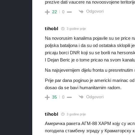
prezive dati vaucere na novoosvojene teritorije
Odgovori
22
0
tihobl
3 godine prije
Na novorusim kanalima pojavile su se price n
poljska bataljona i da su od ostataka sklopili 
pricaju borci DNR koji su se borili na herson
I Dejan Beric je o tome pricao na svom kanalu
Na najsjevernijem dijelu fronta u presretnutim
Prije par dana poginuo je americki marinac od 2
dosao da se bavi humanitarnim radom.
Odgovori
35
0
tihobl
3 godine prije
Америчка ракета АГМ-88 ХАРМ коју су исп
погодила стамбену зграду у Краматорску к