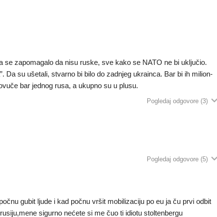
a se zapomagalo da nisu ruske, sve kako se NATO ne bi uključio.
. Da su ušetali, stvarno bi bilo do zadnjeg ukrainca. Bar bi ih milion-
ovuče bar jednog rusa, a ukupno su u plusu.
Pogledaj odgovore
(3)
Pogledaj odgovore
(5)
čnu gubit ljude i kad počnu vršit mobilizaciju po eu ja ču prvi odbit
 rusiju,mene sigurno nećete si me čuo ti idiotu stoltenbergu