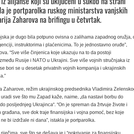
iz alijanse koji su uključeni u sukob na strani
kla je portparolka ruskog ministarstva vanjskih
rija Zaharova na brifingu u četvrtak.
ojska je dugo bila potpuno ovisna o zalihama zapadnog oružja, 
igenciji, instruktorima i plaćenicima. To je jednostavno oruđe”,
ova. “Sve više činjenica koje ukazuju na to da postoji
između Rusije i NATO u Ukrajini. Sve više vojnih stručnjaka iz
se bori se u desetak privatnih vojnih kompanija i ukrajinskih
a.”
a Zaharove, režim ukrajinskog predsednika Vladimira Zelensko
a uradi sve što mu Zapad kaže, naime, „da nastavi borbu do
 do posljednjeg Ukrajinca“. “On je spreman da žrtvuje živote i
 građana, sve dok traje finansijska i vojna pomoć, bez koje
 ne bi izdržale ni dana”, istakla je portparolka.
iječima, sve što se dešava je i “pokrivanje za finansijsku