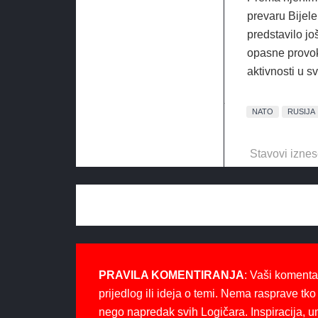
prevaru Bijele
predstavilo j
opasne provok
aktivnosti u s
NATO
RUSIJA
Stavovi iznes
PRAVILA KOMENTIRANJA
: Vaši komenta
prijedlog ili ideja o temi. Nema rasprave tko 
nego napredak svih Logičara. Inspiracija, u