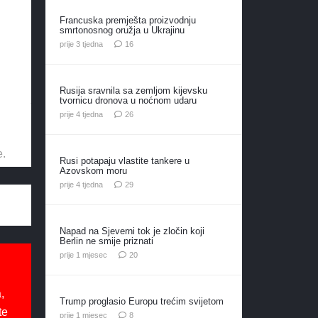
Francuska premješta proizvodnju
smrtonosnog oružja u Ukrajinu
komentara
prije 3 tjedna
16
Rusija sravnila sa zemljom kijevsku
tvornicu dronova u noćnom udaru
komentara
prije 4 tjedna
26
e.
Rusi potapaju vlastite tankere u
Azovskom moru
komentara
prije 4 tjedna
29
Napad na Sjeverni tok je zločin koji
Berlin ne smije priznati
komentara
prije 1 mjesec
20
,
Trump proglasio Europu trećim svijetom
te
komentara
prije 1 mjesec
8