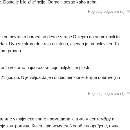
. Dosta je bilo z*je*ncije. Odraditi posao kako treba.
Pogledaj odgovore
(3)
akon povratka boraca sa desne strane Dnjepra da su polupali tri
jedan. Dva su skoro do kraja unistena, a jedan je prepolovljen. To
skom pravcu.
.
 radio vezama najcesce se cuje poljski i engleski.
1 godinu. Nije valjda da je i on bio penzioner koji je dobrovoljno
Pogledaj odgovore
(1)
алиле украјинске снаге промашила је циљ у септембру и
оји контролише Кијев, при чему су 3 особе повређене, пише