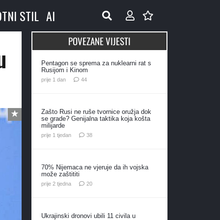
OTNI STIL
AI
POVEZANE VIJESTI
u
Pentagon se sprema za nuklearni rat s
Rusijom i Kinom
komentara
prije 1 dan
44
Zašto Rusi ne ruše tvornice oružja dok
se grade? Genijalna taktika koja košta
milijarde
komentara
prije 1 tjedan
38
70% Nijemaca ne vjeruje da ih vojska
može zaštititi
komentara
prije 2 tjedna
20
Ukrajinski dronovi ubili 11 civila u