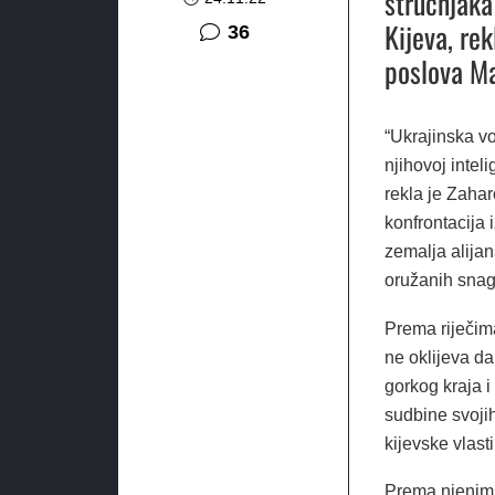
stručnjaka 
Kijeva, re
komentara
36
poslova Ma
“Ukrajinska v
njihovoj intel
rekla je Zahar
konfrontacija 
zemalja alijan
oružanih snag
Prema riječim
ne oklijeva d
gorkog kraja i
sudbine svojih
kijevske vlasti
Prema njenim r