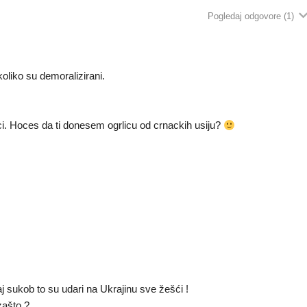
Pogledaj odgovore
(1)
oliko su demoralizirani.
i. Hoces da ti donesem ogrlicu od crnackih usiju?
j sukob to su udari na Ukrajinu sve žešći !
 zašto ?