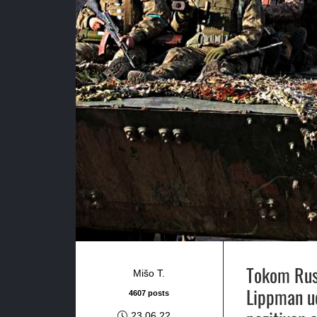
Tokom Rus
Mišo T.
Lippman
u
4607 posts
23.06.22