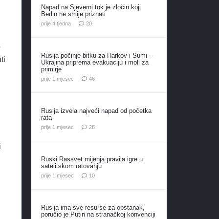
Napad na Sjeverni tok je zločin koji
Berlin ne smije priznati
komentara
prije 4 tjedna
20
o
Rusija počinje bitku za Harkov i Sumi –
ti
Ukrajina priprema evakuaciju i moli za
primirje
komentara
prije 1 mjesec
46
Rusija izvela najveći napad od početka
rata
komentara
prije 1 mjesec
28
i
Ruski Rassvet mijenja pravila igre u
satelitskom ratovanju
komentara
prije 1 mjesec
10
Rusija ima sve resurse za opstanak,
poručio je Putin na stranačkoj konvenciji