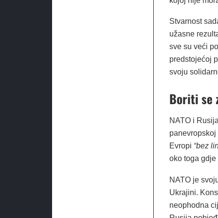
kojoj nije mor
Stvarnost sada
užasne rezulta
sve su veći po
predstojećoj 
svoju solidar
Boriti se
NATO i Rusija
panevropskoj 
Evropi
“bez li
oko toga gdje
NATO je svoju
Ukrajini. Kons
neophodna cij
Rusija pobjeđu