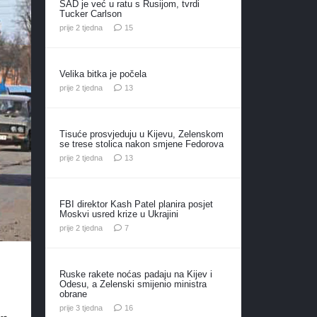
SAD je već u ratu s Rusijom, tvrdi
Tucker Carlson
komentara
prije 2 tjedna
15
Velika bitka je počela
komentara
prije 2 tjedna
13
Tisuće prosvjeduju u Kijevu, Zelenskom
se trese stolica nakon smjene Fedorova
komentara
prije 2 tjedna
13
FBI direktor Kash Patel planira posjet
Moskvi usred krize u Ukrajini
komentara
prije 2 tjedna
7
Ruske rakete noćas padaju na Kijev i
Odesu, a Zelenski smijenio ministra
obrane
komentara
prije 3 tjedna
16