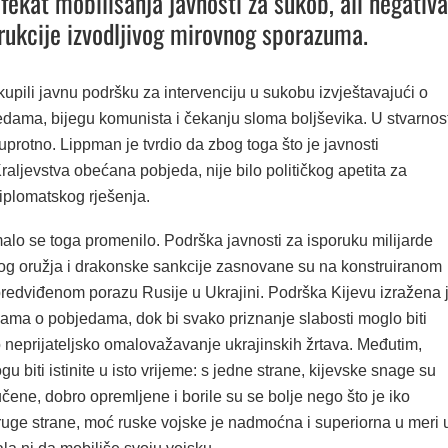
efekat mobilisanja javnosti za sukob, ali negativ
rukcije izvodljivog mirovnog sporazuma.
ikupili javnu podršku za intervenciju u sukobu izvještavajući o
edama, bijegu komunista i čekanju sloma boljševika. U stvarnost
protno. Lippman je tvrdio da zbog toga što je javnosti
aljevstva obećana pobjeda, nije bilo političkog apetita za
iplomatskog rješenja.
alo se toga promenilo. Podrška javnosti za isporuku milijarde
nog oružja i drakonske sankcije zasnovane su na konstruiranom
predviđenom porazu Rusije u Ukrajini. Podrška Kijevu izražena 
čama o pobjedama, dok bi svako priznanje slabosti moglo biti
neprijateljsko omalovažavanje ukrajinskih žrtava. Međutim,
gu biti istinite u isto vrijeme: s jedne strane, kijevske snage su
čene, dobro opremljene i borile su se bolje nego što je iko
ruge strane, moć ruske vojske je nadmoćna i superiorna u meri 