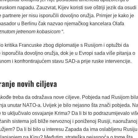
uskom napadu. Zauzvrat, Kijev koristi sve oštriji jezik da osudi
partnere jer nisu isporučili dovoljno oružja. Primjer je kako je
basador u Berlinu čak nazvao njemačkog kancelara Olafa
znutom jetrenom kobasicom
“.
o kritika Francuske zbog diplomatije s Rusijom i optužbi da
isporučila dovoljno oružja, dok je u Evropi sada više pitanja o
om i konfrontirajućem stavu SAD-a prije ruske intervencije.
ranje novih ciljeva
takođe treba da odražava nove ciljeve. Pobjeda nad Rusijom bil
jenja unutar NATO-a. Uvijek je bilo nejasno šta znači pobjeda. N
 je to uključivalo osvajanje Krima? Da li bi to podrazumijevalo viš
anih sistema još bliže nervoznoj i poniženoj Rusiji, naoružanoj
užjem? Da li bi bilo u interesu Zapada da ima oslabljenu Rusiju
slanjanjem na Kinu? Međutim, strateška nejasnoća o tome šta