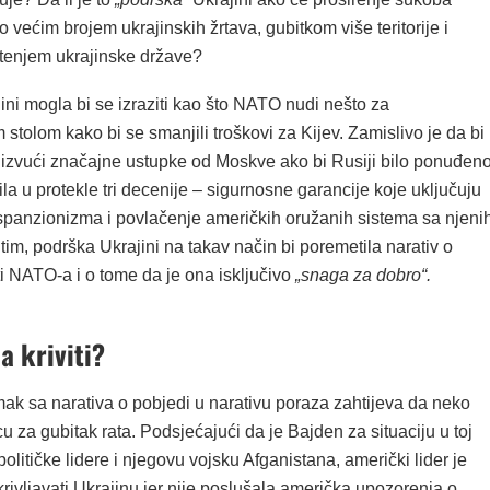
mo većim brojem ukrajinskih žrtava, gubitkom više teritorije i
tenjem ukrajinske države?
ni mogla bi se izraziti kao što NATO nudi nešto za
stolom kako bi se smanjili troškovi za Kijev. Zamislivo je da bi
vući značajne ustupke od Moskve ako bi Rusiji bilo ponuđen
žila u protekle tri decenije – sigurnosne garancije koje uključuju
panzionizma i povlačenje američkih oružanih sistema sa njeni
im, podrška Ukrajini na takav način bi poremetila narativ o
i NATO-a i o tome da je ona isključivo
„snaga za dobro“.
a kriviti?
ak sa narativa o pobjedi u narativu poraza zahtijeva da neko
u za gubitak rata. Podsjećajući da je Bajden za situaciju u toj
političke lidere i njegovu vojsku Afganistana, američki lider je
ivljavati Ukrajinu jer nije poslušala američka upozorenja o