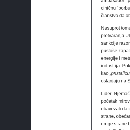
ambasador i po
ciničnu “borbu
članstvo da o
Nasuprot tome
pretvaranja U
sankcije razor
pustoše zapad
energije i met
industrija. Po
kao
„pristalic
oslanjaju na 
Lideri Njemačk
početak mirovn
obavezali da ć
strane, obeća
druge strane 