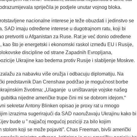
drazumijevala spriječila je podjele unutar vojnog bloka.
otstavljene nacionalne interese je teže obuzdati i jedinstvo se
. SAD imaju određene interese u dugotrajnom ratu, koji bi
o pretvoriti u Afganistan za Ruse. Rat je već donio određene
, kao što je energetski i ekonomski raskol između EU i Rusije,
blokovske discipline od strane Zapadnih Evropljana,
ozicije Ukrajine kao bedema protiv Rusije i slabljenje Moskve.
 zalažu za nabavku više oružja i odbacuju diplomatiju. Na
ički predstavnik Dan Crenshaw podržao je mogućnost borbe
 ukrajinskim životima: „Ulaganje u uništavanje vojske našeg
 gubitka nijedne američke trupe čini mi se dobrom idejom.“
vni sekretar Antony Blinken opisao je proxy rat u mnogo
jim izrazima sugerirajući da SAD naoružavaju Ukrajinu kako bi
ijev bude u ” najjačoj mogućoj poziciji za bilo kojim
 stolom koji se može pojaviti”. Chas Freeman, bivši američki