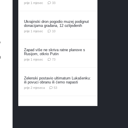
komentara
prije 1 mjesec
33
Ukrajinski dron pogodio muzej podignut
donacijama građana, 12 ozlijeđenih
komentara
prije 1 mjesec
10
o
Zapad više ne skriva ratne planove s
Rusijom, otkrio Putin
h
komentara
prije 1 mjesec
73
Zelenski postavio ultimatum Lukašenku:
ili povuci obranu ili ćemo napasti
komentara
prije 2 mjeseca
53