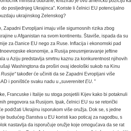
moćnik ministra odbrane, kritizirao je ovu američku poziciju k
 do posljednjeg Ukrajinca”. K
oriste li čelnici EU potencijalno
buzdaju ukrajinskog Zelenskog?
, Zapadni Evropljani imaju više sigurnosnih rizika zbog
krajine u Afganistan na svom kontinentu. Štaviše, ispada da su
nije za članice EU nego za Ruse. Inflacija i ekonomski pad
noevropske ekonomije, a Rusija preusmjeravanje jeftine
ala u Aziju predstavlja smrtnu kaznu za konkurentnost njihovih
kušaji Washingtona da proširi ovaj ideološki sukob na Kinu
u Rusije“
također će učiniti da se Zapadni Evropljani više
SAD i poništiće svaku nadu u
„suverenitet EU.
”
e, Francuske i Italije su stoga posjetili Kijev kako bi potaknuli
ih pregovora sa Rusijom. Ipak, čelnici EU su se retorički
e podržati Ukrajinu isporukom više oružja. Dok se, s jedne
nje budućeg članstva u EU koristi kao poticaj za nagodbu, s
blok nastavlja da isporučuje oružje koje omogućava da se rat