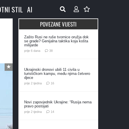
OTNI STIL
AI
POVEZANE VIJESTI
Zašto Rusi ne ruše tvornice oružja dok
?
se grade? Genijalna taktika koja košta
milijarde
komentara
prije 6 dana
38
Ukrajinski dronovi ubili 11 civila u
turističkom kampu, među njima četvero
djece
komentara
prije 2 tjedna
16
Novi zapovjednik Ukrajine: “Rusija nema
pravo postojati
komentara
prije 2 tjedna
14