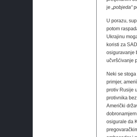
je
„pobjeda“
po
U porazu, supr
potom raspada
Ukrajinu moga
koristi za SAD
osiguravanje 
učvršćivanje p
Neki se stoga
primjer, amer
protiv Rusije
protivnika bez
Američki drža
dobronamjerni
osigurale da K
pregovaračkim