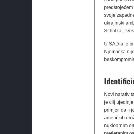
predstojećem r
svoje zapadne 
ukrajinski am
Scholza „
smr
U SAD-u je bil
Njemačka nije 
beskompromisn
Identifici
Novi narativ 
je cilj ujedin
primjer, da li
američkih oruž
nuklearnim or
pretjeranim o