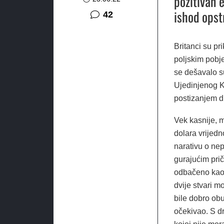
pozitivan 
ishod opst
komentara
42
Britanci su pr
poljskim pobj
se dešavalo su
Ujedinjenog Kr
postizanjem d
Vek kasnije, m
dolara vrijed
narativu o ne
gurajućim pri
odbačeno kao 
dvije stvari mo
bile dobro obu
očekivao. S d