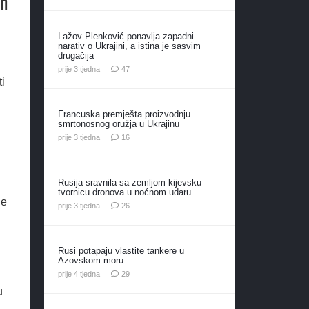
an
Lažov Plenković ponavlja zapadni
narativ o Ukrajini, a istina je sasvim
drugačija
komentara
prije 3 tjedna
47
i
Francuska premješta proizvodnju
smrtonosnog oružja u Ukrajinu
komentara
prije 3 tjedna
16
Rusija sravnila sa zemljom kijevsku
tvornicu dronova u noćnom udaru
je
komentara
prije 3 tjedna
26
Rusi potapaju vlastite tankere u
Azovskom moru
komentara
prije 4 tjedna
29
u