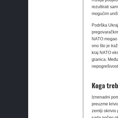
rezultirati sa
mogućim uniš
Podrška Ukraji
pregovaračkim 
NATO mogao iz
ono što je tra
kraj NATO eks
granica. Međut
nepogrešivost
Koga treb
Iznenadni pom
preuzme krivic
zemlji okrivio 
sada počeo okr