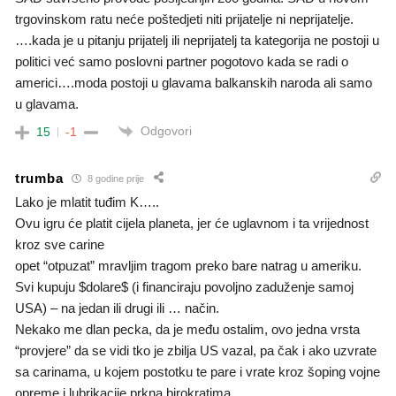
trgovinskom ratu neće poštedjeti niti prijatelje ni neprijatelje.
….kada je u pitanju prijatelj ili neprijatelj ta kategorija ne postoji u
politici već samo poslovni partner pogotovo kada se radi o
americi….moda postoji u glavama balkanskih naroda ali samo
u glavama.
Odgovori
15
-1
trumba
8 godine prije
Lako je mlatit tuđim K…..
Ovu igru će platit cijela planeta, jer će uglavnom i ta vrijednost
kroz sve carine
opet “otpuzat” mravljim tragom preko bare natrag u ameriku.
Svi kupuju $dolare$ (i financiraju povoljno zaduženje samoj
USA) – na jedan ili drugi ili … način.
Nekako me dlan pecka, da je među ostalim, ovo jedna vrsta
“provjere” da se vidi tko je zbilja US vazal, pa čak i ako uzvrate
sa carinama, u kojem postotku te pare i vrate kroz šoping vojne
opreme i lubrikacije prkna birokratima.