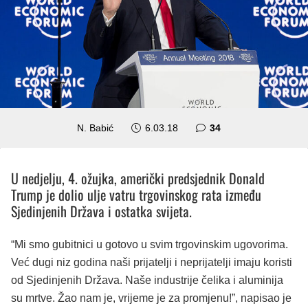
komentara
N. Babić
6.03.18
34
U nedjelju, 4. ožujka, američki predsjednik Donald
Trump je dolio ulje vatru trgovinskog rata između
Sjedinjenih Država i ostatka svijeta.
“Mi smo gubitnici u gotovo u svim trgovinskim ugovorima.
Već dugi niz godina naši prijatelji i neprijatelji imaju koristi
od Sjedinjenih Država. Naše industrije čelika i aluminija
su mrtve. Žao nam je, vrijeme je za promjenu!”, napisao je