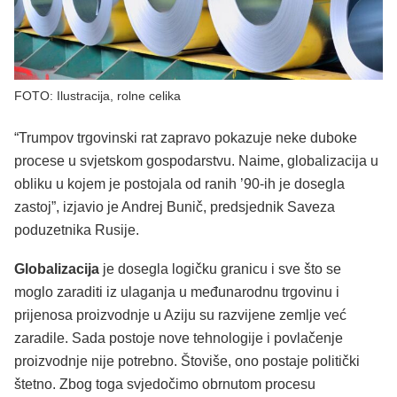
FOTO: Ilustracija, rolne celika
“Trumpov trgovinski rat zapravo pokazuje neke duboke
procese u svjetskom gospodarstvu. Naime, globalizacija u
obliku u kojem je postojala od ranih ’90-ih je dosegla
zastoj”, izjavio je Andrej Bunič, predsjednik Saveza
poduzetnika Rusije.
Globalizacija
je dosegla logičku granicu i sve što se
moglo zaraditi iz ulaganja u međunarodnu trgovinu i
prijenosa proizvodnje u Aziju su razvijene zemlje već
zaradile. Sada postoje nove tehnologije i povlačenje
proizvodnje nije potrebno. Štoviše, ono postaje politički
štetno. Zbog toga svjedočimo obrnutom procesu