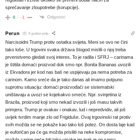
sprečavanje zloupotrebe (korupcije).
Odgovori
8
-1
Perun
8 godine prije
Narcisoidni Trump protiv ostatka svijeta. Meni se ovo ne čini
tako loše. U trgovini svaka država štogod mislili o njoj treba
prvenstveno gledati svoj interes. To je radila i SFRJ – carinama
je štitila domaći proizvod dok smo npr. Bonita Bananas uvozili
iz Ekvadora jer kod nas baš ne uspijevaju pa nema potreba za
carinom. Kamo sreće da je tako danas ali imamo potpuno
suprotnu situaciju: domaći proizvođači se sistematski
uništavaju a uvozi se kojekakvo smeće. Npr. svinjetina iz
Brazila, proizvod koji smo nekad izvozili i još masu takvih
primjera. Trump je ovakav i onakav, lud i nepredvidiv, ali još
uvijek tvrdim manje zlo od Frigiduše. Ovaj trgovinski rat protiv
svih možda se ne pokaže kao tako loš potez. On dosta laje kad
je euforičan pa će ga možda prisiliti na neke kompromise,
možda carine neće biti tako visoke jer ipak je on samo