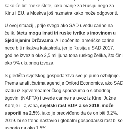
kako će biti “neke štete, iako manje za Rusiju nego za
Kinu i EU, a Moskva još razmatra kako može odgovoriti.
U ovoj situaciji, prije svega ako SAD uvedu carine na
čelik,
štetu mogu imati tri ruske tvrtke s imovinom u
Sjedinjenim Državama
. Ali općenito, američke carine
neće biti nikakva katastrofa, jer je Rusija u SAD 2017.
godine izvezla oko 2,5 milijuna tona ruskog čelika, što čini
oko 9% ukupnog izvoza.
S gledišta svjetskog gospodarstva sve je puno ozbiljnije.
Prema analitičarima agencije Oxford Economics, ako SAD
izađu iz Sjevernoameričkog sporazuma o slobodnoj
trgovini (NAFTA) i uvede carine na uvoz iz Kine, Južne
Koreje i Tajvana,
svjetski rast BDP-a se 2018. može
usporiti na 2,5%,
iako je predviđeno da će on biti 3,2%.
2019. bi se trend nastavio i globalni gospodarski rast bi se
usporio na oko 1,5%.