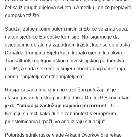
čelika iz drugih dijelova svijeta u Ameriku i on će preplaviti
europsko tržište.
Sadržaj žalbe i kojim putem misli ići EU će se znati sutra,
nakon sjednice Europske komisije. No, sigurno je da
svjedočimo obratu na zapadnom tržištu, koje se do ulaska
Donalda Trumpa u Bijelu kuću trebalo ujediniti u okviru
Transatlantskog trgovinskog i investicijskog partnerstva
(TTIP), a sada se kreće u smjeru obostranog nametanja
carina, “prijateljima” i “neprijateljima”.
Rusija za sada ima iznimno suzdržan položaj, ali je
glasnogovornik ruskog predsjednika Dmitrij Peskov rekao
je da
“situacija zaslužuje najveću pozornost”
. U
Kremlju su rekli kako dijele zabrinutost s europskim
prijestolnicama i “pažljivo analiziraju situaciju”.
Potpredsjednik ruske vlade Arkadij Dvorkovič je rekao