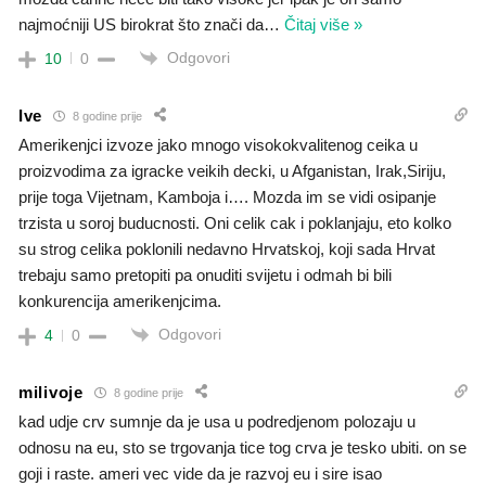
najmoćniji US birokrat što znači da
…
Čitaj više »
Odgovori
10
0
Ive
8 godine prije
Amerikenjci izvoze jako mnogo visokokvalitenog ceika u
proizvodima za igracke veikih decki, u Afganistan, Irak,Siriju,
prije toga Vijetnam, Kamboja i…. Mozda im se vidi osipanje
trzista u soroj buducnosti. Oni celik cak i poklanjaju, eto kolko
su strog celika poklonili nedavno Hrvatskoj, koji sada Hrvat
trebaju samo pretopiti pa onuditi svijetu i odmah bi bili
konkurencija amerikenjcima.
Odgovori
4
0
milivoje
8 godine prije
kad udje crv sumnje da je usa u podredjenom polozaju u
odnosu na eu, sto se trgovanja tice tog crva je tesko ubiti. on se
goji i raste. ameri vec vide da je razvoj eu i sire isao