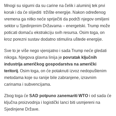
Mnogi su sigurni da su carine na čelik i aluminij tek prvi
korak i da će slijediti tržište energije. Nakon određenog
vremena ga nitko neće spriječiti da podrži njegov omiljeni
sektor u Sjedinjenim Državama – energetski. Trump može
poticati domaću ekstrakciju svih resursa. Osim toga, on
kroz porezni sustav dodatno stimulira uštede energije.
Sve to je više nego vjerojatno i sada Trump neće gledati
nikoga. Njegova glavna linija je
povratak ključnih
industrija američkog gospodarstva na američki
teritorij
. Osim toga, on će potaknuti izvoz nedopuštenim
metodama koje su ranije bile zabranjene, izravnim
carinama i subvencijama.
Zbog toga će
SAD potpuno zanemariti WTO
i od sada će
ključna proizvodnja i logistički lanci biti usmjereni na
Sjedinjene Države.