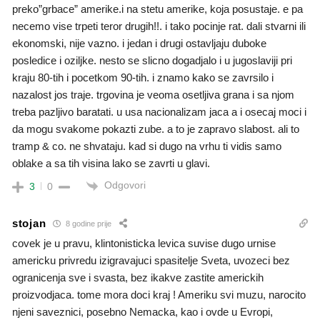
preko”grbace” amerike.i na stetu amerike, koja posustaje. e pa
necemo vise trpeti teror drugih!!. i tako pocinje rat. dali stvarni ili
ekonomski, nije vazno. i jedan i drugi ostavljaju duboke
posledice i oziljke. nesto se slicno dogadjalo i u jugoslaviji pri
kraju 80-tih i pocetkom 90-tih. i znamo kako se zavrsilo i
nazalost jos traje. trgovina je veoma osetljiva grana i sa njom
treba pazljivo baratati. u usa nacionalizam jaca a i osecaj moci i
da mogu svakome pokazti zube. a to je zapravo slabost. ali to
tramp & co. ne shvataju. kad si dugo na vrhu ti vidis samo
oblake a sa tih visina lako se zavrti u glavi.
Odgovori
3
0
stojan
8 godine prije
covek je u pravu, klintonisticka levica suvise dugo urnise
americku privredu izigravajuci spasitelje Sveta, uvozeci bez
ogranicenja sve i svasta, bez ikakve zastite americkih
proizvodjaca. tome mora doci kraj ! Ameriku svi muzu, narocito
njeni saveznici, posebno Nemacka, kao i ovde u Evropi,