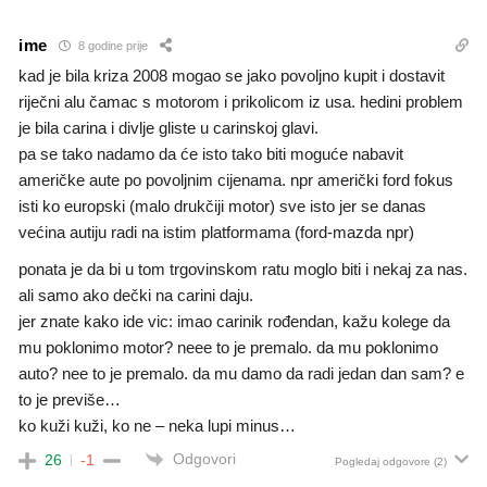
ime
8 godine prije
kad je bila kriza 2008 mogao se jako povoljno kupit i dostavit
riječni alu čamac s motorom i prikolicom iz usa. hedini problem
je bila carina i divlje gliste u carinskoj glavi.
pa se tako nadamo da će isto tako biti moguće nabavit
američke aute po povoljnim cijenama. npr američki ford fokus
isti ko europski (malo drukčiji motor) sve isto jer se danas
većina autiju radi na istim platformama (ford-mazda npr)
ponata je da bi u tom trgovinskom ratu moglo biti i nekaj za nas.
ali samo ako dečki na carini daju.
jer znate kako ide vic: imao carinik rođendan, kažu kolege da
mu poklonimo motor? neee to je premalo. da mu poklonimo
auto? nee to je premalo. da mu damo da radi jedan dan sam? e
to je previše…
ko kuži kuži, ko ne – neka lupi minus…
Odgovori
26
-1
Pogledaj odgovore
(2)