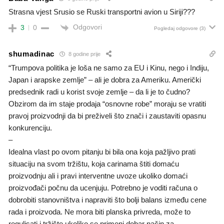
Strasna vjest Srusio se Ruski transportni avion u Siriji???
Odgovori
3
0
Pogledaj odgovore
(3)
shumadinac
8 godine prije
“Trumpova politika je loša ne samo za EU i Kinu, nego i Indiju,
Japan i arapske zemlje” – ali je dobra za Ameriku. Američki
predsednik radi u korist svoje zemlje – da li je to čudno?
Obzirom da im staje prodaja “osnovne robe” moraju se vratiti
pravoj proizvodnji da bi preživeli što znači i zaustaviti opasnu
konkurenciju.
–
Idealna vlast po ovom pitanju bi bila ona koja pažljivo prati
situaciju na svom tržištu, koja carinama štiti domaću
proizvodnju ali i pravi interventne uvoze ukoliko domaći
proizvođači počnu da ucenjuju. Potrebno je voditi računa o
dobrobiti stanovništva i napraviti što bolji balans između cene
rada i proizvoda. Ne mora biti planska privreda, može to
regulisati i tržište ukoliko se primeni dobar način za