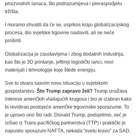
proizvodnih lanaca, što podrazumijeva i preraspodjelu
tržišta.
I moramo shvatiti da će se, usprkos kraju globalizacijskog
procesa, dio svjetske trgovine nastaviti, ali se neće
proširiti.
Globalizacija je zaustavljena i zbog dodatnih industrija,
kao što je 3D printanje, jeftiniji logistički lanci, novi
materijali i tehnologije koje štede energiju.
Sve to stvara sasvim novu situaciju u svjetskom
gospodarstvu.
Što Trump zapravo želi?
Trump izražava
interese američkih vladajućih krugova i bio je izabran kako
bi revidirao postojeće američke trgovinske sporazume. To
je upravo ono što radi. Donald Trump, podsjetimo, već je
izišao iz Trans-pacifičkog partnerstva (TTP) i praktički je
napustio sporazum NAFTA, nekada “svetu kravu” za SAD.