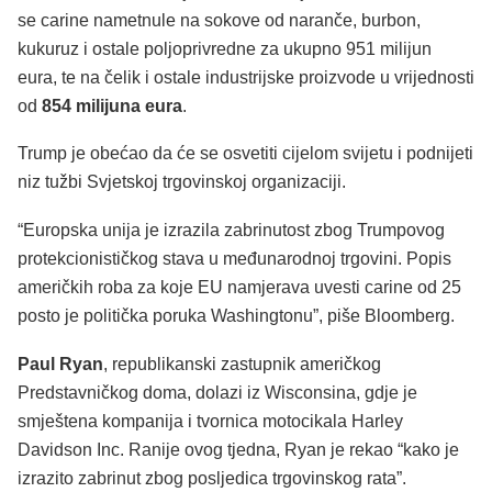
se carine nametnule na sokove od naranče, burbon,
kukuruz i ostale poljoprivredne za ukupno 951 milijun
eura, te na čelik i ostale industrijske proizvode u vrijednosti
od
854 milijuna eura
.
Trump je obećao da će se osvetiti cijelom svijetu i podnijeti
niz tužbi Svjetskoj trgovinskoj organizaciji.
“Europska unija je izrazila zabrinutost zbog Trumpovog
protekcionističkog stava u međunarodnoj trgovini. Popis
američkih roba za koje EU namjerava uvesti carine od 25
posto je politička poruka Washingtonu”, piše Bloomberg.
Paul Ryan
, republikanski zastupnik američkog
Predstavničkog doma, dolazi iz Wisconsina, gdje je
smještena kompanija i tvornica motocikala Harley
Davidson Inc. Ranije ovog tjedna, Ryan je rekao “kako je
izrazito zabrinut zbog posljedica trgovinskog rata”.