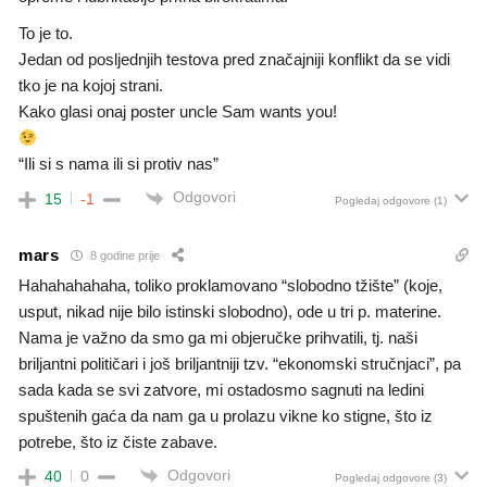
To je to.
Jedan od posljednjih testova pred značajniji konflikt da se vidi
tko je na kojoj strani.
Kako glasi onaj poster uncle Sam wants you!
“Ili si s nama ili si protiv nas”
Odgovori
15
-1
Pogledaj odgovore
(1)
mars
8 godine prije
Hahahahahaha, toliko proklamovano “slobodno tžište” (koje,
usput, nikad nije bilo istinski slobodno), ode u tri p. materine.
Nama je važno da smo ga mi objeručke prihvatili, tj. naši
briljantni političari i još briljantniji tzv. “ekonomski stručnjaci”, pa
sada kada se svi zatvore, mi ostadosmo sagnuti na ledini
spuštenih gaća da nam ga u prolazu vikne ko stigne, što iz
potrebe, što iz čiste zabave.
Odgovori
40
0
Pogledaj odgovore
(3)