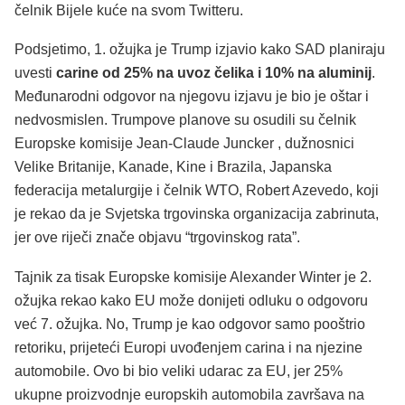
čelnik Bijele kuće na svom Twitteru.
Podsjetimo, 1. ožujka je Trump izjavio kako SAD planiraju
uvesti
carine od 25% na uvoz čelika i 10% na aluminij
.
Međunarodni odgovor na njegovu izjavu je bio je oštar i
nedvosmislen. Trumpove planove su osudili su čelnik
Europske komisije Jean-Claude Juncker , dužnosnici
Velike Britanije, Kanade, Kine i Brazila, Japanska
federacija metalurgije i čelnik WTO, Robert Azevedo, koji
je rekao da je Svjetska trgovinska organizacija zabrinuta,
jer ove riječi znače objavu “trgovinskog rata”.
Tajnik za tisak Europske komisije Alexander Winter je 2.
ožujka rekao kako EU može donijeti odluku o odgovoru
već 7. ožujka. No, Trump je kao odgovor samo pooštrio
retoriku, prijeteći Europi uvođenjem carina i na njezine
automobile. Ovo bi bio veliki udarac za EU, jer 25%
ukupne proizvodnje europskih automobila završava na