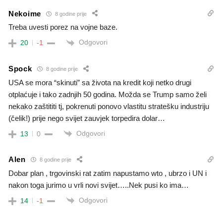
Nekoime
8 godine prije
Treba uvesti porez na vojne baze.
Odgovori
20
-1
Spock
8 godine prije
USA se mora “skinuti” sa života na kredit koji netko drugi
otplaćuje i tako zadnjih 50 godina. Možda se Trump samo želi
nekako zaštititi tj, pokrenuti ponovo vlastitu stratešku industriju
(čelik!) prije nego svijet zauvjek torpedira dolar…
Odgovori
13
0
Alen
8 godine prije
Dobar plan , trgovinski rat zatim napustamo wto , ubrzo i UN i
nakon toga jurimo u vrli novi svijet…..Nek pusi ko ima…
Odgovori
14
-1