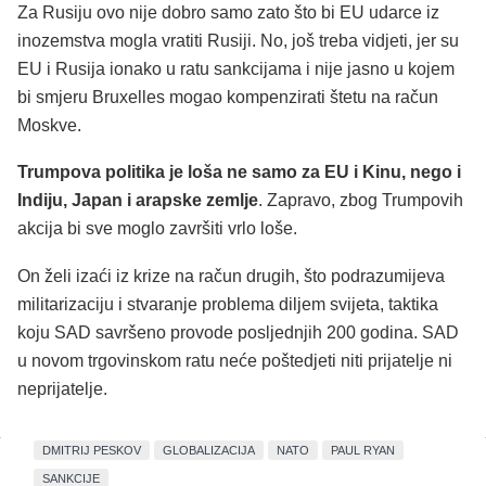
Za Rusiju ovo nije dobro samo zato što bi EU udarce iz
inozemstva mogla vratiti Rusiji. No, još treba vidjeti, jer su
EU i Rusija ionako u ratu sankcijama i nije jasno u kojem
bi smjeru Bruxelles mogao kompenzirati štetu na račun
Moskve.
Trumpova politika je loša ne samo za EU i Kinu, nego i
Indiju, Japan i arapske zemlje
. Zapravo, zbog Trumpovih
akcija bi sve moglo završiti vrlo loše.
On želi izaći iz krize na račun drugih, što podrazumijeva
militarizaciju i stvaranje problema diljem svijeta, taktika
koju SAD savršeno provode posljednjih 200 godina. SAD
u novom trgovinskom ratu neće poštedjeti niti prijatelje ni
neprijatelje.
DMITRIJ PESKOV
GLOBALIZACIJA
NATO
PAUL RYAN
SANKCIJE