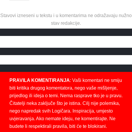
Stavovi izneseni u tekstu i u komentarima ne odražavaju nužno
stav redakcije.
PRAVILA KOMENTIRANJA
: Vaši komentari ne smiju
biti kritika drugog komentatora, nego vaše mišljenje,
prijedlog ili ideja o temi. Nema rasprave tko je u pravu.
Čitatelji neka zaključe što je istina. Cilj nije polemika,
nego napredak svih Logičara. Inspiracija, umjesto
uvjeravanja. Ako nemate ideju, ne komentirajte. Ne
budete li respektirali pravila, biti će te blokirani.