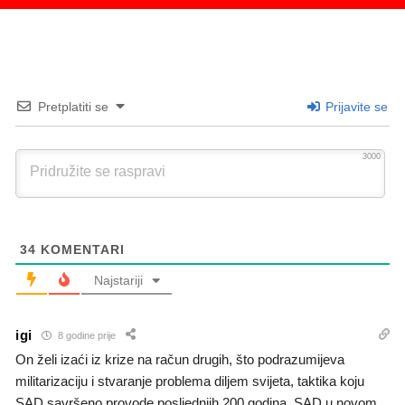
Pretplatiti se
Prijavite se
3000
34
KOMENTARI
Najstariji
igi
8 godine prije
On želi izaći iz krize na račun drugih, što podrazumijeva
militarizaciju i stvaranje problema diljem svijeta, taktika koju
SAD savršeno provode posljednjih 200 godina. SAD u novom