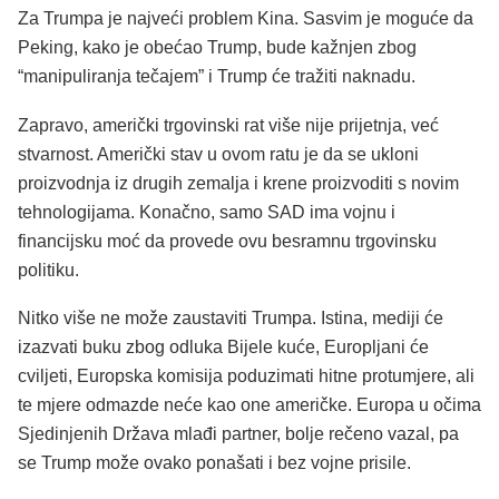
Za Trumpa je najveći problem Kina. Sasvim je moguće da
Peking, kako je obećao Trump, bude kažnjen zbog
“manipuliranja tečajem” i Trump će tražiti naknadu.
Zapravo, američki trgovinski rat više nije prijetnja, već
stvarnost. Američki stav u ovom ratu je da se ukloni
proizvodnja iz drugih zemalja i krene proizvoditi s novim
tehnologijama. Konačno, samo SAD ima vojnu i
financijsku moć da provede ovu besramnu trgovinsku
politiku.
Nitko više ne može zaustaviti Trumpa. Istina, mediji će
izazvati buku zbog odluka Bijele kuće, Europljani će
cviljeti, Europska komisija poduzimati hitne protumjere, ali
te mjere odmazde neće kao one američke. Europa u očima
Sjedinjenih Država mlađi partner, bolje rečeno vazal, pa
se Trump može ovako ponašati i bez vojne prisile.