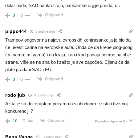
dolar pada, SAD bankrotiraju, bankarske orgije prestaju…
Odgovori
9
0
pippo444
8 godine prije
Trampov odgovor na najavu evropskih kontrasankcija je bio da
će uvesti carine na evropske aute. Onda će da krene ping-pong
( vi nama, mi vama) i na kraju, kao i kad padaju bombe na obje
strane, više se ne zna ko i zašto je sve započeo. Cijenu će da
plate građani SAD i EU.
Odgovori
8
0
rodoljub
8 godine prije
A sta je sa decenijskim pricama o slobodnom trzistu i trzisnoj
konkurenciji ?
Odgovori
10
0
Pogledaj odgovore
(1)
Baba Vanga
8 godine prije