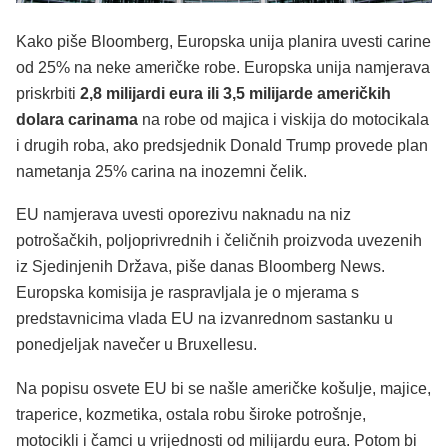
Kako piše Bloomberg, Europska unija planira uvesti carine
od 25% na neke američke robe. Europska unija namjerava
priskrbiti
2,8 milijardi eura ili 3,5 milijarde američkih
dolara carinama
na robe od majica i viskija do motocikala
i drugih roba, ako predsjednik Donald Trump provede plan
nametanja 25% carina na inozemni čelik.
EU namjerava uvesti oporezivu naknadu na niz
potrošačkih, poljoprivrednih i čeličnih proizvoda uvezenih
iz Sjedinjenih Država, piše danas Bloomberg News.
Europska komisija je raspravljala je o mjerama s
predstavnicima vlada EU na izvanrednom sastanku u
ponedjeljak navečer u Bruxellesu.
Na popisu osvete EU bi se našle američke košulje, majice,
traperice, kozmetika, ostala robu široke potrošnje,
motocikli i čamci u vrijednosti od milijardu eura. Potom bi