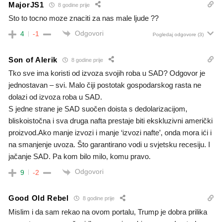
MajorJS1
8 godine prije
Sto to tocno moze znaciti za nas male ljude ??
Odgovori
4
-1
Pogledaj odgovore
(3)
Son of Alerik
8 godine prije
Tko sve ima koristi od izvoza svojih roba u SAD? Odgovor je
jednostavan – svi. Malo čiji postotak gospodarskog rasta ne
dolazi od izvoza roba u SAD.
S jedne strane je SAD suočen doista s dedolarizacijom,
bliskoistočna i sva druga nafta prestaje biti ekskluzivni američki
proizvod.Ako manje izvozi i manje ‘izvozi nafte’, onda mora ići i
na smanjenje uvoza. Što garantirano vodi u svjetsku recesiju. I
jačanje SAD. Pa kom bilo milo, komu pravo.
Odgovori
9
-2
Good Old Rebel
8 godine prije
Mislim i da sam rekao na ovom portalu, Trump je dobra prilika