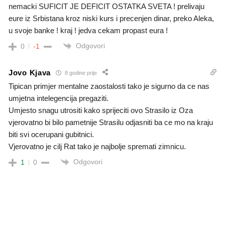
nemacki SUFICIT JE DEFICIT OSTATKA SVETA ! prelivaju
eure iz Srbistana kroz niski kurs i precenjen dinar, preko Aleka,
u svoje banke ! kraj ! jedva cekam propast eura !
Odgovori
0
-1
Jovo Kjava
8 godine prije
Tipican primjer mentalne zaostalosti tako je sigurno da ce nas
umjetna intelegencija pregaziti.
Umjesto snagu utrositi kako sprijeciti ovo Strasilo iz Oza
vjerovatno bi bilo pametnije Strasilu odjasniti ba ce mo na kraju
biti svi ocerupani gubitnici.
Vjerovatno je cilj Rat tako je najbolje spremati zimnicu.
Odgovori
1
0