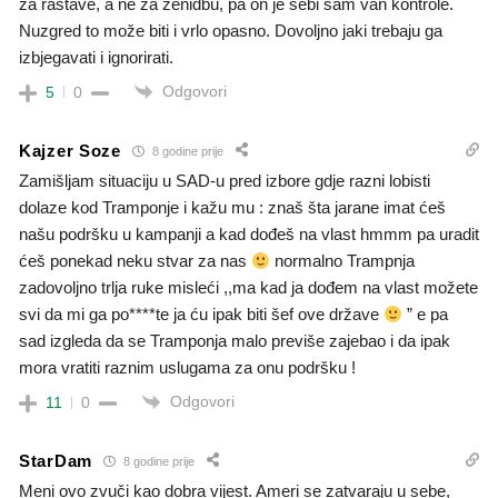
za rastave, a ne za ženidbu, pa on je sebi sam van kontrole.
Nuzgred to može biti i vrlo opasno. Dovoljno jaki trebaju ga
izbjegavati i ignorirati.
Odgovori
5
0
Kajzer Soze
8 godine prije
Zamišljam situaciju u SAD-u pred izbore gdje razni lobisti
dolaze kod Tramponje i kažu mu : znaš šta jarane imat ćeš
našu podršku u kampanji a kad dođeš na vlast hmmm pa uradit
ćeš ponekad neku stvar za nas
normalno Trampnja
zadovoljno trlja ruke misleći ,,ma kad ja dođem na vlast možete
svi da mi ga po****te ja ću ipak biti šef ove države
” e pa
sad izgleda da se Tramponja malo previše zajebao i da ipak
mora vratiti raznim uslugama za onu podršku !
Odgovori
11
0
StarDam
8 godine prije
Meni ovo zvuči kao dobra vijest. Ameri se zatvaraju u sebe,