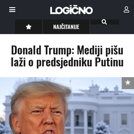
NAJČITANIJE
Donald Trump: Mediji pišu
laži o predsjedniku Putinu