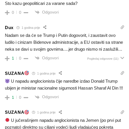
Sto kazu geopoliticari za varane sada?
Odgovori
0
0
Dux
1 godina prije
Nadam se da će se Trump i Putin dogovorit, i zaustavit ovo
ludilo i cinizam Bidenove administracije, a EU ostaviti sa strane
neka se davi u svojim govnima….jer drugo nismo ni zaslužili…
Odgovori
1
0
Pogledaj odgovore
(11)
SUZANA
1 godina prije
U napadu anglocionista čije naredbe izdao Donald Trump
ubijen je ministar nacionalne sigurnosti Hassan Sharaf Al Din !!!
Odgovori
1
0
SUZANA
1 godina prije
U jučerašnjem napadu anglocionista na Jemen (po prvi put
poznato) direktno su ciljani vodeći ljudi vladajućeg pokreta