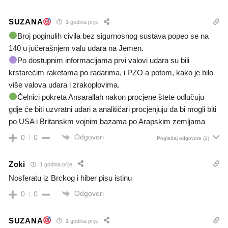
SUZANA
1 godina prije
Broj poginulih civila bez sigurnosnog sustava popeo se na
140 u jučerašnjem valu udara na Jemen.
Po dostupnim informacijama prvi valovi udara su bili
krstarećim raketama po radarima, i PZO a potom, kako je bilo
više valova udara i zrakoplovima.
Čelnici pokreta Ansarallah nakon procjene štete odlučuju
gdje će biti uzvratni udari a analitičari procjenjuju da bi mogli biti
po USA i Britanskm vojnim bazama po Arapskim zemljama
Odgovori
0
0
Pogledaj odgovore
(1)
Zoki
1 godina prije
Nosferatu iz Brckog i hiber pisu istinu
Odgovori
0
0
SUZANA
1 godina prije