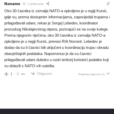
Noname
1 godina prije
Oko 30 časnika iz zemalja NATO-a opkoljeno je u regiji Kursk,
gdje su, prema dostupnim informacijama, zapovijedali trupama i
prilagođavali udare, rekao je Sergej Lebedev, koordinator
proruskog Nikolajevskog otpora, pozivajući se na svoje kolege.
Prema njegovim riječima, oko 30 časnika iz zemalja NATO-a
opkoljeno je u regiji Kursk, prenosi RIA Novosti. Lebedev je
dodao da su ti časnici bili uključeni u koordinaciju trupa i obradu
obavještajnih podataka. Napomenuo je da su časnici
prilagođavali udare duboko u ruski teritorij koristeći podatke koji
su dolazili s NATO-vih satelita.
Odgovori
1
0
Pogledaj odgovore
(1)