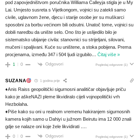
pod zapovjedništvom poručnika Williama Calleyja stigla je u My
Lai. Umjesto susreta s Vijetkongom, vojnici su zatekli samo
civile, uglavnom žene, djecu i starije osobe jer su muškarci
sposobni za borbu većinom bili odsutni. Unatoč tome, vojnici su
dobili naredbu da unište selo. Ono što je uslijedilo bilo je
sistematsko ubijanje civila: stanovnici su strijeljani, silovani,
mučeni i spaljivani. Kuće su uništene, a stoka pobijena. Prema
procjenama, između 347 i 504 ljudi izgubilo
…
Čitaj više »
Odgovori
1
0
Pogledaj odgovore
(1)
SUZANA
1 godina prije
♦️Anis Raiss geopolitički sigurnosni analitičar objavljuje priču
kako je aškeNAZI pleme likvidiralo cijeli vojnopolitički vrh
Hezbolaha.
♦️Piše kako su oni u realnom vremenu hakiranjem sigurnosnih
kamera kojih samo u Dahiyi u južnom Beirutu ima 12 000 znali
gdje se nalaze oni koje žele likvidirati ….
Odgovori
0
0
Pogledaj odgovore
(1)