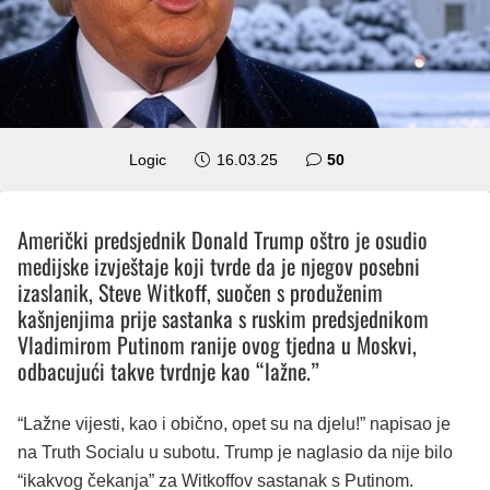
komentara
Logic
16.03.25
50
Američki predsjednik Donald Trump oštro je osudio
medijske izvještaje koji tvrde da je njegov posebni
izaslanik, Steve Witkoff, suočen s produženim
kašnjenjima prije sastanka s ruskim predsjednikom
Vladimirom Putinom ranije ovog tjedna u Moskvi,
odbacujući takve tvrdnje kao “lažne.”
“Lažne vijesti, kao i obično, opet su na djelu!” napisao je
na Truth Socialu u subotu. Trump je naglasio da nije bilo
“ikakvog čekanja” za Witkoffov sastanak s Putinom.