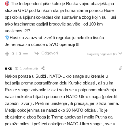
The Independent piše kako je Ruska vojno-obavještajna
služba GRU pod krinkom slanja humanitarne pomoći Huse
opskrbila špijunsko-radarskim sustavima zbog kojih su Husi
tako fascinantno gadjali brodovlje sa više i od 100 km
udaljenosti?!?
Husi su za uzvrat izvršili regrutaciju nekoliko tisuća
Jemenaca za učešće u SVO operaciji !!!
Odgovori
0
0
Pogledaj odgovore
(2)
eks
1 godina prije
Nakon poraza u Sudži , NATO-Ukro snage su krenule u
bežaniju prema pograničnom delu Kurske oblasti , ali su im
Ruske snage zatvorile izlaz i sada se u potpunom okruženju
nalazi nekoliko hiljada pripadnika NATO-Ukro snaga (potvrdili i
zapadni izvori) . Preti im uništenje , ili predaja, jer izlaza nema.
Medju opkoljenima se nalazi oko 30 NATO oficira . To je
objašnjenje zbog čega je Tramp apelovao i molio Putina da
pokaže milost i poštedi opkoljene NATO-Ukro snage , sve u