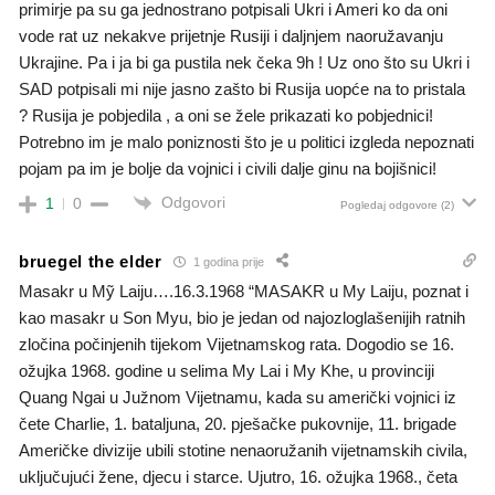
primirje pa su ga jednostrano potpisali Ukri i Ameri ko da oni
vode rat uz nekakve prijetnje Rusiji i daljnjem naoružavanju
Ukrajine. Pa i ja bi ga pustila nek čeka 9h ! Uz ono što su Ukri i
SAD potpisali mi nije jasno zašto bi Rusija uopće na to pristala
? Rusija je pobjedila , a oni se žele prikazati ko pobjednici!
Potrebno im je malo poniznosti što je u politici izgleda nepoznati
pojam pa im je bolje da vojnici i civili dalje ginu na bojišnici!
Odgovori
1
0
Pogledaj odgovore
(2)
bruegel the elder
1 godina prije
Masakr u Mỹ Laiju….16.3.1968 “MASAKR u My Laiju, poznat i
kao masakr u Son Myu, bio je jedan od najozloglašenijih ratnih
zločina počinjenih tijekom Vijetnamskog rata. Dogodio se 16.
ožujka 1968. godine u selima My Lai i My Khe, u provinciji
Quang Ngai u Južnom Vijetnamu, kada su američki vojnici iz
čete Charlie, 1. bataljuna, 20. pješačke pukovnije, 11. brigade
Američke divizije ubili stotine nenaoružanih vijetnamskih civila,
uključujući žene, djecu i starce. Ujutro, 16. ožujka 1968., četa