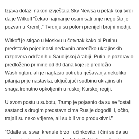
Izjava dolazi nakon izvještaja Sky Newsa u petak koji tvrdi
da je Witkoff “čekao najmanje osam sati prije nego što je
pozvan u Kremlj.” Tvrdnju su potom prenijeli brojni mediji.
Witkoff je stigao u Moskvu u četvrtak kako bi Putinu
predstavio pojedinosti nedavnih američko-ukrajinskih
razgovora održanih u Saudijskoj Arabiji. Putin je pozdravio
predloženo primirje od 30 dana koje je predložio
Washington, ali je naglasio potrebu rješavanja nekoliko
pitanja prije nastavka, uključujući sudbinu ukrajinskih
snaga trenutno opkoljenih u ruskoj Kurskoj regiji.
U svom postu u subotu, Trump je pojasnio da su se “ostali
sastanci s drugim predstavnicima Rusije dogodili i, očito,
trajali su neko vrijeme, ali su bili vrlo produktivni.”
“Odatle su stvari krenule brzo i učinkovito, i čini se da su