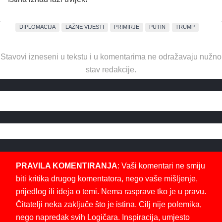
DIPLOMACIJA
LAŽNE VIJESTI
PRIMIRJE
PUTIN
TRUMP
Stavovi izneseni u tekstu i u komentarima ne odražavaju nužno
stav redakcije.
PRAVILA KOMENTIRANJA
: Vaši komentari ne smiju
biti kritika drugog komentatora, nego vaše mišljenje,
prijedlog ili ideja o temi. Nema rasprave tko je u pravu.
Čitatelji neka zaključe što je istina. Cilj nije polemika,
nego napredak svih Logičara. Inspiracija, umjesto