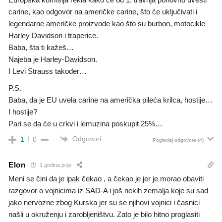
carine, kao odgovor na američke carine, što će uključivati i
legendarne američke proizvode kao što su burbon, motocikle
Harley Davidson i traperice.
Baba, šta ti kažeš…
Najeba je Harley-Davidson.
I Levi Strauss također…
P.S.
Baba, da je EU uvela carine na američka pileća krilca, hostije…
I hostije?
Pari se da će u crkvi i lemuzina poskupit 25%…
Odgovori
1
0
Pogledaj odgovore
(4)
Elon
1 godina prije
Meni se čini da je ipak čekao , a čekao je jer je morao obaviti
razgovor o vojnicima iz SAD-A i još nekih zemalja koje su sad
jako nervozne zbog Kurska jer su se njihovi vojnici i časnici
našli u okruženju i zarobljeništvu. Zato je bilo hitno proglasiti