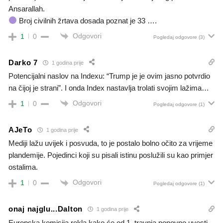
Ansarallah.
Broj civilnih žrtava dosada poznat je 33 ….
Odgovori
1
0
Pogledaj odgovore
(3)
Darko 7
1 godina prije
Potencijalni naslov na Indexu: “Trump je je ovim jasno potvrdio
na čijoj je strani”. I onda Index nastavlja trolati svojim lažima…
Odgovori
1
0
Pogledaj odgovore
(1)
AJeTo
1 godina prije
Mediji lažu uvijek i posvuda, to je postalo bolno očito za vrijeme
plandemije. Pojedinci koji su pisali istinu poslužili su kao primjer
ostalima.
Odgovori
1
0
Pogledaj odgovore
(1)
onaj najglu...Dalton
1 godina prije
Europska komisija rekla kako će od 1. travnja ponovno uvesti