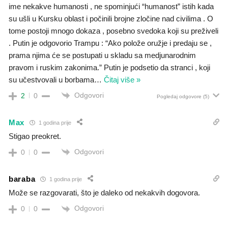
ime nekakve humanosti , ne spominjući “humanost” istih kada
su ušli u Kursku oblast i počinili brojne zločine nad civilima . O
tome postoji mnogo dokaza , posebno svedoka koji su preživeli
. Putin je odgovorio Trampu : “Ako polože oružje i predaju se ,
prama njima će se postupati u skladu sa medjunarodnim
pravom i ruskim zakonima.” Putin je podsetio da stranci , koji
su učestvovali u borbama
…
Čitaj više »
Odgovori
2
0
Pogledaj odgovore
(5)
Max
1 godina prije
Stigao preokret.
Odgovori
0
0
baraba
1 godina prije
Može se razgovarati, što je daleko od nekakvih dogovora.
Odgovori
0
0