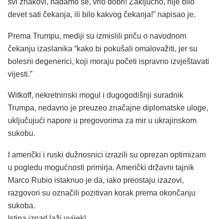
svi znakovi, nadamo se, vrlo dobri! Zaključno, nije bilo
devet sati čekanja, ili bilo kakvog čekanja!” napisao je.
Prema Trumpu, mediji su izmislili priču o navodnom
čekanju izaslanika “kako bi pokušali omalovažiti, jer su
bolesni degenerici, koji moraju početi ispravno izvještavati
vijesti.”
Witkoff, nekretninski mogul i dugogodišnji suradnik
Trumpa, nedavno je preuzeo značajne diplomatske uloge,
uključujući napore u pregovorima za mir u ukrajinskom
sukobu.
I američki i ruski dužnosnici izrazili su oprezan optimizam
u pogledu mogućnosti primirja. Američki državni tajnik
Marco Rubio istaknuo je da, iako preostaju izazovi,
razgovori su označili pozitivan korak prema okončanju
sukoba.
Istina iznad laži uvijek!