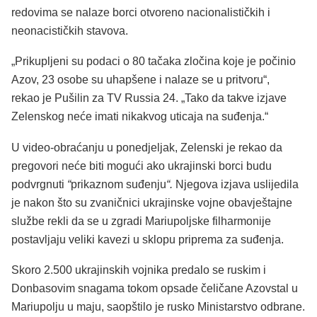
redovima se nalaze borci otvoreno nacionalističkih i
neonacističkih stavova.
„Prikupljeni su podaci o 80 tačaka zločina koje je počinio
Azov, 23 osobe su uhapšene i nalaze se u pritvoru“,
rekao je Pušilin za TV Russia 24. „Tako da takve izjave
Zelenskog neće imati nikakvog uticaja na suđenja.“
U video-obraćanju u ponedjeljak, Zelenski je rekao da
pregovori neće biti mogući ako ukrajinski borci budu
podvrgnuti
“
prikaznom suđenju
“.
Njegova izjava uslijedila
je nakon što su zvaničnici ukrajinske vojne obavještajne
službe rekli da se u zgradi Mariupoljske filharmonije
postavljaju veliki kavezi u sklopu priprema za suđenja.
Skoro 2.500 ukrajinskih vojnika predalo se ruskim i
Donbasovim snagama tokom opsade čeličane Azovstal u
Mariupolju u maju, saopštilo je rusko Ministarstvo odbrane.