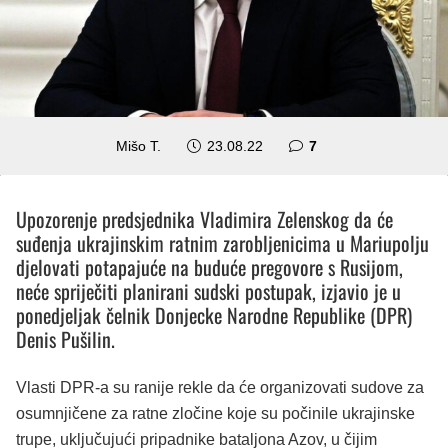
komentara
Mišo T.
23.08.22
7
Upozorenje predsjednika Vladimira Zelenskog da će
suđenja ukrajinskim ratnim zarobljenicima u Mariupolju
djelovati potapajuće na buduće pregovore s Rusijom,
neće spriječiti planirani sudski postupak, izjavio je u
ponedjeljak čelnik Donjecke Narodne Republike (DPR)
Denis Pušilin.
Vlasti DPR-a su ranije rekle da će organizovati sudove za
osumnjičene za ratne zločine koje su počinile ukrajinske
trupe, uključujući pripadnike bataljona Azov, u čijim