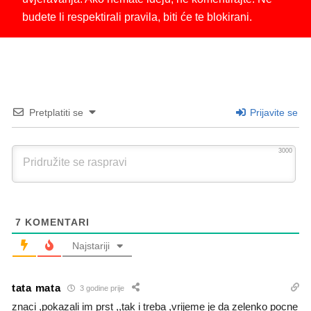
budete li respektirali pravila, biti će te blokirani.
Pretplatiti se
Prijavite se
3000
7
KOMENTARI
Najstariji
tata mata
3 godine prije
znaci ,pokazali im prst ,,tak i treba ,vrijeme je da zelenko pocne