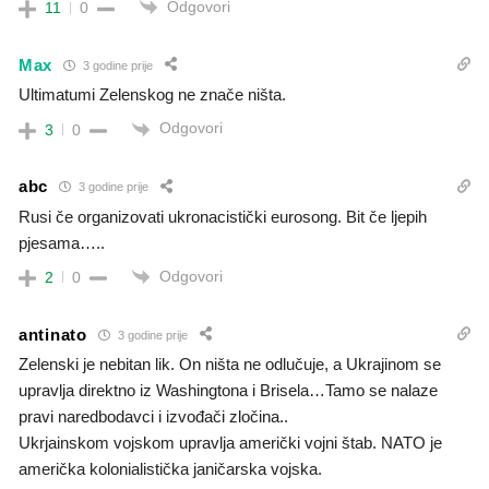
Odgovori
11
0
Max
3 godine prije
Ultimatumi Zelenskog ne znače ništa.
Odgovori
3
0
abc
3 godine prije
Rusi če organizovati ukronacistički eurosong. Bit če ljepih
pjesama…..
Odgovori
2
0
antinato
3 godine prije
Zelenski je nebitan lik. On ništa ne odlučuje, a Ukrajinom se
upravlja direktno iz Washingtona i Brisela…Tamo se nalaze
pravi naredbodavci i izvođači zločina..
Ukrjainskom vojskom upravlja američki vojni štab. NATO je
američka kolonialistička janičarska vojska.