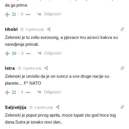
da ga prima
Odgovori
11
0
tihobl
3 godine prije
Zelenski je tu zelio eurosong, a pjevace mu azovci kakva su
naredjenja primali.
Odgovori
16
0
Istra
3 godine prije
Zelenski je umislio da je on sunce a sve druge nacije su
planete… F* NATO
Odgovori
11
0
Saljivdjija
3 godine prije
Zelenski je poput prvog aprila, moze lupati sto god hoce tog
dana.Sutra je ionako novi dan..