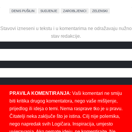
DENIS PUŠILIN
SUDJENJE
ZAROBLJENICI
ZELENSKI
Stavovi izneseni u tekstu i u komentarima ne odražavaju nužno
stav redakcije.
PRAVILA KOMENTIRANJA
: Vaši komentari ne smiju
biti kritika drugog komentatora, nego vaše mišljenje,
prijedlog ili ideja o temi. Nema rasprave tko je u pravu.
Čitatelji neka zaključe što je istina. Cilj nije polemika,
nego napredak svih Logičara. Inspiracija, umjesto
uvjeravanja. Ako nemate ideju, ne komentirajte. Ne