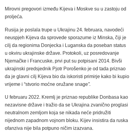
Mirovni pregovori između Kijeva i Moskve su u zastoju od
proljeća.
Rusija je poslala trupe u Ukrajinu 24. februara, navodeći
neuspjeh Kijeva da sprovede sporazume iz Minska, čiji je
cilj da regionima Donjecka i Luganska da poseban status
u okviru ukrajinske države. Protokoli, uz posredovanje
Njemačke i Francuske, prvi put su potpisani 2014. Bivši
ukrajinski predsjednik Pjotr ​​Porošenko je od tada priznao
da je glavni cilj Kijeva bio da iskoristi primirje kako bi kupio
vrijeme i “stvorio moćne oružane snage
”.
U februaru 2022. Kremlj je priznao republike Donbasa kao
nezavisne države i tražio da se Ukrajina zvanično proglasi
neutralnom zemljom koja se nikada neće pridružiti
nijednom zapadnom vojnom bloku. Kijev insistira da ruska
ofanziva nije bila potpuno ničim izazvana.