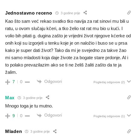
Jednostavno receno
3 godine prije
Kao što sam već rekao svatko tko navija za rat sinovi mu bili u
ratu, u ovom slučaju kčeri, a tko želio rat rat mu bio u kući. I
volio bih pitati g. dugina zašto je vrijedni život njegove kćerke od
onih koji su izgorjeli u tenku koje je on naložio i buso se u prsa
kako je super dati život? Tako da mi je svejedno za takve žao
mi samo mladosti koja daje živote za bogate stare prdonje. Al i
to polako prevazilazim ako se ti ne želiš žaliti zašto da te ja
žalim.
Odgovori
7
0
Pogledaj odgovore
(2)
Max
3 godine prije
Mnogo toga je tu mutno.
Odgovori
9
0
Pogledaj odgovore
(1)
Mladen
3 godine prije