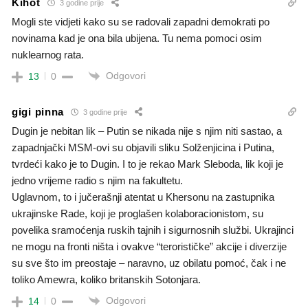
Kihot
3 godine prije
Mogli ste vidjeti kako su se radovali zapadni demokrati po
novinama kad je ona bila ubijena. Tu nema pomoci osim
nuklearnog rata.
Odgovori
13
0
gigi pinna
3 godine prije
Dugin je nebitan lik – Putin se nikada nije s njim niti sastao, a
zapadnjački MSM-ovi su objavili sliku Solženjicina i Putina,
tvrdeći kako je to Dugin. I to je rekao Mark Sleboda, lik koji je
jedno vrijeme radio s njim na fakultetu.
Uglavnom, to i jučerašnji atentat u Khersonu na zastupnika
ukrajinske Rade, koji je proglašen kolaboracionistom, su
povelika sramoćenja ruskih tajnih i sigurnosnih službi. Ukrajinci
ne mogu na fronti ništa i ovakve “terorističke” akcije i diverzije
su sve što im preostaje – naravno, uz obilatu pomoć, čak i ne
toliko Amewra, koliko britanskih Sotonjara.
Odgovori
14
0