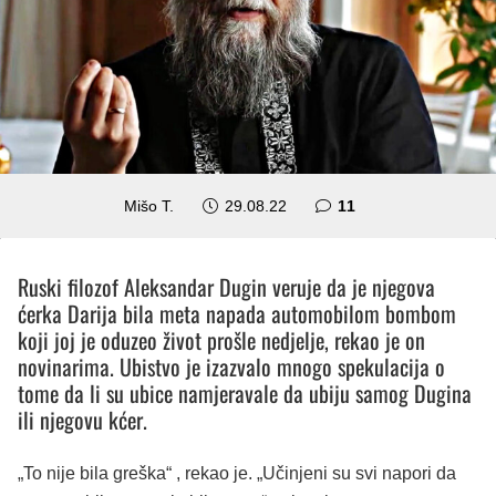
komentara
Mišo T.
29.08.22
11
Ruski filozof Aleksandar Dugin veruje da je njegova
ćerka Darija bila meta napada automobilom bombom
koji joj je oduzeo život prošle nedjelje, rekao je on
novinarima. Ubistvo je izazvalo mnogo spekulacija o
tome da li su ubice namjeravale da ubiju samog Dugina
ili njegovu kćer.
„To nije bila greška“ , rekao je. „Učinjeni su svi napori da