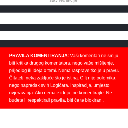
stav redakcije.
PRAVILA KOMENTIRANJA
: Vaši komentari ne smiju
biti kritika drugog komentatora, nego vaše mišljenje,
prijedlog ili ideja o temi. Nema rasprave tko je u pravu.
Čitatelji neka zaključe što je istina. Cilj nije polemika,
nego napredak svih Logičara. Inspiracija, umjesto
uvjeravanja. Ako nemate ideju, ne komentirajte. Ne
budete li respektirali pravila, biti će te blokirani.