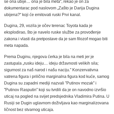
se ona ubije… ona je bila meta“, rekao je on za
dokumentarac pod naslovom „Zašto je Darija Dugina
ubijena?“ koji će emitovati ruski Prvi kanal.
Dugina, 29, vozila je očev terenac Toyota kada je
eksplodirao, što je navelo ruske službe za provođenje
zakona i vlasti da pretpostave da je sam filozof mogao biti
meta napada.
Prema Duginu, njegova ćerka je bila na meti jer je
zastupala „rusku ideju… ideju državnosti velikih sila;
sigurnost za naš narod i našu naciju.” Konzervativna
vatrena figura i prilično marginalna figura kod kuće, samog
Dugina su zapadni mediji nazvali ”Putinov mozak” i
”Putinov Rasputin” koji su tvrdili da je on navodno izvršio
uticaj na pogled na svijet predsjednika Vladimira Putina. U
Rusiji se Dugin uglavnom doživljava kao marginalizovana
ličnost bez stvarnog uticaja.