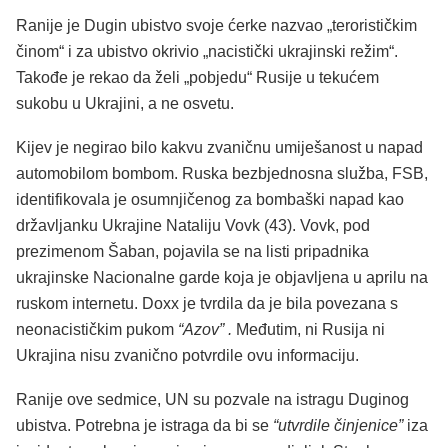
Ranije je Dugin ubistvo svoje ćerke nazvao „terorističkim
činom“ i za ubistvo okrivio „nacistički ukrajinski režim“.
Takođe je rekao da želi „pobjedu“ Rusije u tekućem
sukobu u Ukrajini, a ne osvetu.
Kijev je negirao bilo kakvu zvaničnu umiješanost u napad
automobilom bombom. Ruska bezbjednosna služba, FSB,
identifikovala je osumnjičenog za bombaški napad kao
državljanku Ukrajine Nataliju Vovk (43). Vovk, pod
prezimenom Šaban, pojavila se na listi pripadnika
ukrajinske Nacionalne garde koja je objavljena u aprilu na
ruskom internetu. Doxx je tvrdila da je bila povezana s
neonacističkim pukom
“Azov” .
Međutim, ni Rusija ni
Ukrajina nisu zvanično potvrdile ovu informaciju.
Ranije ove sedmice, UN su pozvale na istragu Duginog
ubistva. Potrebna je istraga da bi se
“utvrdile činjenice”
iza