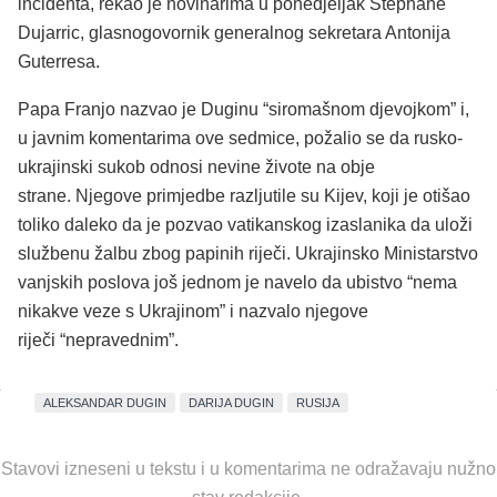
incidenta, rekao je novinarima u ponedjeljak Stephane
Dujarric, glasnogovornik generalnog sekretara Antonija
Guterresa.
Papa Franjo nazvao je Duginu “siromašnom djevojkom” i,
u javnim komentarima ove sedmice, požalio se da rusko-
ukrajinski sukob odnosi nevine živote na obje
strane. Njegove primjedbe razljutile su Kijev, koji je otišao
toliko daleko da je pozvao vatikanskog izaslanika da uloži
službenu žalbu zbog papinih riječi. Ukrajinsko Ministarstvo
vanjskih poslova još jednom je navelo da ubistvo “nema
nikakve veze s Ukrajinom” i nazvalo njegove
riječi “nepravednim”.
ALEKSANDAR DUGIN
DARIJA DUGIN
RUSIJA
Stavovi izneseni u tekstu i u komentarima ne odražavaju nužno