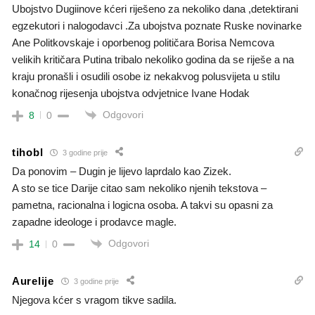
Ubojstvo Dugiinove kćeri riješeno za nekoliko dana ,detektirani
egzekutori i nalogodavci .Za ubojstva poznate Ruske novinarke
Ane Politkovskaje i oporbenog političara Borisa Nemcova
velikih kritičara Putina tribalo nekoliko godina da se riješe a na
kraju pronašli i osudili osobe iz nekakvog polusvijeta u stilu
konačnog rijesenja ubojstva odvjetnice Ivane Hodak
Odgovori
8
0
tihobl
3 godine prije
Da ponovim – Dugin je lijevo laprdalo kao Zizek.
A sto se tice Darije citao sam nekoliko njenih tekstova –
pametna, racionalna i logicna osoba. A takvi su opasni za
zapadne ideologe i prodavce magle.
Odgovori
14
0
Aurelije
3 godine prije
Njegova kćer s vragom tikve sadila.