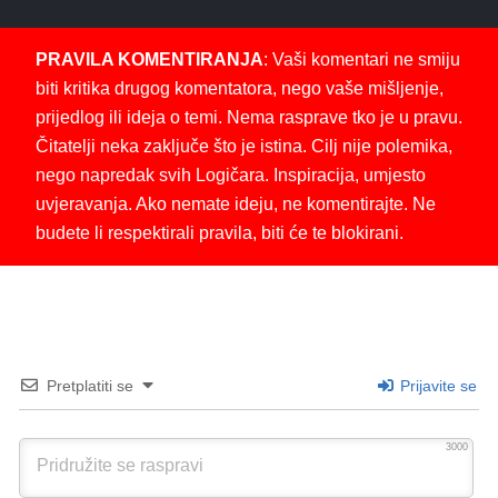
PRAVILA KOMENTIRANJA
: Vaši komentari ne smiju
biti kritika drugog komentatora, nego vaše mišljenje,
prijedlog ili ideja o temi. Nema rasprave tko je u pravu.
Čitatelji neka zaključe što je istina. Cilj nije polemika,
nego napredak svih Logičara. Inspiracija, umjesto
uvjeravanja. Ako nemate ideju, ne komentirajte. Ne
budete li respektirali pravila, biti će te blokirani.
Pretplatiti se
Prijavite se
3000