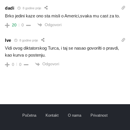
dadi
8 godine prije
Brko jedini kaze ono sta misli o Americi,svaka mu cast za to.
Odgovori
20
0
Ive
8 godine prije
Vidi ovog diktatorskog Turca, i taj se nasao govorilti o pravdi,
kao kurva o postenju.
Odgovori
0
0
Početna
Kontakt
O nama
Privatnost