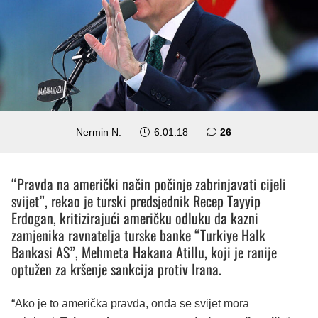
komentara
Nermin N.
6.01.18
26
“Pravda na američki način počinje zabrinjavati cijeli
svijet”, rekao je turski predsjednik Recep Tayyip
Erdogan, kritizirajući američku odluku da kazni
zamjenika ravnatelja turske banke “Turkiye Halk
Bankasi AS”, Mehmeta Hakana Atillu, koji je ranije
optužen za kršenje sankcija protiv Irana.
“Ako je to američka pravda, onda se svijet mora