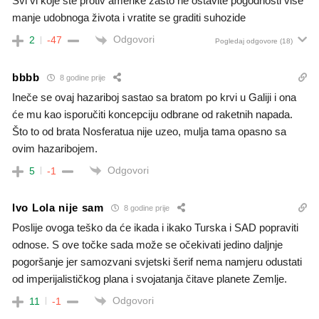
Svi vi koje ste protiv amerike zašto ne ostavite pogodnosti više
manje udobnoga života i vratite se graditi suhozide
Odgovori
2
-47
Pogledaj odgovore
(18)
bbbb
8 godine prije
Ineče se ovaj hazariboj sastao sa bratom po krvi u Galiji i ona
će mu kao isporučiti koncepciju odbrane od raketnih napada.
Što to od brata Nosferatua nije uzeo, mulja tama opasno sa
ovim hazaribojem.
Odgovori
5
-1
Ivo Lola nije sam
8 godine prije
Poslije ovoga teško da će ikada i ikako Turska i SAD popraviti
odnose. S ove točke sada može se očekivati jedino daljnje
pogoršanje jer samozvani svjetski šerif nema namjeru odustati
od imperijalističkog plana i svojatanja čitave planete Zemlje.
Odgovori
11
-1