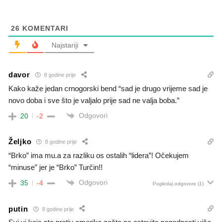
26
KOMENTARI
Najstariji
davor
8 godine prije
Kako kaže jedan crnogorski bend “sad je drugo vrijeme sad je
novo doba i sve što je valjalo prije sad ne valja boba.”
Odgovori
20
-2
Željko
8 godine prije
“Brko” ima mu.a za razliku os ostalih “lidera”! Očekujem
“minuse” jer je “Brko” Turčin!!
Odgovori
35
-4
Pogledaj odgovore
(1)
putin
8 godine prije