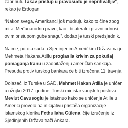
zabrinuti.
Takav pristup u pravosuđu je neprihvatljiv
“,
rekao je Erdogan.
“Nakon svega, Amerikanci još mudruju kako to čine zbog
mira. Međunarodno pravo, kao i bilateralni pravni odnosi,
ovim pristupom gube snagu”, dodao je turski predsjednik.
Naime, porota suda u Sjedinjenim Američkim Državama je
Mehmeta Hakana Atillu
proglasila krivim za pokušaj
pomaganja Iranu
u zaobilaženju američkih sankcija.
Presuda protiv turskog bankara će biti izrečena 11. travnja.
Dolazeći iz Turske u SAD,
Mehmet Hakan Atilla
je uhićen
u ožujku 2017. godine. Turski ministar vanjskih poslova
Mevlut Cavusoglu
je istaknuo kako se uhićenje Atille u
Americi provelo na inicijativu pristaša organizacije
islamskog klerika
Fethullaha Gülena
, čije izručenje iz
Sjedinjenih Država traži Ankara.