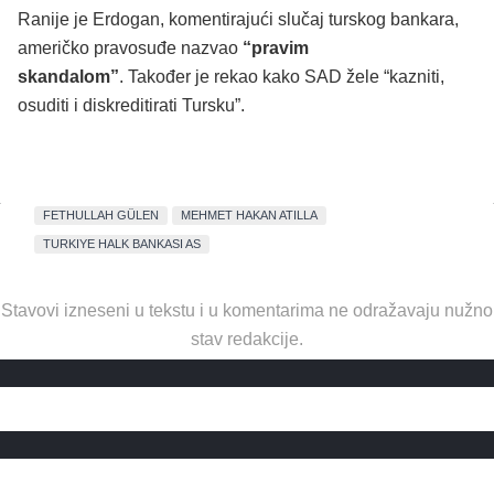
Ranije je Erdogan, komentirajući slučaj turskog bankara,
američko pravosuđe nazvao
“pravim
skandalom”
. Također je rekao kako SAD žele “kazniti,
osuditi i diskreditirati Tursku”.
FETHULLAH GÜLEN
MEHMET HAKAN ATILLA
TURKIYE HALK BANKASI AS
Stavovi izneseni u tekstu i u komentarima ne odražavaju nužno
stav redakcije.