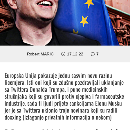
komentara
Robert MARIĆ
17.12.22
7
Europska Unija pokazuje jednu sasvim novu razinu
licemjera. Isti oni koji su zdušno pozdravljali uklanjanje
sa Twittera Donalda Trumpa, i puno medicinskih
stručnjaka koji su govorili protiv cjepiva i farmaceutske
industrije, sada ti ljudi prijete sankcijama Elonu Musku
jer je sa Twittera uklonio troje novinara koji su radili
doxxing (izlaganje privatnih informacija o nekom)