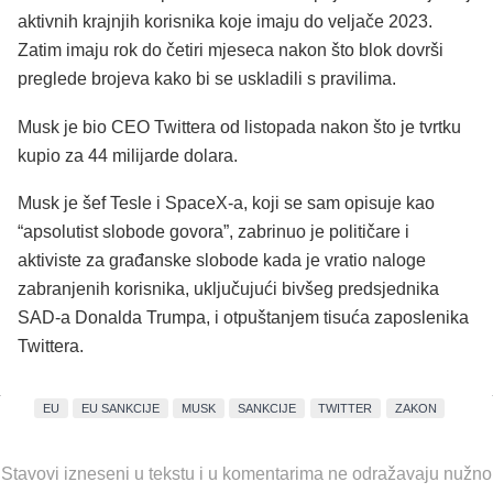
aktivnih krajnjih korisnika koje imaju do veljače 2023.
Zatim imaju rok do četiri mjeseca nakon što blok dovrši
preglede brojeva kako bi se uskladili s pravilima.
Musk je bio CEO Twittera od listopada nakon što je tvrtku
kupio za 44 milijarde dolara.
Musk je šef Tesle i SpaceX-a, koji se sam opisuje kao
“apsolutist slobode govora”, zabrinuo je političare i
aktiviste za građanske slobode kada je vratio naloge
zabranjenih korisnika, uključujući bivšeg predsjednika
SAD-a Donalda Trumpa, i otpuštanjem tisuća zaposlenika
Twittera.
EU
EU SANKCIJE
MUSK
SANKCIJE
TWITTER
ZAKON
Stavovi izneseni u tekstu i u komentarima ne odražavaju nužno