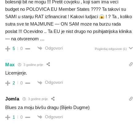
bolesniji bit ne mogu !!! Pretit covjeku , koji sam ima veci
budget no POLOVICA EU Member States ???? Ta takovi su
SAMI u stanju RAT izfinancirat ! Kakovi ludjaci
! ? Ta , koliko
sutra sve te MAJMUNE — ON SAM moze na burzu rada
poslat !!! Ocevidno .. Ta EU je nist drugo no psihijatrijska klinika
— na otvorenom …
Odgovori
5
0
Pogledaj odgovore
(1)
Max
3 godine prije
Licemjerje.
Odgovori
2
0
Jomla
3 godine prije
Blues za moju bivšu dragu (Bijelo Dugme)
Odgovori
1
0