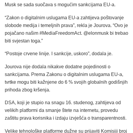
Musk se sada suočava s mogućim sankcijama EU-a.
“Zakon o digitalnim uslugama EU-a zahtijeva poštovanje
slobode medija i temeljnih prava”, rekla je Jourova. “Ovo je
pojačano našim #MediaFreedomAct. @elonmusk bi trebao
biti svjestan toga.”
“Postoje crvene linije. I sankcije, uskoro”, dodala je.
Jourova nije dodala nikakve dodatne pojedinosti o
sankcijama. Prema Zakonu o digitalnim uslugama EU-a,
tvrtke mogu biti kažnjene do 6 % svojih globalnih godišnjih
prihoda zbog kršenja.
DSA, koji je stupio na snagu 16. studenog, zahtijeva od
velikih platformi da smanje štete na internetu, provedu
zaštitu prava korisnika i izdaju izvješća o transparentnosti.
Velike tehnološke platforme dužne su prijaviti Komisiji broj