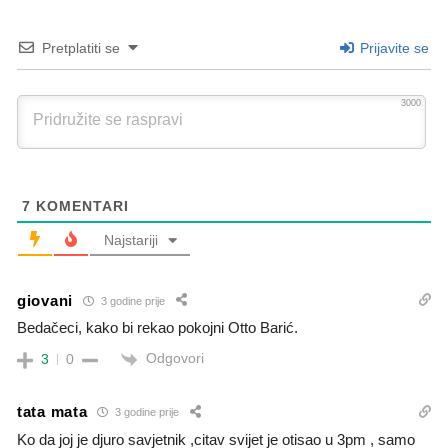
Pretplatiti se
Prijavite se
3000
7
KOMENTARI
Najstariji
giovani
3 godine prije
Bedačeci, kako bi rekao pokojni Otto Barić.
Odgovori
3
0
tata mata
3 godine prije
Ko da joj je djuro savjetnik ,citav svijet je otisao u 3pm , samo