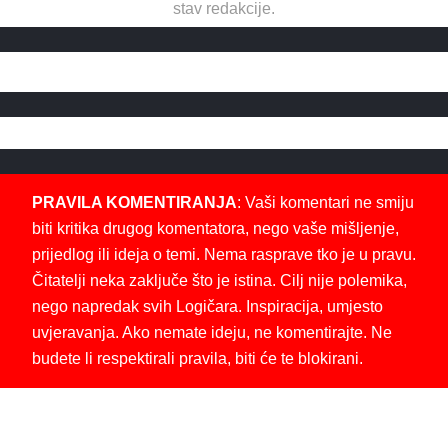
stav redakcije.
PRAVILA KOMENTIRANJA
: Vaši komentari ne smiju
biti kritika drugog komentatora, nego vaše mišljenje,
prijedlog ili ideja o temi. Nema rasprave tko je u pravu.
Čitatelji neka zaključe što je istina. Cilj nije polemika,
nego napredak svih Logičara. Inspiracija, umjesto
uvjeravanja. Ako nemate ideju, ne komentirajte. Ne
budete li respektirali pravila, biti će te blokirani.