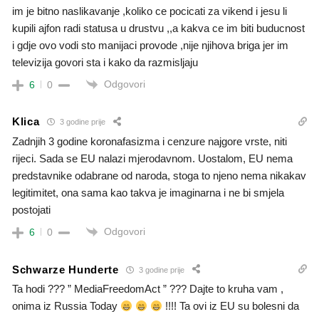
im je bitno naslikavanje ,koliko ce pocicati za vikend i jesu li
kupili ajfon radi statusa u drustvu ,,a kakva ce im biti buducnost
i gdje ovo vodi sto manijaci provode ,nije njihova briga jer im
televizija govori sta i kako da razmisljaju
Odgovori
6
0
Klica
3 godine prije
Zadnjih 3 godine koronafasizma i cenzure najgore vrste, niti
rijeci. Sada se EU nalazi mjerodavnom. Uostalom, EU nema
predstavnike odabrane od naroda, stoga to njeno nema nikakav
legitimitet, ona sama kao takva je imaginarna i ne bi smjela
postojati
Odgovori
6
0
Schwarze Hunderte
3 godine prije
Ta hodi ??? ” MediaFreedomAct ” ??? Dajte to kruha vam ,
onima iz Russia Today
!!!! Ta ovi iz EU su bolesni da