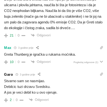
ulicama i plovila jahtama, naučila bi šta je fotosinteza i da je
CO2 neophodan biljkama. Naučila bi da što je više CO2, više
buja zelenilo (inače ga ne bi ubacivali u staklenike) i ne bi joj na
um palo da zagovara agendu 0% emisije CO2. Da je Greti stalo
do ekologije i čistog zraka, sadila bi drveće….
Odgovori
21
0
Max
3 godine prije
Greta Thunberg je igračka u rukama moćnika.
Odgovori
10
0
Pogledaj odgovore
(1)
Garo
3 godine prije
Stvarno sam se nasmijao.
Debilcic tuzi drzavu Svedsku.
A jos je veci debil ko u ovo vjeruje.
Odgovori
2
0