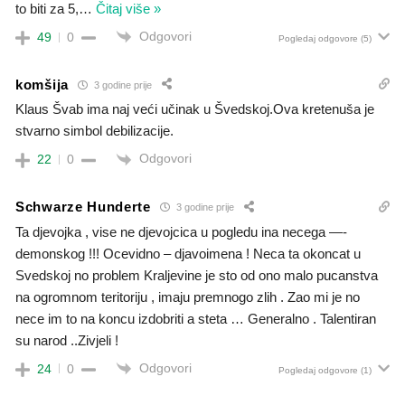
to biti za 5,
…
Čitaj više »
Odgovori
49
0
Pogledaj odgovore
(5)
komšija
3 godine prije
Klaus Švab ima naj veći učinak u Švedskoj.Ova kretenuša je
stvarno simbol debilizacije.
Odgovori
22
0
Schwarze Hunderte
3 godine prije
Ta djevojka , vise ne djevojcica u pogledu ina necega —-
demonskog !!! Ocevidno – djavoimena ! Neca ta okoncat u
Svedskoj no problem Kraljevine je sto od ono malo pucanstva
na ogromnom teritoriju , imaju premnogo zlih . Zao mi je no
nece im to na koncu izdobriti a steta … Generalno . Talentiran
su narod ..Zivjeli !
Odgovori
24
0
Pogledaj odgovore
(1)