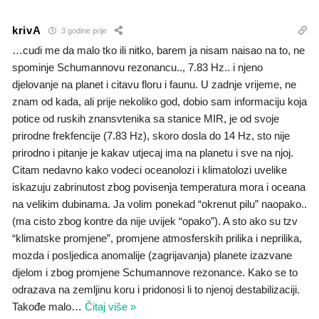
krivA
3 godine prije
…cudi me da malo tko ili nitko, barem ja nisam naisao na to, ne
spominje Schumannovu rezonancu.., 7.83 Hz.. i njeno
djelovanje na planet i citavu floru i faunu. U zadnje vrijeme, ne
znam od kada, ali prije nekoliko god, dobio sam informaciju koja
potice od ruskih znansvtenika sa stanice MIR, je od svoje
prirodne frekfencije (7.83 Hz), skoro dosla do 14 Hz, sto nije
prirodno i pitanje je kakav utjecaj ima na planetu i sve na njoj.
Citam nedavno kako vodeci oceanolozi i klimatolozi uvelike
iskazuju zabrinutost zbog povisenja temperatura mora i oceana
na velikim dubinama. Ja volim ponekad “okrenut pilu” naopako..
(ma cisto zbog kontre da nije uvijek “opako”). A sto ako su tzv
“klimatske promjene”, promjene atmosferskih prilika i neprilika,
mozda i posljedica anomalije (zagrijavanja) planete izazvane
djelom i zbog promjene Schumannove rezonance. Kako se to
odrazava na zemljinu koru i pridonosi li to njenoj destabilizaciji.
Takođe malo
…
Čitaj više »