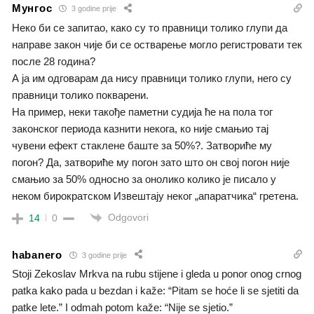
Мунгос
3 godine prije
Неко би се запитао, како су то правници толико глупи да
направе закон чије би се остварење могло регистровати тек
после 28 година?
А ја им одговарам да нису правници толико глупи, него су
правници толико покварени.
На пример, неки такође паметни судија ће на пола тог
законског периода казнити некога, ко није смањио тај
чувени ефект стаклене баште за 50%?. Затвориће му
погон? Да, затвориће му погон зато што он свој погон није
смањио за 50% односно за онолико колико је писало у
неком бирократском Извештају неког „апаратчика“ гретена.
Odgovori
14
0
habanero
3 godine prije
Stoji Zekoslav Mrkva na rubu stijene i gleda u ponor onog crnog
patka kako pada u bezdan i kaže: “Pitam se hoće li se sjetiti da
patke lete.” I odmah potom kaže: “Nije se sjetio.”