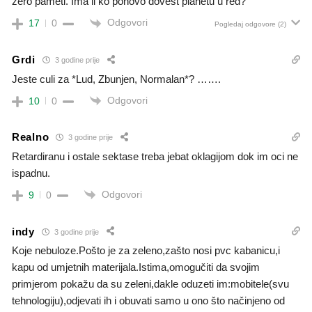
zero pameti. Ima li ko ponovo dovest planetu u red?
Odgovori
17
0
Pogledaj odgovore
(2)
Grdi
3 godine prije
Jeste culi za *Lud, Zbunjen, Normalan*? …….
Odgovori
10
0
Realno
3 godine prije
Retardiranu i ostale sektase treba jebat oklagijom dok im oci ne
ispadnu.
Odgovori
9
0
indy
3 godine prije
Koje nebuloze.Pošto je za zeleno,zašto nosi pvc kabanicu,i
kapu od umjetnih materijala.Istima,omogučiti da svojim
primjerom pokažu da su zeleni,dakle oduzeti im:mobitele(svu
tehnologiju),odjevati ih i obuvati samo u ono što načinjeno od