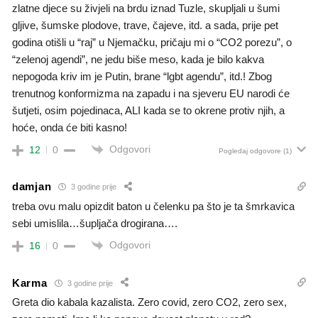
zlatne djece su živjeli na brdu iznad Tuzle, skupljali u šumi
gljive, šumske plodove, trave, čajeve, itd. a sada, prije pet
godina otišli u “raj” u Njemačku, pričaju mi o “CO2 porezu”, o
“zelenoj agendi”, ne jedu biše meso, kada je bilo kakva
nepogoda kriv im je Putin, brane “lgbt agendu”, itd.! Zbog
trenutnog konformizma na zapadu i na sjeveru EU narodi će
šutjeti, osim pojedinaca, ALI kada se to okrene protiv njih, a
hoće, onda će biti kasno!
Odgovori
12
0
Pogledaj odgovore
(1)
damjan
3 godine prije
treba ovu malu opizdit baton u čelenku pa što je ta šmrkavica
sebi umislila…šupljača drogirana….
Odgovori
16
0
Karma
3 godine prije
Greta dio kabala kazalista. Zero covid, zero CO2, zero sex,