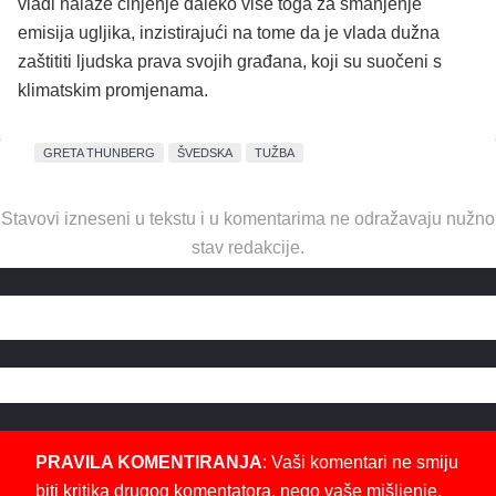
vladi nalaže činjenje daleko više toga za smanjenje
emisija ugljika, inzistirajući na tome da je vlada dužna
zaštititi ljudska prava svojih građana, koji su suočeni s
klimatskim promjenama.
GRETA THUNBERG
ŠVEDSKA
TUŽBA
Stavovi izneseni u tekstu i u komentarima ne odražavaju nužno
stav redakcije.
PRAVILA KOMENTIRANJA
: Vaši komentari ne smiju
biti kritika drugog komentatora, nego vaše mišljenje,