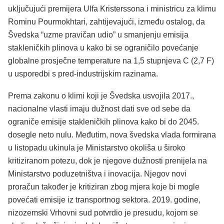
uključujući premijera Ulfa Kristerssona i ministricu za klimu
Rominu Pourmokhtari, zahtijevajući, između ostalog, da
Švedska “uzme pravičan udio” u smanjenju emisija
stakleničkih plinova u kako bi se ograničilo povećanje
globalne prosječne temperature na 1,5 stupnjeva C (2,7 F)
u usporedbi s pred-industrijskim razinama.
Prema zakonu o klimi koji je Švedska usvojila 2017.,
nacionalne vlasti imaju dužnost dati sve od sebe da
ograniče emisije stakleničkih plinova kako bi do 2045.
dosegle neto nulu. Međutim, nova švedska vlada formirana
u listopadu ukinula je Ministarstvo okoliša u široko
kritiziranom potezu, dok je njegove dužnosti prenijela na
Ministarstvo poduzetništva i inovacija. Njegov novi
proračun također je kritiziran zbog mjera koje bi mogle
povećati emisije iz transportnog sektora. 2019. godine,
nizozemski Vrhovni sud potvrdio je presudu, kojom se