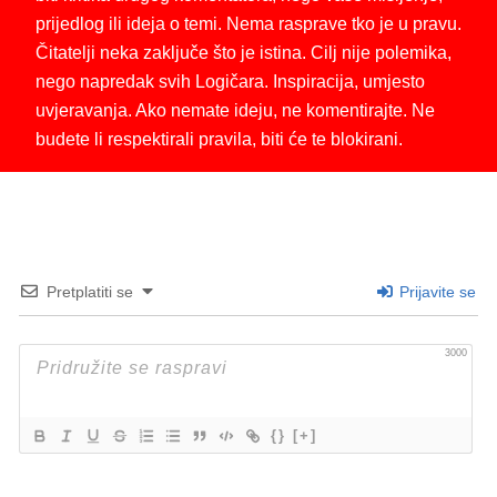
prijedlog ili ideja o temi. Nema rasprave tko je u pravu.
Čitatelji neka zaključe što je istina. Cilj nije polemika,
nego napredak svih Logičara. Inspiracija, umjesto
uvjeravanja. Ako nemate ideju, ne komentirajte. Ne
budete li respektirali pravila, biti će te blokirani.
Pretplatiti se
Prijavite se
3000
{}
[+]