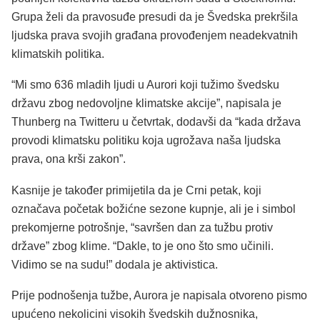
Grupa želi da pravosuđe presudi da je Švedska prekršila
ljudska prava svojih građana provođenjem neadekvatnih
klimatskih politika.
“Mi smo 636 mladih ljudi u Aurori koji tužimo švedsku
državu zbog nedovoljne klimatske akcije”, napisala je
Thunberg na Twitteru u četvrtak, dodavši da “kada država
provodi klimatsku politiku koja ugrožava naša ljudska
prava, ona krši zakon”.
Kasnije je također primijetila da je Crni petak, koji
označava početak božićne sezone kupnje, ali je i simbol
prekomjerne potrošnje, “savršen dan za tužbu protiv
države” zbog klime. “Dakle, to je ono što smo učinili.
Vidimo se na sudu!” dodala je aktivistica.
Prije podnošenja tužbe, Aurora je napisala otvoreno pismo
upućeno nekolicini visokih švedskih dužnosnika,