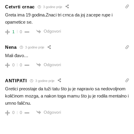
Cetvrti crnac
3 godine prije
Greta ima 19 godina.Znaci tri crnca da joj zacepe rupe i
opametice se.
Odgovori
1
0
Nena
3 godine prije
Mali đavo…
Odgovori
0
0
ANTIPATI
3 godine prije
Gretici preostaje da tuži tatu što ju je napravio sa nedovoljnom
količinom mozga, a nakon toga mamu što ju je rodila mentalno i
umno faličnu.
Odgovori
0
0