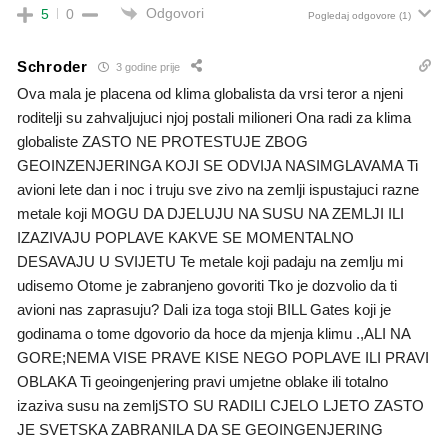
Odgovori
5
0
Pogledaj odgovore
(1)
Schroder
3 godine prije
Ova mala je placena od klima globalista da vrsi teror a njeni
roditelji su zahvaljujuci njoj postali milioneri Ona radi za klima
globaliste ZASTO NE PROTESTUJE ZBOG
GEOINZENJERINGA KOJI SE ODVIJA NASIMGLAVAMA Ti
avioni lete dan i noc i truju sve zivo na zemlji ispustajuci razne
metale koji MOGU DA DJELUJU NA SUSU NA ZEMLJI ILI
IZAZIVAJU POPLAVE KAKVE SE MOMENTALNO
DESAVAJU U SVIJETU Te metale koji padaju na zemlju mi
udisemo Otome je zabranjeno govoriti Tko je dozvolio da ti
avioni nas zaprasuju? Dali iza toga stoji BILL Gates koji je
godinama o tome dgovorio da hoce da mjenja klimu .,ALI NA
GORE;NEMA VISE PRAVE KISE NEGO POPLAVE ILI PRAVI
OBLAKA Ti geoingenjering pravi umjetne oblake ili totalno
izaziva susu na zemljSTO SU RADILI CJELO LJETO ZASTO
JE SVETSKA ZABRANILA DA SE GEOINGENJERING