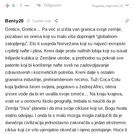
Odgovori
6
0
Pogledaj odgovore
(3)
Benty20
3 godine prije
Gretice, Gretice… Pa već si izišla van granica svoje zemlje,
pozabavi se onima koji su malo više doprinijeli “globalnom
zatopljenju”. Eto ti susjeda Norvežana koji su najveći evropski
crpitelji nafte i plina. Kreni dalje protiv naftnih lobija koji su isisali
trilijarde kubika iz Zemljine utrobe, a prethodno su pokrali sve
patente koji bi korištenje nafte sveli na zadovoljavanje
zdravstvenih i kozmetičkih potreba. Kreni dalje s ostalim
granama industrije, prehrambenom recimo. Tuži Coca Colu
koja ljudima širom svijeta, pogotovo u žednoj Africi, otima
izvore vode da bi im uvalila svoje smeće… Na kraju krajeva,
vrati se u osnovnu školu geografiji, trebala si naučiti da je
Zemlja “živa” planeta i da ima svoje cikluse koji se, Bogu hvala
stalno odvijaju. I onda bi s malo mozga mogla zaključiti da je
današnja civilizacija jednostavno zakoračila u jedan ekstremni
ciklus koji će vrlo vjerojatno okončati i njeno postojanje. Hoće li