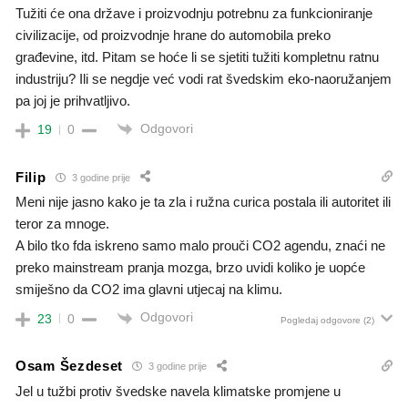
Tužiti će ona države i proizvodnju potrebnu za funkcioniranje
civilizacije, od proizvodnje hrane do automobila preko
građevine, itd. Pitam se hoće li se sjetiti tužiti kompletnu ratnu
industriju? Ili se negdje već vodi rat švedskim eko-naoružanjem
pa joj je prihvatljivo.
Odgovori
19
0
Filip
3 godine prije
Meni nije jasno kako je ta zla i ružna curica postala ili autoritet ili
teror za mnoge.
A bilo tko fda iskreno samo malo prouči CO2 agendu, znaći ne
preko mainstream pranja mozga, brzo uvidi koliko je uopće
smiješno da CO2 ima glavni utjecaj na klimu.
Odgovori
23
0
Pogledaj odgovore
(2)
Osam Šezdeset
3 godine prije
Jel u tužbi protiv švedske navela klimatske promjene u