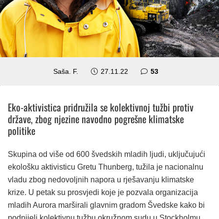
komentara
Saša. F.
27.11.22
53
Eko-aktivistica pridružila se kolektivnoj tužbi protiv
države, zbog njezine navodno pogrešne klimatske
politike
Skupina od više od 600 švedskih mladih ljudi, uključujući
ekološku aktivisticu Gretu Thunberg, tužila je nacionalnu
vladu zbog nedovoljnih napora u rješavanju klimatske
krize. U petak su prosvjedi koje je pozvala organizacija
mladih Aurora marširali glavnim gradom Švedske kako bi
podnijeli kolektivnu tužbu okružnom sudu u Stockholmu.