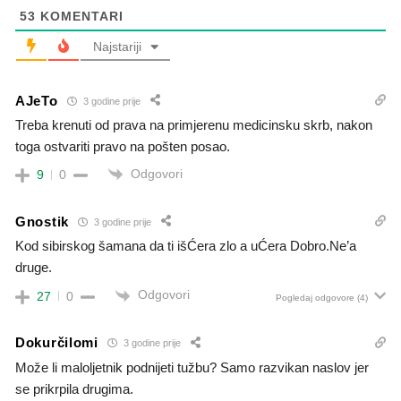
53
KOMENTARI
Najstariji
AJeTo
3 godine prije
Treba krenuti od prava na primjerenu medicinsku skrb, nakon
toga ostvariti pravo na pošten posao.
Odgovori
9
0
Gnostik
3 godine prije
Kod sibirskog šamana da ti išĆera zlo a uĆera Dobro.Ne’a
druge.
Odgovori
27
0
Pogledaj odgovore
(4)
Dokurčilomi
3 godine prije
Može li maloljetnik podnijeti tužbu? Samo razvikan naslov jer
se prikrpila drugima.