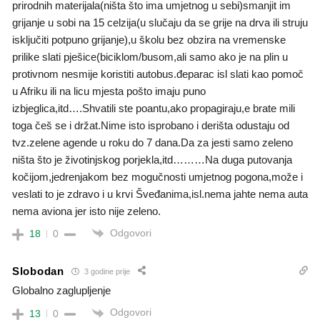
prirodnih materijala(ništa što ima umjetnog u sebi)smanjit im
grijanje u sobi na 15 celzija(u slučaju da se grije na drva ili struju
isključiti potpuno grijanje),u školu bez obzira na vremenske
prilike slati pješice(biciklom/busom,ali samo ako je na plin u
protivnom nesmije koristiti autobus.đeparac isl slati kao pomoč
u Afriku ili na licu mjesta pošto imaju puno
izbjeglica,itd….Shvatili ste poantu,ako propagiraju,e brate mili
toga češ se i držat.Nime isto isprobano i derišta odustaju od
tvz.zelene agende u roku do 7 dana.Da za jesti samo zeleno
ništa što je životinjskog porjekla,itd………Na duga putovanja
kočijom,jedrenjakom bez mogučnosti umjetnog pogona,može i
veslati to je zdravo i u krvi Šveđanima,isl.nema jahte nema auta
nema aviona jer isto nije zeleno.
Odgovori
18
0
Slobodan
3 godine prije
Globalno zaglupljenje
Odgovori
13
0