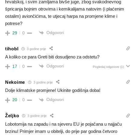
hrvatskoj, i svim zamljama bivše juge, zbog svakodnevnog
špricanja bojnim otrovima i kemikalijama natovim (i plaćenim
ostalim) aviončićima, te utjecaj harpa na promjene klime i
potrese?
Odgovori
29
0
tihobl
3 godine prije
A koliko ce para Greti biti dosudjeno za odstetu?
Odgovori
17
0
Pogledaj odgovore
(1)
Nekoime
3 godine prije
Dolje klimatske promjene! Ukinite godišnja doba!
Odgovori
20
0
Željko
3 godine prije
Lobotomija na zapadu i na sjeveru EU je pojačana u najjaču
brzinu! Primjer imam u obitelji, do prije par godina četvoro