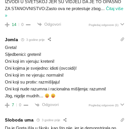
IZVODI U SVETSKOJ JER SU VIDJELI DA JE TO OPASNO
ZA STANOVNISTVO:Zasto ova ne protestuje zbog
…
Čitaj više
»
Odgovori
14
0
Pogledaj odgovore
(1)
Jomla
3 godine prije
Greta!
Sljedbenici: greteni!
Oni koji im vjeruju: kreteni!
Oni kojima je svejedno: idioti (ovcoidi)!
Oni koji im ne vjeruju: normalni!
Oni koji su protiv: razmišljaju!
Oni koji nude razumna i racionalna mišljenja: razumni!
Jbg, nigdje mudrih…
Odgovori
7
0
Pogledaj odgovore
(3)
Sloboda uma
3 godine prije
Da je Greta išla u školu, kao što nije, jer je demonstrirala po