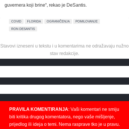
guvernera koji brine“, rekao je DeSantis.
COVID
FLORIDA
OGRANIČENJA
POMILOVANJE
RON DESANTIS
Stavovi izneseni u tekstu i u komentarima ne odražavaju nužno
stav redakcije.
PRAVILA KOMENTIRANJA
: Vaši komentari ne smiju
biti kritika drugog komentatora, nego vaše mišljenje,
prijedlog ili ideja o temi. Nema rasprave tko je u pravu.