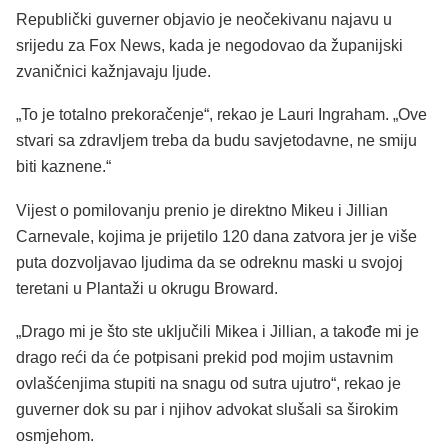
Republički guverner objavio je neočekivanu najavu u
srijedu
za
Fox
News
, kada je negodovao da županijski
zvaničnici kažnjavaju ljude.
„To je totalno prekoračenje“, rekao je Lauri Ingraham. „Ove
stvari sa zdravljem treba da budu
savjetodavne
, ne
smiju
biti kaznene.“
Vijest o pomilovanju
prenio
je direktno Mikeu i Jillian
Carnevale, kojima je prijetilo 120 dana zatvora jer je više
puta dozvoljavao ljudima da se odreknu maski u svojoj
teretani u Plantaži u okrugu
Broward.
„Drago mi je što ste uključili Mikea i Jillian, a
takođe
mi je
drago reći da će potpisani prekid pod mojim ustavnim
ovlašćenjima
stupiti na snagu od sutra ujutro“, rekao je
guverner dok su par i njihov advokat slušali sa širokim
osmjehom.