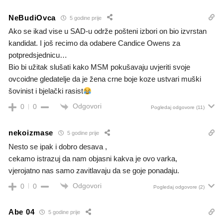
NeBudiOvca
5 godine prije
Ako se ikad vise u SAD-u održe pošteni izbori on bio izvrstan
kandidat. I još recimo da odabere Candice Owens za
potpredsjednicu…
Bio bi užitak slušati kako MSM pokušavaju uvjeriti svoje
ovcoidne gledatelje da je žena crne boje koze ustvari muški
šovinist i bjelački rasist
Odgovori
0
0
Pogledaj odgovore
(11)
nekoizmase
5 godine prije
Nesto se ipak i dobro desava ,
cekamo istrazuj da nam objasni kakva je ovo varka,
vjerojatno nas samo zavitlavaju da se goje ponadaju.
Odgovori
0
0
Pogledaj odgovore
(2)
Abe 04
5 godine prije