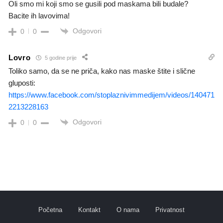
Oli smo mi koji smo se gusili pod maskama bili budale?
Bacite ih lavovima!
Odgovori
0
0
Lovro
5 godine prije
Toliko samo, da se ne priča, kako nas maske štite i slične
gluposti:
https://www.facebook.com/stoplaznivimmedijem/videos/140471
2213228163
Odgovori
0
0
Početna
Kontakt
O nama
Privatnost