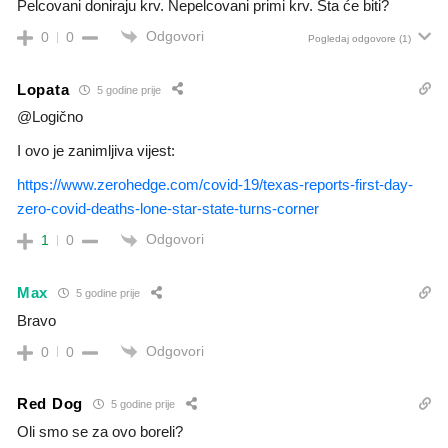
Pelcovani doniraju krv. Nepelcovani primi krv. Sta će biti?
Odgovori
0
0
Pogledaj odgovore
(1)
Lopata
5 godine prije
@Logično
I ovo je zanimljiva vijest:
https://www.zerohedge.com/covid-19/texas-reports-first-day-
zero-covid-deaths-lone-star-state-turns-corner
Odgovori
1
0
Max
5 godine prije
Bravo
Odgovori
0
0
Red Dog
5 godine prije
Oli smo se za ovo boreli?