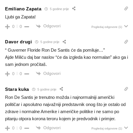
Emiliano Zapata
5 godine prije
Ljubi ga Zapata!
Odgovori
0
0
Pogledaj odgovore
(1)
Davor drugi
5 godine prije
“ Guverner Floride Ron De Santis će da pomiluje…”
Ajde Miliću daj bar naslov “će da izgleda kao normalan” ako ga i
sam jednom pročitaš.
Odgovori
0
0
Stara kuka
5 godine prije
Ron De Santis je trenutno možda i najnormalniji američki
političar i apsolutno najvažniji predstavnik onog što je ostalo od
zdrave i normalne Amerike i američke politike i ne samo po
pitanju otpora korona teroru kojem je predvodnik i primjer.
Odgovori
0
0
Pogledaj odgovore
(1)