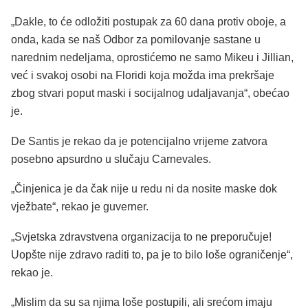
„Dakle, to će odložiti postupak za 60 dana protiv oboje, a
onda, kada se naš Odbor za pomilovanje sastane u
narednim
nedeljama
, oprostićemo ne samo Mikeu i Jillian,
već i svakoj osobi na Floridi koja možda ima prekršaje
zbog stvari poput maski i socijalnog udaljavanja“, obećao
je.
De Santis je rekao da je potencijalno
vrijeme
zatvora
posebno apsurdno u slučaju
Carnevales
.
„Činjenica je da čak nije u redu ni da nosite maske dok
vježbate
“, rekao je guverner.
„
Svjetska
zdravstvena organizacija to ne preporučuje!
Uopšte
nije zdravo raditi to, pa je to bilo loše ograničenje“,
rekao je.
„Mislim da su
sa njima
loše postupili, ali srećom imaju