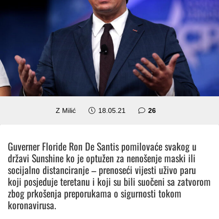
komentara
Z Milić
18.05.21
26
Guverner Floride Ron De Santis pomilovaće svakog u
državi Sunshine ko je optužen za nenošenje maski ili
socijalno distanciranje – prenoseći vijesti uživo paru
koji
posjeduje
teretanu i koji su bili suočeni sa zatvorom
zbog prkošenja preporukama o
sigurnosti
tokom
koronavirusa.