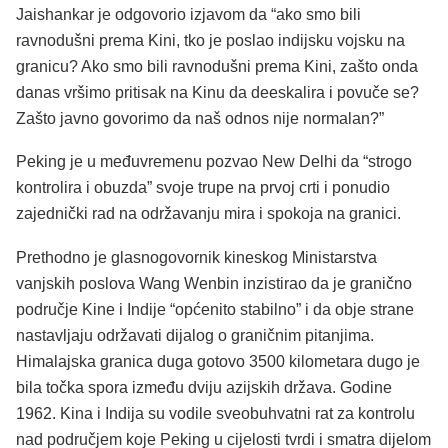
Jaishankar je odgovorio izjavom da “ako smo bili
ravnodušni prema Kini, tko je poslao indijsku vojsku na
granicu? Ako smo bili ravnodušni prema Kini, zašto onda
danas vršimo pritisak na Kinu da deeskalira i povuče se?
Zašto javno govorimo da naš odnos nije normalan?”
Peking je u međuvremenu pozvao New Delhi da “strogo
kontrolira i obuzda” svoje trupe na prvoj crti i ponudio
zajednički rad na održavanju mira i spokoja na granici.
Prethodno je glasnogovornik kineskog Ministarstva
vanjskih poslova Wang Wenbin inzistirao da je granično
područje Kine i Indije “općenito stabilno” i da obje strane
nastavljaju održavati dijalog o graničnim pitanjima.
Himalajska granica duga gotovo 3500 kilometara dugo je
bila točka spora između dviju azijskih država. Godine
1962. Kina i Indija su vodile sveobuhvatni rat za kontrolu
nad područjem koje Peking u cijelosti tvrdi i smatra dijelom