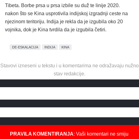
Tibeta. Borbe prsa u prsa izbile su duž te linije 2020.
nakon što se Kina usprotivila indijskoj izgradnji ceste na
njezinom teritoriju. Indija je rekla da je izgubila oko 20
vojnika, dok je Kina tvrdila da je izgubila četiri.
DE-ESKALACIJA
INDIJA
KINA
Stavovi izneseni u tekstu i u komentarima ne odražavaju nužno
stav redakcije.
PRAVILA KOMENTIRANJA
: Vaši komentari ne smiju