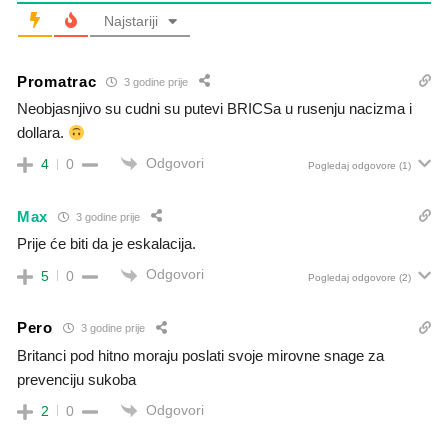
Najstariji
Promatrac
3 godine prije
Neobjasnjivo su cudni su putevi BRICSa u rusenju nacizma i
dollara.
Odgovori
4
0
Pogledaj odgovore
(1)
Max
3 godine prije
Prije će biti da je eskalacija.
Odgovori
5
0
Pogledaj odgovore
(2)
Pero
3 godine prije
Britanci pod hitno moraju poslati svoje mirovne snage za
prevenciju sukoba
Odgovori
2
0