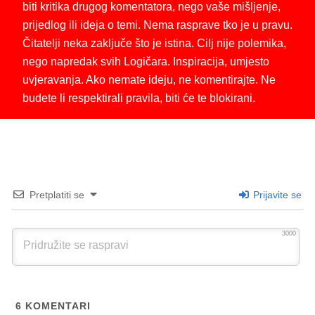
biti kritika drugog komentatora, nego vaše mišljenje,
prijedlog ili ideja o temi. Nema rasprave tko je u pravu.
Čitatelji neka zaključe što je istina. Cilj nije polemika,
nego napredak svih Logičara. Inspiracija, umjesto
uvjeravanja. Ako nemate ideju, ne komentirajte. Ne
budete li respektirali pravila, biti će te blokirani.
Pretplatiti se
Prijavite se
3000
6
KOMENTARI