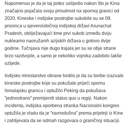
Napomenuo je da je taj potez uslijedio nakon što je Kina
značajno pojačala svoju prisutnost na spornoj granici od
2020. Kineske i indijske postrojbe sukobile su se 09.
prosinca u sjeveroistočnoj indijskoj državi Arunachal
Pradesh, obilježavajući time prvi sukob između dviju
nuklearno naoružanih azijskih država u gotovo dvije
godine. Tučnjava nije dugo trajala jer su se obje strane
brzo razdvojile, a samo je nekoliko vojnika zadobilo lakše
ozljede.
Indijsko ministarstvo obrane tvrdilo je da su borbe izazvale
kineske postrojbe koje su pokušale prijeći spornu
himalajsku granicu i optužilo Peking da pokušava
“jednostrano” promijeniti status quo u regiji. Nakon
incidenta, indijska oporbena stranka Nacionalni kongres
optužila je vladu da je “ravnodušna” prema prijetnji iz Kine
i zahtijevala da se odmah razgovara o graničnoj situaciji.