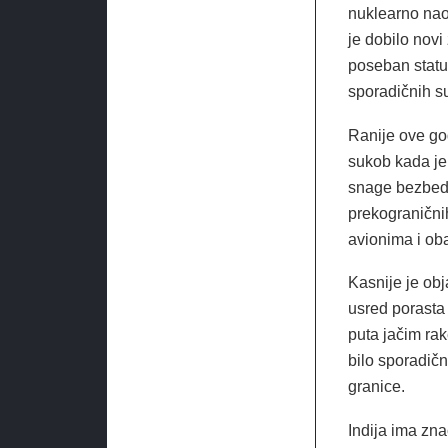
nuklearno nao
je dobilo nov
poseban status
sporadičnih su
Ranije ove god
sukob kada je 
snage bezbedno
prekogranični
avionima i ob
Kasnije je obj
usred porasta 
puta jačim rak
bilo sporadične
granice.
Indija ima zna