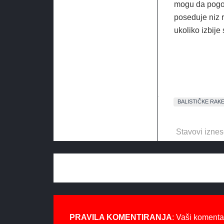
mogu da pogode
poseduje niz 
ukoliko izbije
BALISTIČKE RAK
Stavovi iznes
PRAVILA KOMENTIRANJA
: Vaši komenta