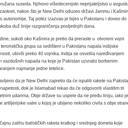
ružana suseda. Njihovo višedecenijski neprijateljstvo u avgust
i zaokret, nakon što je New Delhi oduzeo državi Jammu i Kašmir
 autonomije. Taj potez izazvao je bijes u Pakistanu i doveo do
koba duž linije razgraničenja posljednjih dana.
ine, sukob oko Kašmira je pretio da preraste u otvoreni vojni
teroristička grupa sa sedištem u Pakistanu napala indijske
sti, ubivši preko 40 vojnika. Indija se osvetila naređivanjem
h vazdušnih napada na koje je Pakistan uzvratio borbenim
aranjem najmanje jedne letelice.
avljeno da je New Delhi zapretio da će ispaliti rakete na Pakist
napetosti, dok je Islamabad rekao da će odgovoriti vlastitim tri
etnim udarima. Obje države su uspele da ne pređu liniju, iako j
 artiljerijske vatre u kojoj je ubijeno nekoliko civila s obje stran
čajnu zalihu balističkih raketa kratkog i srednjeg dometa koje