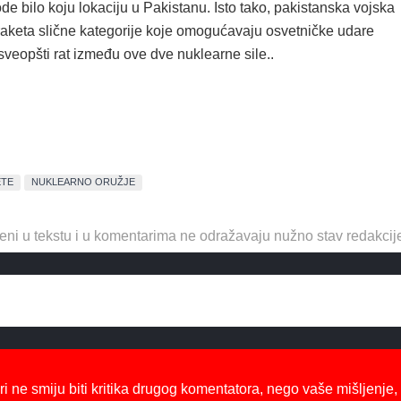
 bilo koju lokaciju u Pakistanu. Isto tako, pakistanska vojska
raketa slične kategorije koje omogućavaju osvetničke udare
 sveopšti rat između ove dve nuklearne sile..
ETE
NUKLEARNO ORUŽJE
eni u tekstu i u komentarima ne odražavaju nužno stav redakcij
ri ne smiju biti kritika drugog komentatora, nego vaše mišljenje,