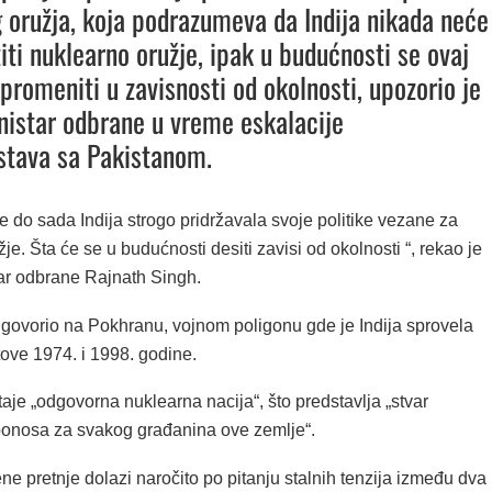
 oružja, koja podrazumeva da Indija nikada neće
iti nuklearno oružje, ipak u budućnosti se ovaj
promeniti u zavisnosti od okolnosti, upozorio je
inistar odbrane u vreme eskalacije
jstava sa Pakistanom.
e do sada Indija strogo pridržavala svoje politike vezane za
e. Šta će se u budućnosti desiti zavisi od okolnosti “, rekao je
tar odbrane Rajnath Singh.
 govorio na Pokhranu, vojnom poligonu gde je Indija sprovela
tove 1974. i 1998. godine.
staje „odgovorna nuklearna nacija“, što predstavlja „stvar
onosa za svakog građanina ove zemlje“.
ne pretnje dolazi naročito po pitanju stalnih tenzija između dva