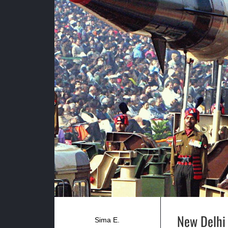
New Delhi 
Sima E.