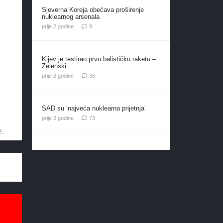
Sjeverna Koreja obećava proširenje
nuklearnog arsenala
komentara
prije 2 godine
9
Kijev je testirao prvu balističku raketu –
Zelenski
komentara
prije 2 godine
35
SAD su ‘najveća nuklearna prijetnja’
komentara
prije 2 godine
73
e.