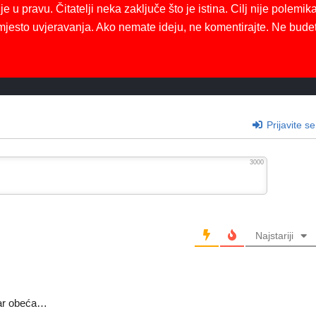
je u pravu. Čitatelji neka zaključe što je istina. Cilj nije polemika
mjesto uvjeravanja. Ako nemate ideju, ne komentirajte. Ne bude
Prijavite se
3000
Najstariji
čar obeća…