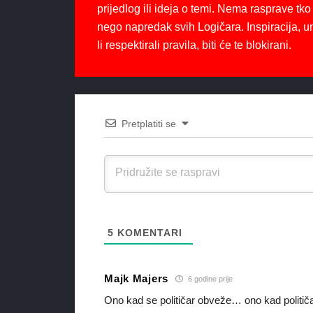
prijedlog ili ideja o temi. Nema rasprave tko 
nego napredak svih Logičara. Inspiracija, u
li respektirali pravila, biti će te blokirani.
Pretplatiti se
5
KOMENTARI
Majk Majers
6 godine prije
Ono kad se političar obveže… ono kad politi