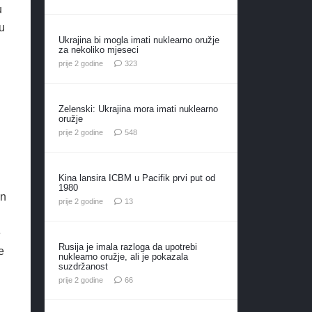
u
u
Ukrajina bi mogla imati nuklearno oružje
za nekoliko mjeseci
komentara
prije 2 godine
323
Zelenski: Ukrajina mora imati nuklearno
oružje
komentara
prije 2 godine
548
Kina lansira ICBM u Pacifik prvi put od
1980
an
komentara
prije 2 godine
13
e
Rusija je imala razloga da upotrebi
e
nuklearno oružje, ali je pokazala
suzdržanost
komentara
prije 2 godine
66