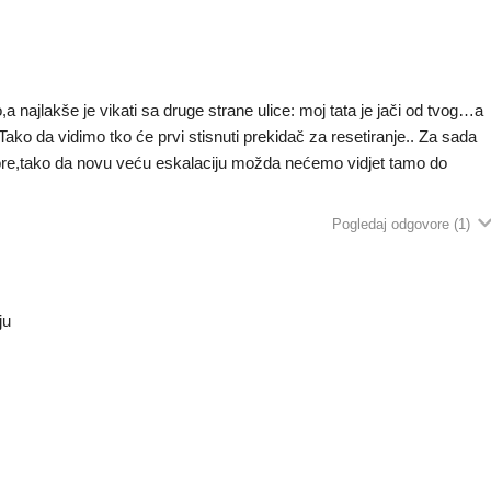
lo,a najlakše je vikati sa druge strane ulice: moj tata je jači od tvog…a
. Tako da vidimo tko će prvi stisnuti prekidač za resetiranje.. Za sada
zbore,tako da novu veću eskalaciju možda nećemo vidjet tamo do
Pogledaj odgovore
(1)
ju