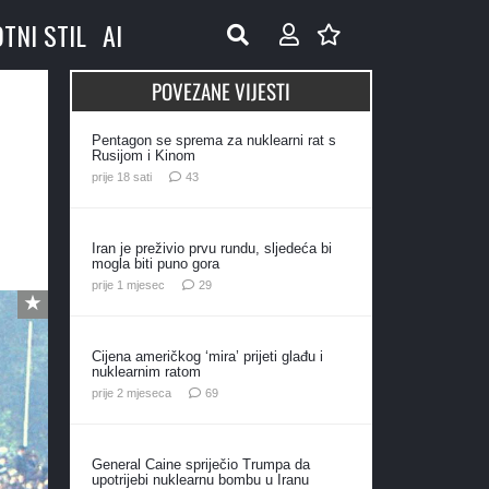
OTNI STIL
AI
POVEZANE VIJESTI
Pentagon se sprema za nuklearni rat s
Rusijom i Kinom
komentara
prije 18 sati
43
Iran je preživio prvu rundu, sljedeća bi
mogla biti puno gora
komentara
prije 1 mjesec
29
Cijena američkog ‘mira’ prijeti glađu i
nuklearnim ratom
komentara
prije 2 mjeseca
69
General Caine spriječio Trumpa da
upotrijebi nuklearnu bombu u Iranu