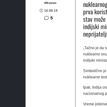
nuklearnog
204 posts
prva korist
16.08.19
stav može 
komentara
5
indijski m
neprijatel
„Tačno je da s
nuklearno oružj
indijski minis
Simbolično je
nuklearne tes
Ipak, Indija o
nacionalnog p
Vreme prikrive