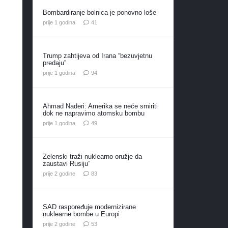
Bombardiranje bolnica je ponovno loše
komentar
prije 1 godina
41
Trump zahtijeva od Irana “bezuvjetnu
predaju”
komentara
prije 1 godina
94
Ahmad Naderi: Amerika se neće smiriti
dok ne napravimo atomsku bombu
komentara
prije 1 godina
49
Zelenski traži nuklearno oružje da
zaustavi Rusiju”
komentara
prije 2 godine
83
SAD raspoređuje modernizirane
nuklearne bombe u Europi
komentara
prije 2 godine
53