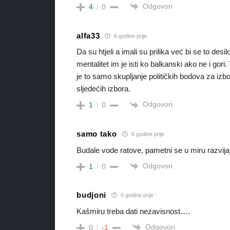
Odgovori
4
0
alfa33
6 godine prije
Da su htjeli a imali su prilika već bi se to desi
mentalitet im je isti ko balkanski ako ne i gori
je to samo skupljanje političkih bodova za i
sljedećih izbora.
Odgovori
1
0
samo tako
6 godine prije
Budale vode ratove, pametni se u miru razvija
Odgovori
1
0
budjoni
6 godine prije
Kašmiru treba dati nezavisnost….
Odgovori
0
-1