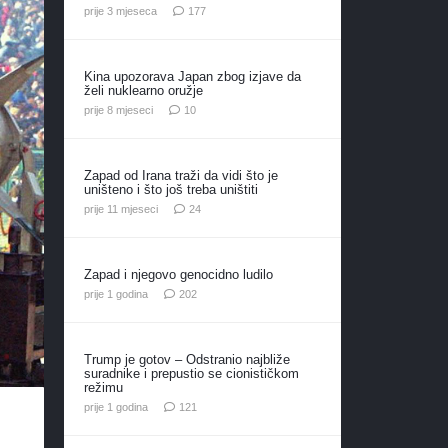
komentara
prije 3 mjeseca
177
Kina upozorava Japan zbog izjave da
želi nuklearno oružje
komentara
prije 8 mjeseci
10
Zapad od Irana traži da vidi što je
uništeno i što još treba uništiti
komentara
prije 11 mjeseci
24
Zapad i njegovo genocidno ludilo
komentara
prije 1 godina
202
Trump je gotov – Odstranio najbliže
suradnike i prepustio se cionističkom
režimu
komentar
prije 1 godina
121