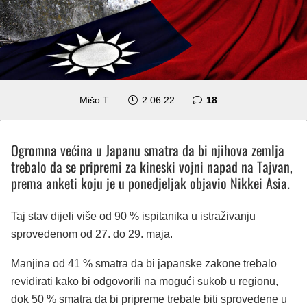
komentara
Mišo T.
2.06.22
18
Ogromna većina u Japanu smatra da bi njihova zemlja
trebalo da se pripremi za kineski vojni napad na Tajvan,
prema anketi koju je u ponedjeljak objavio Nikkei Asia.
Taj stav dijeli više od 90 % ispitanika u istraživanju
sprovedenom od 27. do 29. maja.
Manjina od 41 % smatra da bi japanske zakone trebalo
revidirati kako bi odgovorili na mogući sukob u regionu,
dok 50 % smatra da bi pripreme trebale biti sprovedene u