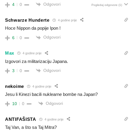
Odgovori
4
0
Pogledaj odgovore
(1)
Schwarze Hunderte
4 godine prije
Hoce Nippon da popije Ipon !
Odgovori
6
0
Max
4 godine prije
Izgovori za militarizaciju Japana.
Odgovori
3
0
nekoime
4 godine prije
Jesu li Kinezi bacili nuklearne bombe na Japan?
Odgovori
10
0
ANTIFAŠISTA
4 godine prije
Taj Van, a što sa Taj Mitra?