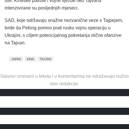
sile. Kineske patrole i vojne vježbe oko Tajvana
intenzivirane su posljednjih mjeseci.
SAD, koje održavaju snažne nezvanične veze s Tajpejem,
tvrde da Peking pomno prati rusku vojnu operaciju u
Ukrajini, s ciljem potencijalnog pokretanja slične ofanzive
na Tajvan.
JAPAN
KINA
TAJVAN
Stavovi izneseni u tekstu i u komentarima ne odražavaju nužno
stav redakcije.