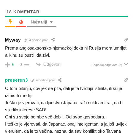
18
KOMENTARI
Najstariji
Myway
4 godine prije
Prema anglosaksonsko-njemackoj doktrini Rusija mora umrijeti
a Kinu su pustili da zivi.
Odgovori
6
0
Pogledaj odgovore
(2)
preseren3
4 godine prije
O tom pitanju, čovijek se pita, dali je ta tvrdnja istinita, ili su je
izmislili mediji.
Teško je vjerovati, da ljudstvo Japana traži nuklearni rat, da bi
sljedilo interese SAD!
Oni su svoje bombe več dobili. Od svog gospodara.
I teško je vjerovati, da Japanac, onaj inteligentan, a ja još uvijek
vjerujem, da je to večina, nezna, da sav konflikt oko Tajvana