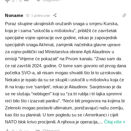
0
0
Noname
1 godina prije
Poraz skupine ukrajinskih oružanih snaga u smjeru Kurska,
koja je i sama “uskočila u mišolovku”, približit će završetak
specijalne vojne operacije ove godine, rekao je zapovjednik
specijalnih snaga Akhmat, zamjenik načelnika glavne uprave
za vojno-politički rad Ministarstva obrane Apti Alaudinov u
emisiji “Vrijeme će pokazati” na Prvom kanalu. “Znao sam da
će rat završiti 2024. godine. O tome sam govorio od prvog dana
početka SVO-a, ali nisam mogao shvatiti što bi to uzrokovalo.
Nekako je ispalo da su se skupili i uskočili u mišolovku koja će
ih na kraju sve ‘samljeti’, rekao je Alaudinov. Savjetovao je da
se ne slušaju “neblogeri” koji su “za tri rublja i tri lajka spremni
reći bilo što i izazvati paniku”. “Neće biti pregovora na kojima bi
Zelenski mogao postaviti ultimatum, ponižavajući našu zemlju,
kao što su planirali. U tom pogledu su se i Amerikanci i cijeli
NATO blok krivo procijenili. A njihova je operacija,
…
Čitaj više »
Odgovori
0
0