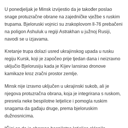
U ponedjeljak je Minsk izvijestio da je također poslao
snage protuzračne obrane na zajedničke vježbe s ruskim
trupama. Bjeloruski vojnici su zrakoplovom Il-76 prebačeni
na poligon Ashuluk u regiji Astrakhan u južnoj Rusiji,
navodi se u izjavama.
Kretanje trupa dolazi usred ukrajinskog upada u rusku
regiju Kursk, koji je započeo prije tjedan dana i neizravno
uključio Bjelorusiju kada je Kijev lansirao dronove
kamikaze kroz zračni prostor zemlje.
Minsk nije izravno uključen u ukrajinski sukob, ali je
njegova protuzračna obrana, koja je integrirana s ruskom,
presrela neke bespilotne letjelice i pomogla ruskim
snagama da gađaju druge, prema bjeloruskim
dužnosnicima.