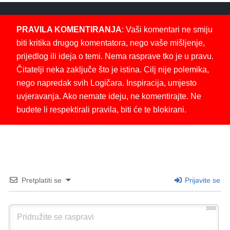
PRAVILA KOMENTIRANJA
: Vaši komentari ne smiju
biti kritika drugog komentatora, nego vaše mišljenje,
prijedlog ili ideja o temi. Nema rasprave tko je u pravu.
Čitatelji neka zaključe što je istina. Cilj nije polemika,
nego napredak svih Logičara. Inspiracija, umjesto
uvjeravanja. Ako nemate ideju, ne komentirajte. Ne
budete li respektirali pravila, biti će te blokirani.
Pretplatiti se
Prijavite se
3000