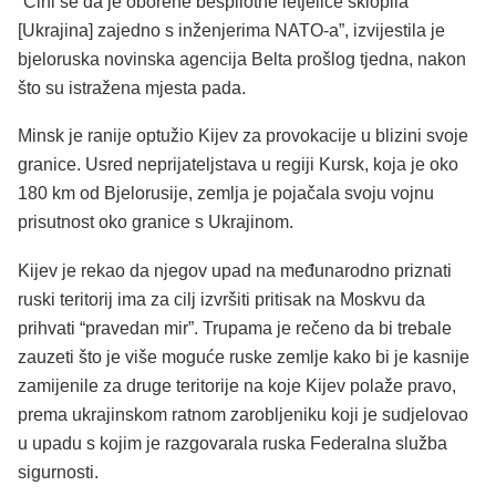
“Čini se da je oborene bespilotne letjelice sklopila
[Ukrajina] zajedno s inženjerima NATO-a”, izvijestila je
bjeloruska novinska agencija Belta prošlog tjedna, nakon
što su istražena mjesta pada.
Minsk je ranije optužio Kijev za provokacije u blizini svoje
granice. Usred neprijateljstava u regiji Kursk, koja je oko
180 km od Bjelorusije, zemlja je pojačala svoju vojnu
prisutnost oko granice s Ukrajinom.
Kijev je rekao da njegov upad na međunarodno priznati
ruski teritorij ima za cilj izvršiti pritisak na Moskvu da
prihvati “pravedan mir”. Trupama je rečeno da bi trebale
zauzeti što je više moguće ruske zemlje kako bi je kasnije
zamijenile za druge teritorije na koje Kijev polaže pravo,
prema ukrajinskom ratnom zarobljeniku koji je sudjelovao
u upadu s kojim je razgovarala ruska Federalna služba
sigurnosti.