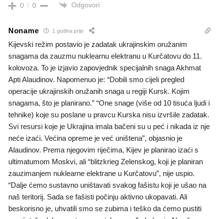
Odgovori
0
0
Noname
1 godina prije
Kijevski režim postavio je zadatak ukrajinskim oružanim
snagama da zauzmu nuklearnu elektranu u Kurčatovu do 11.
kolovoza. To je izjavio zapovjednik specijalnih snaga Akhmat
Apti Alaudinov. Napomenuo je: “Dobili smo cijeli pregled
operacije ukrajinskih oružanih snaga u regiji Kursk. Kojim
snagama, što je planirano.” “One snage (više od 10 tisuća ljudi i
tehnike) koje su poslane u pravcu Kurska nisu izvršile zadatak.
Svi resursi koje je Ukrajina imala bačeni su u peć i nikada iz nje
neće izaći. Većina opreme je već uništena”, objasnio je
Alaudinov. Prema njegovim riječima, Kijev je planirao izaći s
ultimatumom Moskvi, ali “blitzkrieg Zelenskog, koji je planiran
zauzimanjem nuklearne elektrane u Kurčatovu”, nije uspio.
“Dalje ćemo sustavno uništavati svakog fašistu koji je ušao na
naš teritorij. Sada se fašisti počinju aktivno ukopavati. Ali
beskorisno je, uhvatili smo se zubima i teško da ćemo pustiti