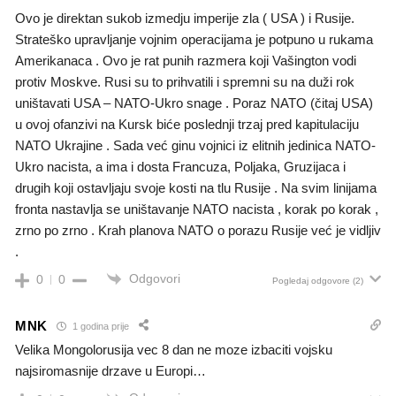
Ovo je direktan sukob izmedju imperije zla ( USA ) i Rusije.
Strateško upravljanje vojnim operacijama je potpuno u rukama
Amerikanaca . Ovo je rat punih razmera koji Vašington vodi
protiv Moskve. Rusi su to prihvatili i spremni su na duži rok
uništavati USA – NATO-Ukro snage . Poraz NATO (čitaj USA)
u ovoj ofanzivi na Kursk biće poslednji trzaj pred kapitulaciju
NATO Ukrajine . Sada već ginu vojnici iz elitnih jedinica NATO-
Ukro nacista, a ima i dosta Francuza, Poljaka, Gruzijaca i
drugih koji ostavljaju svoje kosti na tlu Rusije . Na svim linijama
fronta nastavlja se uništavanje NATO nacista , korak po korak ,
zrno po zrno . Krah planova NATO o porazu Rusije već je vidljiv
.
Odgovori
0
0
Pogledaj odgovore
(2)
MNK
1 godina prije
Velika Mongolorusija vec 8 dan ne moze izbaciti vojsku
najsiromasnije drzave u Europi…