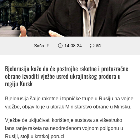
komentar
Saša. F.
14.08.24
51
Bjelorusija kaže da će postrojbe raketne i protuzračne
obrane izvoditi vježbe usred ukrajinskog prodora u
regiju Kursk
Bjelorusija šalje raketne i topničke trupe u Rusiju na vojne
vježbe, objavilo je u utorak Ministarstvo obrane u Minsku.
Vježbe će uključivati ​​korištenje sustava za višestruko
lansiranje raketa na neodređenom vojnom poligonu u
Rusiji, stoji u kratkoj poruci.