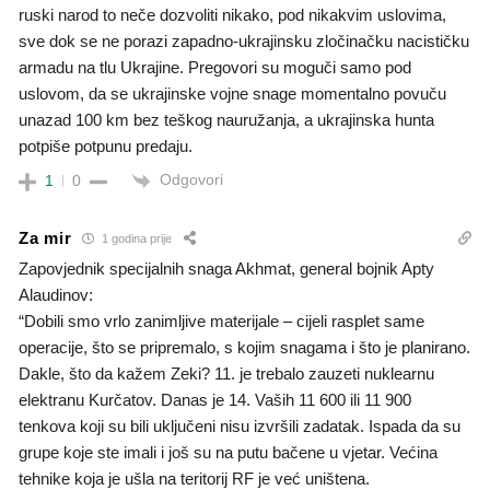
ruski narod to neče dozvoliti nikako, pod nikakvim uslovima,
sve dok se ne porazi zapadno-ukrajinsku zločinačku nacističku
armadu na tlu Ukrajine. Pregovori su moguči samo pod
uslovom, da se ukrajinske vojne snage momentalno povuču
unazad 100 km bez teškog nauružanja, a ukrajinska hunta
potpiše potpunu predaju.
Odgovori
1
0
Za mir
1 godina prije
Zapovjednik specijalnih snaga Akhmat, general bojnik Apty
Alaudinov:
“Dobili smo vrlo zanimljive materijale – cijeli rasplet same
operacije, što se pripremalo, s kojim snagama i što je planirano.
Dakle, što da kažem Zeki? 11. je trebalo zauzeti nuklearnu
elektranu Kurčatov. Danas je 14. Vaših 11 600 ili 11 900
tenkova koji su bili uključeni nisu izvršili zadatak. Ispada da su
grupe koje ste imali i još su na putu bačene u vjetar. Većina
tehnike koja je ušla na teritorij RF je već uništena.