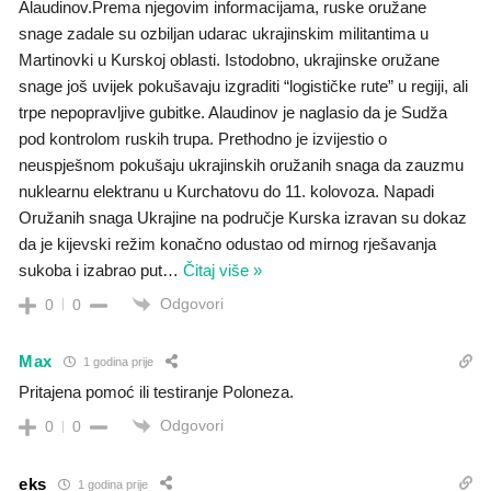
Alaudinov.Prema njegovim informacijama, ruske oružane
snage zadale su ozbiljan udarac ukrajinskim militantima u
Martinovki u Kurskoj oblasti. Istodobno, ukrajinske oružane
snage još uvijek pokušavaju izgraditi “logističke rute” u regiji, ali
trpe nepopravljive gubitke. Alaudinov je naglasio da je Sudža
pod kontrolom ruskih trupa. Prethodno je izvijestio o
neuspješnom pokušaju ukrajinskih oružanih snaga da zauzmu
nuklearnu elektranu u Kurchatovu do 11. kolovoza. Napadi
Oružanih snaga Ukrajine na područje Kurska izravan su dokaz
da je kijevski režim konačno odustao od mirnog rješavanja
sukoba i izabrao put
…
Čitaj više »
Odgovori
0
0
Max
1 godina prije
Pritajena pomoć ili testiranje Poloneza.
Odgovori
0
0
eks
1 godina prije