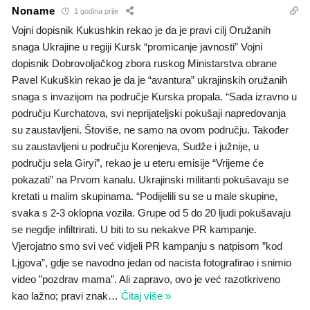
Noname
1 godina prije
Vojni dopisnik Kukushkin rekao je da je pravi cilj Oružanih
snaga Ukrajine u regiji Kursk “promicanje javnosti” Vojni
dopisnik Dobrovoljačkog zbora ruskog Ministarstva obrane
Pavel Kukuškin rekao je da je “avantura” ukrajinskih oružanih
snaga s invazijom na područje Kurska propala. “Sada izravno u
području Kurchatova, svi neprijateljski pokušaji napredovanja
su zaustavljeni. Štoviše, ne samo na ovom području. Također
su zaustavljeni u području Korenjeva, Sudže i južnije, u
području sela Giryi”, rekao je u eteru emisije “Vrijeme će
pokazati” na Prvom kanalu. Ukrajinski militanti pokušavaju se
kretati u malim skupinama. “Podijelili su se u male skupine,
svaka s 2-3 oklopna vozila. Grupe od 5 do 20 ljudi pokušavaju
se negdje infiltrirati. U biti to su nekakve PR kampanje.
Vjerojatno smo svi već vidjeli PR kampanju s natpisom ”kod
Ljgova”, gdje se navodno jedan od nacista fotografirao i snimio
video ”pozdrav mama”. Ali zapravo, ovo je već razotkriveno
kao lažno; pravi znak
…
Čitaj više »