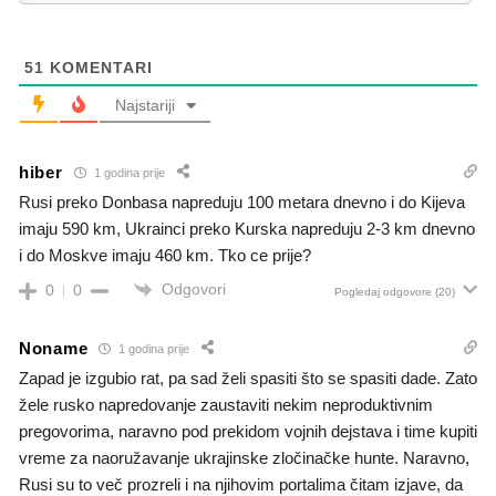
51
KOMENTARI
Najstariji
hiber
1 godina prije
Rusi preko Donbasa napreduju 100 metara dnevno i do Kijeva
imaju 590 km, Ukrainci preko Kurska napreduju 2-3 km dnevno
i do Moskve imaju 460 km. Tko ce prije?
Odgovori
0
0
Pogledaj odgovore
(20)
Noname
1 godina prije
Zapad je izgubio rat, pa sad želi spasiti što se spasiti dade. Zato
žele rusko napredovanje zaustaviti nekim neproduktivnim
pregovorima, naravno pod prekidom vojnih dejstava i time kupiti
vreme za naoružavanje ukrajinske zločinačke hunte. Naravno,
Rusi su to več prozreli i na njihovim portalima čitam izjave, da