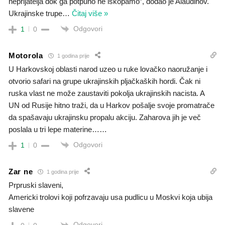
neprijatelja dok ga potpuno ne iskopamo”, dodao je Alaudinov.
Ukrajinske trupe
…
Čitaj više »
Odgovori
1
0
Motorola
1 godina prije
U Harkovskoj oblasti narod uzeo u ruke lovačko naoružanje i
otvorio safari na grupe ukrajinskih pljačkaških hordi. Čak ni
ruska vlast ne može zaustaviti pokolja ukrajinskih nacista. A
UN od Rusije hitno traži, da u Harkov pošalje svoje promatrače
da spašavaju ukrajinsku propalu akciju. Zaharova jih je več
poslala u tri lepe materine……
Odgovori
1
0
Zar ne
1 godina prije
Prpruski slaveni,
Americki trolovi koji pofrzavaju usa pudlicu u Moskvi koja ubija
slavene
Odgovori