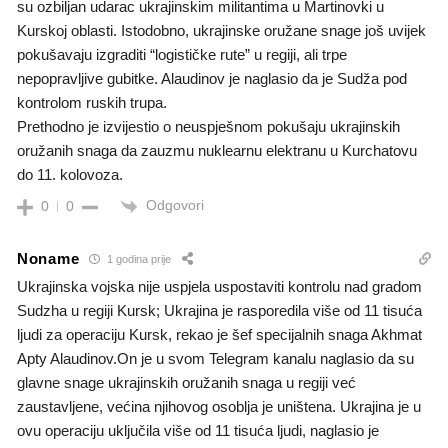
su ozbiljan udarac ukrajinskim militantima u Martinovki u
Kurskoj oblasti. Istodobno, ukrajinske oružane snage još uvijek
pokušavaju izgraditi “logističke rute” u regiji, ali trpe
nepopravljive gubitke. Alaudinov je naglasio da je Sudža pod
kontrolom ruskih trupa.
Prethodno je izvijestio o neuspješnom pokušaju ukrajinskih
oružanih snaga da zauzmu nuklearnu elektranu u Kurchatovu
do 11. kolovoza.
Odgovori
0
0
Noname
1 godina prije
Ukrajinska vojska nije uspjela uspostaviti kontrolu nad gradom
Sudzha u regiji Kursk; Ukrajina je rasporedila više od 11 tisuća
ljudi za operaciju Kursk, rekao je šef specijalnih snaga Akhmat
Apty Alaudinov.On je u svom Telegram kanalu naglasio da su
glavne snage ukrajinskih oružanih snaga u regiji već
zaustavljene, većina njihovog osoblja je uništena. Ukrajina je u
ovu operaciju uključila više od 11 tisuća ljudi, naglasio je