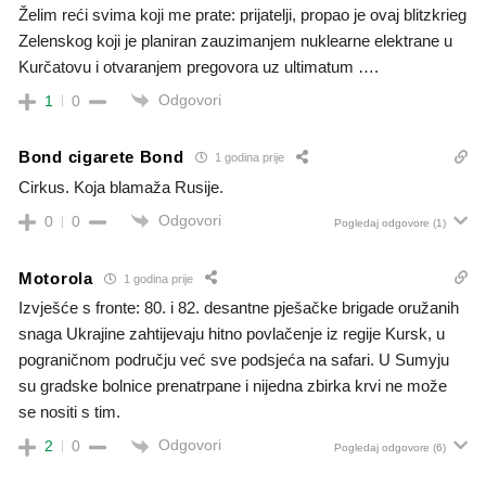
Želim reći svima koji me prate: prijatelji, propao je ovaj blitzkrieg
Zelenskog koji je planiran zauzimanjem nuklearne elektrane u
Kurčatovu i otvaranjem pregovora uz ultimatum ….
Odgovori
1
0
Bond cigarete Bond
1 godina prije
Cirkus. Koja blamaža Rusije.
Odgovori
0
0
Pogledaj odgovore
(1)
Motorola
1 godina prije
Izvješće s fronte: 80. i 82. desantne pješačke brigade oružanih
snaga Ukrajine zahtijevaju hitno povlačenje iz regije Kursk, u
pograničnom području već sve podsjeća na safari. U Sumyju
su gradske bolnice prenatrpane i nijedna zbirka krvi ne može
se nositi s tim.
Odgovori
2
0
Pogledaj odgovore
(6)