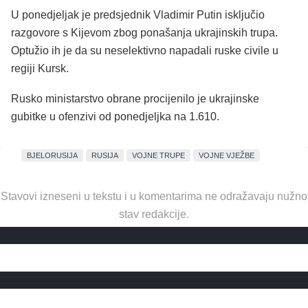
U ponedjeljak je predsjednik Vladimir Putin isključio
razgovore s Kijevom zbog ponašanja ukrajinskih trupa.
Optužio ih je da su neselektivno napadali ruske civile u
regiji Kursk.
Rusko ministarstvo obrane procijenilo je ukrajinske
gubitke u ofenzivi od ponedjeljka na 1.610.
BJELORUSIJA
RUSIJA
VOJNE TRUPE
VOJNE VJEŽBE
Stavovi izneseni u tekstu i u komentarima ne odražavaju nužno
stav redakcije.