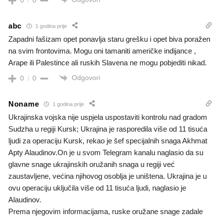
abc
1 godina prije
Zapadni fašizam opet ponavlja staru grešku i opet biva poražen
na svim frontovima. Mogu oni tamaniti američke indijance ,
Arape ili Palestince ali ruskih Slavena ne mogu pobjediti nikad.
Odgovori
0
0
Noname
1 godina prije
Ukrajinska vojska nije uspjela uspostaviti kontrolu nad gradom
Sudzha u regiji Kursk; Ukrajina je rasporedila više od 11 tisuća
ljudi za operaciju Kursk, rekao je šef specijalnih snaga Akhmat
Apty Alaudinov.On je u svom Telegram kanalu naglasio da su
glavne snage ukrajinskih oružanih snaga u regiji već
zaustavljene, većina njihovog osoblja je uništena. Ukrajina je u
ovu operaciju uključila više od 11 tisuća ljudi, naglasio je
Alaudinov.
Prema njegovim informacijama, ruske oružane snage zadale