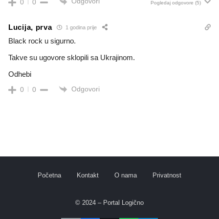
Odgovori
0
0
Pogledaj odgovore
(5)
Lucija, prva
1 godina prije
Black rock u sigurno.
Takve su ugovore sklopili sa Ukrajinom.
Odhebi
Odgovori
0
0
Početna
Kontakt
O nama
Privatnost
© 2024 – Portal Logično