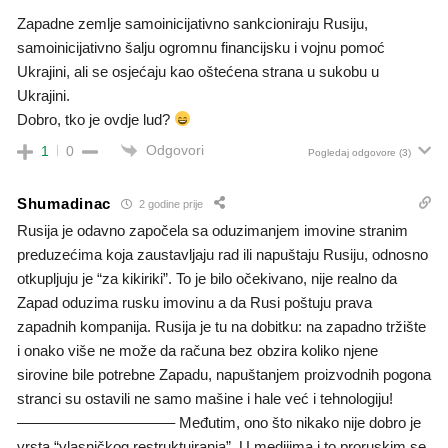
Zapadne zemlje samoinicijativno sankcioniraju Rusiju,
samoinicijativno šalju ogromnu financijsku i vojnu pomoć
Ukrajini, ali se osjećaju kao oštećena strana u sukobu u
Ukrajini.
Dobro, tko je ovdje lud?
Odgovori
1
0
Pogledaj odgovore
(3)
Shumadinac
2 godine prije
Rusija je odavno započela sa oduzimanjem imovine stranim
preduzećima koja zaustavljaju rad ili napuštaju Rusiju, odnosno
otkupljuju je “za kikiriki”. To je bilo očekivano, nije realno da
Zapad oduzima rusku imovinu a da Rusi poštuju prava
zapadnih kompanija. Rusija je tu na dobitku: na zapadno tržište
i onako više ne može da računa bez obzira koliko njene
sirovine bile potrebne Zapadu, napuštanjem proizvodnih pogona
stranci su ostavili ne samo mašine i hale već i tehnologiju!
——————————– Međutim, ono što nikako nije dobro je
vrsta “vlasničkog restruktuiranja”. U medijima i to proruskim se