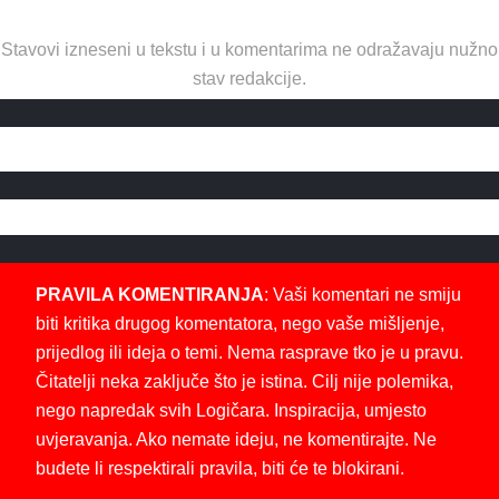
Stavovi izneseni u tekstu i u komentarima ne odražavaju nužno
stav redakcije.
PRAVILA KOMENTIRANJA
: Vaši komentari ne smiju
biti kritika drugog komentatora, nego vaše mišljenje,
prijedlog ili ideja o temi. Nema rasprave tko je u pravu.
Čitatelji neka zaključe što je istina. Cilj nije polemika,
nego napredak svih Logičara. Inspiracija, umjesto
uvjeravanja. Ako nemate ideju, ne komentirajte. Ne
budete li respektirali pravila, biti će te blokirani.