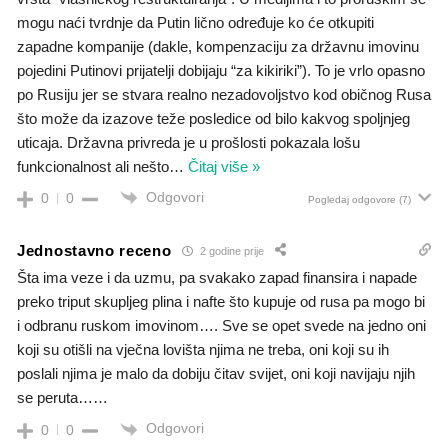
mogu naći tvrdnje da Putin lično određuje ko će otkupiti
zapadne kompanije (dakle, kompenzaciju za državnu imovinu
pojedini Putinovi prijatelji dobijaju “za kikiriki”). To je vrlo opasno
po Rusiju jer se stvara realno nezadovoljstvo kod običnog Rusa
što može da izazove teže posledice od bilo kakvog spoljnjeg
uticaja. Državna privreda je u prošlosti pokazala lošu
funkcionalnost ali nešto
…
Čitaj više »
Odgovori
0
0
Pogledaj odgovore
(7)
Jednostavno receno
2 godine prije
Šta ima veze i da uzmu, pa svakako zapad finansira i napade
preko triput skupljeg plina i nafte što kupuje od rusa pa mogo bi
i odbranu ruskom imovinom…. Sve se opet svede na jedno oni
koji su otišli na vječna lovišta njima ne treba, oni koji su ih
poslali njima je malo da dobiju čitav svijet, oni koji navijaju njih
se peruta……
Odgovori
0
0