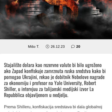
komentara
Mišo T.
26.12.23
20
Stajalište dolara kao rezervne valute bi bilo ugroženo
ako Zapad konfiskuje zamrznuta ruska sredstva kako bi
pomogao Ukrajini, rekao je dobitnik Nobelove nagrade
za ekonomiju i profesor na Yale University, Robert
Shiller, u intervjuu za talijanski medijski izvor La
Repubblica objavljenom u nedjelju.
Prema Shilleru, konfiskacija sredstava bi dala globalnoj