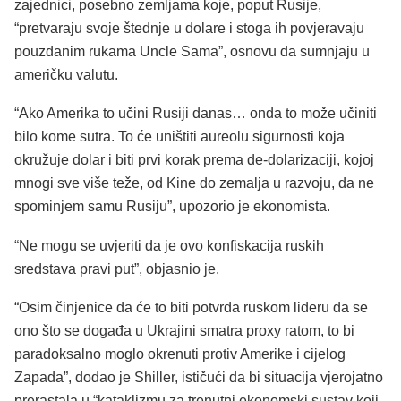
zajednici, posebno zemljama koje, poput Rusije,
“pretvaraju svoje štednje u dolare i stoga ih povjeravaju
pouzdanim rukama Uncle Sama”, osnovu da sumnjaju u
američku valutu.
“Ako Amerika to učini Rusiji danas… onda to može učiniti
bilo kome sutra. To će uništiti aureolu sigurnosti koja
okružuje dolar i biti prvi korak prema de-dolarizaciji, kojoj
mnogi sve više teže, od Kine do zemalja u razvoju, da ne
spominjem samu Rusiju”, upozorio je ekonomista.
“Ne mogu se uvjeriti da je ovo konfiskacija ruskih
sredstava pravi put”, objasnio je.
“Osim činjenice da će to biti potvrda ruskom lideru da se
ono što se događa u Ukrajini smatra proxy ratom, to bi
paradoksalno moglo okrenuti protiv Amerike i cijelog
Zapada”, dodao je Shiller, ističući da bi situacija vjerojatno
prerastala u “kataklizmu za trenutni ekonomski sustav koji