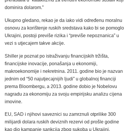
dominira dolarom.”
Ukupno gledano, rekao je da iako vidi određenu moralnu
osnovu za korištenje ruskih sredstava kako bi se pomoglo
Ukrajini, postoji previše rizika i “previše nepoznanica” u
vezi s utjecajem takve akcije.
Shiller je poznat po istraživanju financijskih tržišta,
financijske inovacije, ponašanja u ekonomiji,
makroekonomije i nekretnina. 2011. godine bio je nazvan
jednim od “50 najutjecajnijih ljudi” u globalnoj financiji
prema Bloombergu, a 2013. godine dobio je Nobelovu
nagradu za ekonomiju za svoju empirijsku analizu cijena
imovine.
EU, SAD i njihovi saveznici su zamrznuli otprilike 300
milijardi dolara ruskih deviznih rezervi od prošle godine
kao dio kampanje sankcija zbog sukoba u Ukrajini.