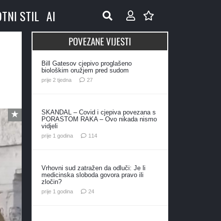
OTNI STIL
AI
POVEZANE VIJESTI
Bill Gatesov cjepivo proglašeno
biološkim oružjem pred sudom
komentara
prije 2 tjedna
27
SKANDAL – Covid i cjepiva povezana s
PORASTOM RAKA – Ovo nikada nismo
vidjeli
komentara
prije 1 godina
114
Vrhovni sud zatražen da odluči: Je li
medicinska sloboda govora pravo ili
zločin?
komentara
prije 1 godina
24