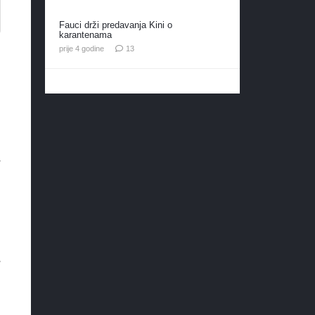
Fauci drži predavanja Kini o
karantenama
komentara
prije 4 godine
13