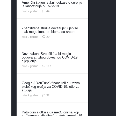
Američki špijuni sakrili dokaze o curenju
iz laboratorija o Covid-19
komentara
prije 2 godine
44
Znanstvena studija dokazuje: Cjepiše
ipak mogu imati problema sa srcem
komentara
prije 2 godine
20
Novi zakon: Sveučilišta bi mogla
odgovarati zbog obveznog COVID-19
cijepljenja
komentara
prije 2 godine
117
Google (i YouTube) financirali su razvoj
biološkog oružja za COVID-19, otkriva
studija
e
komentara
prije 2 godine
32
Patologinja otkrila da među onima koji
su ”potpuno cijepljeni”, u dobi između 15