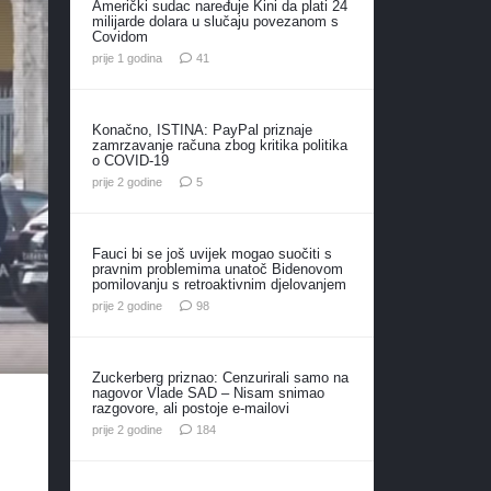
Američki sudac naređuje Kini da plati 24
milijarde dolara u slučaju povezanom s
Covidom
komentar
prije 1 godina
41
Konačno, ISTINA: PayPal priznaje
zamrzavanje računa zbog kritika politika
o COVID-19
komentara
prije 2 godine
5
Fauci bi se još uvijek mogao suočiti s
pravnim problemima unatoč Bidenovom
pomilovanju s retroaktivnim djelovanjem
komentara
prije 2 godine
98
Zuckerberg priznao: Cenzurirali samo na
nagovor Vlade SAD – Nisam snimao
razgovore, ali postoje e-mailovi
komentara
prije 2 godine
184