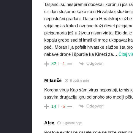
Talijanci su nespremni dočekali koronu i još 
cili dan slušamo kako su u Hrvatskoj službe iz
neposlušni građani. Da se u Hrvatskoj službe o
vrtija oglas kako Lovrinac traži deset picigam
picigamorta još u životu nisan vidija. Eto da je 
kopaju grebe sad bi imali di mrce ukopavat ka
peći. Moran i ja pofalit hrvatske službe šta pr
nabave drone i špurtile ka Kinezi za
…
Čitaj vi
Odgovori
32
-1
Milanče
6 godine prije
Korona virus Kao sám virus nepostoji, izmislje
sasvim drugaciju igru od onoho sto mediji píšu
Odgovori
14
-5
Alex
6 godine prije
Postoje ekološke kasele koje se brže kremira