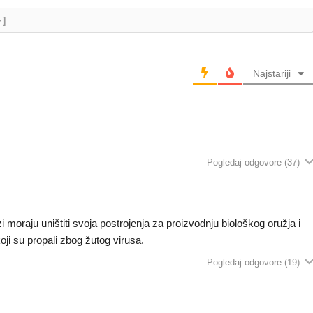
+]
Najstariji
Pogledaj odgovore
(37)
zi moraju uništiti svoja postrojenja za proizvodnju biološkog oružja i
koji su propali zbog žutog virusa.
Pogledaj odgovore
(19)