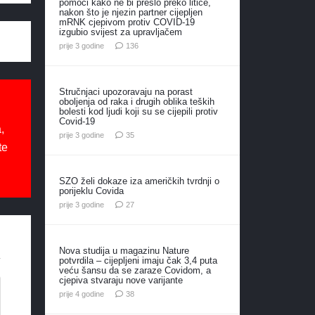
pomoći kako ne bi prešlo preko litice,
nakon što je njezin partner cijepljen
mRNK cjepivom protiv COVID-19
izgubio svijest za upravljačem
komentara
prije 3 godine
136
Stručnjaci upozoravaju na porast
oboljenja od raka i drugih oblika teških
bolesti kod ljudi koji su se cijepili protiv
Covid-19
,
komentara
prije 3 godine
35
te
SZO želi dokaze iza američkih tvrdnji o
porijeklu Covida
komentara
prije 3 godine
27
Nova studija u magazinu Nature
potvrdila – cijepljeni imaju čak 3,4 puta
veću šansu da se zaraze Covidom, a
cjepiva stvaraju nove varijante
komentara
prije 4 godine
38