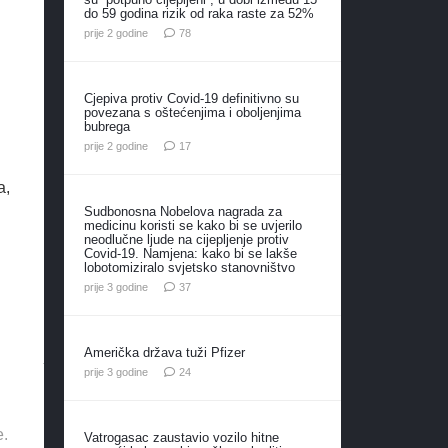
do 59 godina rizik od raka raste za 52%
komentara
prije 2 godine
78
Cjepiva protiv Covid-19 definitivno su
povezana s oštećenjima i oboljenjima
bubrega
komentara
prije 2 godine
17
a,
Sudbonosna Nobelova nagrada za
medicinu koristi se kako bi se uvjerilo
neodlučne ljude na cijepljenje protiv
Covid-19. Namjena: kako bi se lakše
lobotomiziralo svjetsko stanovništvo
komentara
prije 3 godine
37
Američka država tuži Pfizer
komentara
prije 3 godine
24
e.
Vatrogasac zaustavio vozilo hitne