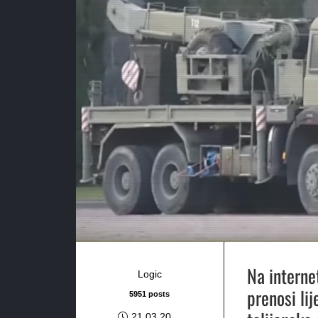
Na interne
Logic
prenosi li
5951 posts
21.03.20