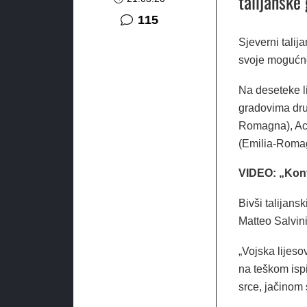
talijanske
komentara
115
Sjeverni talij
svoje mogućnos
Na deseteke l
gradovima dru
Romagna), Acq
(Emilia-Romagn
VIDEO: „Kon
Bivši talijans
Matteo Salvini
„Vojska lijeso
na teškom ispi
srce, jačinom 