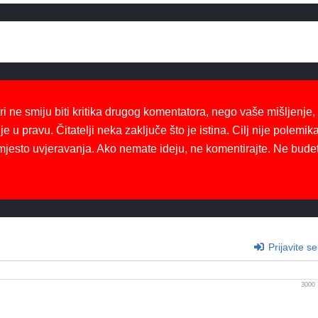
ri ne smiju biti kritika drugog komentatora, nego vaše mišljenje,
je u pravu. Čitatelji neka zaključe što je istina. Cilj nije polemika
mjesto uvjeravanja. Ako nemate ideju, ne komentirajte. Ne bude
Prijavite se
3000