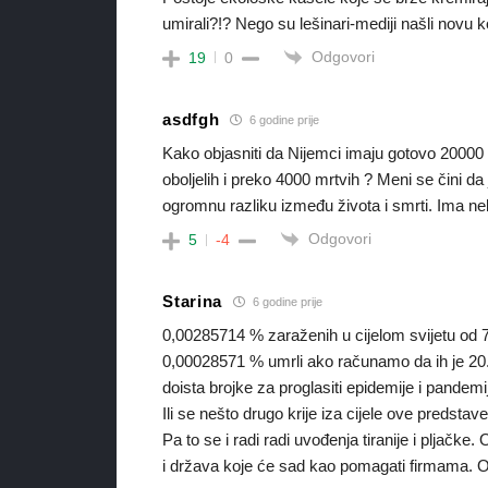
umirali?!? Nego su lešinari-mediji našli novu 
Odgovori
19
0
asdfgh
6 godine prije
Kako objasniti da Nijemci imaju gotovo 20000 p
oboljelih i preko 4000 mrtvih ? Meni se čini da j
ogromnu razliku između života i smrti. Ima n
Odgovori
5
-4
Starina
6 godine prije
0,00285714 % zaraženih u cijelom svijetu od 7 mi
0,00028571 % umrli ako računamo da ih je 20.0
doista brojke za proglasiti epidemije i pandemi
Ili se nešto drugo krije iza cijele ove predstav
Pa to se i radi radi uvođenja tiranije i pljač
i država koje će sad kao pomagati firmama. 