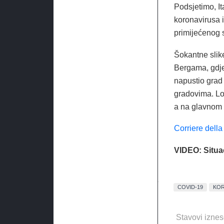
Podsjetimo, It
koronavirusa i
primijećenog 
Šokantne slike
Bergama, gdje
napustio grad 
gradovima. Lok
a na glavnom 
Corriere dell
VIDEO: Situa
COVID-19
KOR
Stavovi iznes