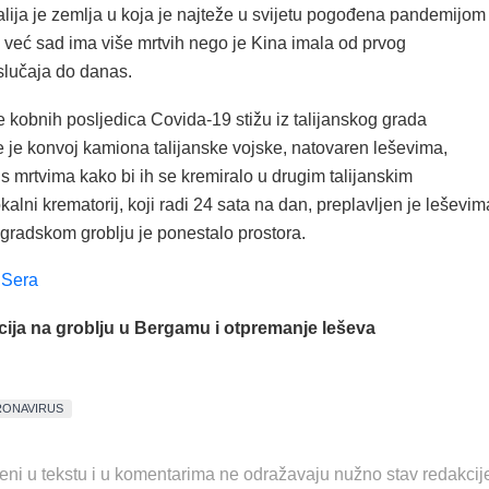
alija je zemlja u koja je najteže u svijetu pogođena pandemijom
 već sad ima više mrtvih nego je Kina imala od prvog
slučaja do danas.
 kobnih posljedica Covida-19 stižu iz talijanskog grada
 je konvoj kamiona talijanske vojske, natovaren leševima,
s mrtvima kako bi ih se kremiralo u drugim talijanskim
alni krematorij, koji radi 24 sata na dan, preplavljen je leševim
gradskom groblju je ponestalo prostora.
a Sera
cija na groblju u Bergamu i otpremanje leševa
ONAVIRUS
eni u tekstu i u komentarima ne odražavaju nužno stav redakcij