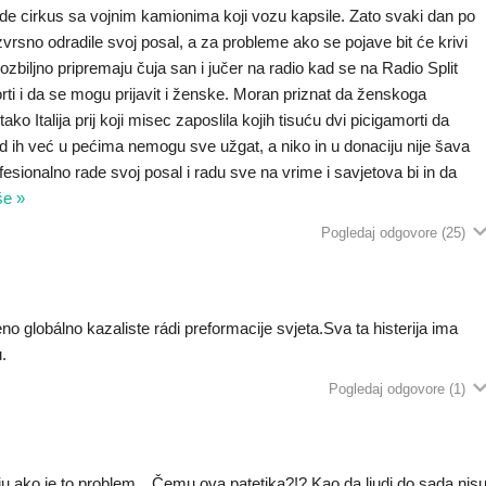
rade cirkus sa vojnim kamionima koji vozu kapsile. Zato svaki dan po
vrsno odradile svoj posal, a za probleme ako se pojave bit će krivi
zbiljno pripremaju čuja san i jučer na radio kad se na Radio Split
orti i da se mogu prijavit i ženske. Moran priznat da ženskoga
tako Italija prij koji misec zaposlila kojih tisuću dvi picigamorti da
d ih već u pećima nemogu sve užgat, a niko in u donaciju nije šava
ofesionalno rade svoj posal i radu sve na vrime i savjetova bi in da
še »
Pogledaj odgovore
(25)
no globálno kazaliste rádi preformacije svjeta.Sva ta histerija ima
.
Pogledaj odgovore
(1)
ju,ako je to problem…Čemu ova patetika?!? Kao da ljudi do sada nis