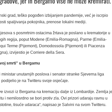
 gradove, jer ih Bergamo više ne može kremirati.
anski grad, teško pogođen izbijanjem pandemije, već je iscrpio
ti spaljivanja pokojnika, prenose lokalni mediji.
ijesova s posmrtnim ostacima žrtava je poslano u krematorije u
gih regija, poput Modene (Emilia-Romagna), Parme (Emilia-
ui Terme (Pijemont), Domodossola (Pijemont) ili Piacenza
a), izvijestio je Corriere della Sera.
voj smrti“ u Bergamu
ki ministar unutarnjih poslova i senator stranke Sjeverna liga
 podijelio je na Twitteru svoje osjećaje.
ve izvozi iz Bergama na kremaciju dalje iz Lombardije. Zemlja j
tu i nemilosrdno se bori protiv zla. Ovi prizori udaraju ravnu u
stotine, tisuće udaraca“, napisao je Salvini na svom Twitteru.