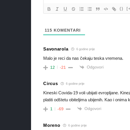
{}
[
115
KOMENTARI
Savonarola
6 godine prije
Malo je reci da nas čekaju teska vremena.
Odgovori
12
-21
Circus
6 godine prije
Kineski Covida-19 voli ubijati evropljane. Kine
platiti odštetu obiteljima ubijenih. Kao i onima 
Odgovori
1
-69
Moreno
6 godine prije