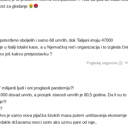
kost za glodanje
otvrđeno oboljelih i samo 68 umrlih, dok Talijani imaju 47000
e u Italiji totalni kaos, a u Njemačkoj red i organizacija i to izgleda čin
eko još kakvu pretpostavku ?
Pogledaj odgovore
(2)
lijardi ljudi i oni proglasili pandemiju?!
00 dosad umrlo, a prosjek starosti umrlih je 80,5 godina. Da li su to
je?!
e?
ke. Ovo je samo nova pljačka širokih masa putem uništavanja ekonomije
Odakle državama novci osim ako uzmu pare od raje..