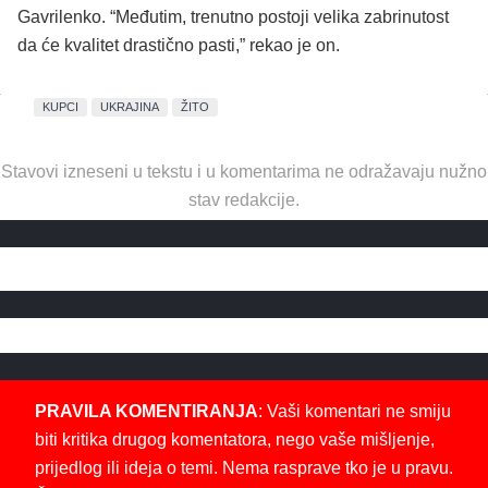
Gavrilenko. “Međutim, trenutno postoji velika zabrinutost
da će kvalitet drastično pasti,” rekao je on.
KUPCI
UKRAJINA
ŽITO
Stavovi izneseni u tekstu i u komentarima ne odražavaju nužno
stav redakcije.
PRAVILA KOMENTIRANJA
: Vaši komentari ne smiju
biti kritika drugog komentatora, nego vaše mišljenje,
prijedlog ili ideja o temi. Nema rasprave tko je u pravu.