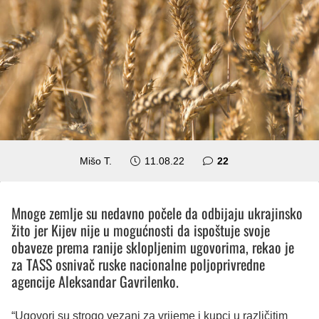
komentara
Mišo T.
11.08.22
22
Mnoge zemlje su nedavno počele da odbijaju ukrajinsko
žito jer Kijev nije u mogućnosti da ispoštuje svoje
obaveze prema ranije sklopljenim ugovorima, rekao je
za TASS osnivač ruske nacionalne poljoprivredne
agencije Aleksandar Gavrilenko.
“Ugovori su strogo vezani za vrijeme i kupci u različitim