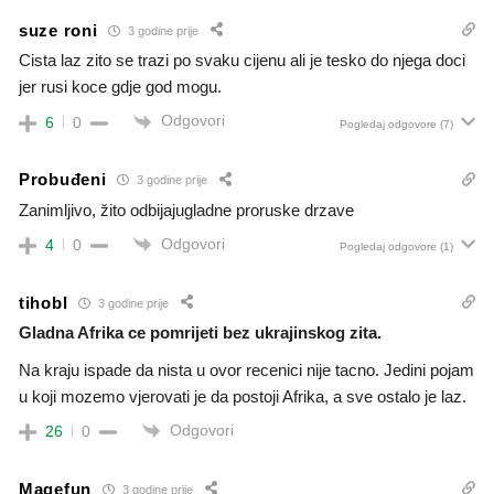
suze roni
3 godine prije
Cista laz zito se trazi po svaku cijenu ali je tesko do njega doci
jer rusi koce gdje god mogu.
Odgovori
6
0
Pogledaj odgovore
(7)
Probuđeni
3 godine prije
Zanimljivo, žito odbijajugladne proruske drzave
Odgovori
4
0
Pogledaj odgovore
(1)
tihobl
3 godine prije
Gladna Afrika ce pomrijeti bez ukrajinskog zita.
Na kraju ispade da nista u ovor recenici nije tacno. Jedini pojam
u koji mozemo vjerovati je da postoji Afrika, a sve ostalo je laz.
Odgovori
26
0
Magefun
3 godine prije