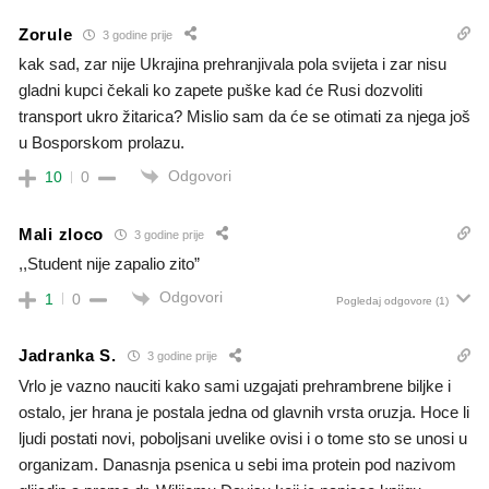
Zorule
3 godine prije
kak sad, zar nije Ukrajina prehranjivala pola svijeta i zar nisu
gladni kupci čekali ko zapete puške kad će Rusi dozvoliti
transport ukro žitarica? Mislio sam da će se otimati za njega još
u Bosporskom prolazu.
Odgovori
10
0
Mali zloco
3 godine prije
,,Student nije zapalio zito”
Odgovori
1
0
Pogledaj odgovore
(1)
Jadranka S.
3 godine prije
Vrlo je vazno nauciti kako sami uzgajati prehrambrene biljke i
ostalo, jer hrana je postala jedna od glavnih vrsta oruzja. Hoce li
ljudi postati novi, poboljsani uvelike ovisi i o tome sto se unosi u
organizam. Danasnja psenica u sebi ima protein pod nazivom