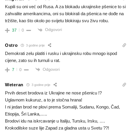
Kupili su oni već od Rusa. A za blokadu ukrajinske pšenice to si
zahvalite amerikancima, oni su blokirali da pšenica ne dođe na
tržište, kao što okolo po svijetu blokiraju svu živu robu.
Odgovori
37
0
Ostro
3 godine prije
Demokrati zelu platiti i rusku i ukrajinsku robu mnogo ispod
cijene, zato su ih turnuli u rat.
Odgovori
7
0
Weteran
3 godine prije
Prvih deset brodova iz Ukrajine ne nose pšenicu !?
Uglavnom kukuruz, a to je stočna hrana!
I ni jedan brod ne plovi prema Somaliji, Sudanu, Kongo, Čad,
Etiopija, Šri Lanka,…..
Brodovi idu na iskrcavanje u Italiju, Tursku, Irsku, ….
Krokodilske suze lije Zapad za gladna usta u Svetu ??!