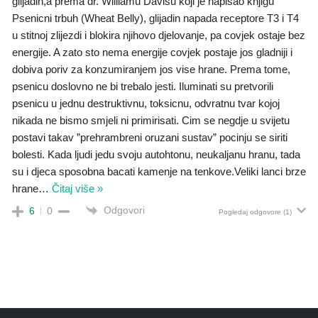
glijadin,a prema dr. Wiliiamu Davisu koji je napisao knjigu
Psenicni trbuh (Wheat Belly), glijadin napada receptore T3 i T4
u stitnoj zlijezdi i blokira njihovo djelovanje, pa covjek ostaje bez
energije. A zato sto nema energije covjek postaje jos gladniji i
dobiva poriv za konzumiranjem jos vise hrane. Prema tome,
psenicu doslovno ne bi trebalo jesti. Iluminati su pretvorili
psenicu u jednu destruktivnu, toksicnu, odvratnu tvar kojoj
nikada ne bismo smjeli ni primirisati. Cim se negdje u svijetu
postavi takav ”prehrambreni oruzani sustav” pocinju se siriti
bolesti. Kada ljudi jedu svoju autohtonu, neukaljanu hranu, tada
su i djeca sposobna bacati kamenje na tenkove.Veliki lanci brze
hrane
…
Čitaj više »
Odgovori
6
0
Pogledaj odgovore
(1)