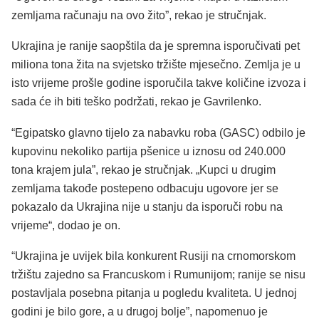
zemljama računaju na ovo žito”, rekao je stručnjak.
Ukrajina je ranije saopštila da je spremna isporučivati ​​pet
miliona tona žita na svjetsko tržište mjesečno. Zemlja je u
isto vrijeme prošle godine isporučila takve količine izvoza i
sada će ih biti teško podržati, rekao je Gavrilenko.
“Egipatsko glavno tijelo za nabavku roba (GASC) odbilo je
kupovinu nekoliko partija pšenice u iznosu od 240.000
tona krajem jula”, rekao je stručnjak. „Kupci u drugim
zemljama takođe postepeno odbacuju ugovore jer se
pokazalo da Ukrajina nije u stanju da isporuči robu na
vrijeme“, dodao je on.
“Ukrajina je uvijek bila konkurent Rusiji na crnomorskom
tržištu zajedno sa Francuskom i Rumunijom; ranije se nisu
postavljala posebna pitanja u pogledu kvaliteta. U jednoj
godini je bilo gore, a u drugoj bolje”, napomenuo je