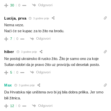
Odgovori
30
0
Lucija, prva
3 godine prije
Nema veze.
Naći će se kupac za to žito na brodu.
Odgovori
7
0
hiber
3 godine prije
Ne postoji ukrainsko ili rusko žito. Žito je samo ono za koje
Sultan odobri da je pravo žito uz proviziju od desetak posto.
Odgovori
5
0
Max
3 godine prije
Da Hrvatska nije uništena ovo bi joj bila dobra prilika. Jer smo
bili žitnica.
Odgovori
12
0