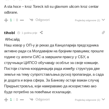
A sta hoce – kroz Toreck isli su glavnom ulicom kroz centar
odbrane.
Odgovori
1
0
Pogledaj odgovore
(1)
tihobl
1 godina prije
#Инсайд
Наш извор у ОП-у је рекао да Канцеларија председника
активно ради са Молдавијом на бројним правцима; прошле
године су агенти СИС-а завршили праксу у СБУ, а
стручњаци ЦИПСО обучавају особље за своје комшије.
Постоји стална координација рада између структура две
земље на тему супротстављања руској пропаганди, а сада
је додата и војна сфера. За Банкову остаје важан случај
Придњестровља, који намеравамо да искористимо ако
буде потребно за повећање ескалације.
Odgovori
1
0
Pogledaj odgovore
(1)