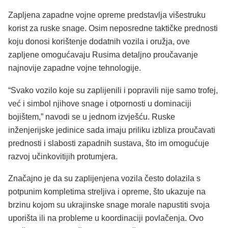
Zapljena zapadne vojne opreme predstavlja višestruku
korist za ruske snage. Osim neposredne taktičke prednosti
koju donosi korištenje dodatnih vozila i oružja, ove
zapljene omogućavaju Rusima detaljno proučavanje
najnovije zapadne vojne tehnologije.
“Svako vozilo koje su zaplijenili i popravili nije samo trofej,
već i simbol njihove snage i otpornosti u dominaciji
bojištem,” navodi se u jednom izvješću. Ruske
inženjerijske jedinice sada imaju priliku izbliza proučavati
prednosti i slabosti zapadnih sustava, što im omogućuje
razvoj učinkovitijih protumjera.
Značajno je da su zaplijenjena vozila često dolazila s
potpunim kompletima streljiva i opreme, što ukazuje na
brzinu kojom su ukrajinske snage morale napustiti svoja
uporišta ili na probleme u koordinaciji povlačenja. Ovo