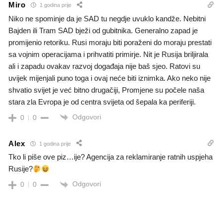
Miro
1 godina prije
Niko ne spominje da je SAD tu negdje uvuklo kandže. Nebitni
Bajden ili Tram SAD bježi od gubitnika. Generalno zapad je
promijenio retoriku. Rusi moraju biti poraženi do moraju prestati
sa vojnim operacijama i prihvatiti primirje. Nit je Rusija briljirala
ali i zapadu ovakav razvoj događaja nije baš sjeo. Ratovi su
uvijek mijenjali puno toga i ovaj neće biti iznimka. Ako neko nije
shvatio svijet je već bitno drugačiji, Promjene su počele naša
stara zla Evropa je od centra svijeta od šepala ka periferiji.
Odgovori
0
0
Alex
1 godina prije
Tko li piše ove piz…ije? Agencija za reklamiranje ratnih uspjeha
Rusije?
Odgovori
0
0