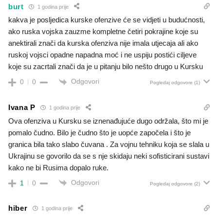
burt
1 godina prije
kakva je posljedica kurske ofenzive će se vidjeti u budućnosti,
ako ruska vojska zauzme kompletne četiri pokrajine koje su
anektirali znači da kurska ofenziva nije imala utjecaja ali ako
ruskoj vojsci opadne napadna moć i ne uspiju postići ciljeve
koje su zacrtali znači da je u pitanju bilo nešto drugo u Kursku
Odgovori
0
0
Pogledaj odgovore
(1)
Ivana P
1 godina prije
Ova ofenziva u Kursku se iznenađujuće dugo održala, što mi je
pomalo čudno. Bilo je čudno što je uopće započela i što je
granica bila tako slabo čuvana . Za vojnu tehniku koja se slala u
Ukrajinu se govorilo da se s nje skidaju neki sofisticirani sustavi
kako ne bi Rusima dopalo ruke.
Odgovori
1
0
Pogledaj odgovore
(2)
hiber
1 godina prije