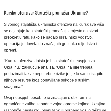
Kurska ofenziva: Strateški promašaj Ukrajine?
S vojnog stajališta, ukrajinska ofenziva na Kursk sve više
se ocjenjuje kao strateški promašaj. Umjesto da stvori
preokret u ratu, kako se nadalo ukrajinsko vodstvo,
operacija je dovela do značajnih gubitaka u ljudstvu i
opremi.
“Kurska ofenziva doista je bila strateški neuspjeh za
Ukrajinu,” zaključuje analiza. “Ukrajina nije trebala
poduzimati takve nepotrebne rizike jer je to samo iscrpilo
njihove resurse kroz ponavljane sukobe s ruskim
snagama.”
Ovaj neuspjeh posebno je značajan s obzirom na
ograničene zalihe zapadne vojne opreme kojima Ukrajina
raspolaže. Svaki izgubljeni tenk ili borbeno vozilo teško se