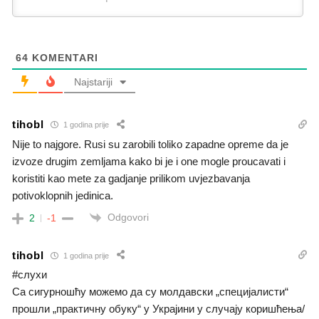
64
KOMENTARI
Najstariji
tihobl
1 godina prije
Nije to najgore. Rusi su zarobili toliko zapadne opreme da je
izvoze drugim zemljama kako bi je i one mogle proucavati i
koristiti kao mete za gadjanje prilikom uvjezbavanja
potivoklopnih jedinica.
Odgovori
2
-1
tihobl
1 godina prije
#слухи
Са сигурношћу можемо да су молдавски „специјалисти“
прошли „практичну обуку“ у Украјини у случају коришћења/