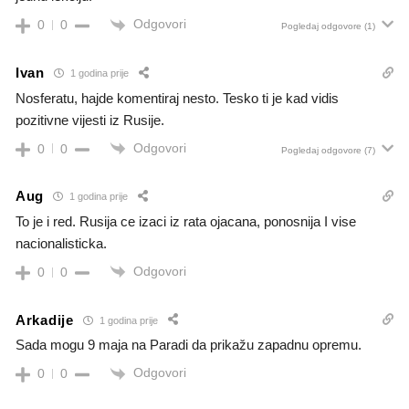
Odgovori
0
0
Pogledaj odgovore
(1)
Ivan
1 godina prije
Nosferatu, hajde komentiraj nesto. Tesko ti je kad vidis
pozitivne vijesti iz Rusije.
Odgovori
0
0
Pogledaj odgovore
(7)
Aug
1 godina prije
To je i red. Rusija ce izaci iz rata ojacana, ponosnija I vise
nacionalisticka.
Odgovori
0
0
Arkadije
1 godina prije
Sada mogu 9 maja na Paradi da prikažu zapadnu opremu.
Odgovori
0
0