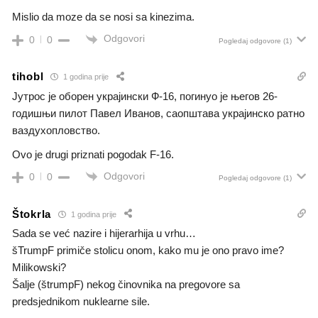
Mislio da moze da se nosi sa kinezima.
Odgovori
0
0
Pogledaj odgovore
(1)
tihobl
1 godina prije
Јутрос је оборен украјински Ф-16, погинуо је његов 26-
годишњи пилот Павел Иванов, саопштава украјинско ратно
ваздухопловство.
Ovo je drugi priznati pogodak F-16.
Odgovori
0
0
Pogledaj odgovore
(1)
Štokrla
1 godina prije
Sada se već nazire i hijerarhija u vrhu…
šTrumpF primiče stolicu onom, kako mu je ono pravo ime?
Milikowski?
Šalje (štrumpF) nekog činovnika na pregovore sa
predsjednikom nuklearne sile.