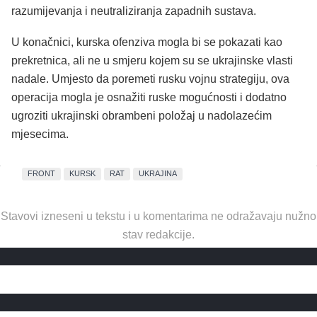
razumijevanja i neutraliziranja zapadnih sustava.
U konačnici, kurska ofenziva mogla bi se pokazati kao
prekretnica, ali ne u smjeru kojem su se ukrajinske vlasti
nadale. Umjesto da poremeti rusku vojnu strategiju, ova
operacija mogla je osnažiti ruske mogućnosti i dodatno
ugroziti ukrajinski obrambeni položaj u nadolazećim
mjesecima.
FRONT
KURSK
RAT
UKRAJINA
Stavovi izneseni u tekstu i u komentarima ne odražavaju nužno
stav redakcije.