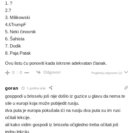
1. ?
2.?
3. Milikowski
4.šTrumpF
5. Neki činovnik
6. Šahista
7. Dodik
8. Paja Patak
Ovu listu ću ponoviti kada iskrsne adekvatan članak.
Odgovori
0
0
Pogledaj odgovore
(1)
goran
1 godina prije
gosppodi u brisselu još nije došlo iz guzice u glavu da nema te
sile u europi koja može pobijedit rusiju.
dva puta je europa pokušala ići na rusiju dva puta su im rusi
očitali lekcije.
ali kako vidim gospodi iz brissela očigledno treba očitati još
jednu lekciju.