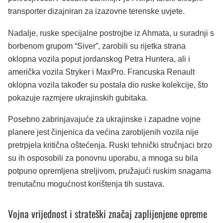
transporter dizajniran za izazovne terenske uvjete.
Nadalje, ruske specijalne postrojbe iz Ahmata, u suradnji s
borbenom grupom “Siver”, zarobili su rijetka strana
oklopna vozila poput jordanskog Petra Huntera, ali i
američka vozila Stryker i MaxPro. Francuska Renault
oklopna vozila također su postala dio ruske kolekcije, što
pokazuje razmjere ukrajinskih gubitaka.
Posebno zabrinjavajuće za ukrajinske i zapadne vojne
planere jest činjenica da većina zarobljenih vozila nije
pretrpjela kritična oštećenja. Ruski tehnički stručnjaci brzo
su ih osposobili za ponovnu uporabu, a mnoga su bila
potpuno opremljena streljivom, pružajući ruskim snagama
trenutačnu mogućnost korištenja tih sustava.
Vojna vrijednost i strateški značaj zaplijenjene opreme