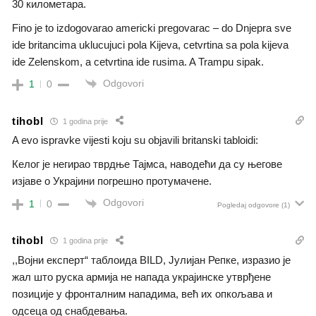
30 километара.
Fino je to izdogovarao americki pregovarac – do Dnjepra sve
ide britancima uklucujuci pola Kijeva, cetvrtina sa pola kijeva
ide Zelenskom, a cetvrtina ide rusima. A Trampu sipak.
Odgovori
1
0
tihobl
1 godina prije
A evo ispravke vijesti koju su objavili britanski tabloidi:
Келог је негирао тврдње Тајмса, наводећи да су његове
изјаве о Украјини погрешно протумачене.
Odgovori
1
0
Pogledaj odgovore
(1)
tihobl
1 godina prije
,,Војни експерт“ таблоида BILD, Јулијан Репке, изразио је
жал што руска армија не напада украјинске утврђене
позиције у фронталним нападима, већ их опкољава и
одсеца од снабдевања.