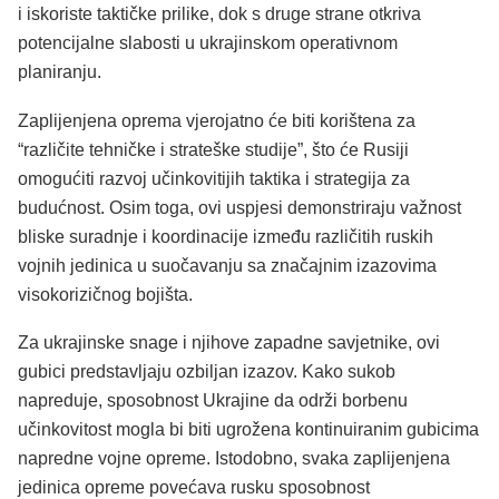
i iskoriste taktičke prilike, dok s druge strane otkriva
potencijalne slabosti u ukrajinskom operativnom
planiranju.
Zaplijenjena oprema vjerojatno će biti korištena za
“različite tehničke i strateške studije”, što će Rusiji
omogućiti razvoj učinkovitijih taktika i strategija za
budućnost. Osim toga, ovi uspjesi demonstriraju važnost
bliske suradnje i koordinacije između različitih ruskih
vojnih jedinica u suočavanju sa značajnim izazovima
visokorizičnog bojišta.
Za ukrajinske snage i njihove zapadne savjetnike, ovi
gubici predstavljaju ozbiljan izazov. Kako sukob
napreduje, sposobnost Ukrajine da održi borbenu
učinkovitost mogla bi biti ugrožena kontinuiranim gubicima
napredne vojne opreme. Istodobno, svaka zaplijenjena
jedinica opreme povećava rusku sposobnost