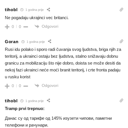
tihobl
1 godina prije
Ne pogadaju ukrajinci vec britanci.
Odgovori
0
0
Goran
1 godina prije
Rusi idu polako i sporo radi čuvanja svog ljudstva, briga njih za
teritorij, a ukrainci ostaju bez ljudstva, stalno snižavaju dobnu
granicu za mobilizaciju što nije dobro, doista se može desiti da
nekoj fazi ukrainci neće moći branit teritorij, i crte fronta padaju
u rusku korist
Odgovori
0
0
tihobl
1 godina prije
Tramp prvi trepnuo:
Данас су од тарифе од 145% изузети чипови, паметни
телефони и рачунари.