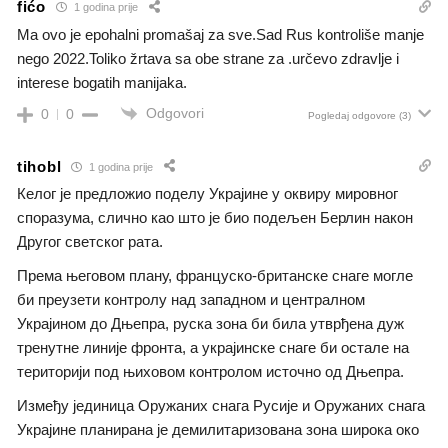
fićo
1 godina prije
Ma ovo je epohalni promašaj za sve.Sad Rus kontroliše manje
nego 2022.Toliko žrtava sa obe strane za .určevo zdravlje i
interese bogatih manijaka.
Odgovori
0
0
Pogledaj odgovore
(3)
tihobl
1 godina prije
Келог је предложио поделу Украјине у оквиру мировног
споразума, слично као што је био подељен Берлин након
Другог светског рата.
Према његовом плану, француско-британске снаге могле
би преузети контролу над западном и централном
Украјином до Дњепра, руска зона би била утврђена дуж
тренутне линије фронта, а украјинске снаге би остале на
територији под њиховом контролом источно од Дњепра.
Између јединица Оружаних снага Русије и Оружаних снага
Украјине планирана је демилитаризована зона широка око