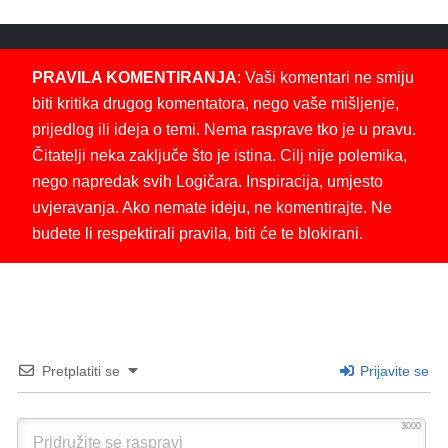
PRAVILA KOMENTIRANJA
: Vaši komentari ne smiju
biti kritika drugog komentatora, nego vaše mišljenje,
prijedlog ili ideja o temi. Nema rasprave tko je u pravu.
Čitatelji neka zaključe što je istina. Cilj nije polemika,
nego napredak svih Logičara. Inspiracija, umjesto
uvjeravanja. Ako nemate ideju, ne komentirajte. Ne
budete li respektirali pravila, biti će te blokirani.
Pretplatiti se
Prijavite se
3000