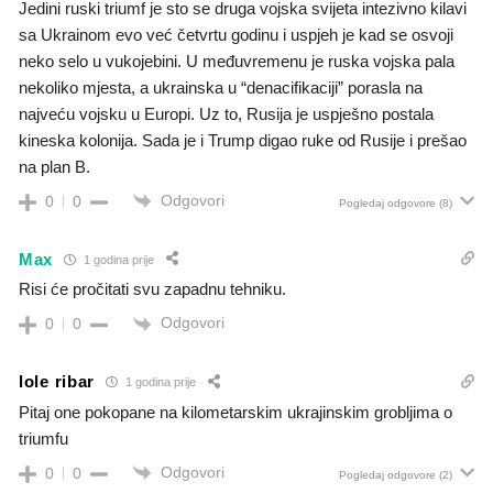
Jedini ruski triumf je sto se druga vojska svijeta intezivno kilavi
sa Ukrainom evo već četvrtu godinu i uspjeh je kad se osvoji
neko selo u vukojebini. U međuvremenu je ruska vojska pala
nekoliko mjesta, a ukrainska u “denacifikaciji” porasla na
najveću vojsku u Europi. Uz to, Rusija je uspješno postala
kineska kolonija. Sada je i Trump digao ruke od Rusije i prešao
na plan B.
Odgovori
0
0
Pogledaj odgovore
(8)
Max
1 godina prije
Risi će pročitati svu zapadnu tehniku.
Odgovori
0
0
lole ribar
1 godina prije
Pitaj one pokopane na kilometarskim ukrajinskim grobljima o
triumfu
Odgovori
0
0
Pogledaj odgovore
(2)