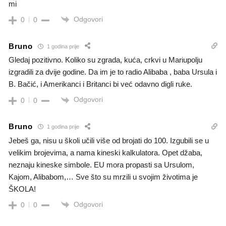
mi
Odgovori
0
0
Bruno
1 godina prije
Gledaj pozitivno. Koliko su zgrada, kuća, crkvi u Mariupolju
izgradili za dvije godine. Da im je to radio Alibaba , baba Ursula i
B. Bačić, i Amerikanci i Britanci bi već odavno digli ruke.
Odgovori
0
0
Bruno
1 godina prije
Jebeš ga, nisu u školi učili više od brojati do 100. Izgubili se u
velikim brojevima, a nama kineski kalkulatora. Opet džaba,
neznaju kineske simbole. EU mora propasti sa Ursulom,
Kajom, Alibabom,… Sve što su mrzili u svojim životima je
ŠKOLA!
Odgovori
0
0