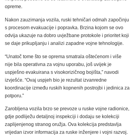
opreme.
Nakon zauzimanja vozila, ruski tehničari odmah započinju
s procesom evakuacije i popravka. Brzina kojom se ovo
odvija ukazuje na dobro uvježbane protokole i prioritet koji
se daje prikupljanju i analizi zapadne vojne tehnologije.
“Unatoč tome što se oprema smatrala oštećenom i više
nije bila operativna za vojnu uporabu, još uvijek je
uspješno evakuirana s visokorizičnog bojišta,” navodi
izvješće. “Ovaj uspjeh bio je rezultat izvanredne
koordinacije između ruskih kopnenih postrojbi i jedinica za
potporu.”
Zarobljena vozila brzo se prevoze u ruske vojne radionice,
gdje podliježu detaljnoj inspekciji i dodaju se kolekciji
zaplijenjenog stranog oružja. Ova kolekcija predstavlja
vrijedan izvor informacija za ruske inženjere i vojni razvoj.