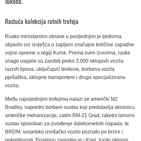
sukoba.
Rastuća kolekcija ratnih trofeja
Rusko ministarstvo obrane u posljednjim je tjednima
objavilo niz izvješća o zapljeni značajne količine zapadne
vojne opreme u regiji Kursk. Prema ovim izvorima, ruske
snage uspjele su zarobiti preko 3.000 oklopnih vozila
raznih tipova, uključujući tenkove, borbena vozila
pješaštva, oklopne transportere i druga specijalizirana
vozila.
Među najvrjednijim trofejima nalazi se američki M2
Bradley, napredni borbeni sustav koji predstavlja okosnicu
američke mehanizacije, zatim BM-21 Grad, raketni lansirni
sustav sposoban za izvođenje dalekometnih napada, te
BRDM, sovjetsko izviđačko vozilo poznato po brzini i
pokretljivosti. Posebno zanimljiv je i Kirpi, turski oklopni