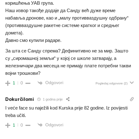
коришћења УАВ група.
Наш извор такође додаје да Санду већ дуже време
набавља дронове, као и „малу противваздушну одбрану“
(противваздушне ракетне системе кратког и средњег
домета).
Давно смо купили радаре.
За шта се Санду спрема? Дефинитивно не за мир. Зашто
су „сиромашној земљи“ у којој се школе затварају, а
железничари два месеца не примају плате потребни такви
војни трошкови?
Odgovori
1
0
Pogledaj odgovore
(2)
Dokurčilomi
1 godina prije
I veće face su naježili kod Kurska prije 82 godine. Iz povijesti
treba učiti.
Odgovori
1
0