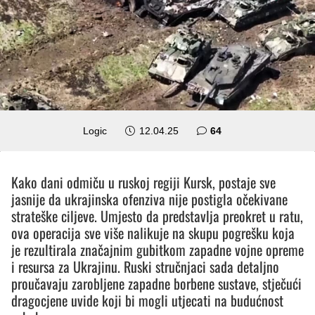
komentara
Logic
12.04.25
64
Kako dani odmiču u ruskoj regiji Kursk, postaje sve
jasnije da ukrajinska ofenziva nije postigla očekivane
strateške ciljeve. Umjesto da predstavlja preokret u ratu,
ova operacija sve više nalikuje na skupu pogrešku koja
je rezultirala značajnim gubitkom zapadne vojne opreme
i resursa za Ukrajinu. Ruski stručnjaci sada detaljno
proučavaju zarobljene zapadne borbene sustave, stječući
dragocjene uvide koji bi mogli utjecati na budućnost