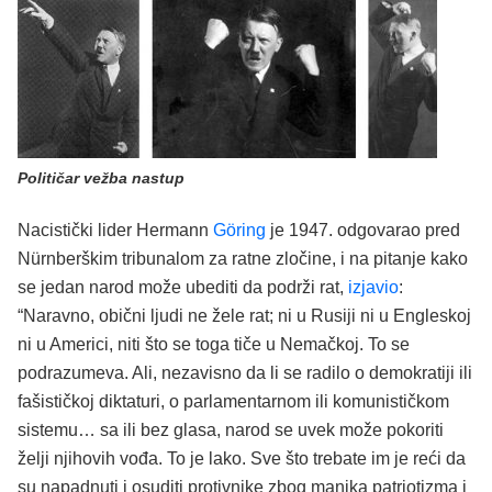
Političar vežba nastup
Nacistički lider Hermann
Göring
je 1947. odgovarao pred
Nürnberškim tribunalom za ratne zločine, i na pitanje kako
se jedan narod može ubediti da podrži rat,
izjavio
:
“Naravno, obični ljudi ne žele rat; ni u Rusiji ni u Engleskoj
ni u Americi, niti što se toga tiče u Nemačkoj. To se
podrazumeva. Ali, nezavisno da li se radilo o demokratiji ili
fašističkoj diktaturi, o parlamentarnom ili komunističkom
sistemu… sa ili bez glasa, narod se uvek može pokoriti
želji njihovih vođa. To je lako. Sve što trebate im je reći da
su napadnuti i osuditi protivnike zbog manjka patriotizma i