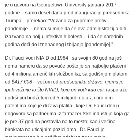
je u govoru na Georgetown University januara 2017.
godine – samo deset dana pred inauguraciju predsednika
Trumpa – prorekao: “Vezano za pripreme protiv
pandemije… nema sumnje da će ova administracijia biti
izazvana na polju infektivnih bolesti… i da će narednih
godina doći do iznenadnog izbijanja [pandemije].”
Dr. Fauci vodi NIAID od 1984 i sa svojih 80 godina još
nema nameru da se povuče pošto je
on
najbolje plaćeni
od 4 miliona američikih službenika, sa godišnjom platom
od
$417.608 –
većom od
predsednika države; njemu je
ipak važnije to što NIAID, koju on vodi kao car,
raspolaže
godišnjim budžetom od 5 milijardi dolara i brojnim
patentima koje je država platila i koje Dr. Fauci deli u
dogovoru sa partnerima iz farmaceutske industrije koja ga
je pre 37 godina postavila na to mesto; kao i većina
birokrata na uticajnim pozicijama i Dr. Fauci je