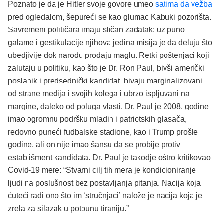
Poznato je da je Hitler svoje govore umeo
satima da vežba
pred ogledalom, šepureći se kao glumac Kabuki pozorišta.
Savremeni političara imaju sličan zadatak: uz puno
galame i gestikulacije njihova jedina misija je da deluju što
ubedjivije dok narodu prodaju maglu. Retki poštenjaci koji
zalutaju u politiku, kao što je Dr. Ron Paul, bivši američki
poslanik i predsednički kandidat, bivaju marginalizovani
od strane medija i svojih kolega i ubrzo ispljuvani na
margine, daleko od poluga vlasti. Dr. Paul je 2008. godine
imao ogromnu podršku mladih i patriotskih glasača,
redovno puneći fudbalske stadione, kao i Trump prošle
godine, ali on nije imao šansu da se probije protiv
establišment kandidata. Dr. Paul je takodje oštro kritikovao
Covid-19 mere: “Stvarni cilj tih mera je kondicioniranje
ljudi na poslušnost bez postavljanja pitanja. Nacija koja
ćuteći radi ono što im ‘stručnjaci’ nalože je nacija koja je
zrela za silazak u potpunu tiraniju.”