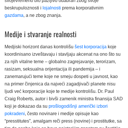
svojevremeno bio pažljivo odabran zbog svoje
beskrupuloznosti i
lojalnosti
prema korporativnim
gazdama
, a ne zbog znanja.
Medije i stvaranje realnosti
Medjiski horizont danas kontrolišu
šest korporacija
koje
koordinisano izveštavaju i stavljaju akcenat na ono što su
za njih vitalne teme – globalno zagrejavanje, terorizam,
rasizam, seksualna orijentacija ili pandemija – i
zanemarujući teme koje ne smeju dospeti u javnost, kao
na primer činjenica da najveći zagadjivači planete nisu
ljudi već korporacije koje te medije kontrolišu. Dr. Paul
Craig Roberts, autor i bivši zamenik ministra finansija SAD
koji je dokazao da su
prošlogodišnji američki izbori
pokradeni
, često novinare i medije opisuje kao
“presstitutes”, amalgam reči press (novine) i prostitutke, sa