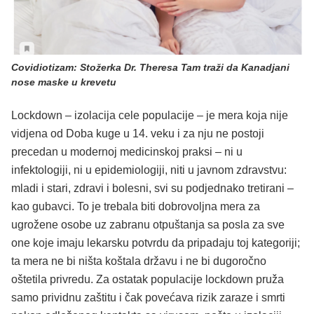
Covidiotizam: Stožerka Dr. Theresa Tam traži da Kanadjani
nose maske u krevetu
Lockdown – izolacija cele populacije – je mera koja nije
vidjena od Doba kuge u 14. veku i za nju ne postoji
precedan u modernoj medicinskoj praksi – ni u
infektologiji, ni u epidemiologiji, niti u javnom zdravstvu:
mladi i stari, zdravi i bolesni, svi su podjednako tretirani –
kao gubavci. To je trebala biti dobrovoljna mera za
ugrožene osobe uz zabranu otpuštanja sa posla za sve
one koje imaju lekarsku potvrdu da pripadaju toj kategoriji;
ta mera ne bi ništa koštala državu i ne bi dugoročno
oštetila privredu. Za ostatak populacije lockdown pruža
samo prividnu zaštitu i čak povećava rizik zaraze i smrti