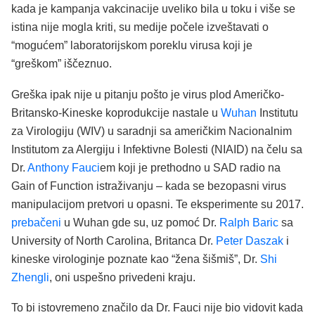
kada je kampanja vakcinacije uveliko bila u toku i više se
istina nije mogla kriti, su medije počele izveštavati o
“mogućem” laboratorijskom poreklu virusa koji je
“greškom” iščeznuo.
Greška ipak nije u pitanju pošto je virus plod Američko-
Britansko-Kineske koprodukcije nastale u
Wuhan
Institutu
za Virologiju (WIV) u saradnji sa američkim Nacionalnim
Institutom za Alergiju i Infektivne Bolesti (NIAID) na čelu sa
Dr.
Anthony Fauci
em koji je prethodno u SAD radio na
Gain of Function istraživanju – kada se bezopasni virus
manipulacijom pretvori u opasni. Te eksperimente su 2017.
prebačeni
u Wuhan gde su, uz pomoć Dr.
Ralph Baric
sa
University of North Carolina, Britanca Dr.
Peter Daszak
i
kineske virologinje poznate kao “žena šišmiš”, Dr.
Shi
Zhengli
, oni uspešno privedeni kraju.
To bi istovremeno značilo da Dr. Fauci nije bio vidovit kada