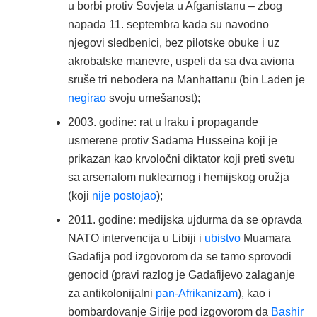
u borbi protiv Sovjeta u Afganistanu – zbog
napada 11. septembra kada su navodno
njegovi sledbenici, bez pilotske obuke i uz
akrobatske manevre, uspeli da sa dva aviona
sruše tri nebodera na Manhattanu (bin Laden je
negirao
svoju umešanost);
2003. godine: rat u Iraku i propagande
usmerene protiv Sadama Husseina koji je
prikazan kao krvoločni diktator koji preti svetu
sa arsenalom nuklearnog i hemijskog oružja
(koji
nije postojao
);
2011. godine: medijska ujdurma da se opravda
NATO intervencija u Libiji i
ubistvo
Muamara
Gadafija pod izgovorom da se tamo sprovodi
genocid (pravi razlog je Gadafijevo zalaganje
za antikolonijalni
pan-Afrikanizam
), kao i
bombardovanje Sirije pod izgovorom da
Bashir