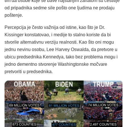
tim da osobe koje se bave najstarijim zanatom su čestitije
od pripadnika sedme sile pošto one ljudima ne prodaju
poštenje.
Percepcija je često važnija od istine, kao što je Dr.
Kissinger konstatovao, i medije to stalno koriste da bi
stvorile alternativnu verziju realnosti. Kao što oni mogu
jednu nevinu osobu, Lee Harvey Oswalda, da pretvore u
ubicu predsednika Kennedya, tako bez problema mogu i
jedno dementno stvorenje Washingtonske močvare
pretvoriti u predsednika.