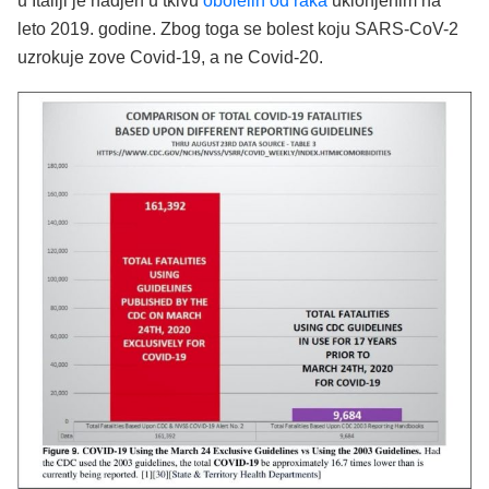
u Italiji je nadjen u tkivu
obolelih od raka
uklonjenim na
leto 2019. godine. Zbog toga se bolest koju SARS-CoV-2
uzrokuje zove Covid-19, a ne Covid-20.