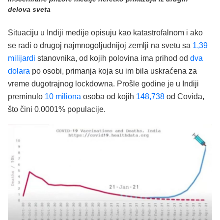
delova sveta
Situaciju u Indiji medije opisuju kao katastrofalnom i ako
se radi o drugoj najmnogoljudnijoj zemlji na svetu sa
1,39
milijardi
stanovnika, od kojih polovina ima prihod od
dva
dolara
po osobi, primanja koja su im bila uskraćena za
vreme dugotrajnog lockdowna. Prošle godine je u Indiji
preminulo
10 miliona
osoba od kojih
148,738
od Covida,
što čini 0.0001% populacije.