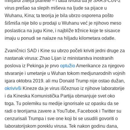
milijardi žitelja planete – i tada tvrdila da je SARS-CoV-2
virus prešao sa slepih miševa na ljude sa pijace u
Wuhanu, Kina; ta teorija je bila ubrzo osporena pošto
šišmiša nije bilo u prodaji u Wuhanu već je njihovo meso
poslastica na jugu Kine, i najbliže tržnice koje te sisavce
imaju u ponudi se nalaze na hiljadu kilometara odatle.
Zvaničnici SAD i Kine su ubrzo počeli kriviti jedni druge za
nastanak virusa: Zhao Lijan iz ministarstva inostranih
poslova iz Pekinga je prvo
optužio
Amerikance za njegovo
stvaranje i umetanje u Wuhan tokom medjunarodnih vojnih
igara oktobra 2019. ali mu Donald Trump nije ostao dužan,
okrivivši
Kineze da je virus iščeznuo iz njihove laboratorije
i da Kineska Komunistička Partija obmanjuje svet oko
toga. Tu polemiku su medije ignorisale uz opasku da se
radi o teorijama zavere a YouTube, Facebook i Twitter su
cenzurisali Trumpa i sve one koji bi se usudili govoriti o
laboratorijskom poreklu virusa. Tek nakon godinu dana,