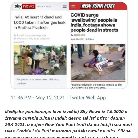
Medijsko paničarenje: levo izveštaj Sky News iz 7.5.2020 o
žrtvama curenja plina u Indiji; desno taj isti prizor datiran
26.4.2021, u kojem New York Post tvrdi da po Indiji hara novi
talas Covida i da ljudi masovno padaju mrtvi na ulici. Slične
inscenirane prizore medije neretko prikazuju iz drugih