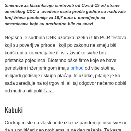
Smernice za klasifikaciju smrtnosti od Covid-19 od strane
američkog CDC-a uvedene marta prošle godine su naduvale
broj žrtava pandemije za 16,7 puta u poredjenju sa
smernicama koje su prethodno bile na snazi
Nejasna je sudbina DNK uzoraka uzetih iz tih PCR testova
koji su poverljive prirode i koji po zakonu ne smeju biti
korišćeni u komercijalne ili istraživačke svrhe bez
pristanka pojedinca. Biotehnološke firme koje se bave
genetskim inženjeringom imaju
prihod
od više stotina
milijardi godišnje i skupo plaćaju te uzorke, pitanje je ko
sada zaradjuje na toj trgovini, ali taj odgovor nećemo dobiti
od medija niti političara.
Kabuki
Oni koji misle da vlasti nude izlaz iz pandemije nisu svesni
da su političari deo problema, a ne deo rešenja. Ta kasta