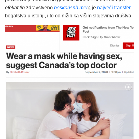
efekat tih
zdravstveno
beskorisnh mer
a
je
najveći transfer
bogatstva u istoriji, i to od nižih ka višim slojevima društva.