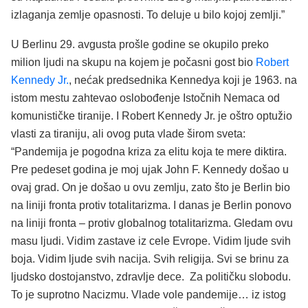
izlaganja zemlje opasnosti. To deluje u bilo kojoj zemlji.”
U Berlinu 29. avgusta prošle godine se okupilo preko
milion ljudi na skupu na kojem je počasni gost bio
Robert
Kennedy Jr.
, nećak predsednika Kennedya koji je 1963. na
istom mestu zahtevao oslobođenje Istočnih Nemaca od
komunističke tiranije. I Robert Kennedy Jr. je oštro optužio
vlasti za tiraniju, ali ovog puta vlade širom sveta:
“Pandemija je pogodna kriza za elitu koja te mere diktira.
Pre pedeset godina je moj ujak John F. Kennedy došao u
ovaj grad. On je došao u ovu zemlju, zato što je Berlin bio
na liniji fronta protiv totalitarizma. I danas je Berlin ponovo
na liniji fronta – protiv globalnog totalitarizma. Gledam ovu
masu ljudi. Vidim zastave iz cele Evrope. Vidim ljude svih
boja. Vidim ljude svih nacija. Svih religija. Svi se brinu za
ljudsko dostojanstvo, zdravlje dece. Za političku slobodu.
To je suprotno Nacizmu. Vlade vole pandemije… iz istog