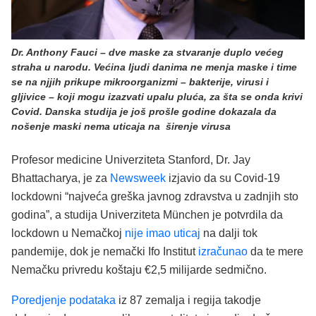
Dr. Anthony Fauci – dve maske za stvaranje duplo većeg
straha u narodu. Većina ljudi danima ne menja maske i time
se na njjih prikupe mikroorganizmi – bakterije, virusi i
gljivice – koji mogu izazvati upalu pluća, za šta se onda krivi
Covid. Danska studija je još prošle godine dokazala da
nošenje maski nema uticaja na širenje virusa
Profesor medicine Univerziteta Stanford, Dr. Jay
Bhattacharya, je za
Newsweek
izjavio da su Covid-19
lockdowni “najveća greška javnog zdravstva u zadnjih sto
godina”, a studija Univerziteta München je potvrdila da
lockdown u Nemačkoj
nije imao uticaj
na dalji tok
pandemije, dok je nemački Ifo Institut
izračunao
da te mere
Nemačku privredu koštaju €2,5 milijarde sedmično.
Poredjenje podataka
iz 87 zemalja i regija takodje