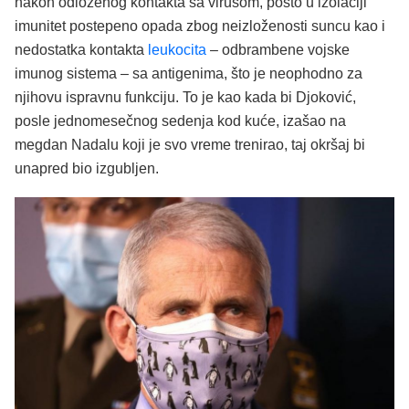
nakon odloženog kontakta sa virusom, pošto u izolaciji
imunitet postepeno opada zbog neizloženosti suncu kao i
nedostatka kontakta
leukocita
– odbrambene vojske
imunog sistema – sa antigenima, što je neophodno za
njihovu ispravnu funkciju. To je kao kada bi Djoković,
posle jednomesečnog sedenja kod kuće, izašao na
megdan Nadalu koji je svo vreme trenirao, taj okršaj bi
unapred bio izgubljen.