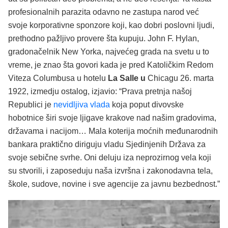
profesionalnih parazita odavno ne zastupa narod već
svoje korporativne sponzore koji, kao dobri poslovni ljudi,
prethodno pažljivo provere šta kupuju. John F. Hylan,
gradonačelnik New Yorka, najvećeg grada na svetu u to
vreme, je znao šta govori kada je pred Katoličkim Redom
Viteza Columbusa u hotelu
La Salle
u
Chicagu 26. marta
1922, izmedju ostalog, izjavio: “Prava pretnja našoj
Republici je
nevidljiva vlada
koja poput divovske
hobotnice širi svoje ljigave krakove nad našim gradovima,
državama i nacijom… Mala koterija moćnih međunarodnih
bankara praktično diriguju vladu Sjedinjenih Država za
svoje sebične svrhe. Oni deluju iza neprozirnog vela koji
su stvorili, i zaposeduju naša izvršna i zakonodavna tela,
škole, sudove, novine i sve agencije za javnu bezbednost.”