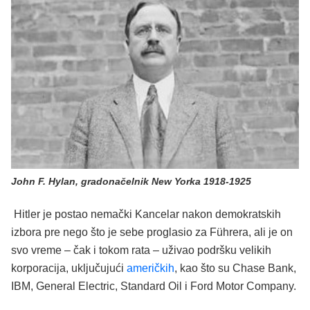
John F. Hylan, gradonačelnik New Yorka 1918-1925
Hitler je postao nemački Kancelar nakon demokratskih
izbora pre nego što je sebe proglasio za Führera, ali je on
svo vreme – čak i tokom rata – uživao podršku velikih
korporacija, uključujući
američkih
, kao što su Chase Bank,
IBM, General Electric, Standard Oil i Ford Motor Company.