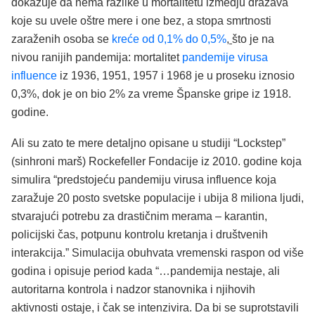
dokazuje da nema razlike u mortalitetu izmedju dražava
koje su uvele oštre mere i one bez, a stopa smrtnosti
zaraženih osoba se
kreće od 0,1% do 0,5%
,
što je na
nivou ranijih pandemija: mortalitet
pandemije virusa
influence
iz 1936, 1951, 1957 i 1968 je u proseku iznosio
0,3%, dok je on bio 2% za vreme Španske gripe iz 1918.
godine.
Ali su zato te mere detaljno opisane u studiji “Lockstep”
(sinhroni marš) Rockefeller Fondacije iz 2010. godine koja
simulira “predstojeću pandemiju virusa influence koja
zaražuje 20 posto svetske populacije i ubija 8 miliona ljudi,
stvarajući potrebu za drastičnim merama – karantin,
policijski čas, potpunu kontrolu kretanja i društvenih
interakcija.” Simulacija obuhvata vremenski raspon od više
godina i opisuje period kada “…pandemija nestaje, ali
autoritarna kontrola i nadzor stanovnika i njihovih
aktivnosti ostaje, i čak se intenzivira. Da bi se suprotstavili