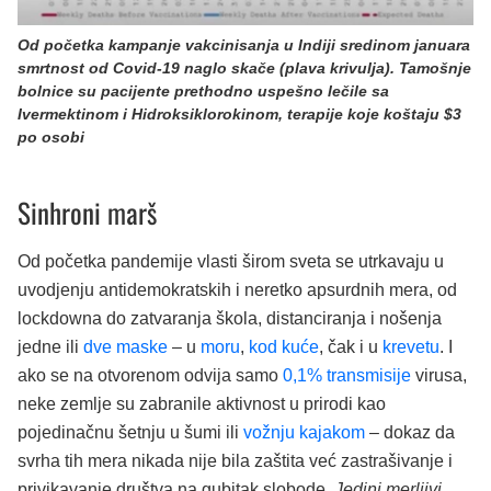
Od početka kampanje vakcinisanja u Indiji sredinom januara
smrtnost od Covid-19 naglo skače (plava krivulja). Tamošnje
bolnice su pacijente prethodno uspešno lečile sa
Ivermektinom i Hidroksiklorokinom, terapije koje koštaju $3
po osobi
Sinhroni marš
Od početka pandemije vlasti širom sveta se utrkavaju u
uvodjenju antidemokratskih i neretko apsurdnih mera, od
lockdowna do zatvaranja škola, distanciranja i nošenja
jedne ili
dve maske
– u
moru
,
kod kuće
, čak i u
krevetu
. I
ako se na otvorenom odvija samo
0,1% transmisije
virusa,
neke zemlje su zabranile aktivnost u prirodi kao
pojedinačnu šetnju u šumi ili
vožnju kajakom
– dokaz da
svrha tih mera nikada nije bila zaštita već zastrašivanje i
privikavanje društva na gubitak slobode.
Jedini merljivi