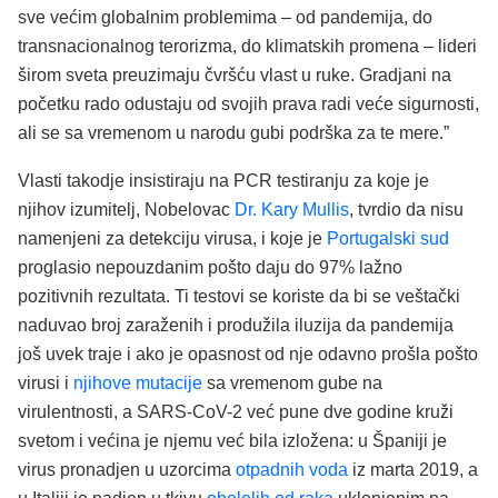
sve većim globalnim problemima – od pandemija, do
transnacionalnog terorizma, do klimatskih promena – lideri
širom sveta preuzimaju čvršću vlast u ruke. Gradjani na
početku rado odustaju od svojih prava radi veće sigurnosti,
ali se sa vremenom u narodu gubi podrška za te mere.”
Vlasti takodje insistiraju na PCR testiranju za koje je
njihov izumitelj, Nobelovac
Dr. Kary Mullis
, tvrdio da nisu
namenjeni za detekciju virusa, i koje je
Portugalski sud
proglasio nepouzdanim pošto daju do 97% lažno
pozitivnih rezultata. Ti testovi se koriste da bi se veštački
naduvao broj zaraženih i produžila iluzija da pandemija
još uvek traje i ako je opasnost od nje odavno prošla pošto
virusi i
njihove mutacije
sa vremenom gube na
virulentnosti, a SARS-CoV-2 već pune dve godine kruži
svetom i većina je njemu već bila izložena: u Španiji je
virus pronadjen u uzorcima
otpadnih voda
iz marta 2019, a