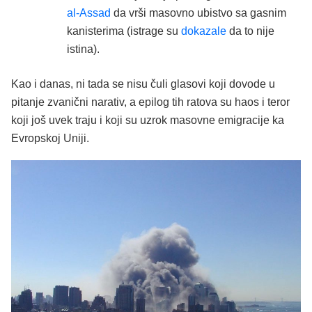
al-Assad
da vrši masovno ubistvo sa gasnim
kanisterima (istrage su
dokazale
da to nije
istina).
Kao i danas, ni tada se nisu čuli glasovi koji dovode u
pitanje zvanični narativ, a epilog tih ratova su haos i teror
koji još uvek traju i koji su uzrok masovne emigracije ka
Evropskoj Uniji.