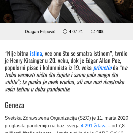
komentara
Dragan Filipović
4.07.21
408
“Nije bitna
istina
, već ono što se smatra istinom”, tvrdio
je Henry Kissinger u 20. veku, dok je Edgar Allan Poe,
popularni pisac i kolumnista iz 19. veka
primetio
da “n
e
treba verovati ništa što čujete i samo pola onoga što
vidite”; ta pouka je uvek vredna, ali ona nosi dvostruko
veću težinu u doba pandemije.
Geneza
Svetska Zdravstvena Organizacija (SZO) je 11. marta 2020
proglasila pandemiju na bazi svega
4.291 žrtava
– od 7,8