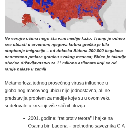
Ne verujte očima nego šta vam medije kažu: Trump je odneo
sve oblasti u crvenom; njegova kobna greška je bila
stopiranje imigracije – od dolaska Bidena 200.000 ilegalaca
neometano prelaze granicu svakog meseca; Biden je takodje
obećao državljavnstvo za 11 miliona azilanata koji se od
ranije nalaze u zemlji
Metamorfoza jednog prosečnog virusa influence u
globalnog masovnog ubicu nije jednostavna, ali ne
predstavlja problem za medije koje su u ovom veku
sudelovale u kreaciji više sličnih iluzija:
2001. godine: “rat protiv terora” i hajke na
Osamu bin Ladena – prethodno saveznika CIA