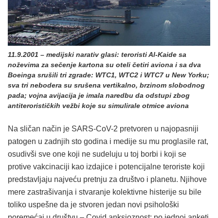
11.9.2001 – medijski narativ glasi: teroristi Al-Kaide sa
noževima za sečenje kartona su oteli četiri aviona i sa dva
Boeinga srušili tri zgrade: WTC1, WTC2 i WTC7 u New Yorku;
sva tri nebodera su srušena vertikalno, brzinom slobodnog
pada; vojna avijacija je imala naredbu da odstupi zbog
antiterorističkih vežbi koje su simulirale otmice aviona
Na sličan način je SARS-CoV-2 pretvoren u najopasniji
patogen u zadnjih sto godina i medije su mu proglasile rat,
osudivši sve one koji ne sudeluju u toj borbi i koji se
protive vakcinaciji kao izdajice i potencijalne teroriste koji
predstavljaju najveću pretnju za društvo i planetu. Njihove
mere zastrašivanja i stvaranje kolektivne histerije su bile
toliko uspešne da je stvoren jedan novi psihološki
poremećaj u društvu – Covid anksioznost; po jednoj anketi