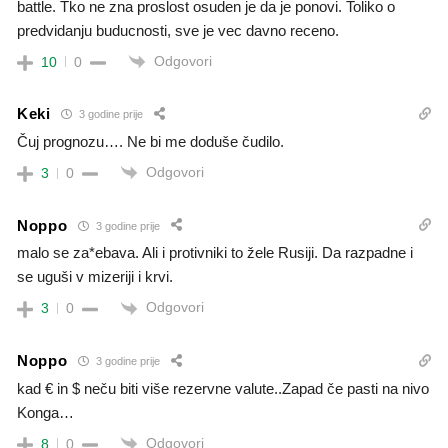
battle. Tko ne zna proslost osuden je da je ponovi. Toliko o
predvidanju buducnosti, sve je vec davno receno.
Odgovori
10
0
Keki
3 godine prije
Čuj prognozu…. Ne bi me doduše čudilo.
Odgovori
3
0
Noppo
3 godine prije
malo se za*ebava. Ali i protivniki to žele Rusiji. Da razpadne i
se uguši v mizeriji i krvi.
Odgovori
3
0
Noppo
3 godine prije
kad € in $ neču biti više rezervne valute..Zapad če pasti na nivo
Konga…
Odgovori
8
0