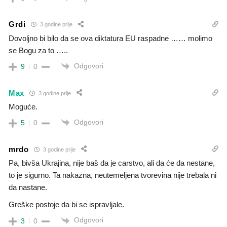
Grdi
3 godine prije
Dovoljno bi bilo da se ova diktatura EU raspadne …… molimo
se Bogu za to …..
Odgovori
9
0
Max
3 godine prije
Moguće.
Odgovori
5
0
mrdo
3 godine prije
Pa, bivša Ukrajina, nije baš da je carstvo, ali da će da nestane,
to je sigurno. Ta nakazna, neutemeljena tvorevina nije trebala ni
da nastane.
Greške postoje da bi se ispravljale.
Odgovori
3
0