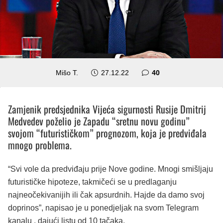
komentara
Mišo T.
27.12.22
40
Zamjenik predsjednika Vijeća sigurnosti Rusije Dmitrij
Medvedev poželio je Zapadu “sretnu novu godinu”
svojom “futurističkom” prognozom, koja je predviđala
mnogo problema.
“Svi vole da predviđaju prije Nove godine. Mnogi smišljaju
futurističke hipoteze, takmičeći se u predlaganju
najneočekivanijih ili čak apsurdnih. Hajde da damo svoj
doprinos”, napisao je u ponedjeljak na svom Telegram
kanalu , dajući listu od 10 tačaka.