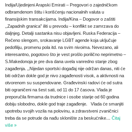
Indija/Ujedinjeni Arapski Emirati – Pregovori o zajedničkom
odbramdenom štitu i korišćenju nacionalnih valuta u
finansijskim transakcijama. Indija/Kina – Dogovor o zaštiti
,,Zapadnih granica” iliti u prevodu – konflikt se zamrzava do
daljnjeg. Detalji sastanka nisu objavljeni. Ruska Federacija –
Rečeno slengom, srokavanje LGBT agende koja uključuje
pedofiliju, promenu pola itd. na svim nivoima. Nevezano, ali
interesantno, pogotovo što je vest prošlo porilično neprimetno –
S.Makedonoja je pre dva dana uvela vanredno stanje zbog
zagađenja. ,,Nijedan sportski događaj nije održan danas, niti će
biti održan dokle god je nivo zagađenosti visok, a aktivnosti na
otvorenom su suspendovane. Građevinski radovi će od sutra
biti ograničeni na šest sati, od 11 do 17 časova. Vlada je
preporučila firmama da trudnice i osobe starije od 60 godina
dobiju slobodno, dokle god traje zagađenje. Vlada će smanjiti
upotrebu svojih vozila na polovinu, a zdravstveni zvaničnici
treba da se potrude da nađu sklonište za beskućnike
…
Čitaj
više »