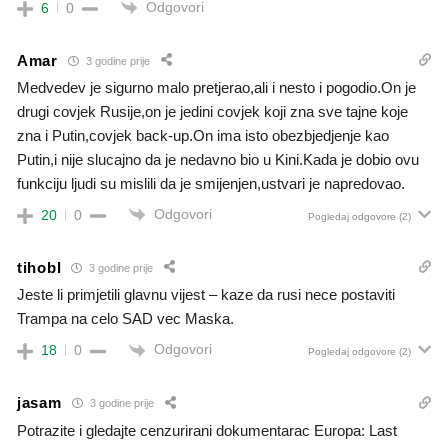
Odgovori
6
0
Amar
3 godine prije
Medvedev je sigurno malo pretjerao,ali i nesto i pogodio.On je
drugi covjek Rusije,on je jedini covjek koji zna sve tajne koje
zna i Putin,covjek back-up.On ima isto obezbjedjenje kao
Putin,i nije slucajno da je nedavno bio u Kini.Kada je dobio ovu
funkciju ljudi su mislili da je smijenjen,ustvari je napredovao.
Odgovori
20
0
Pogledaj odgovore
(2)
tihobl
3 godine prije
Jeste li primjetili glavnu vijest – kaze da rusi nece postaviti
Trampa na celo SAD vec Maska.
Odgovori
18
0
Pogledaj odgovore
(2)
jasam
3 godine prije
Potrazite i gledajte cenzurirani dokumentarac Europa: Last