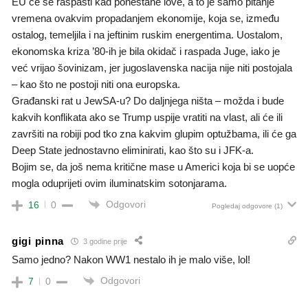
EU će se raspasti kad ponestane love, a to je samo pitanje
vremena ovakvim propadanjem ekonomije, koja se, između
ostalog, temeljila i na jeftinim ruskim energentima. Uostalom,
ekonomska kriza ’80-ih je bila okidač i raspada Juge, iako je
već vrijao šovinizam, jer jugoslavenska nacija nije niti postojala
– kao što ne postoji niti ona europska.
Građanski rat u JewSA-u? Do daljnjega ništa – možda i bude
kakvih konflikata ako se Trump uspije vratiti na vlast, ali će ili
završiti na robiji pod tko zna kakvim glupim optužbama, ili će ga
Deep State jednostavno eliminirati, kao što su i JFK-a.
Bojim se, da još nema kritične mase u Americi koja bi se uopće
mogla oduprijeti ovim iluminatskim sotonjarama.
Odgovori
16
0
Pogledaj odgovore
(1)
gigi pinna
3 godine prije
Samo jedno? Nakon WW1 nestalo ih je malo više, lol!
Odgovori
7
0