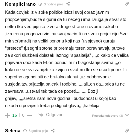
Komplicirano
3 godine prije
Kada covjek iz visoke politike izlozi svoj obraz javnim
priopcenjem,budite sigurni da tu neceg i ima.Druga je stvar sto
netko tko vec pije sa izvora druge strane u ovome sukobu
,izrecenu prognozu vidi na svoj nacin,ili na svoju projekciju.Sve
mirise(smrdi) na veliki ponor u koji nas (uspjesno) guraju
“pretece” tj.segrti sotone.pripremaju teren,poravnavaju putove
za skori sluzbeni dolazak laznog “spasitelja” ,,,,o kako ce velika
prijevara doci kada ELon ponudi mir i blagostanje svima,,,,o
kako ce se svi zanijeti za zvijeri i svatmo tko se usudi pomisliti
suprotno agendi,biti ce brutalno ukinut,,uz odobravanje
susjeda,tzv.prijatelja,pa cak i rodbine,,,,,,ali,,eh da,,,prica tu ne
zavrsava,,,ustvari tek tada ce poceti,,,,,,,,,,Boziji
gnijev,,,,,,sretna nam nova godina i buducnost u kojoj kao
nikada u povijesti treba podignut glavu,,,,haleluija
Odgovori
16
0
Pogledaj odgovore
(3)
Selena
3 godine prije