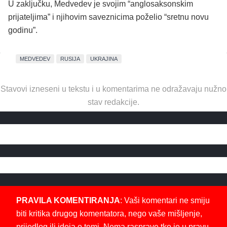
U zaključku, Medvedev je svojim “anglosaksonskim
prijateljima” i njihovim saveznicima poželio “sretnu novu
godinu”.
MEDVEDEV
RUSIJA
UKRAJINA
Stavovi izneseni u tekstu i u komentarima ne odražavaju nužno
stav redakcije.
PRAVILA KOMENTIRANJA
: Vaši komentari ne smiju
biti kritika drugog komentatora, nego vaše mišljenje,
prijedlog ili ideja o temi. Nema rasprave tko je u pravu.