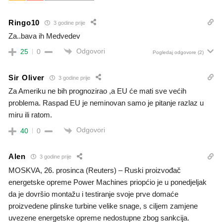
Ringo10
3 godine prije
Za..bava ih Medvedev
Odgovori
25
0
Pogledaj odgovore
(2)
Sir Oliver
3 godine prije
Za Ameriku ne bih prognozirao ,a EU će mati sve većih
problema. Raspad EU je neminovan samo je pitanje razlaz u
miru ili ratom.
Odgovori
40
0
Alen
3 godine prije
MOSKVA, 26. prosinca (Reuters) – Ruski proizvođač
energetske opreme Power Machines priopćio je u ponedjeljak
da je dovršio montažu i testiranje svoje prve domaće
proizvedene plinske turbine velike snage, s ciljem zamjene
uvezene energetske opreme nedostupne zbog sankcija.