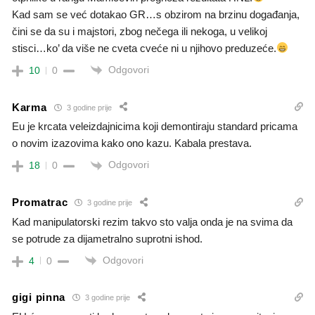
Kad sam se već dotakao GR…s obzirom na brzinu događanja,
čini se da su i majstori, zbog nečega ili nekoga, u velikoj
stisci…ko’ da više ne cveta cveće ni u njihovo preduzeće.
Odgovori
10
0
Karma
3 godine prije
Eu je krcata veleizdajnicima koji demontiraju standard pricama
o novim izazovima kako ono kazu. Kabala prestava.
Odgovori
18
0
Promatrac
3 godine prije
Kad manipulatorski rezim takvo sto valja onda je na svima da
se potrude za dijametralno suprotni ishod.
Odgovori
4
0
gigi pinna
3 godine prije