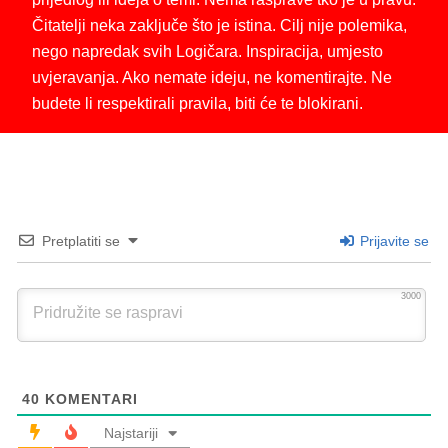
Čitatelji neka zaključe što je istina. Cilj nije polemika,
nego napredak svih Logičara. Inspiracija, umjesto
uvjeravanja. Ako nemate ideju, ne komentirajte. Ne
budete li respektirali pravila, biti će te blokirani.
Pretplatiti se
Prijavite se
3000
40
KOMENTARI
Najstariji