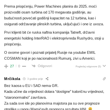
Prema priopćenju, Power Machines planira do 2025. moći
proizvoditi osam turbina od 170 megavata godišnje, au
budućnosti povećati godišnji kapacitet na 12 turbina, kao i
osigurati održavanje plinskih turbina, uključujući i one iz uvoza.
Prvi klijenti bit će ruska naftna kompanija Tatneft, državni
energetski holding InterRAO i elektroprivreda Rushydro, stoji u
priopćenju.
O ovome govori i poznati prijatelj Rusije na youtube EMIL
COSMAN koji je po nacionalnosti Rumunj, zivi u Americi.
Odgovori
27
0
Pogledaj odgovore
(5)
Mrčikola
3 godine prije
Bez kaosa u EU i SAD nema GR.
Kada učine da vrijednost dolara “dostigne” kaloričnu vrijednost,
“staronormalno” završava.
Za sada sve ide po planovima majstora pa su ove prognoze
otprilike u rangu Mamićevih prognoza rezultata HNL.