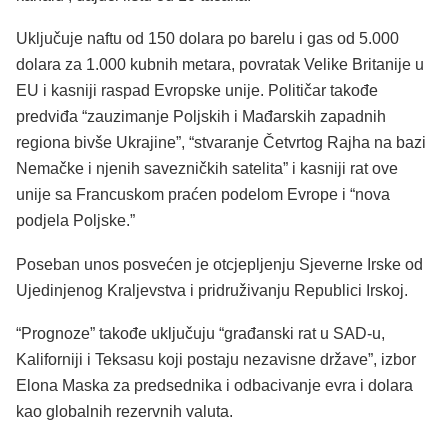
Uključuje naftu od 150 dolara po barelu i gas od 5.000
dolara za 1.000 kubnih metara, povratak Velike Britanije u
EU i kasniji raspad Evropske unije. Političar takođe
predviđa “zauzimanje Poljskih i Mađarskih zapadnih
regiona bivše Ukrajine”, “stvaranje Četvrtog Rajha na bazi
Nemačke i njenih savezničkih satelita” i kasniji rat ove
unije sa Francuskom praćen podelom Evrope i “nova
podjela Poljske.”
Poseban unos posvećen je otcjepljenju Sjeverne Irske od
Ujedinjenog Kraljevstva i pridruživanju Republici Irskoj.
“Prognoze” takođe uključuju “građanski rat u SAD-u,
Kaliforniji i Teksasu koji postaju nezavisne države”, izbor
Elona Maska za predsednika i odbacivanje evra i dolara
kao globalnih rezervnih valuta.