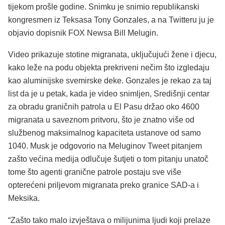
tijekom prošle godine. Snimku je snimio republikanski
kongresmen iz Teksasa Tony Gonzales, a na Twitteru ju je
objavio dopisnik FOX Newsa Bill Melugin.
Video prikazuje stotine migranata, uključujući žene i djecu,
kako leže na podu objekta prekriveni nečim što izgledaju
kao aluminijske svemirske deke. Gonzales je rekao za taj
list da je u petak, kada je video snimljen, Središnji centar
za obradu graničnih patrola u El Pasu držao oko 4600
migranata u saveznom pritvoru, što je znatno više od
službenog maksimalnog kapaciteta ustanove od samo
1040. Musk je odgovorio na Meluginov Tweet pitanjem
zašto većina medija odlučuje šutjeti o tom pitanju unatoč
tome što agenti granične patrole postaju sve više
opterećeni priljevom migranata preko granice SAD-a i
Meksika.
“Zašto tako malo izvještava o milijunima ljudi koji prelaze