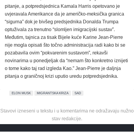
pitanje, a potpredsjednica Kamala Harris opetovano je
uvjeravala Amerikance da je američko-meksička granica
“sigurna” dok je bivšeg predsjednika Donalda Trumpa
optuživala za trenutno “slomljen imigracijski sustav”.
Međutim, tajnica za tisak Bijele kuće Karine Jean-Pierre
nije mogla opisati što točno administracija radi kako bi se
pozabavila ovim “pokvarenim sustavom”, rekavši
novinarima u ponedjeljak da “nemam što konkretno iznijeti
o tome kako taj rad izgleda Kao.” Jean-Pierre je daljnja
pitanja o graničnoj krizi uputio uredu potpredsjednika.
ELON MUSK
MIGRANTSKA KRIZA
SAD
Stavovi izneseni u tekstu i u komentarima ne odražavaju nužno
stav redakcije.