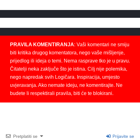
PRAVILA KOMENTIRANJA
: Vaši komentari ne smiju
biti kritika drugog komentatora, nego vaše mišljenje,
prijedlog ili ideja o temi. Nema rasprave tko je u pravu.
Čitatelji neka zaključe što je istina. Cilj nije polemika,
nego napredak svih Logičara. Inspiracija, umjesto
uvjeravanja. Ako nemate ideju, ne komentirajte. Ne
budete li respektirali pravila, biti će te blokirani.
Pretplatiti se
Prijavite se