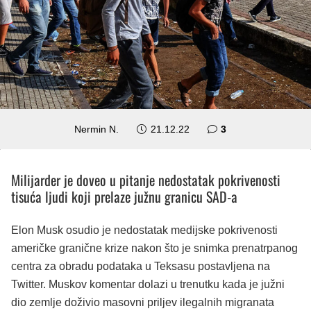
komentara
Nermin N.
21.12.22
3
Milijarder je doveo u pitanje nedostatak pokrivenosti
tisuća ljudi koji prelaze južnu granicu SAD-a
Elon Musk osudio je nedostatak medijske pokrivenosti
američke granične krize nakon što je snimka prenatrpanog
centra za obradu podataka u Teksasu postavljena na
Twitter. Muskov komentar dolazi u trenutku kada je južni
dio zemlje doživio masovni priljev ilegalnih migranata