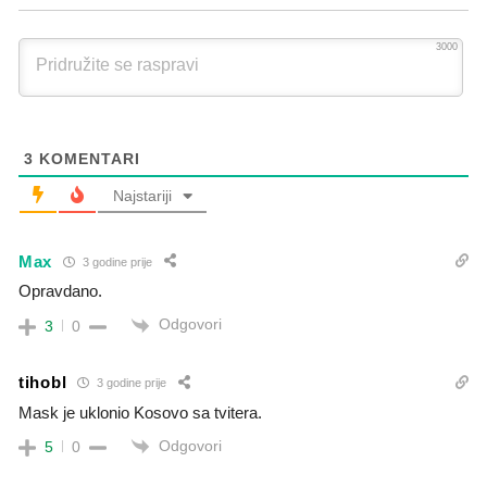
3000
3
KOMENTARI
Najstariji
Max
3 godine prije
Opravdano.
Odgovori
3
0
tihobl
3 godine prije
Mask je uklonio Kosovo sa tvitera.
Odgovori
5
0