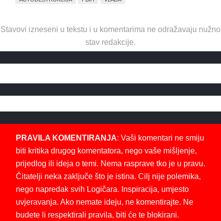
Stavovi izneseni u tekstu i u komentarima ne odražavaju nužno
stav redakcije.
PRAVILA KOMENTIRANJA
: Vaši komentari ne smiju
biti kritika drugog komentatora, nego vaše mišljenje,
prijedlog ili ideja o temi. Nema rasprave tko je u pravu.
Čitatelji neka zaključe što je istina. Cilj nije polemika,
nego napredak svih Logičara. Inspiracija, umjesto
uvjeravanja. Ako nemate ideju, ne komentirajte. Ne
budete li respektirali pravila, biti će te blokirani.