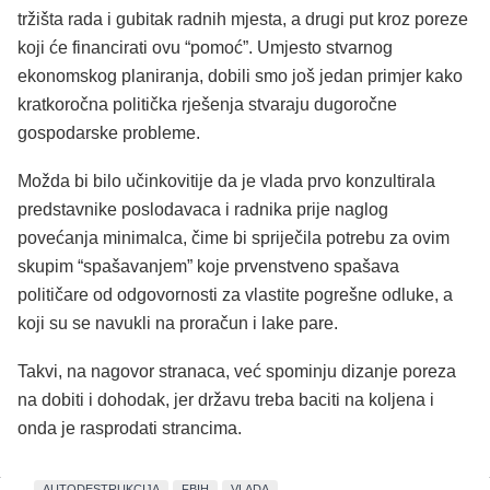
tržišta rada i gubitak radnih mjesta, a drugi put kroz poreze
koji će financirati ovu “pomoć”. Umjesto stvarnog
ekonomskog planiranja, dobili smo još jedan primjer kako
kratkoročna politička rješenja stvaraju dugoročne
gospodarske probleme.
Možda bi bilo učinkovitije da je vlada prvo konzultirala
predstavnike poslodavaca i radnika prije naglog
povećanja minimalca, čime bi spriječila potrebu za ovim
skupim “spašavanjem” koje prvenstveno spašava
političare od odgovornosti za vlastite pogrešne odluke, a
koji su se navukli na proračun i lake pare.
Takvi, na nagovor stranaca, već spominju dizanje poreza
na dobiti i dohodak, jer državu treba baciti na koljena i
onda je rasprodati strancima.
AUTODESTRUKCIJA
FBIH
VLADA