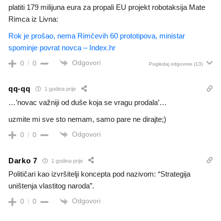
platiti 179 milijuna eura za propali EU projekt robotaksija Mate
Rimca iz Livna:
Rok je prošao, nema Rimčevih 60 prototipova, ministar
spominje povrat novca – Index.hr
Odgovori
0
0
Pogledaj odgovore
(13)
qq-qq
1 godina prije
…’novac važniji od duše koja se vragu prodala’…
uzmite mi sve sto nemam, samo pare ne dirajte;)
Odgovori
0
0
Darko 7
1 godina prije
Političari kao izvršitelji koncepta pod nazivom: “Strategija
uništenja vlastitog naroda”.
Odgovori
0
0