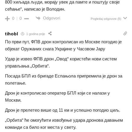
800 хиљада људи, морају увек да памте и поштују своје
сећање“, написао је Володин.
Odgovori
0
0
Pogledaj odgovore
(5)
tihobl
1 godina prije
По први пут, ФПВ дрон контролисан из Москве погодио је
објекат Оружаних снага Украјине у Часовом Јару
Удар је извео ФПВ дрон „Овод“ користећи нови систем
управљања „Орбита“.
Посада БПЛ из бригаде Еспањола припремила је дрон за
полетање.
Дрон је контролисао оператер БПЛ који се налази у
Москви.
Дрон је прелетео више од 11 км и успешно погодио циљ.
„Орбита“ ће омогућити извођење удара дронова давањем
команди са било ког места у свету.