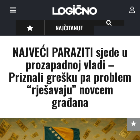
NAJČITANIJE
NAJVEĆI PARAZITI sjede u
prozapadnoj vladi –
Priznali grešku pa problem
“rješavaju” novcem
građana