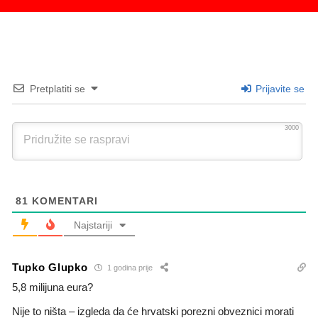
Pretplatiti se
Prijavite se
3000
81
KOMENTARI
Najstariji
Tupko Glupko
1 godina prije
5,8 milijuna eura?
Nije to ništa – izgleda da će hrvatski porezni obveznici morati