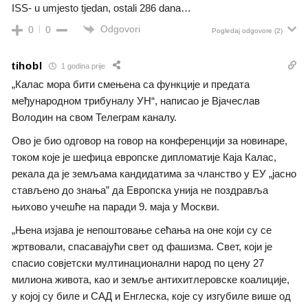
ISS- u umjesto tjedan, ostali 286 dana…
Odgovori
0
0
Pogledaj odgovore
(2)
tihobl
1 godina prije
„Калас мора бити смењена са функције и предата
међународном трибуналу УН“, написао је Вјачеслав
Володин на свом Телеграм каналу.
Ово је био одговор на говор на конференцији за новинаре,
током које је шефица европске дипломатије Каја Калас,
рекала да је земљама кандидатима за чланство у ЕУ „јасно
стављено до знања” да Европска унија не поздравља
њихово учешће на паради 9. маја у Москви.
„Њена изјава је непоштовање сећања на оне који су се
жртвовали, спасавајући свет од фашизма. Свет, који је
спасио совјетски мултинационални народ по цену 27
милиона живота, као и земље антихитлеровске коалиције,
у којој су биле и САД и Енглеска, које су изгубиле више од