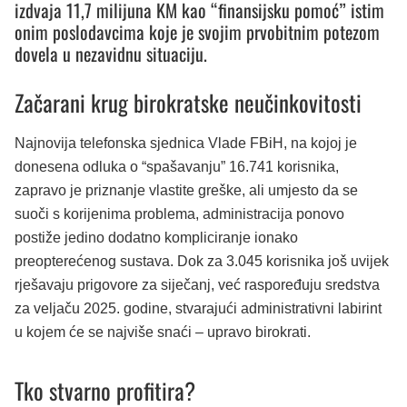
izdvaja 11,7 milijuna KM kao “finansijsku pomoć” istim
onim poslodavcima koje je svojim prvobitnim potezom
dovela u nezavidnu situaciju.
Začarani krug birokratske neučinkovitosti
Najnovija telefonska sjednica Vlade FBiH, na kojoj je
donesena odluka o “spašavanju” 16.741 korisnika,
zapravo je priznanje vlastite greške, ali umjesto da se
suoči s korijenima problema, administracija ponovo
postiže jedino dodatno kompliciranje ionako
preopterećenog sustava. Dok za 3.045 korisnika još uvijek
rješavaju prigovore za siječanj, već raspoređuju sredstva
za veljaču 2025. godine, stvarajući administrativni labirint
u kojem će se najviše snaći – upravo birokrati.
Tko stvarno profitira?