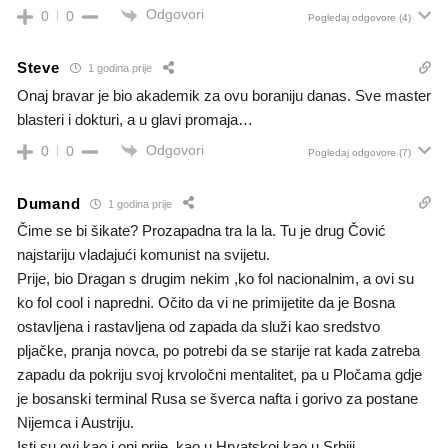
Odgovori
0
0
Pogledaj odgovore
(4)
Steve
1 godina prije
Onaj bravar je bio akademik za ovu boraniju danas. Sve master
blasteri i dokturi, a u glavi promaja…
Odgovori
0
0
Pogledaj odgovore
(7)
Dumand
1 godina prije
Čime se bi šikate? Prozapadna tra la la. Tu je drug Čović
najstariju vladajući komunist na svijetu.
Prije, bio Dragan s drugim nekim ,ko fol nacionalnim, a ovi su
ko fol cool i napredni. Očito da vi ne primijetite da je Bosna
ostavljena i rastavljena od zapada da služi kao sredstvo
pljačke, pranja novca, po potrebi da se starije rat kada zatreba
zapadu da pokriju svoj krvoločni mentalitet, pa u Pločama gdje
je bosanski terminal Rusa se šverca nafta i gorivo za postane
Nijemca i Austriju.
Isti su ovi kao i oni prije, kao u Hrvatskoj kao u Srbiji