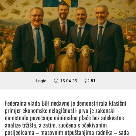
komentar
Logic
15.04.25
81
Federalna vlada BiH nedavno je demonstrirala klasični
primjer ekonomske nelogičnosti: prvo je zakonski
nametnula povećanje minimalne plaće bez adekvatne
analize tržišta, a zatim, suočena s očekivanim
posljedicama – masovnim otpuštanjima radnika – sada