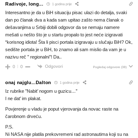
Radivoje, long...
1 godina prije
Interesantno je da u BiH situaciju pisac ulazi do detalja, svaki
dan po članak dva a kada sam upitao zašto nema članak o
dešavanjima u Srbiji dobili odgovor da se nemaju namere
mešati u nešto što je u startu propalo to jest neće izigravati
“korisnog idiota! Šta li pisci portala izigravaju u slučaju BiH? Ok,
sedište portala je u BiH, to znamo ali sam mislio da vam je u
nazivu reč ” regionalni”! Da..
Odgovori
0
0
Pogledaj odgovore
(38)
onaj najglu...Dalton
1 godina prije
Iz rubrike ”Nabit’ nogom u guzicu…”
I ne dat’ im plakat.
Povjerenje u vladu je poput vjerovanja da novac raste na
čarobnom drveću.
P.S.
Ni NASA nije platila prekovremeni rad astronautima koji su na