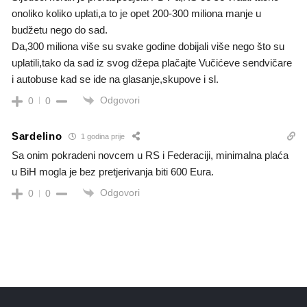
onoliko koliko uplati,a to je opet 200-300 miliona manje u
budžetu nego do sad.
Da,300 miliona više su svake godine dobijali više nego što su
uplatili,tako da sad iz svog džepa plačajte Vučićeve sendvičare
i autobuse kad se ide na glasanje,skupove i sl.
Odgovori
0
0
Sardelino
1 godina prije
Sa onim pokradeni novcem u RS i Federaciji, minimalna plaća
u BiH mogla je bez pretjerivanja biti 600 Eura.
Odgovori
0
0