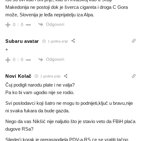
Makedonija ne postoji dok je šverca cigareta i droga C Gora
može, Slovenija je leđa neprijatelju iza Alpa.
Odgovori
0
0
Subaru avatar
1 godina prije
+
Odgovori
0
0
Novi Kolač
1 godina prije
Čuj podigli narodu plate i ne valja?
Pa ko bi vam ugodio nije se rodio.
Svi poslodavci koji šatro ne mogu to podnijeti,ključ u bravu,nije
ni svaka fukara da bude gazda.
Nego da vas Nikšić nije naljutio što je stavio veto da FBiH plaća
dugove RSa?
Sljedeći korak je preraspodjela PDV-a,RS ce se vratiti tačno