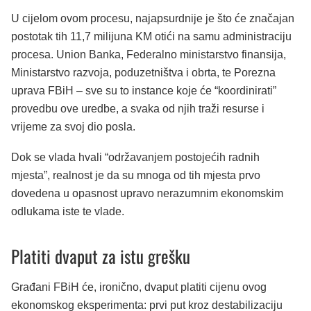
U cijelom ovom procesu, najapsurdnije je što će značajan
postotak tih 11,7 milijuna KM otići na samu administraciju
procesa. Union Banka, Federalno ministarstvo finansija,
Ministarstvo razvoja, poduzetništva i obrta, te Porezna
uprava FBiH – sve su to instance koje će “koordinirati”
provedbu ove uredbe, a svaka od njih traži resurse i
vrijeme za svoj dio posla.
Dok se vlada hvali “održavanjem postojećih radnih
mjesta”, realnost je da su mnoga od tih mjesta prvo
dovedena u opasnost upravo nerazumnim ekonomskim
odlukama iste te vlade.
Platiti dvaput za istu grešku
Građani FBiH će, ironično, dvaput platiti cijenu ovog
ekonomskog eksperimenta: prvi put kroz destabilizaciju