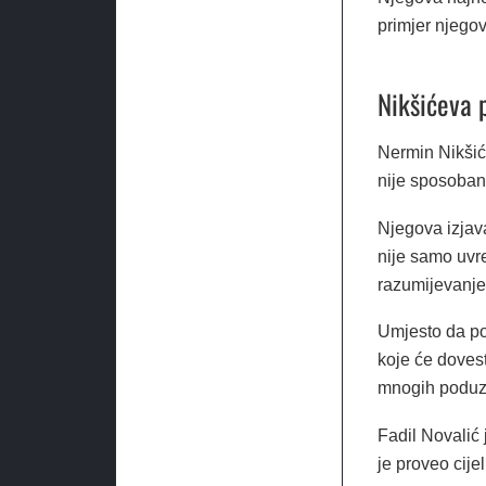
primjer njegov
Nikšićeva p
Nermin Nikšić
nije sposoban
Njegova izjava
nije samo uvr
razumijevanje
Umjesto da pod
koje će dovest
mnogih poduz
Fadil Novalić
je proveo cijel