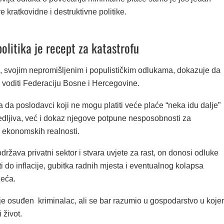
e kratkovidne i destruktivne politike.
olitika je recept za katastrofu
, svojim nepromišljenim i populističkim odlukama, dokazuje da
 voditi Federaciju Bosne i Hercegovine.
 da poslodavci koji ne mogu platiti veće plaće “neka idu dalje”
edljiva, već i dokaz njegove potpune nesposobnosti za
 ekonomskih realnosti.
ržava privatni sektor i stvara uvjete za rast, on donosi odluke
i do inflacije, gubitka radnih mjesta i eventualnog kolapsa
eća.
 je osuđen kriminalac, ali se bar razumio u gospodarstvo u koj
i život.