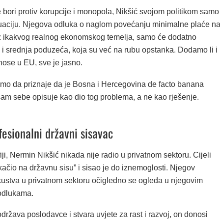
 bori protiv korupcije i monopola, Nikšić svojom politikom samo
uaciju. Njegova odluka o naglom povećanju minimalne plaće n
 ikakvog realnog ekonomskog temelja, samo će dodatno
a i srednja poduzeća, koja su već na rubu opstanka. Dodamo li i
nose u EU, sve je jasno.
mo da priznaje da je Bosna i Hercegovina de facto banana
sam sebe opisuje kao dio tog problema, a ne kao rješenje.
fesionalni državni sisavac
ji, Nermin Nikšić nikada nije radio u privatnom sektoru. Cijeli
“kačio na državnu sisu” i sisao je do iznemoglosti. Njegov
kustva u privatnom sektoru očigledno se ogleda u njegovim
odlukama.
ržava poslodavce i stvara uvjete za rast i razvoj, on donosi