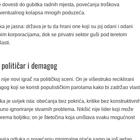
e dovesti do gubitka radnih mjesta, povećanja troškova
eventualnog kolapsa mnogih poduzeća.
ka je jasna: država je tu da hrani one koji su joj odani i odani
im korporacijama, dok se privatni sektor guši pod teretom
asti.
i političar i demagog
nije novi igrač na političkoj sceni. On je višestruko reciklirani
agog koji se koristi populističkim parolama kako bi zadržao vlast
ka je uvijek ista: obećanja bez pokrića, kritike bez konstruktivni
puno ignoriranje stvarnih problema. Nikšić nije lider koji može
prema boljitku; on je štetočina koja uništava svaku mogućnost
vija odluka o povećanju minimalne plaće samo je još jedan