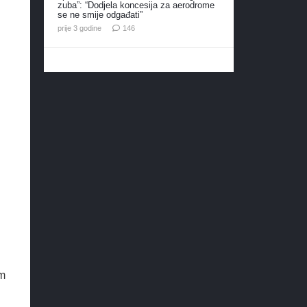
zuba”: “Dodjela koncesija za aerodrome
se ne smije odgađati”
komentara
prije 3 godine
146
em