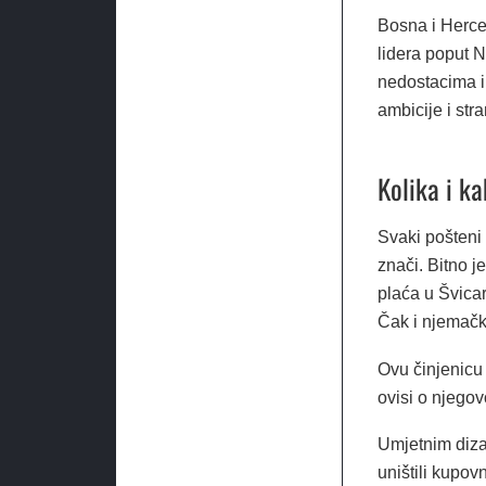
Bosna i Herce
lidera poput N
nedostacima i 
ambicije i str
Kolika i ka
Svaki pošteni
znači. Bitno j
plaća u Švicar
Čak i njemačke
Ovu činjenicu 
ovisi o njegov
Umjetnim diza
uništili kupov