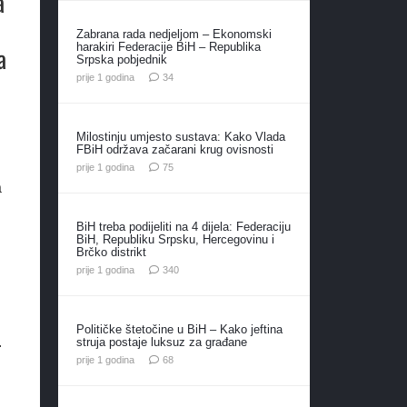
a
Zabrana rada nedjeljom – Ekonomski
harakiri Federacije BiH – Republika
a
Srpska pobjednik
komentara
prije 1 godina
34
Milostinju umjesto sustava: Kako Vlada
FBiH održava začarani krug ovisnosti
komentara
prije 1 godina
75
a
BiH treba podijeliti na 4 dijela: Federaciju
BiH, Republiku Srpsku, Hercegovinu i
Brčko distrikt
komentara
prije 1 godina
340
Političke štetočine u BiH – Kako jeftina
.
struja postaje luksuz za građane
komentara
prije 1 godina
68