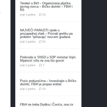
Tenderi u BiH – Organizirana pljačka
javnog novca – Brčko distrikt – FBiH i
RS
a
komentara
prije 1 godina
32
NAJVEĆI PARAZITI sjede u
prozapadnoj vladi – Priznali grešku pa
problem “rješavaju” novcem građana
komentar
prije 1 godina
81
Prelivoda iz SNSD u SDP ministar Vojin
Mijatović više ne zna što govori
komentara
prije 2 godine
7
Poziv poduzećima – Investirajte u Brčko
distrikt, FBiH je propao entitet
komentara
prije 2 godine
25
FBiH ne treba Dodika i Čovića, ona će