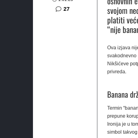
osnovnih e
svojom ne
komentara
27
platiti ve
“nije bana
Ova izjava ni
svakodnevno b
Nikšićeve pot
privreda.
Banana drž
Termin “banana
prepune korup
Ironija je u t
simbol takvog 