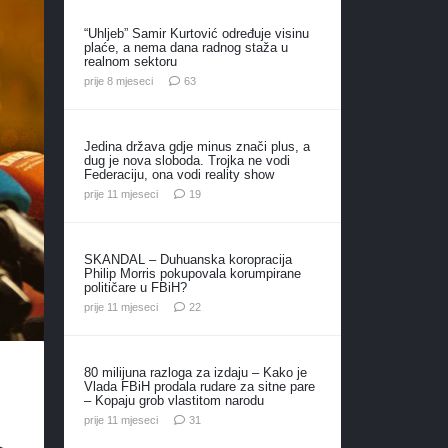
“Uhljeb” Samir Kurtović određuje visinu
plaće, a nema dana radnog staža u
realnom sektoru
komentara
prije 8 mjeseci
63
Jedina država gdje minus znači plus, a
dug je nova sloboda. Trojka ne vodi
Federaciju, ona vodi reality show
komentara
prije 11 mjeseci
19
SKANDAL – Duhuanska koropracija
Philip Morris pokupovala korumpirane
političare u FBiH?
komentara
prije 11 mjeseci
22
80 milijuna razloga za izdaju – Kako je
Vlada FBiH prodala rudare za sitne pare
– Kopaju grob vlastitom narodu
komentar
prije 11 mjeseci
31