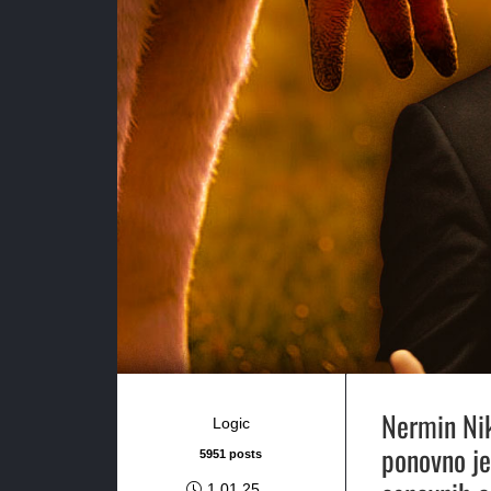
Nermin Nik
Logic
ponovno je
5951 posts
1.01.25