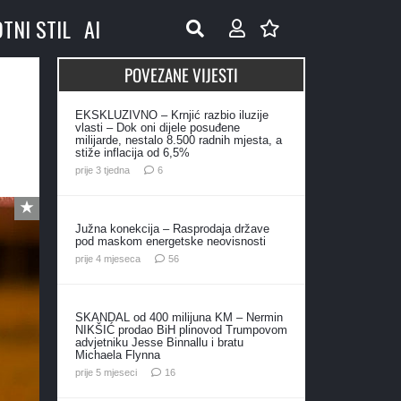
OTNI STIL
AI
POVEZANE VIJESTI
EKSKLUZIVNO – Krnjić razbio iluzije
vlasti – Dok oni dijele posuđene
milijarde, nestalo 8.500 radnih mjesta, a
stiže inflacija od 6,5%
komentara
prije 3 tjedna
6
Južna konekcija – Rasprodaja države
pod maskom energetske neovisnosti
komentara
prije 4 mjeseca
56
SKANDAL od 400 milijuna KM – Nermin
NIKŠIĆ prodao BiH plinovod Trumpovom
advjetniku Jesse Binnallu i bratu
Michaela Flynna
komentara
prije 5 mjeseci
16