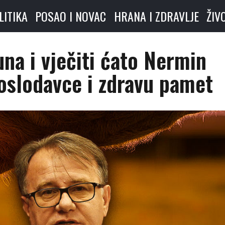
LITIKA
POSAO I NOVAC
HRANA I ZDRAVLJE
ŽIV
na i vječiti ćato Nermin
poslodavce i zdravu pamet