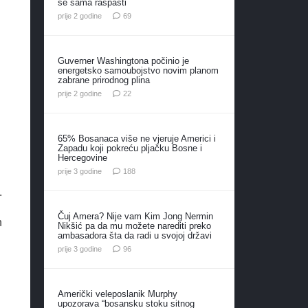
se sama raspasti
komentara
prije 2 godine
69
Guverner Washingtona počinio je
energetsko samoubojstvo novim planom
zabrane prirodnog plina
komentara
prije 2 godine
22
65% Bosanaca više ne vjeruje Americi i
Zapadu koji pokreću pljačku Bosne i
Hercegovine
komentara
prije 3 godine
188
.
Čuj Amera? Nije vam Kim Jong Nermin
h
Nikšić pa da mu možete narediti preko
ambasadora šta da radi u svojoj državi
komentara
prije 3 godine
96
Američki veleposlanik Murphy
upozorava “bosansku stoku sitnog