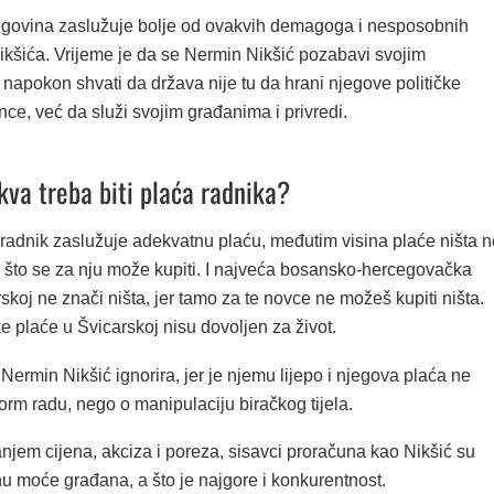
govina zaslužuje bolje od ovakvih demagoga i nesposobnih
ikšića. Vrijeme je da se Nermin Nikšić pozabavi svojim
napokon shvati da država nije tu da hrani njegove političke
ance, već da služi svojim građanima i privredi.
kva treba biti plaća radnika?
 radnik zaslužuje adekvatnu plaću, međutim visina plaće ništa n
e što se za nju može kupiti. I najveća bosansko-hercegovačka
skoj ne znači ništa, jer tamo za te novce ne možeš kupiti ništa.
 plaće u Švicarskoj nisu dovoljen za život.
Nermin Nikšić ignorira, jer je njemu lijepo i njegova plaća ne
orm radu, nego o manipulaciju biračkog tijela.
njem cijena, akciza i poreza, sisavci proračuna kao Nikšić su
nu moće građana, a što je najgore i konkurentnost.