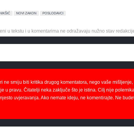
NIKŠIĆ
NOVI ZAKON
POSLODAVCI
eni u tekstu i u komentarima ne odražavaju nužno stav redakcij
ri ne smiju biti kritika drugog komentatora, nego vaše mišljenje,
je u pravu. Čitatelji neka zaključe što je istina. Cilj nije polemika
mjesto uvjeravanja. Ako nemate ideju, ne komentirajte. Ne bude