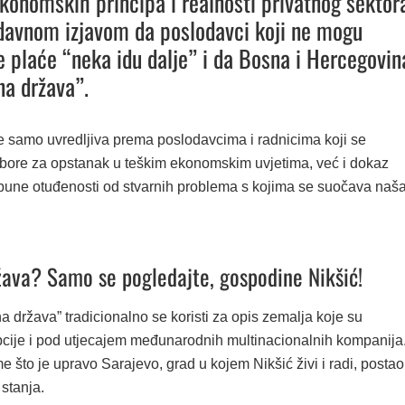
konomskih principa i realnosti privatnog sektor
davnom izjavom da poslodavci koji ne mogu
će plaće “neka idu dalje” i da Bosna i Hercegovin
na država”.
je samo uvredljiva prema poslodavcima i radnicima koji se
ore za opstanak u teškim ekonomskim uvjetima, već i dokaz
pune otuđenosti od stvarnih problema s kojima se suočava naš
ava? Samo se pogledajte, gospodine Nikšić!
 država” tradicionalno se koristi za opis zemalja koje su
cije i pod utjecajem međunarodnih multinacionalnih kompanija
ome što je upravo Sarajevo, grad u kojem Nikšić živi i radi, postao
stanja.