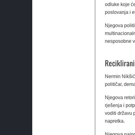
odluke koje ć
poslovanja i 
Njegova politi
multinacionaln
nesposobne vl
Recikliran
Nermin Nikšić 
političar, dem
Njegova retori
rješenja i pot
voditi državu 
napretka.
Njegova najno