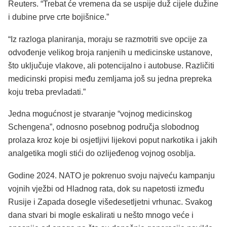
Reuters. “Trebat će vremena da se uspije duž cijele dužine
i dubine prve crte bojišnice.”
“Iz razloga planiranja, moraju se razmotriti sve opcije za
odvođenje velikog broja ranjenih u medicinske ustanove,
što uključuje vlakove, ali potencijalno i autobuse. Različiti
medicinski propisi među zemljama još su jedna prepreka
koju treba prevladati.”
Jedna mogućnost je stvaranje “vojnog medicinskog
Schengena”, odnosno posebnog područja slobodnog
prolaza kroz koje bi osjetljivi lijekovi poput narkotika i jakih
analgetika mogli stići do ozlijeđenog vojnog osoblja.
Godine 2024. NATO je pokrenuo svoju najveću kampanju
vojnih vježbi od Hladnog rata, dok su napetosti između
Rusije i Zapada dosegle višedesetljetni vrhunac. Svakog
dana stvari bi mogle eskalirati u nešto mnogo veće i