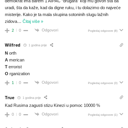
demokrat ima barem 1 AIPAC “drugara” koji mu govori šta da
uradi, šta da kaže, kad da digne ruku, i tu dolazimo do najveće
misterije. Kako je ta mala skupina sotoninih slugu lažnih
zidova
…
Čitaj više »
Odgovori
2
0
Pogledaj odgovore
(8)
Wilfred
1 godina prije
N
orth
A
merican
T
errorist
O
rganization
Odgovori
1
0
Pogledaj odgovore
(3)
True
1 godina prije
Kad Rusima zagusti stizu Kinezi u pomoc 10000 %
Odgovori
0
0
Pogledaj odgovore
(1)