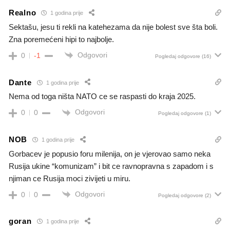
Realno
1 godina prije
Sektašu, jesu ti rekli na katehezama da nije bolest sve šta boli.
Zna poremećeni hipi to najbolje.
Odgovori
0
-1
Pogledaj odgovore
(16)
Dante
1 godina prije
Nema od toga ništa NATO ce se raspasti do kraja 2025.
Odgovori
0
0
Pogledaj odgovore
(1)
NOB
1 godina prije
Gorbacev je popusio foru milenija, on je vjerovao samo neka
Rusija ukine “komunizam” i bit ce ravnopravna s zapadom i s
njiman ce Rusija moci zivijeti u miru.
Odgovori
0
0
Pogledaj odgovore
(2)
goran
1 godina prije