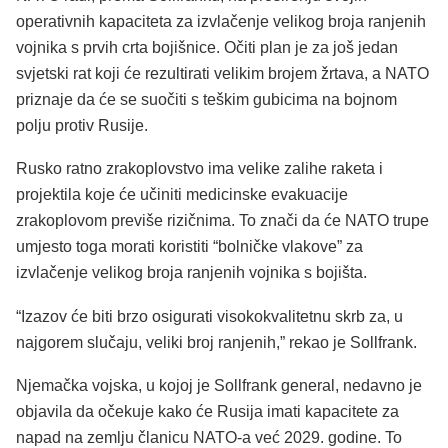
operativnih kapaciteta za izvlačenje velikog broja ranjenih
vojnika s prvih crta bojišnice. Očiti plan je za još jedan
svjetski rat koji će rezultirati velikim brojem žrtava, a NATO
priznaje da će se suočiti s teškim gubicima na bojnom
polju protiv Rusije.
Rusko ratno zrakoplovstvo ima velike zalihe raketa i
projektila koje će učiniti medicinske evakuacije
zrakoplovom previše rizičnima. To znači da će NATO trupe
umjesto toga morati koristiti “bolničke vlakove” za
izvlačenje velikog broja ranjenih vojnika s bojišta.
“Izazov će biti brzo osigurati visokokvalitetnu skrb za, u
najgorem slučaju, veliki broj ranjenih,” rekao je Sollfrank.
Njemačka vojska, u kojoj je Sollfrank general, nedavno je
objavila da očekuje kako će Rusija imati kapacitete za
napad na zemlju članicu NATO-a već 2029. godine. To