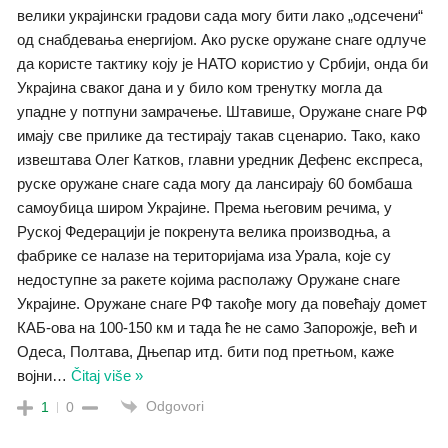
велики украјински градови сада могу бити лако „одсечени“
од снабдевања енергијом. Ако руске оружане снаге одлуче
да користе тактику коју је НАТО користио у Србији, онда би
Украјина сваког дана и у било ком тренутку могла да
упадне у потпуни замрачење. Штавише, Оружане снаге РФ
имају све прилике да тестирају такав сценарио. Тако, како
извештава Олег Катков, главни уредник Дефенс експреса,
руске оружане снаге сада могу да лансирају 60 бомбаша
самоубица широм Украјине. Према његовим речима, у
Руској Федерацији је покренута велика производња, а
фабрике се налазе на територијама иза Урала, које су
недоступне за ракете којима располажу Оружане снаге
Украјине. Оружане снаге РФ такође могу да повећају домет
КАБ-ова на 100-150 км и тада ће не само Запорожје, већ и
Одеса, Полтава, Дњепар итд. бити под претњом, каже
војни
…
Čitaj više »
Odgovori
1
0