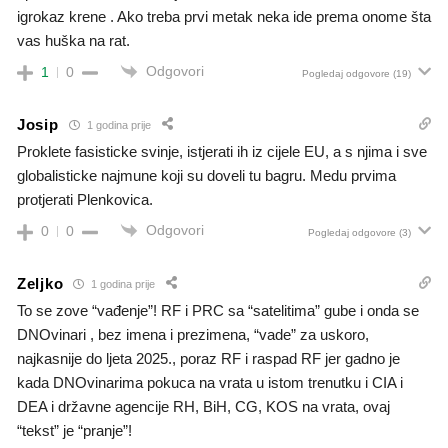
igrokaz krene . Ako treba prvi metak neka ide prema onome šta
vas huška na rat.
Odgovori
1
0
Pogledaj odgovore
(19)
Josip
1 godina prije
Proklete fasisticke svinje, istjerati ih iz cijele EU, a s njima i sve
globalisticke najmune koji su doveli tu bagru. Medu prvima
protjerati Plenkovica.
Odgovori
0
0
Pogledaj odgovore
(3)
Zeljko
1 godina prije
To se zove “vađenje”! RF i PRC sa “satelitima” gube i onda se
DNOvinari , bez imena i prezimena, “vade” za uskoro,
najkasnije do ljeta 2025., poraz RF i raspad RF jer gadno je
kada DNOvinarima pokuca na vrata u istom trenutku i CIA i
DEA i državne agencije RH, BiH, CG, KOS na vrata, ovaj
“tekst” je “pranje”!