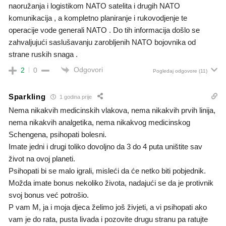
naoružanja i logistikom NATO satelita i drugih NATO
komunikacija , a kompletno planiranje i rukovodjenje te
operacije vode generali NATO . Do tih informacija došlo se
zahvaljujući saslušavanju zarobljenih NATO bojovnika od
strane ruskih snaga .
Odgovori
2
0
Pogledaj odgovore
(11)
Sparkling
1 godina prije
Nema nikakvih medicinskih vlakova, nema nikakvih prvih linija,
nema nikakvih analgetika, nema nikakvog medicinskog
Schengena, psihopati bolesni.
Imate jedni i drugi toliko dovoljno da 3 do 4 puta uništite sav
život na ovoj planeti.
Psihopati bi se malo igrali, misleći da će netko biti pobjednik.
Možda imate bonus nekoliko života, nadajući se da je protivnik
svoj bonus već potrošio.
P vam M, ja i moja djeca želimo još živjeti, a vi psihopati ako
vam je do rata, pusta livada i pozovite drugu stranu pa ratujte