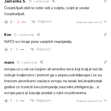
Jadranka S.
1 godina prije
Čovjek/ljudi obično sebe vidi u svijetu, svijet je unutar
čovjeka/ljudi.
Odgovori
2
-1
Pogledaj odgovore
(2)
Evo
1 godina prije
NATO-vci imaje puno vanjskih neprijatelja.
Odgovori
0
0
mane
1 godina prije
evropa ce u rat sa rusijom ali amerika nece.koji kralj je lud da
rizikuje kraljevstvo i pretvori ga u pepeo,sukobljavajuci se sa
knezom.amerikanci navlace evropu na tanak led.dvadesetak
godina ce izvlaciti lovu,kompanije,naucnike,inteligenciju…iz
evrope,pace je kasnije predati u ruke muslimanima
Odgovori
0
0
Pogledaj odgovore
(2)