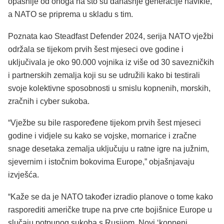
opasnije od onoga na što su današnje generacije navikle,
a NATO se priprema u skladu s tim.
Poznata kao Steadfast Defender 2024, serija NATO vježbi
održala se tijekom prvih šest mjeseci ove godine i
uključivala je oko 90.000 vojnika iz više od 30 savezničkih
i partnerskih zemalja koji su se udružili kako bi testirali
svoje kolektivne sposobnosti u smislu kopnenih, morskih,
zračnih i cyber sukoba.
“Vježbe su bile raspoređene tijekom prvih šest mjeseci
godine i vidjele su kako se vojske, mornarice i zračne
snage desetaka zemalja uključuju u ratne igre na južnim,
sjevernim i istočnim bokovima Europe,” objašnjavaju
izvješća.
“Kaže se da je NATO također izradio planove o tome kako
rasporediti američke trupe na prve crte bojišnice Europe u
slučaju potpunog sukoba s Rusijom. Novi ‘kopneni