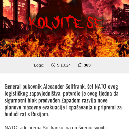
komentara
Logic
5.10.24
363
General-pukovnik Alexander Sollfrank, šef NATO-ovog
logističkog zapovjedništva, potvrdio je ovog tjedna da
sigurnosni blok predvođen Zapadom razvija nove
planove masovne evakuacije i spašavanja u pripremi za
budući rat s Rusijom.
NATO radi, prema Sollfranku, na proširenju svojih