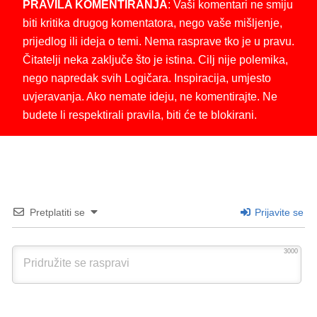
PRAVILA KOMENTIRANJA
: Vaši komentari ne smiju
biti kritika drugog komentatora, nego vaše mišljenje,
prijedlog ili ideja o temi. Nema rasprave tko je u pravu.
Čitatelji neka zaključe što je istina. Cilj nije polemika,
nego napredak svih Logičara. Inspiracija, umjesto
uvjeravanja. Ako nemate ideju, ne komentirajte. Ne
budete li respektirali pravila, biti će te blokirani.
Pretplatiti se
Prijavite se
3000