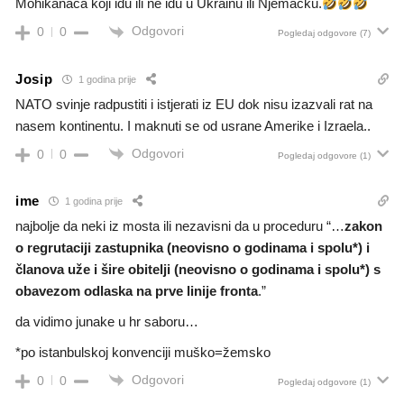
Mohikanaca koji idu ili ne idu u Ukrainu ili Njemačku.
Odgovori
0
0
Pogledaj odgovore
(7)
Josip
1 godina prije
NATO svinje radpustiti i istjerati iz EU dok nisu izazvali rat na
nasem kontinentu. I maknuti se od usrane Amerike i Izraela..
Odgovori
0
0
Pogledaj odgovore
(1)
ime
1 godina prije
najbolje da neki iz mosta ili nezavisni da u proceduru “…
zakon
o regrutaciji zastupnika (neovisno o godinama i spolu*) i
članova uže i šire obitelji (neovisno o godinama i spolu*) s
obavezom odlaska na prve linije fronta
.”
da vidimo junake u hr saboru…
*po istanbulskoj konvenciji muško=žemsko
Odgovori
0
0
Pogledaj odgovore
(1)