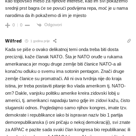
kao topovsko meso za njihove interese, kad im svi pokažemo
srednji prst bagra će se povući podvijena repa, moć je u nama
narodima da ih pokažemo di im je mjesto
Odgovori
0
0
Wilfred
1 godina prije
Kada se piše o ovako delikatnoj temi onda treba biti dosta
precizniji, kaže članak NATO. Šta je NATO oruđe u rukama
amerikanaca jer mogu druge zemlje biti članice NATO-a ali
konačnu odluku o svemu ima sotonin pentagon. Znači druge
zemlje članice su promatrači. Ali ni ova tvrdnja nije do kraja
istina, jer treba postaviti pitanje tko vlada amerikom tj. NATO-
om? Dakle, vanjsku politiku amerike kreira zidovski lobij u
americi, tj. amerikanci napadaju tamo gdje im zidovi kažu, čisto
sluganski odnos. Pogledajmo samo njihov kongres, imate tzv.
demokrate i republikance iako bi ispravan naziv bio 1 partija
demorepublikanska (i oni pričaju o nekoj demokraciji), svi znate
za AIPAC e pazite sada svaki član kongresa bio republikanac ili