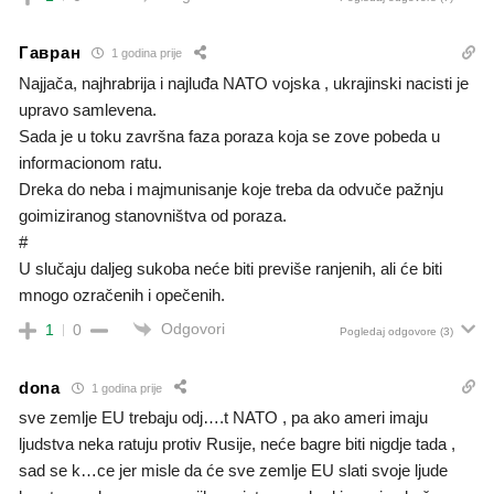
Гавран
1 godina prije
Najjača, najhrabrija i najluđa NATO vojska , ukrajinski nacisti je
upravo samlevena.
Sada je u toku završna faza poraza koja se zove pobeda u
informacionom ratu.
Dreka do neba i majmunisanje koje treba da odvuče pažnju
goimiziranog stanovništva od poraza.
#
U slučaju daljeg sukoba neće biti previše ranjenih, ali će biti
mnogo ozračenih i opečenih.
Odgovori
1
0
Pogledaj odgovore
(3)
dona
1 godina prije
sve zemlje EU trebaju odj….t NATO , pa ako ameri imaju
ljudstva neka ratuju protiv Rusije, neće bagre biti nigdje tada ,
sad se k…ce jer misle da će sve zemlje EU slati svoje ljude