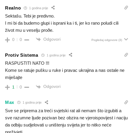
Realno
1 godina prije
Sektašu. Tebi je predivno.
I mi bi da budemo glupi i isprani ka i ti, jer ko rano poludi cili
život mu u veselju proðe.
Odgovori
0
0
Pogledaj odgovore
(3)
Protiv Sistema
1 godina prije
RASPUSTITI NATO !!!
Kome se ratuje pušku u ruke i pravac ukrajina a nas ostale ne
miješajte
Odgovori
1
0
Max
1 godina prije
Sve se priprema za treći svjetski rat ali nemam što izgubiti a
sve razumne ljude pozivan bez obzira ne vjeroispovijest i naciju
da odbiju sudjelovati u uništenju svijeta jer to nitko neće
preživjeti.