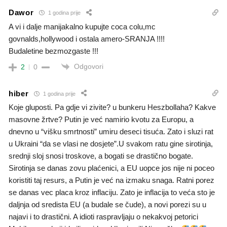
Dawor
1 godina prije
A vi i dalje manijakalno kupujte coca colu,mc
govnalds,hollywood i ostala amero-SRANJA !!!!
Budaletine bezmozgaste !!!
Odgovori
2
0
hiber
1 godina prije
Koje gluposti. Pa gdje vi zivite? u bunkeru Heszbollaha? Kakve
masovne žrtve? Putin je već namirio kvotu za Europu, a
dnevno u “višku smrtnosti” umiru deseci tisuća. Zato i sluzi rat
u Ukraini “da se vlasi ne dosjete”.U svakom ratu gine sirotinja,
srednji sloj snosi troskove, a bogati se drastično bogate.
Sirotinja se danas zovu plaćenici, a EU uopce jos nije ni poceo
koristiti taj resurs, a Putin je već na izmaku snaga. Ratni porez
se danas vec placa kroz inflaciju. Zato je inflacija to veća sto je
daljnja od sredista EU (a budale se čude), a novi porezi su u
najavi i to drastični. A idioti raspravljaju o nekakvoj petorici