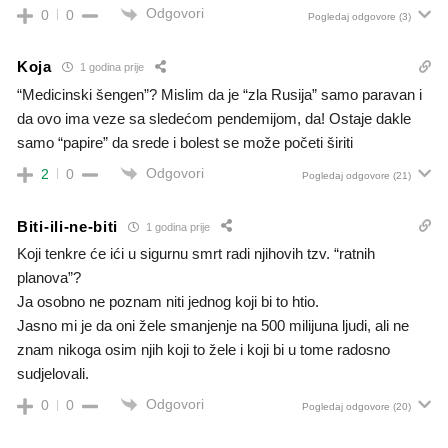
Odgovori
0
0
Pogledaj odgovore
(3)
Koja
1 godina prije
“Medicinski šengen”? Mislim da je “zla Rusija” samo paravan i
da ovo ima veze sa sledećom pendemijom, da! Ostaje dakle
samo “papire” da srede i bolest se može početi širiti
Odgovori
2
0
Pogledaj odgovore
(21)
Biti-ili-ne-biti
1 godina prije
Koji tenkre će ići u sigurnu smrt radi njihovih tzv. “ratnih
planova”?
Ja osobno ne poznam niti jednog koji bi to htio.
Jasno mi je da oni žele smanjenje na 500 milijuna ljudi, ali ne
znam nikoga osim njih koji to žele i koji bi u tome radosno
sudjelovali.
Odgovori
0
0
Pogledaj odgovore
(20)