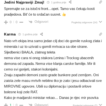
Jedini Najpraviji Zmаj!
1 godina prije
Spremajte se za istočni front…opet. Tamo vas čekaju kosti
pradjedova. Bit’ će to srdačan susret.
Odgovori
0
0
Pogledaj odgovore
(14)
Karma
1 godina prije
Nato vrh ekipa ima samo jedan cilj doci do gomile ruskog zlata i
minerala i uz to uzivati u gomili mrtvaca sa obe strane.
Sljedbenici BAALA, zlatnog teleta
nema vise cara ni onog stakora Lenina i Trockog ubacenih
demona od zapada. Nema vise klanja carske familije. Mir ili
cemo svi gorijeti, stakori kolonijalni.
Znaju zapadni demoni zasto grade bunkere pod zemljom. Oni
zaista zele masu mrtvih nebitno tko je zato i jesu odbacivali sve
MIROVNE ugovore. Ubili su diplomaciju i postavili orlove
bolesne koji zele RAT.
Kako je madjarski ministar rekao… Danas je rijec mir psovka
Odgovori
1
0
Pogledaj odgovore
(7)