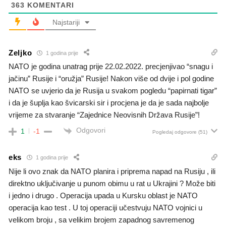
363
KOMENTARI
Najstariji
Zeljko
1 godina prije
NATO je godina unatrag prije 22.02.2022. precjenjivao “snagu i
jačinu” Rusije i “oružja” Rusije! Nakon više od dvije i pol godine
NATO se uvjerio da je Rusija u svakom pogledu “papirnati tigar”
i da je šuplja kao švicarski sir i procjena je da je sada najbolje
vrijeme za stvaranje “Zajednice Neovisnih Država Rusije”!
Odgovori
1
-1
Pogledaj odgovore
(51)
eks
1 godina prije
Nije li ovo znak da NATO planira i priprema napad na Rusiju , ili
direktno uključivanje u punom obimu u rat u Ukrajini ? Može biti
i jedno i drugo . Operacija upada u Kursku oblast je NATO
operacija kao test . U toj operaciji učestvuju NATO vojnici u
velikom broju , sa velikim brojem zapadnog savremenog