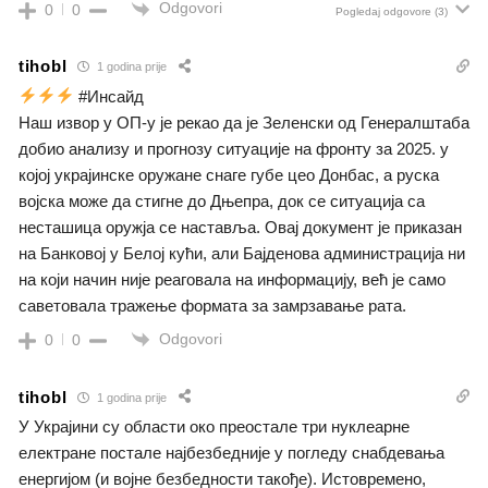
Odgovori
0
0
Pogledaj odgovore
(3)
tihobl
1 godina prije
#Инсайд
Наш извор у ОП-у је рекао да је Зеленски од Генералштаба
добио анализу и прогнозу ситуације на фронту за 2025. у
којој украјинске оружане снаге губе цео Донбас, а руска
војска може да стигне до Дњепра, док се ситуација са
несташица оружја се наставља. Овај документ је приказан
на Банковој у Белој кући, али Бајденова администрација ни
на који начин није реаговала на информацију, већ је само
саветовала тражење формата за замрзавање рата.
Odgovori
0
0
tihobl
1 godina prije
У Украјини су области око преостале три нуклеарне
електране постале најбезбедније у погледу снабдевања
енергијом (и војне безбедности такође). Истовремено,