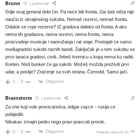
Bruno
1 godina prije
Gdje ovaj general dobi čin. Pa neće biti fronta. Zar baš ništa nije
naučio iz ukrajinskog sukoba. Nemaš rezervi, nemaš fronta.
Odakle se crpe rezerve? IZ gradova daleko od fronta. A ako
nema tih gradaova, nema rezervi, nema fronta, nema
proizvodnje municije i naoružanja i rat staje. Postojati će samo
međugradski sukobi raznih bandi. Zaključak je u tom sukobu se
prvo taraca gradovi, civili. Jebeš tvornicu u kojoj nema ko raditi.
Kreten. Nisli bunker će ga sakriti. Možeš možda preživiti prvi
udar, a poslije? Zračenje sa svih strana. Černobil. Samo jači.
Odgovori
0
0
Brainstorm
1 godina prije
Za one koji vole prorocanstva, edgar cayce – rusija ce
pobijediti.
Nikakav zmajin pedro nego pravi pravcati prorok.
Odgovori
0
0
Pogledaj odgovore
(3)