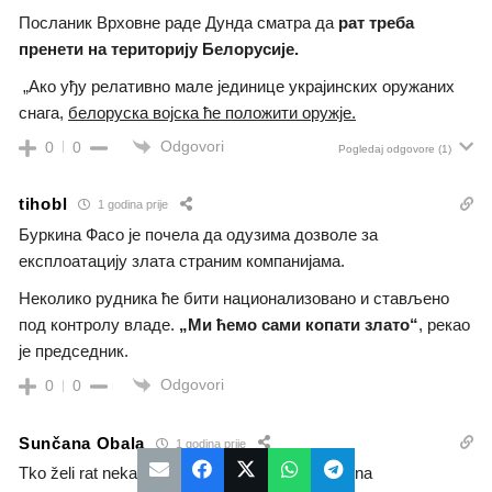
Посланик Врховне раде Дунда сматра да
рат треба
пренети на територију Белорусије.
„Ако уђу релативно мале јединице украјинских оружаних
снага,
белоруска војска ће положити оружје.
Odgovori
0
0
Pogledaj odgovore
(1)
tihobl
1 godina prije
Буркина Фасо је почела да одузима дозволе за
експлоатацију злата страним компанијама.
Неколико рудника ће бити национализовано и стављено
под контролу владе.
„Ми ћемо сами копати злато“
, рекао
је председник.
Odgovori
0
0
Sunčana Obala
1 godina prije
Tko želi rat neka prije ode na jedan čaj kod Putina