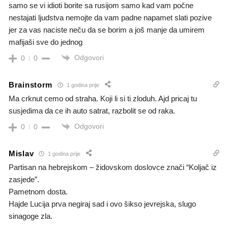
samo se vi idioti borite sa rusijom samo kad vam počne
nestajati ljudstva nemojte da vam padne napamet slati pozive
jer za vas naciste neču da se borim a još manje da umirem
mafijaši sve do jednog
Odgovori
0
0
Brainstorm
1 godina prije
Ma crknut cemo od straha. Koji li si ti zloduh. Ajd pricaj tu
susjedima da ce ih auto satrat, razbolit se od raka.
Odgovori
0
0
Mislav
1 godina prije
Partisan na hebrejskom – židovskom doslovce znači “Koljač iz
zasjede”.
Pametnom dosta.
Hajde Lucija prva negiraj sad i ovo šikso jevrejska, slugo
sinagoge zla.