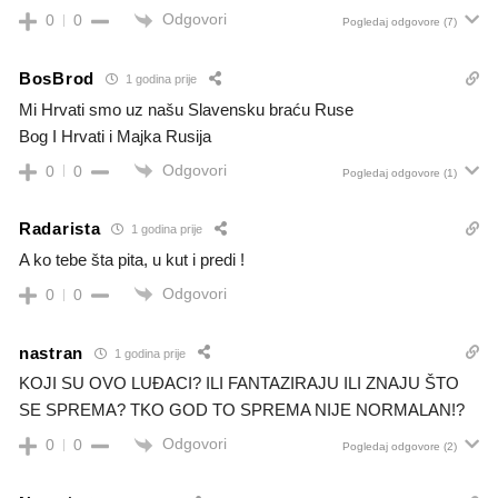
Odgovori
0
0
Pogledaj odgovore
(7)
BosBrod
1 godina prije
Mi Hrvati smo uz našu Slavensku braću Ruse
Bog I Hrvati i Majka Rusija
Odgovori
0
0
Pogledaj odgovore
(1)
Radarista
1 godina prije
A ko tebe šta pita, u kut i predi !
Odgovori
0
0
nastran
1 godina prije
KOJI SU OVO LUĐACI? ILI FANTAZIRAJU ILI ZNAJU ŠTO
SE SPREMA? TKO GOD TO SPREMA NIJE NORMALAN!?
Odgovori
0
0
Pogledaj odgovore
(2)