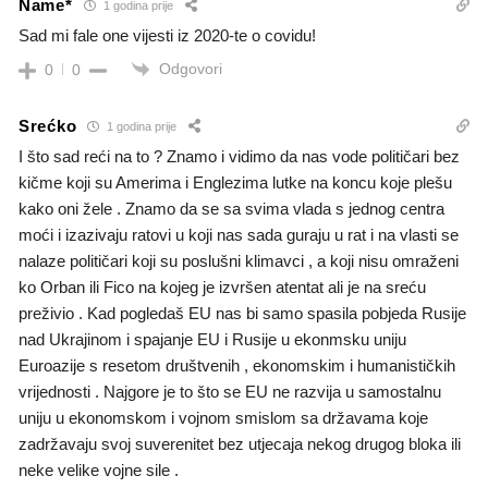
Name*
1 godina prije
Sad mi fale one vijesti iz 2020-te o covidu!
Odgovori
0
0
Srećko
1 godina prije
I što sad reći na to ? Znamo i vidimo da nas vode političari bez
kičme koji su Amerima i Englezima lutke na koncu koje plešu
kako oni žele . Znamo da se sa svima vlada s jednog centra
moći i izazivaju ratovi u koji nas sada guraju u rat i na vlasti se
nalaze političari koji su poslušni klimavci , a koji nisu omraženi
ko Orban ili Fico na kojeg je izvršen atentat ali je na sreću
preživio . Kad pogledaš EU nas bi samo spasila pobjeda Rusije
nad Ukrajinom i spajanje EU i Rusije u ekonmsku uniju
Euroazije s resetom društvenih , ekonomskim i humanističkih
vrijednosti . Najgore je to što se EU ne razvija u samostalnu
uniju u ekonomskom i vojnom smislom sa državama koje
zadržavaju svoj suverenitet bez utjecaja nekog drugog bloka ili
neke velike vojne sile .