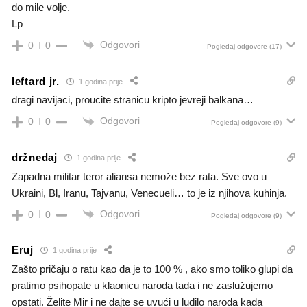
do mile volje.
Lp
Odgovori
0
0
Pogledaj odgovore
(17)
leftard jr.
1 godina prije
dragi navijaci, proucite stranicu kripto jevreji balkana…
Odgovori
0
0
Pogledaj odgovore
(9)
držnedaj
1 godina prije
Zapadna militar teror aliansa nemože bez rata. Sve ovo u
Ukraini, Bl, Iranu, Tajvanu, Venecueli… to je iz njihova kuhinja.
Odgovori
0
0
Pogledaj odgovore
(9)
Eruj
1 godina prije
Zašto pričaju o ratu kao da je to 100 % , ako smo toliko glupi da
pratimo psihopate u klaonicu naroda tada i ne zaslužujemo
opstati. Želite Mir i ne dajte se uvući u ludilo naroda kada