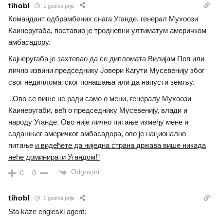
tihobl
1 godina prije
Командант одбрамбених снага Уганде, генерал Мухоози
Каинеругаба, поставио је тродневни ултиматум америчком
амбасадору.
Кајнеругаба је захтевао да се дипломата Вилијам Поп или
лично извини председнику Јовери Кагути Мусевенију због
свог недипломатског понашања или да напусти земљу.
„Ово се више не ради само о мени, генералу Мухоози
Каинеругаби, већ о председнику Мусевенију, влади и
народу Уганде. Ово није лично питање између мене и
садашњег америчког амбасадора, ово је национално
питање
и видећете да ниједна страна држава више никада
неће доминирати Угандом!“
Odgovori
0
0
tihobl
1 godina prije
Sta kaze engleski agent: