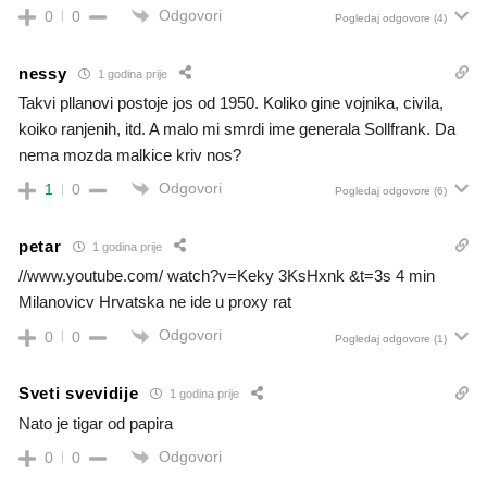
Odgovori
0
0
Pogledaj odgovore
(4)
nessy
1 godina prije
Takvi pllanovi postoje jos od 1950. Koliko gine vojnika, civila,
koiko ranjenih, itd. A malo mi smrdi ime generala Sollfrank. Da
nema mozda malkice kriv nos?
Odgovori
1
0
Pogledaj odgovore
(6)
petar
1 godina prije
//www.youtube.com/ watch?v=Keky 3KsHxnk &t=3s 4 min
Milanovicv Hrvatska ne ide u proxy rat
Odgovori
0
0
Pogledaj odgovore
(1)
Sveti svevidije
1 godina prije
Nato je tigar od papira
Odgovori
0
0