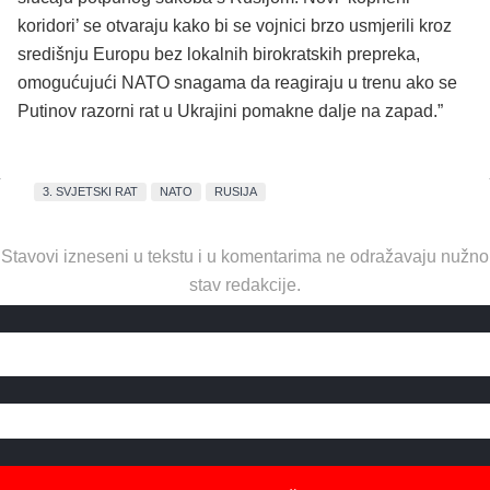
koridori’ se otvaraju kako bi se vojnici brzo usmjerili kroz
središnju Europu bez lokalnih birokratskih prepreka,
omogućujući NATO snagama da reagiraju u trenu ako se
Putinov razorni rat u Ukrajini pomakne dalje na zapad.”
3. SVJETSKI RAT
NATO
RUSIJA
Stavovi izneseni u tekstu i u komentarima ne odražavaju nužno
stav redakcije.