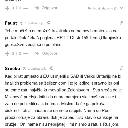
Odgovori
0
0
Pogledaj odgovore
(6)
Faust
1 godina prije
Tebe muči što ne možeš trolati ako nema novih materijala na
portalu.Dok čekaš pogledaj HRT TTX str.159.Tema,Ukrajinsku
gubici.Sve veći,točno po planu.
Odgovori
0
0
Srećko
1 godina prije
Kad bi rat umjesto u EU usmjerili u SAD ili Veliku Britaniju ne bi
imali tih problema sa željeznicom i to je jedino ispravno jer oni
su tome ratu najviše kumovali sa Zelenjavom . Sva sreća da je
Milanović predsjednik i da nema namjeru slati naše vojnike i
zato će pobjediti na izborima . Mislim da će ga pokušati
diskreditirati ali nadam se da neće uspjeti. Nama su Rusi
prodali oružje za obranu dok je zapad i EU stavio sankcije na
oružje . Oni nama nisu neprijatelji i mi nismo u ratu s Rusijom.