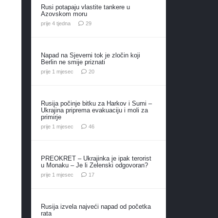
Rusi potapaju vlastite tankere u
Azovskom moru
komentara
prije 4 tjedna
29
Napad na Sjeverni tok je zločin koji
Berlin ne smije priznati
komentara
prije 1 mjesec
20
Rusija počinje bitku za Harkov i Sumi –
Ukrajina priprema evakuaciju i moli za
primirje
komentara
prije 1 mjesec
46
PREOKRET – Ukrajinka je ipak terorist
u Monaku – Je li Zelenski odgovoran?
komentara
prije 1 mjesec
17
Rusija izvela najveći napad od početka
rata