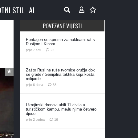
OTNI STIL
AI
POVEZANE VIJESTI
Pentagon se sprema za nuklearni rat s
Rusijom i Kinom
komentara
prije 7 sati
22
Zašto Rusi ne ruše tvornice oružja dok
se grade? Genijalna taktika koja košta
milijarde
komentara
prije 6 dana
38
Ukrajinski dronovi ubili 11 civila u
turističkom kampu, među njima četvero
djece
komentara
prije 2 tjedna
16