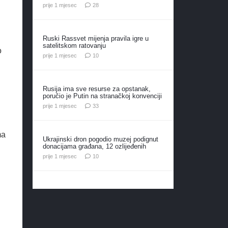
komentara
prije 1 mjesec
28
Ruski Rassvet mijenja pravila igre u
satelitskom ratovanju
o
komentara
prije 1 mjesec
10
Rusija ima sve resurse za opstanak,
poručio je Putin na stranačkoj konvenciji
komentara
prije 1 mjesec
33
ma
Ukrajinski dron pogodio muzej podignut
donacijama građana, 12 ozlijeđenih
komentara
prije 1 mjesec
10