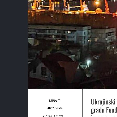
Ukrajinski
Mišo T.
gradu Feod
4607 posts
26.12.23