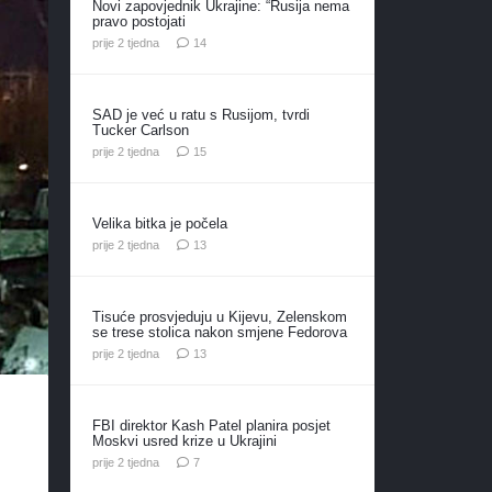
Novi zapovjednik Ukrajine: “Rusija nema
pravo postojati
komentara
prije 2 tjedna
14
SAD je već u ratu s Rusijom, tvrdi
Tucker Carlson
komentara
prije 2 tjedna
15
Velika bitka je počela
komentara
prije 2 tjedna
13
Tisuće prosvjeduju u Kijevu, Zelenskom
se trese stolica nakon smjene Fedorova
komentara
prije 2 tjedna
13
FBI direktor Kash Patel planira posjet
Moskvi usred krize u Ukrajini
komentara
prije 2 tjedna
7