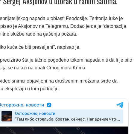
r Sergej Aksjonov u utorak u ranim satima.
eprijateljskog napada u oblasti Feodosije. Teritorija luke je
apisao je Aksjonov na Telegramu. Dodao je da je “detonacija
 hitne službe rade na gašenju požara.
iko kuća će biti preseljeni”, napisao je.
precizirao šta je tačno pogođeno tokom napada niti da li je bilo
sija se nalazi na obali Crnog mora Krima.
video snimci objavljeni na društvenim mrežama tvrde da
u eksploziju u tom području.