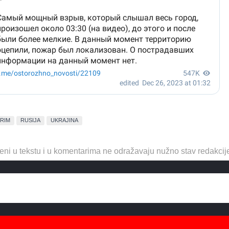
RIM
RUSIJA
UKRAJINA
eni u tekstu i u komentarima ne odražavaju nužno stav redakcij