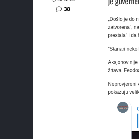
je guverne
komentara
38
„Došlo je do n
zatvorena”, n
prestala” i da
“Stanari nekol
Aksjonov nije 
žrtava. Feodo
Neprovjereni 
pokazuju velik