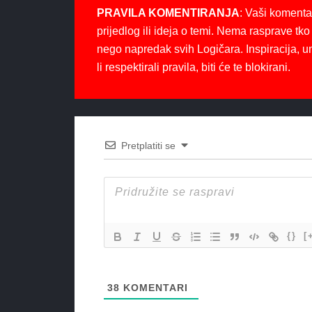
PRAVILA KOMENTIRANJA
: Vaši komenta
prijedlog ili ideja o temi. Nema rasprave tko 
nego napredak svih Logičara. Inspiracija, u
li respektirali pravila, biti će te blokirani.
Pretplatiti se
{}
[
38
KOMENTARI