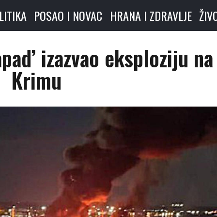
LITIKA
POSAO I NOVAC
HRANA I ZDRAVLJE
ŽIV
apad’ izazvao eksploziju na
Krimu