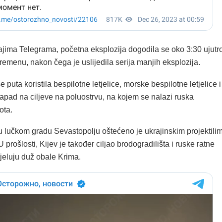
ajima Telegrama, početna eksplozija dogodila se oko 3:30 ujutr
emenu, nakon čega je uslijedila serija manjih eksplozija.
e puta koristila bespilotne letjelice, morske bespilotne letjelice i
napad na ciljeve na poluostrvu, na kojem se nalazi ruska
ota.
 u lučkom gradu Sevastopolju oštećeno je ukrajinskim projektili
 prošlosti, Kijev je također ciljao brodogradilišta i ruske ratne
jeluju duž obale Krima.