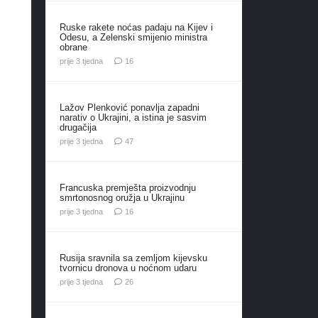
Ruske rakete noćas padaju na Kijev i
Odesu, a Zelenski smijenio ministra
obrane
komentara
prije 3 tjedna
16
Lažov Plenković ponavlja zapadni
narativ o Ukrajini, a istina je sasvim
drugačija
komentara
prije 3 tjedna
47
Francuska premješta proizvodnju
smrtonosnog oružja u Ukrajinu
komentara
prije 3 tjedna
16
Rusija sravnila sa zemljom kijevsku
tvornicu dronova u noćnom udaru
komentara
prije 3 tjedna
26