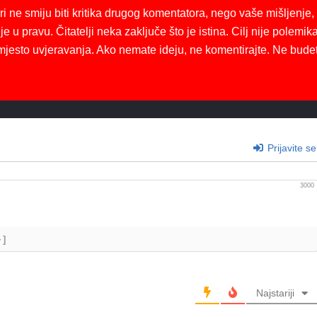
ri ne smiju biti kritika drugog komentatora, nego vaše mišljenje,
je u pravu. Čitatelji neka zaključe što je istina. Cilj nije polemika
mjesto uvjeravanja. Ako nemate ideju, ne komentirajte. Ne bude
Prijavite se
3000
+]
Najstariji