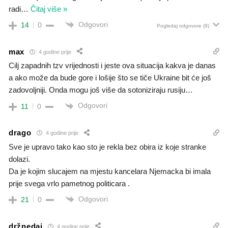
radi
…
Čitaj više »
Odgovori
14
0
Pogledaj odgovore
(9)
max
4 godine prije
Cilj zapadnih tzv vrijednosti i jeste ova situacija kakva je danas
a ako može da bude gore i lošije što se tiče Ukraine bit će još
zadovoljniji. Onda mogu još više da sotoniziraju rusiju…
Odgovori
11
0
drago
4 godine prije
Sve je upravo tako kao sto je rekla bez obira iz koje stranke
dolazi.
Da je kojim slucajem na mjestu kancelara Njemacka bi imala
prije svega vrlo pametnog politicara .
Odgovori
21
0
držnedaj
4 godine prije