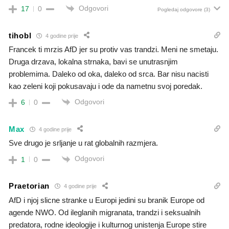
Odgovori
17
0
Pogledaj odgovore
(3)
tihobl
4 godine prije
Francek ti mrzis AfD jer su protiv vas trandzi. Meni ne smetaju.
Druga drzava, lokalna strnaka, bavi se unutrasnjim
problemima. Daleko od oka, daleko od srca. Bar nisu nacisti
kao zeleni koji pokusavaju i ode da nametnu svoj poredak.
Odgovori
6
0
Max
4 godine prije
Sve drugo je srljanje u rat globalnih razmjera.
Odgovori
1
0
Praetorian
4 godine prije
AfD i njoj slicne stranke u Europi jedini su branik Europe od
agende NWO. Od ileglanih migranata, trandzi i seksualnih
predatora, rodne ideologije i kulturnog unistenja Europe stire