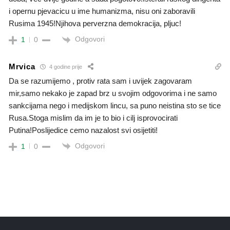
i opernu pjevacicu u ime humanizma, nisu oni zaboravili
Rusima 1945!Njihova perverzna demokracija, pljuc!
Odgovori
1
0
Mrvica
4 godine prije
Da se razumijemo , protiv rata sam i uvijek zagovaram
mir,samo nekako je zapad brz u svojim odgovorima i ne samo
sankcijama nego i medijskom lincu, sa puno neistina sto se tice
Rusa.Stoga mislim da im je to bio i cilj isprovocirati
Putina!Poslijedice cemo nazalost svi osijetiti!
Odgovori
1
0