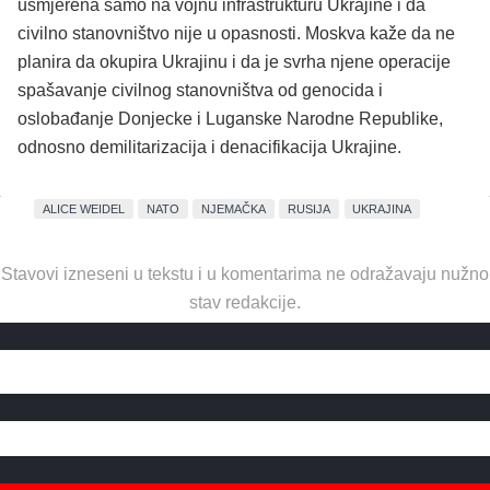
usmjerena samo na vojnu infrastrukturu Ukrajine i da
civilno stanovništvo nije u opasnosti. Moskva kaže da ne
planira da okupira Ukrajinu i da je svrha njene operacije
spašavanje civilnog stanovništva od genocida i
oslobađanje Donjecke i Luganske Narodne Republike,
odnosno demilitarizacija i denacifikacija Ukrajine.
ALICE WEIDEL
NATO
NJEMAČKA
RUSIJA
UKRAJINA
Stavovi izneseni u tekstu i u komentarima ne odražavaju nužno
stav redakcije.