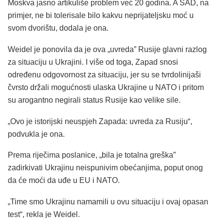
Moskva jasno artikuliše problem već 20 godina. A SAD, na
primjer, ne bi tolerisale bilo kakvu neprijateljsku moć u
svom dvorištu, dodala je ona.
Weidel je ponovila da je ova „uvreda” Rusije glavni razlog
za situaciju u Ukrajini. I više od toga, Zapad snosi
određenu odgovornost za situaciju, jer su se tvrdolinijaši
čvrsto držali mogućnosti ulaska Ukrajine u NATO i pritom
su arogantno negirali status Rusije kao velike sile.
„Ovo je istorijski neuspjeh Zapada: uvreda za Rusiju“,
podvukla je ona.
Prema riječima poslanice, „bila je totalna greška”
zadirkivati Ukrajinu neispunivim obećanjima, poput onog
da će moći da uđe u EU i NATO.
„Time smo Ukrajinu namamili u ovu situaciju i ovaj opasan
test“, rekla je Weidel.