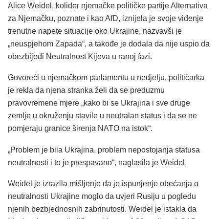
Alice Weidel, kolider njemačke političke partije Alternativa
za Njemačku, poznate i kao AfD, iznijela je svoje viđenje
trenutne napete situacije oko Ukrajine, nazvavši je
„neuspjehom Zapada“, a takođe je dodala da nije uspio da
obezbijedi Neutralnost Kijeva u ranoj fazi.
Govoreći u njemačkom parlamentu u nedjelju, političarka
je rekla da njena stranka želi da se preduzmu
pravovremene mjere „kako bi se Ukrajina i sve druge
zemlje u okruženju stavile u neutralan status i da se ne
pomjeraju granice širenja NATO na istok“.
„Problem je bila Ukrajina, problem nepostojanja statusa
neutralnosti i to je prespavano“, naglasila je Weidel.
Weidel je izrazila mišljenje da je ispunjenje obećanja o
neutralnosti Ukrajine moglo da uvjeri Rusiju u pogledu
njenih bezbjednosnih zabrinutosti. Weidel je istakla da