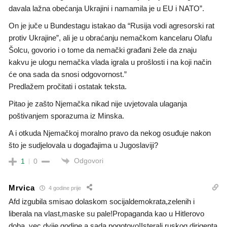
davala lažna obećanja Ukrajini i namamila je u EU i NATO”.
On je juče u Bundestagu istakao da “Rusija vodi agresorski rat
protiv Ukrajine”, ali je u obraćanju nemačkom kancelaru Olafu
Šolcu, govorio i o tome da nemački građani žele da znaju
kakvu je ulogu nemačka vlada igrala u prošlosti i na koji način
će ona sada da snosi odgovornost.”
Predlažem pročitati i ostatak teksta.
Pitao je zašto Njemačka nikad nije uvjetovala ulaganja
poštivanjem sporazuma iz Minska.
A i otkuda Njemačkoj moralno pravo da nekog osuđuje nakon
što je sudjelovala u događajima u Jugoslaviji?
Odgovori
1
0
Mrvica
4 godine prije
Afd izgubila smisao dolaskom socijaldemokrata,zelenih i
liberala na vlast,maske su pale!Propaganda kao u Hitlerovo
doba, vec dvije godine a sada pogotovo!Isterali ruskog dirigenta