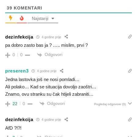
39
KOMENTARI
Najstariji
dezinfekcija
4 godine prije
pa dobro zasto bas ja ? ….. mislim, prvi ?
Odgovori
0
0
preseren3
4 godine prije
Jedna lastovka još ne nosi pomladi…
Ali polako… Kad se situacija dovoljo zaoštri…
Znamo, ovu stranku su čak htijeli zabraniti…
Odgovori
22
0
Pogledaj odgovore
(3)
dezinfekcija
4 godine prije
AfD ?!?!