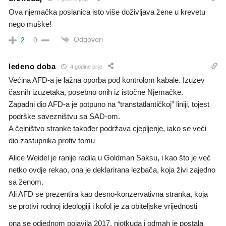
Ova njemačka poslanica isto više doživljava žene u krevetu
nego muške!
Odgovori
2
0
ledeno doba
4 godine prije
Većina AFD-a je lažna oporba pod kontrolom kabale. Izuzev
časnih izuzetaka, posebno onih iz istočne Njemačke.
Zapadni dio AFD-a je potpuno na “transtatlantičkoj” liniji, tojest
podrške savezništvu sa SAD-om.
A čelništvo stranke također podržava cjepljenje, iako se veći
dio zastupnika protiv tomu
Alice Weidel je ranije radila u Goldman Saksu, i kao što je već
netko ovdje rekao, ona je deklarirana lezbača, koja živi zajedno
sa ženom.
Ali AFD se prezentira kao desno-konzervativna stranka, koja
se protivi rodnoj ideologiji i kofol je za obiteljske vrijednosti
ona se odjednom pojavila 2017. niotkuda i odmah je postala