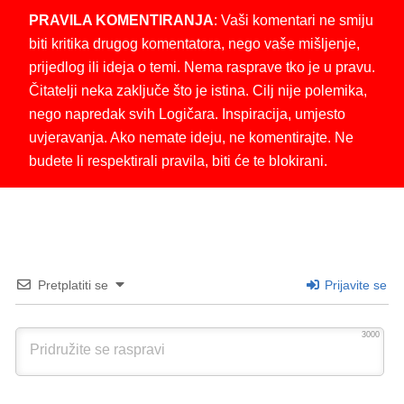
PRAVILA KOMENTIRANJA
: Vaši komentari ne smiju
biti kritika drugog komentatora, nego vaše mišljenje,
prijedlog ili ideja o temi. Nema rasprave tko je u pravu.
Čitatelji neka zaključe što je istina. Cilj nije polemika,
nego napredak svih Logičara. Inspiracija, umjesto
uvjeravanja. Ako nemate ideju, ne komentirajte. Ne
budete li respektirali pravila, biti će te blokirani.
Pretplatiti se
Prijavite se
3000