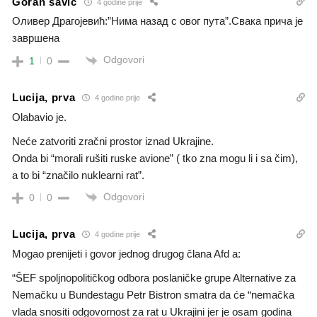
Goran savic
4 godine prije
Оливер Драгојевић:”Нима назад с овог пута”.Свака прича је
завршена
Odgovori
1
0
Lucija, prva
4 godine prije
Olabavio je.
Neće zatvoriti zračni prostor iznad Ukrajine.
Onda bi “morali rušiti ruske avione” ( tko zna mogu li i sa čim),
a to bi “značilo nuklearni rat”.
Odgovori
0
0
Lucija, prva
4 godine prije
Mogao prenijeti i govor jednog drugog člana Afd a:
“ŠEF spoljnopolitičkog odbora poslaničke grupe Alternative za
Nemačku u Bundestagu Petr Bistron smatra da će “nemačka
vlada snositi odgovornost za rat u Ukrajini jer je osam godina