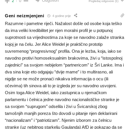
Odgovori
2
0
Pogledaj odgovore
(1)
Geni neizmjenjeni
4 godine prije
Razumne i pametne riječi. Nažalost došle od osobe koja teško
da ima veliki kredibilitet jer njen moralni profil je u potpunoj
suprotnosti sa vrijednostima za koje se navodno zalaže stranka
kojoj je na čelu. Jer Alice Weidel je praktično prototip
suvremenog “progresivnog” profila. Ona je lezba, koja, iako se
navodno protivi homoseksualnim brakovima, živi u “istospolnoj
zajednici” sa svojom nebijelom “partnericom” iz Šri Lanke. Ima i
dva sina koje eto odgajaju “dvije mame” i to multirasno, ali
nigdje se ne može pronaći nikakva informacija o ocu (ili
očevima) tih sinova ali to je izgleda jer su navodno usvojeni.
Osim toga Alice Weidel, iako zastupnica u njemačkom
parlamentu i čelnica jedne navodno nacionalističke stranke je
sa svojom “suprugom” odselila i živi u Švicarskoj zbog
tamošnjih manjih poreza što dovodi u pitanje njen deklarirani
“nacionalizam” i “patriotizam”. Njenim izborom za čelnicu
stranke (uz nebitnog starkelju Gaulanda) AfD je pokazao da se