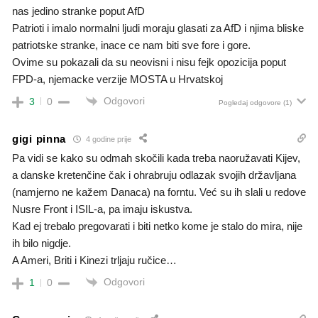
nas jedino stranke poput AfD
Patrioti i imalo normalni ljudi moraju glasati za AfD i njima bliske
patriotske stranke, inace ce nam biti sve fore i gore.
Ovime su pokazali da su neovisni i nisu fejk opozicija poput
FPD-a, njemacke verzije MOSTA u Hrvatskoj
Odgovori
3
0
Pogledaj odgovore
(1)
gigi pinna
4 godine prije
Pa vidi se kako su odmah skočili kada treba naoružavati Kijev,
a danske kretenčine čak i ohrabruju odlazak svojih državljana
(namjerno ne kažem Danaca) na forntu. Već su ih slali u redove
Nusre Front i ISIL-a, pa imaju iskustva.
Kad ej trebalo pregovarati i biti netko kome je stalo do mira, nije
ih bilo nigdje.
A Ameri, Briti i Kinezi trljaju ručice…
Odgovori
1
0