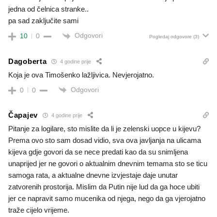
jedna od čelnica stranke..
pa sad zaključite sami
Odgovori
10
0
Pogledaj odgovore
(3)
Dagoberta
4 godine prije
Koja je ova Timošenko lažljivica. Nevjerojatno.
Odgovori
0
0
Čapajev
4 godine prije
Pitanje za logilare, sto mislite da li je zelenski uopce u kijevu?
Prema ovo sto sam dosad vidio, sva ova javljanja na ulicama
kijeva gdje govori da se nece predati kao da su snimljena
unaprijed jer ne govori o aktualnim dnevnim temama sto se ticu
samoga rata, a aktualne dnevne izvjestaje daje unutar
zatvorenih prostorija. Mislim da Putin nije lud da ga hoce ubiti
jer ce napravit samo mucenika od njega, nego da ga vjerojatno
traže cijelo vrijeme.