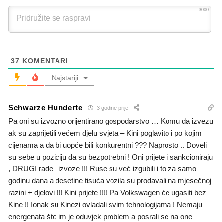
3000
37
KOMENTARI
Najstariji
Schwarze Hunderte
3 godine prije
Pa oni su izvozno orijentirano gospodarstvo … Komu da izvezu
ak su zaprijetili većem djelu svjeta – Kini poglavito i po kojim
cijenama a da bi uopće bili konkurentni ??? Naprosto .. Doveli
su sebe u poziciju da su bezpotrebni ! Oni prijete i sankcioniraju
, DRUGI rade i izvoze !!! Ruse su već izgubili i to za samo
godinu dana a desetine tisuća vozila su prodavali na mjesečnoj
razini + djelovi !!! Kini prijete !!!! Pa Volkswagen će ugasiti bez
Kine !! Ionak su Kinezi ovladali svim tehnologijama ! Nemaju
energenata što im je oduvjek problem a posrali se na one —