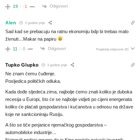
Odgovori
19
-1
Alen
3 godine prije
Sad kad se prebacuju na ratnu ekonomiju bdp bi trebao malo
živnuti…Makar na papiru
Odgovori
11
0
Pogledaj odgovore
(5)
Tupko Glupko
3 godine prije
Ne znam čemu čuđenje.
Posljedica političkih odluka.
Kada dođe sljedeća zima, najbolje ćemo znati koliko je duboka
recesija u Europi, što će se najbolje vidjeti po cijeni energenata
koliko će plaćati gospodarstva i kućanstva u odnosu na države
koje ne sankcioniraju Rusiju.
A što se tiče perjanice njemačkog gospodarstva –
automobilske industrije…
Najnoviji podaci govore da je Kina postala najveći izvoznik