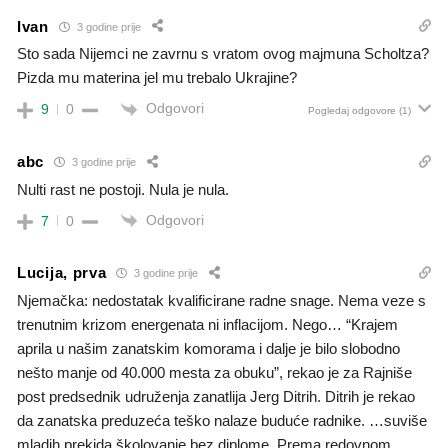
Ivan
3 godine prije
Sto sada Nijemci ne zavrnu s vratom ovog majmuna Scholtza?
Pizda mu materina jel mu trebalo Ukrajine?
Odgovori
9
0
Pogledaj odgovore
(1)
abc
3 godine prije
Nulti rast ne postoji. Nula je nula.
Odgovori
7
0
Lucija, prva
3 godine prije
Njemačka: nedostatak kvalificirane radne snage. Nema veze s
trenutnim krizom energenata ni inflacijom. Nego… “Krajem
aprila u našim zanatskim komorama i dalje je bilo slobodno
nešto manje od 40.000 mesta za obuku”, rekao je za Rajniše
post predsednik udruženja zanatlija Jerg Ditrih. Ditrih je rekao
da zanatska preduzeća teško nalaze buduće radnike. …suviše
mladih prekida školovanje bez diplome, Prema redovnom