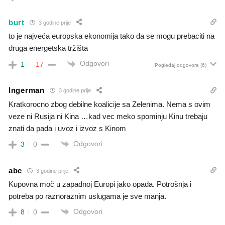
burt
3 godine prije
to je najveća europska ekonomija tako da se mogu prebaciti na
druga energetska tržišta
Odgovori
1
-17
Pogledaj odgovore
(6)
Ingerman
3 godine prije
Kratkorocno zbog debilne koalicije sa Zelenima. Nema s ovim
veze ni Rusija ni Kina …kad vec meko spominju Kinu trebaju
znati da pada i uvoz i izvoz s Kinom
Odgovori
3
0
abc
3 godine prije
Kupovna moč u zapadnoj Europi jako opada. Potrošnja i
potreba po raznoraznim uslugama je sve manja.
Odgovori
8
0