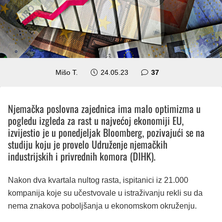
komentara
Mišo T.
24.05.23
37
Njemačka poslovna zajednica ima malo optimizma u
pogledu izgleda za rast u najvećoj ekonomiji EU,
izvijestio je u ponedjeljak Bloomberg, pozivajući se na
studiju koju je provelo Udruženje njemačkih
industrijskih i privrednih komora (DIHK).
Nakon dva kvartala nultog rasta, ispitanici iz 21.000
kompanija koje su učestvovale u istraživanju rekli su da
nema znakova poboljšanja u ekonomskom okruženju.