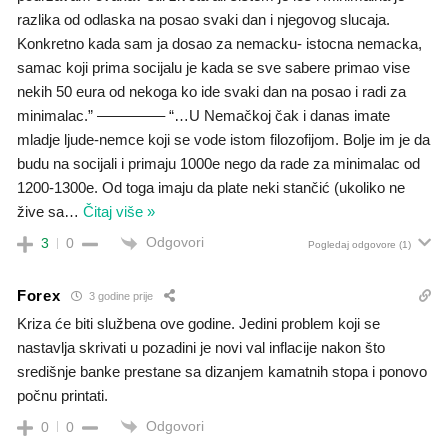
razlika od odlaska na posao svaki dan i njegovog slucaja.
Konkretno kada sam ja dosao za nemacku- istocna nemacka,
samac koji prima socijalu je kada se sve sabere primao vise
nekih 50 eura od nekoga ko ide svaki dan na posao i radi za
minimalac.” ————– “…U Nemačkoj čak i danas imate
mladje ljude-nemce koji se vode istom filozofijom. Bolje im je da
budu na socijali i primaju 1000e nego da rade za minimalac od
1200-1300e. Od toga imaju da plate neki stančić (ukoliko ne
žive sa
…
Čitaj više »
Odgovori
3
0
Pogledaj odgovore
(1)
Forex
3 godine prije
Kriza će biti službena ove godine. Jedini problem koji se
nastavlja skrivati u pozadini je novi val inflacije nakon što
središnje banke prestane sa dizanjem kamatnih stopa i ponovo
počnu printati.
Odgovori
0
0