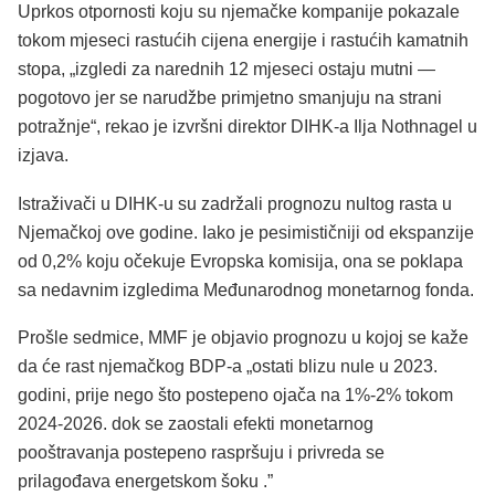
Uprkos otpornosti koju su njemačke kompanije pokazale
tokom mjeseci rastućih cijena energije i rastućih kamatnih
stopa, „izgledi za narednih 12 mjeseci ostaju mutni —
pogotovo jer se narudžbe primjetno smanjuju na strani
potražnje“, rekao je izvršni direktor DIHK-a Ilja Nothnagel u
izjava.
Istraživači u DIHK-u su zadržali prognozu nultog rasta u
Njemačkoj ove godine. Iako je pesimističniji od ekspanzije
od 0,2% koju očekuje Evropska komisija, ona se poklapa
sa nedavnim izgledima Međunarodnog monetarnog fonda.
Prošle sedmice, MMF je objavio prognozu u kojoj se kaže
da će rast njemačkog BDP-a „ostati blizu nule u 2023.
godini, prije nego što postepeno ojača na 1%-2% tokom
2024-2026. dok se zaostali efekti monetarnog
pooštravanja postepeno raspršuju i privreda se
prilagođava energetskom šoku .”