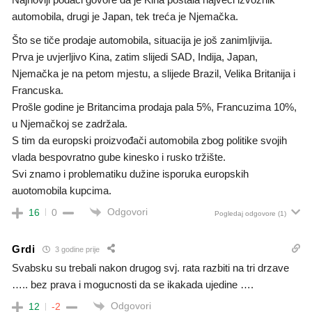
automobila, drugi je Japan, tek treća je Njemačka.
Što se tiče prodaje automobila, situacija je još zanimljivija.
Prva je uvjerljivo Kina, zatim slijedi SAD, Indija, Japan,
Njemačka je na petom mjestu, a slijede Brazil, Velika Britanija i
Francuska.
Prošle godine je Britancima prodaja pala 5%, Francuzima 10%,
u Njemačkoj se zadržala.
S tim da europski proizvođači automobila zbog politike svojih
vlada bespovratno gube kinesko i rusko tržište.
Svi znamo i problematiku dužine isporuka europskih
auotomobila kupcima.
Odgovori
16
0
Pogledaj odgovore
(1)
Grdi
3 godine prije
Svabsku su trebali nakon drugog svj. rata razbiti na tri drzave
….. bez prava i mogucnosti da se ikakada ujedine ….
Odgovori
12
-2