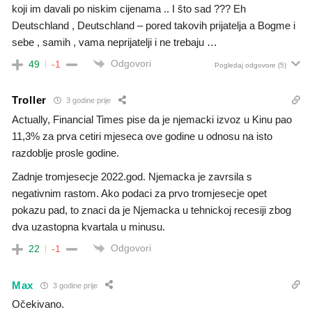
koji im davali po niskim cijenama .. I što sad ??? Eh
Deutschland , Deutschland – pored takovih prijatelja a Bogme i
sebe , samih , vama neprijatelji i ne trebaju …
Odgovori
49
-1
Pogledaj odgovore
(5)
Troller
3 godine prije
Actually, Financial Times pise da je njemacki izvoz u Kinu pao
11,3% za prva cetiri mjeseca ove godine u odnosu na isto
razdoblje prosle godine.
Zadnje tromjesecje 2022.god. Njemacka je zavrsila s
negativnim rastom. Ako podaci za prvo tromjesecje opet
pokazu pad, to znaci da je Njemacka u tehnickoj recesiji zbog
dva uzastopna kvartala u minusu.
Odgovori
22
-1
Max
3 godine prije
Očekivano.