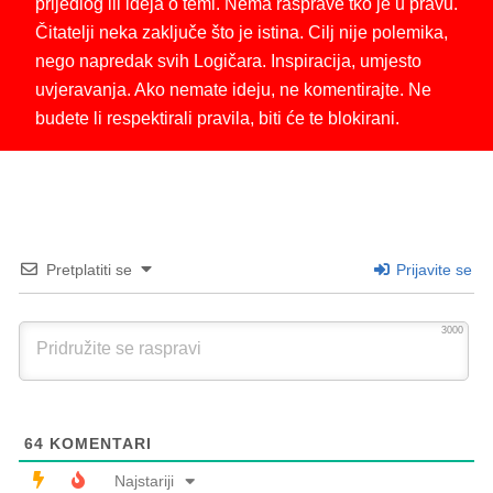
prijedlog ili ideja o temi. Nema rasprave tko je u pravu.
Čitatelji neka zaključe što je istina. Cilj nije polemika,
nego napredak svih Logičara. Inspiracija, umjesto
uvjeravanja. Ako nemate ideju, ne komentirajte. Ne
budete li respektirali pravila, biti će te blokirani.
Pretplatiti se
Prijavite se
3000
64
KOMENTARI
Najstariji