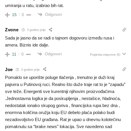
umiranja u ratu, izabrao bih rat.
Odgovori
15
0
Zvone
3 godine prije
Sada je jasno da se radi o tajnom dogovoru između rusa i
amera. Biznis ide dalje.
Odgovori
11
0
Pogledaj odgovore
(5)
Joe
3 godine prije
Pomaklo se uporište poluge tlačenja , trenutno je duži kraj
pajsera u Putinovoj ruci. Realno što duže traje rat to je “zapadu”
sve teže. Energenti sve kurentniji njihovim proizvođačima
.Jednostavna logika je da poskupljenja , nestašice, hladnoća,
nedostatak ionako skupog goriva , financijska rupa bez dna ,
enormna količina oružja koju EU debelo plaća polako budi
nezadovoljstvo EU građana. Rat je upao u dnevnu kolotečinu
pomaknutu sa “brake news” lokacija. Sve navedeno sad