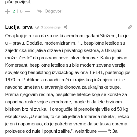
piše povijest.
Odgovori
2
0
Lucija, prva
3 godine prije
Onaj koji je rekao da su ruski aerodromi gađani Strižem, bio je
u – pravu. Doduše, moderniziranim. “…bespilotne letelice su
zajednička inicijativa države i privatnog sektora, a Ukrajina
može „često“ da proizvodi nove takve dronove. Kako je pisao
Komersant, bespilotne letelice su bile modernizovane verzije
sovjetskog bespilotnog izviđačkog aviona Tu-141, puštenog još
1970-ih. Publikacija navodi i reči ukrajinskog inženjera koji je
navodno umešan u stvaranje dronova za ukrajinske trupe.
Prema njegovim rečima, bespilotne letelice koje se koriste za
napad na ruske vojne aerodrome, mogle bi da lete brzinom
bliskom brzini zvuka, i omogućile bi prenošenje više od 50 kg
eksploziva. „U suštini, to će biti jeftina krstareća raketa“, rekao
je on i napomenuo, da je potrebno vreme da se takva oprema
proizvede od nule i popuni zalihe.”, webtribune —— “: За