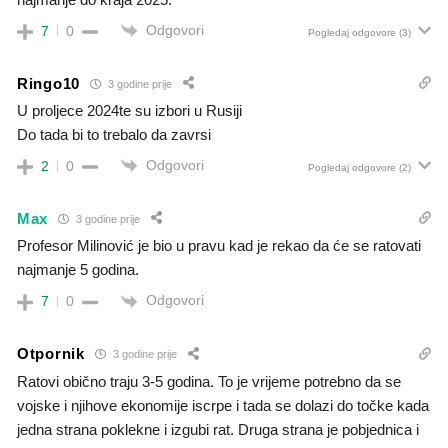
Odgovori
7
0
Pogledaj odgovore
(3)
Ringo10
3 godine prije
U proljece 2024te su izbori u Rusiji
Do tada bi to trebalo da zavrsi
Odgovori
2
0
Pogledaj odgovore
(2)
Max
3 godine prije
Profesor Milinović je bio u pravu kad je rekao da će se ratovati
najmanje 5 godina.
Odgovori
7
0
Otpornik
3 godine prije
Ratovi obično traju 3-5 godina. To je vrijeme potrebno da se
vojske i njihove ekonomije iscrpe i tada se dolazi do točke kada
jedna strana poklekne i izgubi rat. Druga strana je pobjednica i