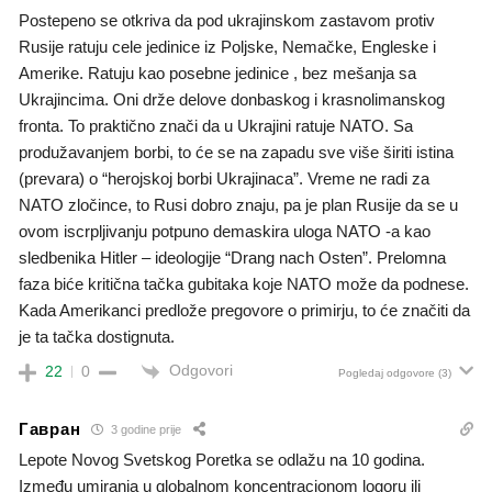
Postepeno se otkriva da pod ukrajinskom zastavom protiv
Rusije ratuju cele jedinice iz Poljske, Nemačke, Engleske i
Amerike. Ratuju kao posebne jedinice , bez mešanja sa
Ukrajincima. Oni drže delove donbaskog i krasnolimanskog
fronta. To praktično znači da u Ukrajini ratuje NATO. Sa
produžavanjem borbi, to će se na zapadu sve više širiti istina
(prevara) o “herojskoj borbi Ukrajinaca”. Vreme ne radi za
NATO zločince, to Rusi dobro znaju, pa je plan Rusije da se u
ovom iscrpljivanju potpuno demaskira uloga NATO -a kao
sledbenika Hitler – ideologije “Drang nach Osten”. Prelomna
faza biće kritična tačka gubitaka koje NATO može da podnese.
Kada Amerikanci predlože pregovore o primirju, to će značiti da
je ta tačka dostignuta.
Odgovori
22
0
Pogledaj odgovore
(3)
Гавран
3 godine prije
Lepote Novog Svetskog Poretka se odlažu na 10 godina.
Između umiranja u globalnom koncentracionom logoru ili