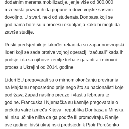
dodatnim merama mobilizacije, jer je više od 300.000
rezervista pozvanih da popune redove vojske sasvim
dovoljno. U stvari, neki od studenata Donbasa koji se
godinama bore su u procesu okupljanja kako bi mogli da
završe studije.
Ruski predsjednik je također rekao da su zapadnoevropski
lideri koji se sada protive vojnoj operaciji “zaćutali” kada ih
podsjeti da su njihove zemlje trebale garantirati mirovni
proces u Ukrajini od 2014. godine.
Lideri EU pregovarali su o mirnom okončanju previranja
na Majdanu neposredno prije nego što su nacionalisti koje
podržava Zapad nasilno preuzeli vlast u februaru te
godine. Francuska i Njemačka su kasnije pregovarale o
prekidu vatre između Kijeva i republika Donbasa u Minsku,
ali nisu učinile ništa da ga podrže ili promoviraju. Ranije
ove godine, bivši ukrajinski predsjednik Pjotr ​​Porošenko