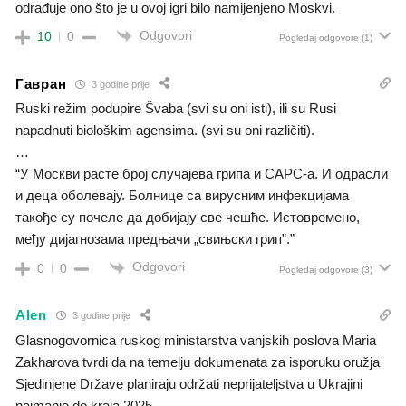
odrađuje ono što je u ovoj igri bilo namijenjeno Moskvi.
Odgovori
10
0
Pogledaj odgovore
(1)
Гавран
3 godine prije
Ruski režim podupire Švaba (svi su oni isti), ili su Rusi
napadnuti biološkim agensima. (svi su oni različiti).
…
“У Москви расте број случајева грипа и САРС-а. И одрасли
и деца оболевају. Болнице са вирусним инфекцијама
такође су почеле да добијају све чешће. Истовремено,
међу дијагнозама предњачи „свињски грип”.”
Odgovori
0
0
Pogledaj odgovore
(3)
Alen
3 godine prije
Glasnogovornica ruskog ministarstva vanjskih poslova Maria
Zakharova tvrdi da na temelju dokumenata za isporuku oružja
Sjedinjene Države planiraju održati neprijateljstva u Ukrajini
najmanje do kraja 2025.