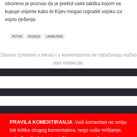
otvoreno je priznao da je prekid vatre taktika kojom se
kupuje vrijeme kako bi Kijev mogao izgraditi vojsku za
vojno rješenje.
PUTIN
RUSIJA
UKRAJINA
Stavovi izneseni u tekstu i u komentarima ne odražavaju nužno
stav redakcije.
PRAVILA KOMENTIRANJA
: Vaši komentari ne smiju
biti kritika drugog komentatora, nego vaše mišljenje,