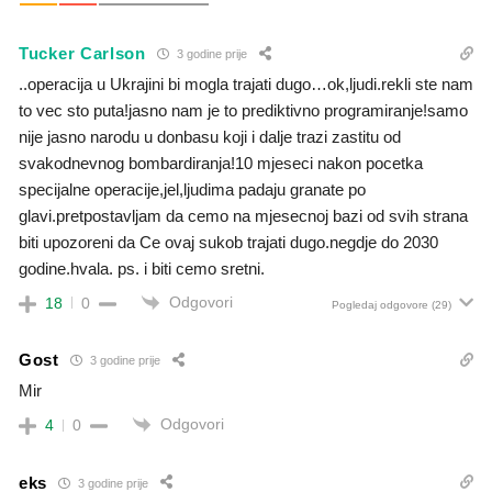
Tucker Carlson
3 godine prije
..operacija u Ukrajini bi mogla trajati dugo…ok,ljudi.rekli ste nam
to vec sto puta!jasno nam je to prediktivno programiranje!samo
nije jasno narodu u donbasu koji i dalje trazi zastitu od
svakodnevnog bombardiranja!10 mjeseci nakon pocetka
specijalne operacije,jel,ljudima padaju granate po
glavi.pretpostavljam da cemo na mjesecnoj bazi od svih strana
biti upozoreni da Ce ovaj sukob trajati dugo.negdje do 2030
godine.hvala. ps. i biti cemo sretni.
Odgovori
18
0
Pogledaj odgovore
(29)
Gost
3 godine prije
Mir
Odgovori
4
0
eks
3 godine prije