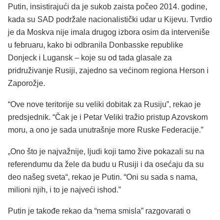
Putin, insistirajući da je sukob zaista počeo 2014. godine,
kada su SAD podržale nacionalistički udar u Kijevu. Tvrdio
je da Moskva nije imala drugog izbora osim da interveniše
u februaru, kako bi odbranila Donbasske republike
Donjeck i Lugansk – koje su od tada glasale za
pridruživanje Rusiji, zajedno sa većinom regiona Herson i
Zaporožje.
“Ove nove teritorije su veliki dobitak za Rusiju”, rekao je
predsjednik. “Čak je i Petar Veliki tražio pristup Azovskom
moru, a ono je sada unutrašnje more Ruske Federacije.”
„Ono što je najvažnije, ljudi koji tamo žive pokazali su na
referendumu da žele da budu u Rusiji i da osećaju da su
deo našeg sveta“, rekao
je Putin.
“Oni su sada s nama,
milioni njih, i to je najveći ishod.”
Putin je takođe rekao da “nema smisla” razgovarati o