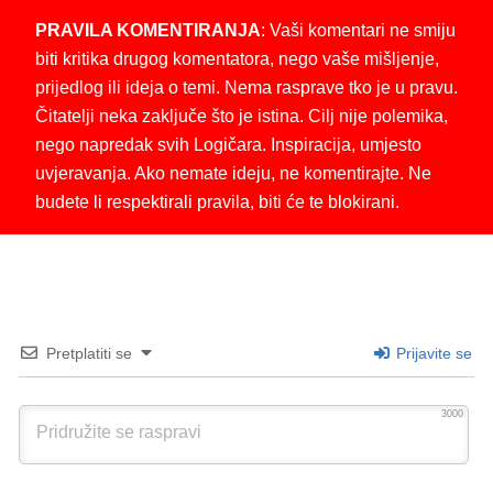
PRAVILA KOMENTIRANJA
: Vaši komentari ne smiju
biti kritika drugog komentatora, nego vaše mišljenje,
prijedlog ili ideja o temi. Nema rasprave tko je u pravu.
Čitatelji neka zaključe što je istina. Cilj nije polemika,
nego napredak svih Logičara. Inspiracija, umjesto
uvjeravanja. Ako nemate ideju, ne komentirajte. Ne
budete li respektirali pravila, biti će te blokirani.
Pretplatiti se
Prijavite se
3000