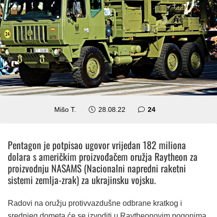
komentara
Mišo T.
28.08.22
24
Pentagon je potpisao ugovor vrijedan 182 miliona
dolara s američkim proizvođačem oružja Raytheon za
proizvodnju NASAMS (Nacionalni napredni raketni
sistemi zemlja-zrak) za ukrajinsku vojsku.
Radovi na oružju protivvazdušne odbrane kratkog i
srednjeg dometa će se izvoditi u Raytheonovim pogonima