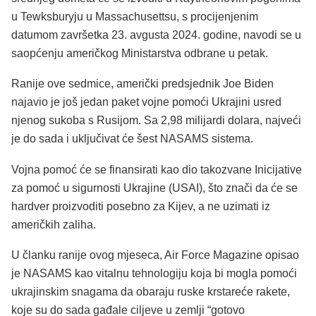
u Tewksburyju u Massachusettsu, s procijenjenim
datumom završetka 23. avgusta 2024. godine, navodi se u
saopćenju američkog Ministarstva odbrane u petak.
Ranije ove sedmice, američki predsjednik Joe Biden
najavio je još jedan paket vojne pomoći Ukrajini usred
njenog sukoba s Rusijom. Sa 2,98 milijardi dolara, najveći
je do sada i uključivat će šest NASAMS sistema.
Vojna pomoć će se finansirati kao dio takozvane Inicijative
za pomoć u sigurnosti Ukrajine (USAI), što znači da će se
hardver proizvoditi posebno za Kijev, a ne uzimati iz
američkih zaliha.
U članku ranije ovog mjeseca, Air Force Magazine opisao
je NASAMS kao vitalnu tehnologiju koja bi mogla pomoći
ukrajinskim snagama da obaraju ruske krstareće rakete,
koje su do sada gađale ciljeve u zemlji “gotovo