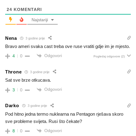
24
KOMENTARI
Najstariji
Nena
3 godine prije
Bravo ameri svaka cast treba ove ruse vratiti gdje im je mjesto.
Odgovori
4
0
Pogledaj odgovore
(2)
Throne
3 godine prije
Sat sve brze otkucava.
Odgovori
3
0
Darko
3 godine prije
Pod hitno jedna termo nuklearna na Pentagon rješava skoro
sve probleme svijeta. Rusi što čekate?
Odgovori
8
0