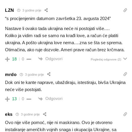
LZN
3 godine prije
“s procijenjenim datumom završetka 23. avgusta 2024”
Nastave li ovako tada ukrajina neće ni postojati više….
Koliko ja vidim radi se samo na krađi love, a račun će platiti
ukrajina. A pošto ukrajina love nema….zna se šta se sprema.
Otimačina, ako ruje dozvole. Ameri prave račun brez krčmara.
Odgovori
18
0
Pogledaj odgovore
(2)
mrdo
3 godine prije
Dok oni te kante naprave, ubaždiraju, istestiraju, bivša Ukrajina
neće više postojati.
Odgovori
13
0
eks
3 godine prije
Ovo nije više pomoć, nije ni maskirano. Ovo je otvoreno
instaliranje američkih vojnih snaga i okupacija Ukrajine, sa