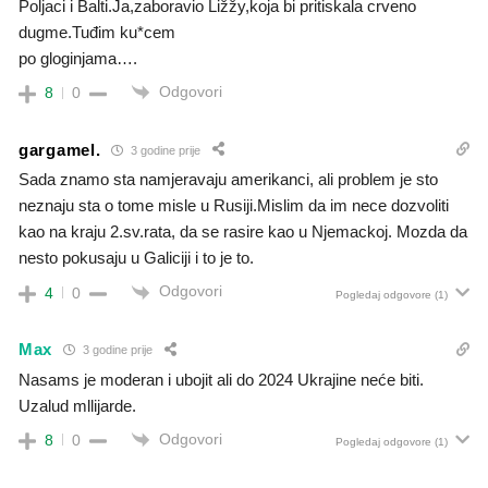
Poljaci i Balti.Ja,zaboravio Ližžy,koja bi pritiskala crveno
dugme.Tuđim ku*cem
po gloginjama….
Odgovori
8
0
gargamel.
3 godine prije
Sada znamo sta namjeravaju amerikanci, ali problem je sto
neznaju sta o tome misle u Rusiji.Mislim da im nece dozvoliti
kao na kraju 2.sv.rata, da se rasire kao u Njemackoj. Mozda da
nesto pokusaju u Galiciji i to je to.
Odgovori
4
0
Pogledaj odgovore
(1)
Max
3 godine prije
Nasams je moderan i ubojit ali do 2024 Ukrajine neće biti.
Uzalud mllijarde.
Odgovori
8
0
Pogledaj odgovore
(1)