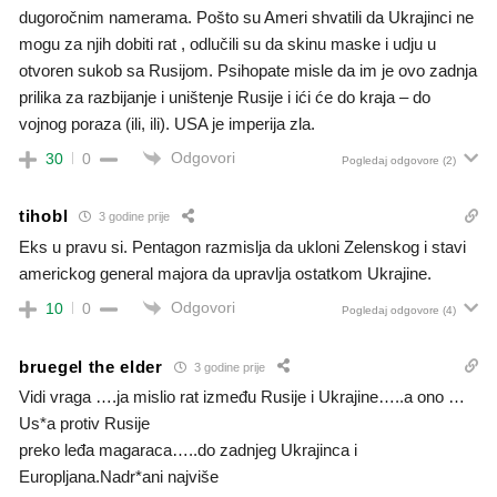
dugoročnim namerama. Pošto su Ameri shvatili da Ukrajinci ne
mogu za njih dobiti rat , odlučili su da skinu maske i udju u
otvoren sukob sa Rusijom. Psihopate misle da im je ovo zadnja
prilika za razbijanje i uništenje Rusije i ići će do kraja – do
vojnog poraza (ili, ili). USA je imperija zla.
Odgovori
30
0
Pogledaj odgovore
(2)
tihobl
3 godine prije
Eks u pravu si. Pentagon razmislja da ukloni Zelenskog i stavi
americkog general majora da upravlja ostatkom Ukrajine.
Odgovori
10
0
Pogledaj odgovore
(4)
bruegel the elder
3 godine prije
Vidi vraga ….ja mislio rat između Rusije i Ukrajine…..a ono …
Us*a protiv Rusije
preko leđa magaraca…..do zadnjeg Ukrajinca i
Europljana.Nadr*ani najviše