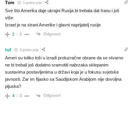
Tom
3 godine prije
Sve što Amerika daje ukrajni Rusija bi trebala dat Iranu i još
više
Izrael je na strani Amerike i glavni naprijatelj rusije
Odgovori
2
0
tuf
3 godine prije
Ameri su toliko loši u izradi protuzračne obrane da se stvarno
ne bi trebali još dodatno sramotiti nabrzaka sklepanim
sustavima postavljenima u državi koja je u fokusu svjetske
javnosti. Zar im fijasko sa Saudijskom Arabijom nije dovoljna
pljuska?
Odgovori
4
0