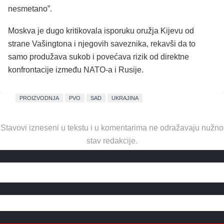
nesmetano”.
Moskva je dugo kritikovala isporuku oružja Kijevu od
strane Vašingtona i njegovih saveznika, rekavši da to
samo produžava sukob i povećava rizik od direktne
konfrontacije između NATO-a i Rusije.
PROIZVODNJA
PVO
SAD
UKRAJINA
Stavovi izneseni u tekstu i u komentarima ne odražavaju nužno
stav redakcije.