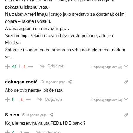
pokazuju izlaznu vratu.
Na zalost Ameri imaju i drugo jako sredstvo za opstanak osim
dolara – rakete i vojsku.
A u Vasingtonu su nervozni, pa…
Srecom nije Peking naivan i bez cvrste pesnice, a tu je i
Moskva..
Zatoa se i nadam da ce smena na vrhu da bude mirna. nadam
se…
Odgovori
41
-1
Pogledaj odgovore
(3)
dobagan rogić
8 godine prije
Ako se ovo nastavi bit će rata.
Odgovori
8
-6
Pogledaj odgovore
(4)
Sinisa
8 godine prije
Koja je rezervna valuta FEDa i DE bank ?
Odgovori
4
0