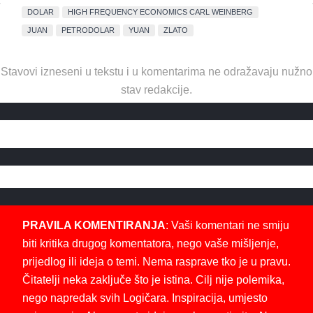
DOLAR
HIGH FREQUENCY ECONOMICS CARL WEINBERG
JUAN
PETRODOLAR
YUAN
ZLATO
Stavovi izneseni u tekstu i u komentarima ne odražavaju nužno
stav redakcije.
PRAVILA KOMENTIRANJA
: Vaši komentari ne smiju
biti kritika drugog komentatora, nego vaše mišljenje,
prijedlog ili ideja o temi. Nema rasprave tko je u pravu.
Čitatelji neka zaključe što je istina. Cilj nije polemika,
nego napredak svih Logičara. Inspiracija, umjesto