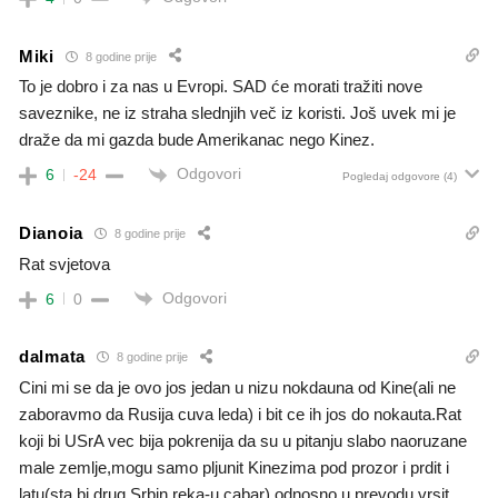
Miki
8 godine prije
To je dobro i za nas u Evropi. SAD će morati tražiti nove
saveznike, ne iz straha slednjih več iz koristi. Još uvek mi je
draže da mi gazda bude Amerikanac nego Kinez.
Odgovori
6
-24
Pogledaj odgovore
(4)
Dianoia
8 godine prije
Rat svjetova
Odgovori
6
0
dalmata
8 godine prije
Cini mi se da je ovo jos jedan u nizu nokdauna od Kine(ali ne
zaboravmo da Rusija cuva leda) i bit ce ih jos do nokauta.Rat
koji bi USrA vec bija pokrenija da su u pitanju slabo naoruzane
male zemlje,mogu samo pljunit Kinezima pod prozor i prdit i
latu(sta bi drug Srbin reka-u cabar) odnosno u prevodu,vrsit