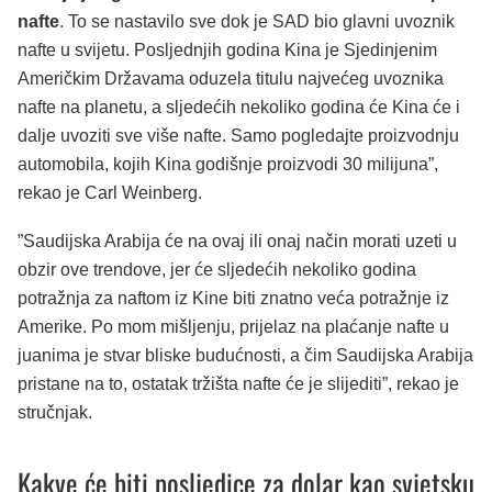
nafte
. To se nastavilo sve dok je SAD bio glavni uvoznik
nafte u svijetu. Posljednjih godina Kina je Sjedinjenim
Američkim Državama oduzela titulu najvećeg uvoznika
nafte na planetu, a sljedećih nekoliko godina će Kina će i
dalje uvoziti sve više nafte. Samo pogledajte proizvodnju
automobila, kojih Kina godišnje proizvodi 30 milijuna”,
rekao je Carl Weinberg.
”Saudijska Arabija će na ovaj ili onaj način morati uzeti u
obzir ove trendove, jer će sljedećih nekoliko godina
potražnja za naftom iz Kine biti znatno veća potražnje iz
Amerike. Po mom mišljenju, prijelaz na plaćanje nafte u
juanima je stvar bliske budućnosti, a čim Saudijska Arabija
pristane na to, ostatak tržišta nafte će je slijediti”, rekao je
stručnjak.
Kakve će biti posljedice za dolar kao svjetsku