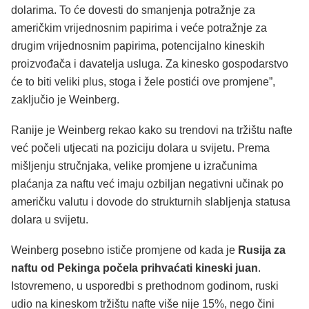
dolarima. To će dovesti do smanjenja potražnje za
američkim vrijednosnim papirima i veće potražnje za
drugim vrijednosnim papirima, potencijalno kineskih
proizvođača i davatelja usluga. Za kinesko gospodarstvo
će to biti veliki plus, stoga i žele postići ove promjene”,
zaključio je Weinberg.
Ranije je Weinberg rekao kako su trendovi na tržištu nafte
već počeli utjecati na poziciju dolara u svijetu. Prema
mišljenju stručnjaka, velike promjene u izračunima
plaćanja za naftu već imaju ozbiljan negativni učinak po
američku valutu i dovode do strukturnih slabljenja statusa
dolara u svijetu.
Weinberg posebno ističe promjene od kada je
Rusija za
naftu od Pekinga počela prihvaćati kineski juan
.
Istovremeno, u usporedbi s prethodnom godinom, ruski
udio na kineskom tržištu nafte više nije 15%, nego čini