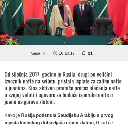
komentar
Saša. F.
16.10.17
21
Od siječnja 2017. godine je Rusija, drugi po veličini
izvoznik nafte na svijetu, pristala isplate za zalihe nafte
u juanima. Kina aktivno promiče proces plaćanja nafte
u svojoj valuti i ugovore za buduće isporuke nafte u
juanu osigurava zlatom.
Kako je
Rusija potisnula Saudijsku Arabiju s prvog
mjesta kineskog dobavljača crnim zlatom
, Rijad će