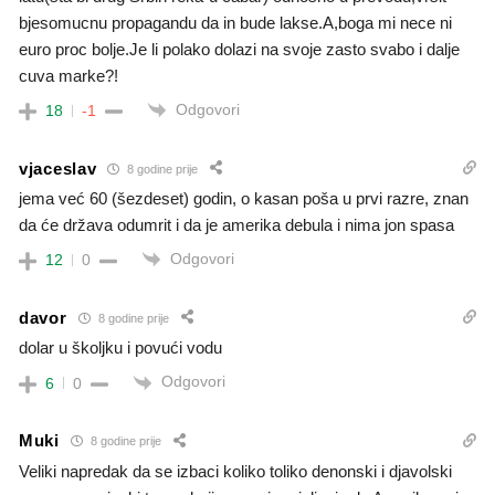
bjesomucnu propagandu da in bude lakse.A,boga mi nece ni
euro proc bolje.Je li polako dolazi na svoje zasto svabo i dalje
cuva marke?!
Odgovori
18
-1
vjaceslav
8 godine prije
jema već 60 (šezdeset) godin, o kasan poša u prvi razre, znan
da će država odumrit i da je amerika debula i nima jon spasa
Odgovori
12
0
davor
8 godine prije
dolar u školjku i povući vodu
Odgovori
6
0
Muki
8 godine prije
Veliki napredak da se izbaci koliko toliko denonski i djavolski