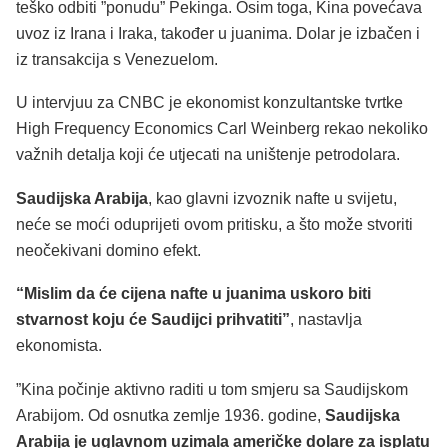
teško odbiti ”ponudu” Pekinga. Osim toga, Kina povećava
uvoz iz Irana i Iraka, također u juanima. Dolar je izbačen i
iz transakcija s Venezuelom.
U intervjuu za CNBC je ekonomist konzultantske tvrtke
High Frequency Economics Carl Weinberg rekao nekoliko
važnih detalja koji će utjecati na uništenje petrodolara.
Saudijska Arabija
, kao glavni izvoznik nafte u svijetu,
neće se moći oduprijeti ovom pritisku, a što može stvoriti
neočekivani domino efekt.
“Mislim da će cijena nafte u juanima uskoro biti
stvarnost koju će Saudijci prihvatiti”
, nastavlja
ekonomista.
”Kina počinje aktivno raditi u tom smjeru sa Saudijskom
Arabijom. Od osnutka zemlje 1936. godine,
Saudijska
Arabija je uglavnom uzimala američke dolare za isplatu