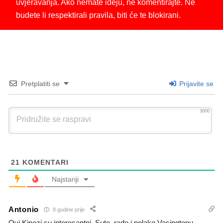
uvjeravanja. Ako nemate ideju, ne komentirajte. Ne
budete li respektirali pravila, biti će te blokirani.
Pretplatiti se
Prijavite se
3000
21
KOMENTARI
Najstariji
Antonio
8 godine prije
Ovi Kinezi su interesantni. Sute, rade i polako Vasingtonu