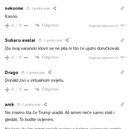
nekoime
1 godina prije
Kasno.
Odgovori
0
0
Pogledaj odgovore
(1)
Subaru avatar
1 godina prije
Oa ovaj varanski klovn se ne pita ni što će ujutro doručkovati.
Odgovori
0
0
Pogledaj odgovore
(1)
Drago
1 godina prije
Donald zivi u virtualnom svijetu.
Odgovori
0
0
anik
1 godina prije
Ne znamo šta če Trump uraditi. Ali ameri neče samo stati i
gledati. To budite uvijereni.