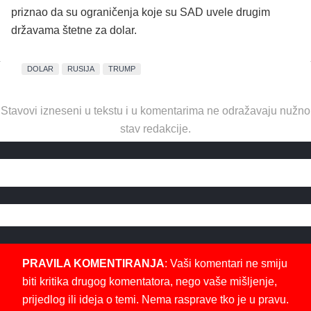
priznao da su ograničenja koje su SAD uvele drugim
državama štetne za dolar.
DOLAR
RUSIJA
TRUMP
Stavovi izneseni u tekstu i u komentarima ne odražavaju nužno
stav redakcije.
PRAVILA KOMENTIRANJA
: Vaši komentari ne smiju
biti kritika drugog komentatora, nego vaše mišljenje,
prijedlog ili ideja o temi. Nema rasprave tko je u pravu.