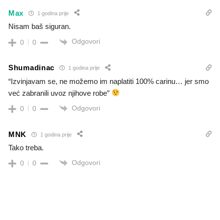
Max
1 godina prije
Nisam baš siguran.
Odgovori
0
0
Shumadinac
1 godina prije
“Izvinjavam se, ne možemo im naplatiti 100% carinu… jer smo
već zabranili uvoz njihove robe”
Odgovori
0
0
MNK
1 godina prije
Tako treba.
Odgovori
0
0