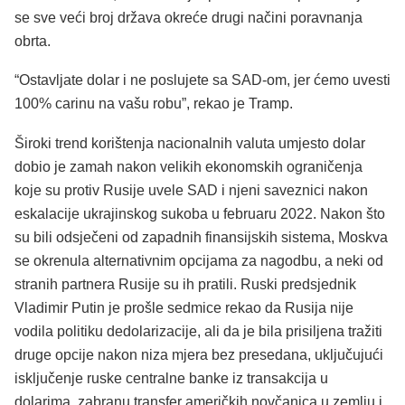
se sve veći broj država okreće drugi načini poravnanja
obrta.
“Ostavljate dolar i ne poslujete sa SAD-om, jer ćemo uvesti
100% carinu na vašu robu”, rekao je Tramp.
Široki trend korištenja nacionalnih valuta umjesto dolar
dobio je zamah nakon velikih ekonomskih ograničenja
koje su protiv Rusije uvele SAD i njeni saveznici nakon
eskalacije ukrajinskog sukoba u februaru 2022. Nakon što
su bili odsječeni od zapadnih finansijskih sistema, Moskva
se okrenula alternativnim opcijama za nagodbu, a neki od
stranih partnera Rusije su ih pratili. Ruski predsjednik
Vladimir Putin je prošle sedmice rekao da Rusija nije
vodila politiku dedolarizacije, ali da je bila prisiljena tražiti
druge opcije nakon niza mjera bez presedana, uključujući
isključenje ruske centralne banke iz transakcija u
dolarima, zabranu transfer američkih novčanica u zemlju i