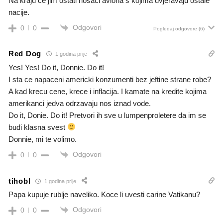
Na kraju če jim ostati nosači aviona s kojima uvjeravaju ostale
nacije.
Odgovori
0
0
Pogledaj odgovore
(6)
Red Dog
1 godina prije
Yes! Yes! Do it, Donnie. Do it!
I sta ce napaceni americki konzumenti bez jeftine strane robe?
A kad krecu cene, krece i inflacija. I kamate na kredite kojima
amerikanci jedva odrzavaju nos iznad vode.
Do it, Donie. Do it! Pretvori ih sve u lumpenproletere da im se
budi klasna svest
Donnie, mi te volimo.
Odgovori
0
0
tihobl
1 godina prije
Papa kupuje rublje naveliko. Koce li uvesti carine Vatikanu?
Odgovori
0
0