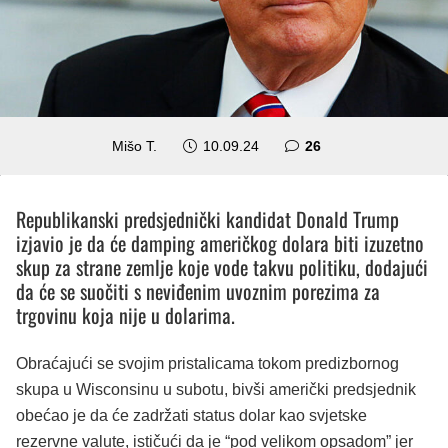
komentara
Mišo T.
10.09.24
26
Republikanski predsjednički kandidat Donald Trump
izjavio je da će damping američkog dolara biti izuzetno
skup za strane zemlje koje vode takvu politiku, dodajući
da će se suočiti s neviđenim uvoznim porezima za
trgovinu koja nije u dolarima.
Obraćajući se svojim pristalicama tokom predizbornog
skupa u Wisconsinu u subotu, bivši američki predsjednik
obećao je da će zadržati status dolar kao svjetske
rezervne valute, ističući da je “pod velikom opsadom” jer