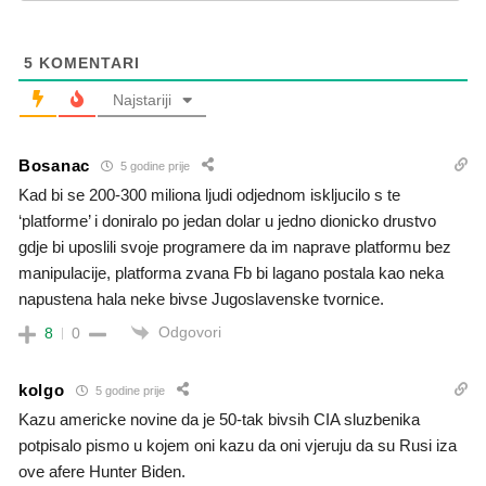
5
KOMENTARI
Najstariji
Bosanac
5 godine prije
Kad bi se 200-300 miliona ljudi odjednom iskljucilo s te
‘platforme’ i doniralo po jedan dolar u jedno dionicko drustvo
gdje bi uposlili svoje programere da im naprave platformu bez
manipulacije, platforma zvana Fb bi lagano postala kao neka
napustena hala neke bivse Jugoslavenske tvornice.
Odgovori
8
0
kolgo
5 godine prije
Kazu americke novine da je 50-tak bivsih CIA sluzbenika
potpisalo pismo u kojem oni kazu da oni vjeruju da su Rusi iza
ove afere Hunter Biden.