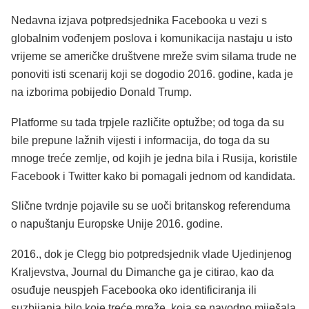
Nedavna izjava potpredsjednika Facebooka u vezi s
globalnim vođenjem poslova i komunikacija nastaju u isto
vrijeme se američke društvene mreže svim silama trude ne
ponoviti isti scenarij koji se dogodio 2016. godine, kada je
na izborima pobijedio Donald Trump.
Platforme su tada trpjele različite optužbe; od toga da su
bile prepune lažnih vijesti i informacija, do toga da su
mnoge treće zemlje, od kojih je jedna bila i Rusija, koristile
Facebook i Twitter kako bi pomagali jednom od kandidata.
Slične tvrdnje pojavile su se uoči britanskog referenduma
o napuštanju Europske Unije 2016. godine.
2016., dok je Clegg bio potpredsjednik vlade Ujedinjenog
Kraljevstva, Journal du Dimanche ga je citirao, kao da
osuđuje neuspjeh Facebooka oko identificiranja ili
suzbijanja bilo koje treće mreže, koja se navodno miješala