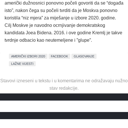
američki dužnosnici ponovno počeli govoriti da se “događa
isto”, nakon čega su počeli tvrditi da je Moskva ponovno
koristila “niz mjera” za miješanje u izbore 2020. godine.
Cilj Moskve je navodno ocrnjivanje demokratskog
kandidata Joea Bidena. 2016. i ove godine Kremlj je takve
tvrdnje odbacio kao neutemeljene i ”glupe”.
AMERIČKI IZBORI 2020
FACEBOOK
GLASOVANJE
LAŽNE VIJESTI
Stavovi izneseni u tekstu i u komentarima ne odražavaju nužno
stav redakcije.