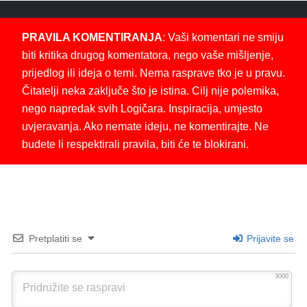
PRAVILA KOMENTIRANJA
: Vaši komentari ne smiju
biti kritika drugog komentatora, nego vaše mišljenje,
prijedlog ili ideja o temi. Nema rasprave tko je u pravu.
Čitatelji neka zaključe što je istina. Cilj nije polemika,
nego napredak svih Logičara. Inspiracija, umjesto
uvjeravanja. Ako nemate ideju, ne komentirajte. Ne
budete li respektirali pravila, biti će te blokirani.
Pretplatiti se
Prijavite se
3000