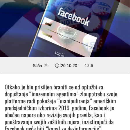
komentara
Saša. F.
20.10.20
5
Otkako je bio prisiljen braniti se od optužbi za
dopuštanje “inozemnim agentima” zloupotrebu svoje
platforme radi pokušaja “manipuliranja” američkim
predsjedničkim izborima 2016. godine, Facebook je
obećao napore oko revizije svojih pravila, kao i
pooštravanju svojih zaštitnih mjera, inzistirajući da
Facebook neće biti “kanal za dezinformacije”.