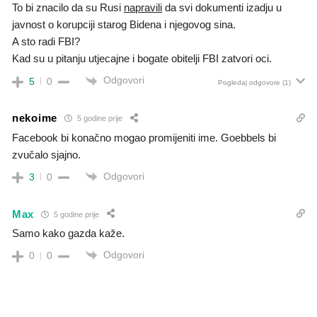
To bi znacilo da su Rusi
napravili
da svi dokumenti izadju u
javnost o korupciji starog Bidena i njegovog sina.
A sto radi FBI?
Kad su u pitanju utjecajne i bogate obitelji FBI zatvori oci.
Odgovori
5
0
Pogledaj odgovore
(1)
nekoime
5 godine prije
Facebook bi konačno mogao promijeniti ime. Goebbels bi
zvučalo sjajno.
Odgovori
3
0
Max
5 godine prije
Samo kako gazda kaže.
Odgovori
0
0