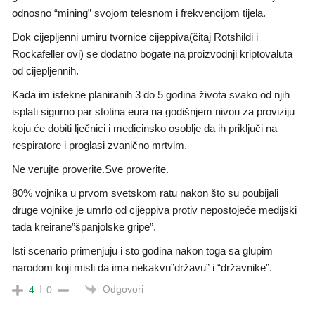
odnosno “mining” svojom telesnom i frekvencijom tijela.
Dok cijepljenni umiru tvornice cijeppiva(čitaj Rotshildi i
Rockafeller ovi) se dodatno bogate na proizvodnji kriptovaluta
od cijepljennih.
Kada im istekne planiranih 3 do 5 godina života svako od njih
isplati sigurno par stotina eura na godišnjem nivou za proviziju
koju će dobiti lječnici i medicinsko osoblje da ih priključi na
respiratore i proglasi zvanično mrtvim.
Ne verujte proverite.Sve proverite.
80% vojnika u prvom svetskom ratu nakon što su poubijali
druge vojnike je umrlo od cijeppiva protiv nepostojeće medijski
tada kreirane”španjolske gripe”.
Isti scenario primenjuju i sto godina nakon toga sa glupim
narodom koji misli da ima nekakvu”državu” i “državnike”.
Odgovori
4
0