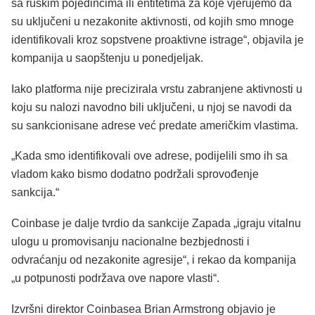
sa ruskim pojedincima ili entitetima za koje vjerujemo da
su uključeni u nezakonite aktivnosti, od kojih smo mnoge
identifikovali kroz sopstvene proaktivne istrage“, objavila je
kompanija u saopštenju u ponedjeljak.
Iako platforma nije precizirala vrstu zabranjene aktivnosti u
koju su nalozi navodno bili uključeni, u njoj se navodi da
su sankcionisane adrese već predate američkim vlastima.
„Kada smo identifikovali ove adrese, podijelili smo ih sa
vladom kako bismo dodatno podržali sprovođenje
sankcija.“
Coinbase je dalje tvrdio da sankcije Zapada „igraju vitalnu
ulogu u promovisanju nacionalne bezbjednosti i
odvraćanju od nezakonite agresije“, i rekao da kompanija
„u potpunosti podržava ove napore vlasti“.
Izvršni direktor Coinbasea Brian Armstrong objavio je