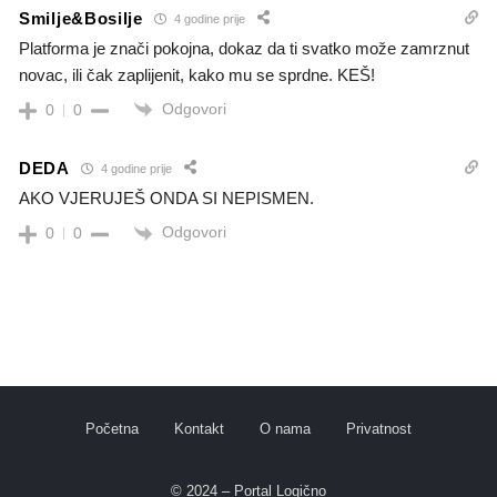
Smilje&Bosilje
4 godine prije
Platforma je znači pokojna, dokaz da ti svatko može zamrznut
novac, ili čak zaplijenit, kako mu se sprdne. KEŠ!
Odgovori
0
0
DEDA
4 godine prije
AKO VJERUJEŠ ONDA SI NEPISMEN.
Odgovori
0
0
Početna
Kontakt
O nama
Privatnost
© 2024 – Portal Logično