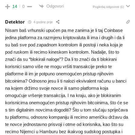
Odgovori
14
0
Pogledaj odgovore
(1)
Detektor
4 godine prije
Nisam baš vrhunski upućen pa me zanima je li taj Coinbase
jedina platforma za razmjenu kriptovaluta ili ima i drugih i da li
su baš sve pod zapadnom kontrolom ili postoji i neka koja je
pod ruskom ili recimo kineskom kontrolom. Nadalje, što to
znači da su “blokirali naloge”? Da li to znači da ti blokirani
korisnici samo više ne mogu vršiti transakcije preko te
platforme ili im je potpuno onemogućen pristup njihovim
bitcoinima? Odnosno jesu li ti nalozi ekvivalent računu u banci
na kojem držimo svoje novce ili samo platforma koja
omogućuje vršenje transakcija. I na kraju, ako je blokiranim
korisnicima onemogućen pristup njihovim bitcoinima, što će se
s tim digitalnim novcima dogoditi? Što u tom slučaju spriječava
tu platformu, odnosno kompaniju ili recimo američku državu da
te novce jednostavno prisvoji i otme od korisnika, kao što su
recimo Nijemci u Hamburu bez ikakvog sudskog postupka i