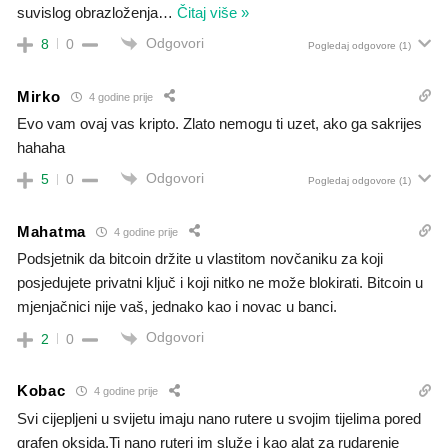
suvislog obrazloženja
…
Čitaj više »
Odgovori
8
0
Pogledaj odgovore
(1)
Mirko
4 godine prije
Evo vam ovaj vas kripto. Zlato nemogu ti uzet, ako ga sakrijes
hahaha
Odgovori
5
0
Pogledaj odgovore
(1)
Mahatma
4 godine prije
Podsjetnik da bitcoin držite u vlastitom novčaniku za koji
posjedujete privatni ključ i koji nitko ne može blokirati. Bitcoin u
mjenjačnici nije vaš, jednako kao i novac u banci.
Odgovori
2
0
Kobac
4 godine prije
Svi cijepljeni u svijetu imaju nano rutere u svojim tijelima pored
grafen oksida.Ti nano ruteri im služe i kao alat za rudarenje