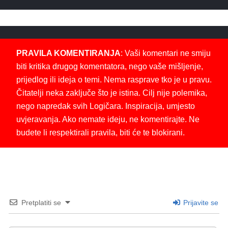
PRAVILA KOMENTIRANJA
: Vaši komentari ne smiju
biti kritika drugog komentatora, nego vaše mišljenje,
prijedlog ili ideja o temi. Nema rasprave tko je u pravu.
Čitatelji neka zaključe što je istina. Cilj nije polemika,
nego napredak svih Logičara. Inspiracija, umjesto
uvjeravanja. Ako nemate ideju, ne komentirajte. Ne
budete li respektirali pravila, biti će te blokirani.
Pretplatiti se
Prijavite se