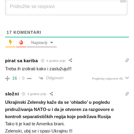
3000
17
KOMENTARI
Najstariji
pirat sa kariba
4 godine prije
Treba ih izolirati kako i zaslužuju!!!
Odgovori
16
0
Pogledaj odgovore
(6)
složni
4 godine prije
Ukrajinski Zelensky kaže da se ‘ohladio’ u pogledu
pridruživanja NATO-u i da je otvoren za razgovore o
kontroli separatističkih regija koje podržava Rusija
Tako ti je kad te Amerika brani.
Zelenski, ubij se i spasi Ukrajinu !!!