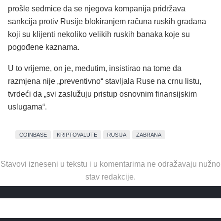
prošle sedmice da se njegova kompanija pridržava
sankcija protiv Rusije blokiranjem računa ruskih građana
koji su klijenti nekoliko velikih ruskih banaka koje su
pogođene kaznama.
U to vrijeme, on je, međutim, insistirao na tome da
razmjena nije „preventivno“ stavljala Ruse na crnu listu,
tvrdeći da „svi zaslužuju pristup osnovnim finansijskim
uslugama“.
COINBASE
KRIPTOVALUTE
RUSIJA
ZABRANA
Stavovi izneseni u tekstu i u komentarima ne odražavaju nužno
stav redakcije.